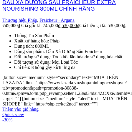
DẦU XẢ DƯỠNG SÂU FRAICHEUR EXTRA
NOURISHING 800ML CHÍNH HÃNG
Thương hiệu Pháp
,
Fraicheur - Argana
745,000
₫
Giá gốc là: 745,000₫.
530,000
₫
Giá hiện tại là: 530,000₫.
Thông Tin Sản Phẩm
Xuất xứ hàng hóa: Pháp
Dung tích: 800ML
Dòng sản phẩm: Dầu Xả Dưỡng Sâu Fraicheur
Đối tượng sử dụng: Tóc khô, lão hóa do sử dụng hóa chất.
Đối tượng sử dụng: Mọi Loại Tóc
Chỉ tiêu: Không gây kích ứng da.
[button size="medium" style="secondary" text="MUA TRÊN
LAZADA" link="https://www.lazada.vn/shop/minhngocxshopvn?
tab=promotion&path=promotion-30838-
0.htm&spm=a2o4n.pdp_revamp.seller.1.23ad34dai4ZCXx&itemId=
target=""] [button size="medium" style="alert" text="MUA TRÊN
SHOPEE" link="https://shp.ee/kct2ncd" target=""]
Thêm vào giỏ hàng
Quick view
-30%