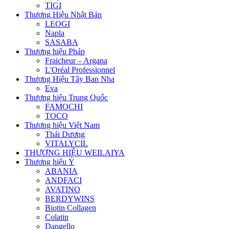
TIGI
Thương Hiệu Nhật Bản
LEOGI
Napla
SASABA
Thương hiệu Pháp
Fraicheur – Argana
L'Oréal Professionnel
Thương Hiệu Tây Ban Nha
Eva
Thương hiệu Trung Quốc
FAMOCHI
TOCO
Thương hiệu Việt Nam
Thái Dương
VITALYCIL
THƯƠNG HIỆU WEILAIYA
Thương hiệu Ý
ABANIA
ANDFACI
AVATINO
BERDYWINS
Biotin Collagen
Colatin
Dangello