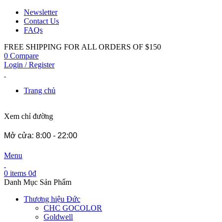
Newsletter
Contact Us
FAQs
FREE SHIPPING FOR ALL ORDERS OF $150
0
Compare
Login / Register
Trang chủ
Xem chỉ đường
Mở cửa: 8:00 - 22:00
Menu
0
items
0
₫
Danh Mục Sản Phẩm
Thương hiệu Đức
CHC GOCOLOR
Goldwell