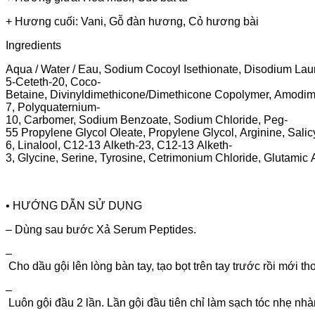
+ Hương cuối: Vani, Gỗ đàn hương, Cỏ hương bài
Ingredients
Aqua / Water / Eau, Sodium Cocoyl Isethionate, Disodium Laur
5-Ceteth-20, Coco-
Betaine, Divinyldimethicone/Dimethicone Copolymer, Amodime
7, Polyquaternium-
10, Carbomer, Sodium Benzoate, Sodium Chloride, Peg-
55 Propylene Glycol Oleate, Propylene Glycol, Arginine, Salicy
6, Linalool, C12-13 Alketh-23, C12-13 Alketh-
3, Glycine, Serine, Tyrosine, Cetrimonium Chloride, Glutamic 
• HƯỚNG DẪN SỬ DỤNG
– Dùng sau bước Xả Serum Peptides.
–
Cho dầu gội lên lòng bàn tay, tạo bọt trên tay trước rồi mới th
–
Luôn gội đầu 2 lần. Lần gội đầu tiên chỉ làm sạch tóc nhẹ nhà