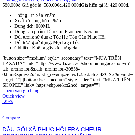
580,000
₫
Giá gốc là: 580,000₫.
420,000
₫
Giá hiện tại là: 420,000₫.
Thông Tin Sản Phẩm
Xuất xứ hàng hóa: Pháp
Dung tích: 800ML
Dòng sản phẩm: Dầu Gội Fraicheur Keratin
Đối tượng sử dụng: Tóc Hư Tổn Cần Phục Hồi
Đối tượng sử dụng: Mọi Loại Tóc
Chỉ tiêu: Không gây kích ứng da.
[button size="medium" style="secondary" text="MUA TRÊN
LAZADA" link="https://www.lazada.vn/shop/minhngocxshopvn?
tab=promotion&path=promotion-30838-
0.htm&spm=a2o4n.pdp_revamp.seller.1.23ad34dai4ZCXx&itemId=
target=""] [button size="medium" style="alert" text="MUA TRÊN
SHOPEE" link="https://shp.ee/kct2ncd" target=""]
Thêm vào giỏ hàng
Quick view
-29%
Compare
DẦU GỘI XẢ PHỤC HỒI FRAICHEUR