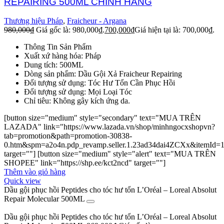
REPAIRING 500ML CHÍNH HÃNG
Thương hiệu Pháp
,
Fraicheur - Argana
980,000
₫
Giá gốc là: 980,000₫.
700,000
₫
Giá hiện tại là: 700,000₫.
Thông Tin Sản Phẩm
Xuất xứ hàng hóa: Pháp
Dung tích: 500ML
Dòng sản phẩm: Dầu Gội Xả Fraicheur Repairing
Đối tượng sử dụng: Tóc Hư Tổn Cần Phục Hồi
Đối tượng sử dụng: Mọi Loại Tóc
Chỉ tiêu: Không gây kích ứng da.
[button size="medium" style="secondary" text="MUA TRÊN
LAZADA" link="https://www.lazada.vn/shop/minhngocxshopvn?
tab=promotion&path=promotion-30838-
0.htm&spm=a2o4n.pdp_revamp.seller.1.23ad34dai4ZCXx&itemId=
target=""] [button size="medium" style="alert" text="MUA TRÊN
SHOPEE" link="https://shp.ee/kct2ncd" target=""]
Thêm vào giỏ hàng
Quick view
Dầu gội phục hồi Peptides cho tóc hư tổn L’Oréal – Loreal Absolut
Repair Molecular 500ML
Dầu gội phục hồi Peptides cho tóc hư tổn L’Oréal – Loreal Absolut