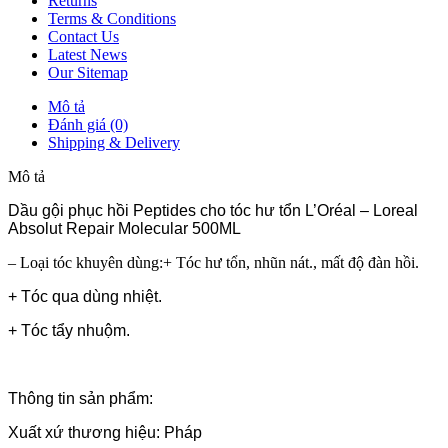
Returns
Terms & Conditions
Contact Us
Latest News
Our Sitemap
Mô tả
Đánh giá (0)
Shipping & Delivery
Mô tả
Dầu gội phục hồi Peptides cho tóc hư tổn L’Oréal – Loreal
Absolut Repair Molecular 500ML
– Loại tóc khuyên dùng:+ Tóc hư tổn, nhũn nát., mất độ đàn hồi.
+ Tóc qua dùng nhiệt.
+ Tóc tẩy nhuộm.
Thông tin sản phẩm:
Xuất xứ thương hiệu: Pháp