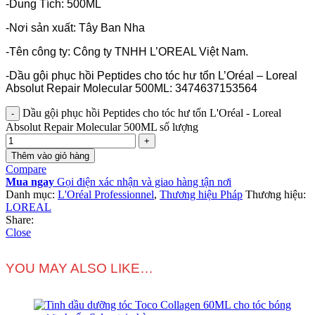
-Dung Tích: 500ML
-Nơi sản xuất: Tây Ban Nha
-Tên công ty: Công ty TNHH L’OREAL Việt Nam.
-Dầu gội phục hồi Peptides cho tóc hư tổn L’Oréal – Loreal
Absolut Repair Molecular 500ML: 3474637153564
Dầu gội phục hồi Peptides cho tóc hư tổn L'Oréal - Loreal
Absolut Repair Molecular 500ML số lượng
Thêm vào giỏ hàng
Compare
Mua ngay
Gọi điện xác nhận và giao hàng tận nơi
Danh mục:
L'Oréal Professionnel
,
Thương hiệu Pháp
Thương hiệu:
LOREAL
Share:
Close
YOU MAY ALSO LIKE…