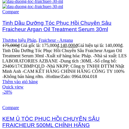
Compare
Tinh Dầu Dưỡng Tóc Phục Hồi Chuyên Sâu
Fraicheur Argan Oil Treatment Serum 30ml
Thương hiệu Pháp
,
Fraicheur - Argana
175,000
₫
Giá gốc là: 175,000₫.
140,000
₫
Giá hiện tại là: 140,000₫.
Tinh Dầu Dưỡng Tóc Phục Hồi Chuyên Sâu Fraicheur Argan Oil
Treatment Serum 30ml -Xuất xứ hàng hóa: Pháp. -Nhà sả xuất: LES
LABORATORIES AZBANE -Dung tích :30ML -Số công bố:
29406/17/CBMP/QLD -Nhà NKPP: Công ty TNHH ĐTTM Nhật
Minh Anh -CAM KẾT HÀNG CHÍNH HÃNG CÔNG TY 100%
-Không bán hàng rởm. -Hotline/Zalo: 0964.004.018
Thêm vào giỏ hàng
Quick view
-28%
Compare
KEM Ủ TÓC PHỤC HỒI CHUYÊN SÂU
FRAICHEUR 500ML CHÍNH HÃNG