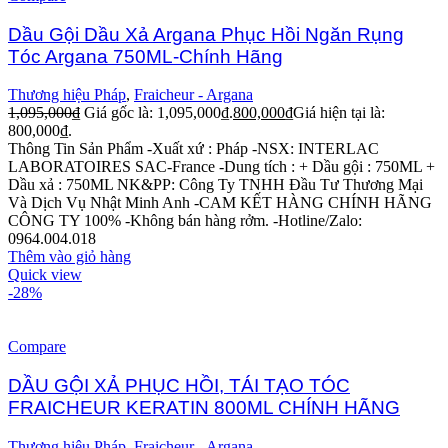
Dầu Gội Dầu Xả Argana Phục Hồi Ngăn Rụng
Tóc Argana 750ML-Chính Hãng
Thương hiệu Pháp
,
Fraicheur - Argana
1,095,000
₫
Giá gốc là: 1,095,000₫.
800,000
₫
Giá hiện tại là:
800,000₫.
Thông Tin Sản Phẩm -Xuất xứ : Pháp -NSX: INTERLAC
LABORATOIRES SAC-France -Dung tích : + Dầu gội : 750ML +
Dầu xả : 750ML NK&PP: Công Ty TNHH Đầu Tư Thương Mại
Và Dịch Vụ Nhật Minh Anh -CAM KẾT HÀNG CHÍNH HÃNG
CÔNG TY 100% -Không bán hàng rởm. -Hotline/Zalo:
0964.004.018
Thêm vào giỏ hàng
Quick view
-28%
Compare
DẦU GỘI XẢ PHỤC HỒI, TÁI TẠO TÓC
FRAICHEUR KERATIN 800ML CHÍNH HÃNG
Thương hiệu Pháp
,
Fraicheur - Argana