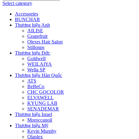
Select category
Accessories
BUNCHAR
Thương hiệu Anh
AILISE
Grapefruit
Olexrs Hair Salon
Stillonps
Thương hiệu Đức
Goldwell
WEILAIYA
Wella SP
Thương hiệu Hàn Quốc
ATS
BeBeCo
CHC GOCOLOR
ELVAWELL
KYUNG LAB
SENADEMAR
Thương hiệu Israel
Moroccanoil
Thương hiệu Mỹ
Kevin Murphy
Olaplex