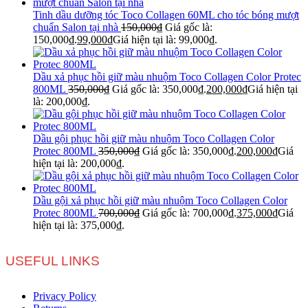
Tinh dầu dưỡng tóc Toco Collagen 60ML cho tóc bóng mượt
chuẩn Salon tại nhà
150,000
₫
Giá gốc là:
150,000₫.
99,000
₫
Giá hiện tại là: 99,000₫.
Dầu xả phục hồi giữ màu nhuộm Toco Collagen Color Protec
800ML
350,000
₫
Giá gốc là: 350,000₫.
200,000
₫
Giá hiện tại
là: 200,000₫.
Dầu gội phục hồi giữ màu nhuộm Toco Collagen Color
Protec 800ML
350,000
₫
Giá gốc là: 350,000₫.
200,000
₫
Giá
hiện tại là: 200,000₫.
Dầu gội xả phục hồi giữ màu nhuộm Toco Collagen Color
Protec 800ML
700,000
₫
Giá gốc là: 700,000₫.
375,000
₫
Giá
hiện tại là: 375,000₫.
USEFUL LINKS
Privacy Policy