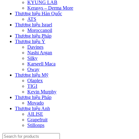
KYUNG LAB
Kerasys – Derma More
Thương hiệu Hàn Quốc
ATS
Thương hiệu Israel
Moroccanoil
Thương hiệu Pháp
Thương hiệu Ý
Davines
Nashi Argan
Silky
Karseell Maca
Oway
Thương hiệu Mỹ
Olaplex
TIGI
Kevin Murphy
Thương hiệu Pháp
Movado
Thương hiệu Anh
AILISE
Grapefruit
Stillonps