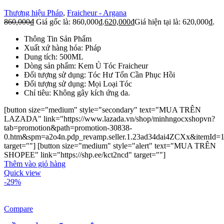
Thương hiệu Pháp
,
Fraicheur - Argana
860,000
₫
Giá gốc là: 860,000₫.
620,000
₫
Giá hiện tại là: 620,000₫.
Thông Tin Sản Phẩm
Xuất xứ hàng hóa: Pháp
Dung tích: 500ML
Dòng sản phẩm: Kem Ủ Tóc Fraicheur
Đối tượng sử dụng: Tóc Hư Tổn Cần Phục Hồi
Đối tượng sử dụng: Mọi Loại Tóc
Chỉ tiêu: Không gây kích ứng da.
[button size="medium" style="secondary" text="MUA TRÊN
LAZADA" link="https://www.lazada.vn/shop/minhngocxshopvn?
tab=promotion&path=promotion-30838-
0.htm&spm=a2o4n.pdp_revamp.seller.1.23ad34dai4ZCXx&itemId=
target=""] [button size="medium" style="alert" text="MUA TRÊN
SHOPEE" link="https://shp.ee/kct2ncd" target=""]
Thêm vào giỏ hàng
Quick view
-29%
Compare