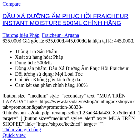
Compare
DẦU XẢ DƯỠNG ẨM PHỤC HỒI FRAICHEUR
INSTANT MOISTURE 500ML CHÍNH HÃNG
Thương hiệu Pháp
,
Fraicheur - Argana
635,000
₫
Giá gốc là: 635,000₫.
445,000
₫
Giá hiện tại là: 445,000₫.
Thông Tin Sản Phẩm
Xuất xứ hàng hóa: Pháp
Dung tích: 500ML
Dòng sản phẩm: Dầu Xả Dưỡng Ẩm Phục Hồi Fraicheur
Đối tượng sử dụng: Mọi Loại Tóc
Chỉ tiêu: Không gây kích ứng da.
Cam kết sản phẩm chính hãng 100%
[button size="medium" style="secondary" text="MUA TRÊN
LAZADA" link="https://www.lazada.vn/shop/minhngocxshopvn?
tab=promotion&path=promotion-30838-
0.htm&spm=a2o4n.pdp_revamp.seller.1.23ad34dai4ZCXx&itemId=
target=""] [button size="medium" style="alert" text="MUA TRÊN
SHOPEE" link="https://shp.ee/kct2ncd" target=""]
Thêm vào giỏ hàng
Quick view