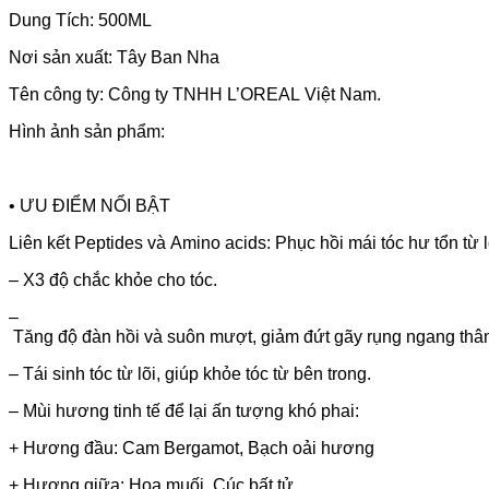
Dung Tích: 500ML
Nơi sản xuất: Tây Ban Nha
Tên công ty: Công ty TNHH L’OREAL Việt Nam.
Hình ảnh sản phẩm:
• ƯU ĐIỂM NỔI BẬT
Liên kết Peptides và Amino acids: Phục hồi mái tóc hư tổn từ lõ
– X3 độ chắc khỏe cho tóc.
–
Tăng độ đàn hồi và suôn mượt, giảm đứt gãy rụng ngang thân
– Tái sinh tóc từ lõi, giúp khỏe tóc từ bên trong.
– Mùi hương tinh tế để lại ấn tượng khó phai:
+ Hương đầu: Cam Bergamot, Bạch oải hương
+ Hương giữa: Hoa muối, Cúc bất tử