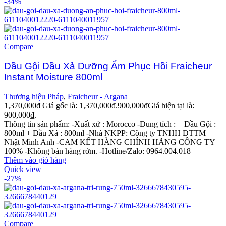
-34%
Compare
Dầu Gội Dầu Xả Dưỡng Ẩm Phục Hồi Fraicheur
Instant Moisture 800ml
Thương hiệu Pháp
,
Fraicheur - Argana
1,370,000
₫
Giá gốc là: 1,370,000₫.
900,000
₫
Giá hiện tại là:
900,000₫.
Thông tin sản phẩm: -Xuất xứ : Morocco -Dung tích : + Dầu Gội :
800ml + Dầu Xả : 800ml -Nhà NKPP: Công ty TNHH ĐTTM
Nhật Minh Anh -CAM KẾT HÀNG CHÍNH HÃNG CÔNG TY
100% -Không bán hàng rởm. -Hotline/Zalo: 0964.004.018
Thêm vào giỏ hàng
Quick view
-27%
Compare