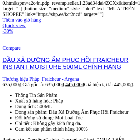
0.htm&spm=a2o4n.pdp_revamp.seller.1.23ad34dai4ZCXx&itemId=
target=""] [button size="medium" style="alert" text="MUA TRÊN
SHOPEE" link="https://shp.ee/kct2ncd" target=""]
Thêm vào giỏ hàng
Quick view
-30%
Compare
DẦU XẢ DƯỠNG ẨM PHỤC HỒI FRAICHEUR
INSTANT MOISTURE 500ML CHÍNH HÃNG
Thương hiệu Pháp
,
Fraicheur - Argana
635,000
₫
Giá gốc là: 635,000₫.
445,000
₫
Giá hiện tại là: 445,000₫.
Thông Tin Sản Phẩm
Xuất xứ hàng hóa: Pháp
Dung tích: 500ML
Dòng sản phẩm: Dầu Xả Dưỡng Ẩm Phục Hồi Fraicheur
Đối tượng sử dụng: Mọi Loại Tóc
Chỉ tiêu: Không gây kích ứng da.
Cam kết sản phẩm chính hãng 100%
[button size="medium" style="secondary" text="MUA TRÊN