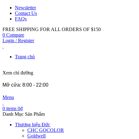
Newsletter
Contact Us
FAQs
FREE SHIPPING FOR ALL ORDERS OF $150
0
Compare
Login / Register
Trang chủ
Xem chỉ đường
Mở cửa: 8:00 - 22:00
Menu
0
items
0
₫
Danh Mục Sản Phẩm
Thương hiệu Đức
CHC GOCOLOR
Goldwell