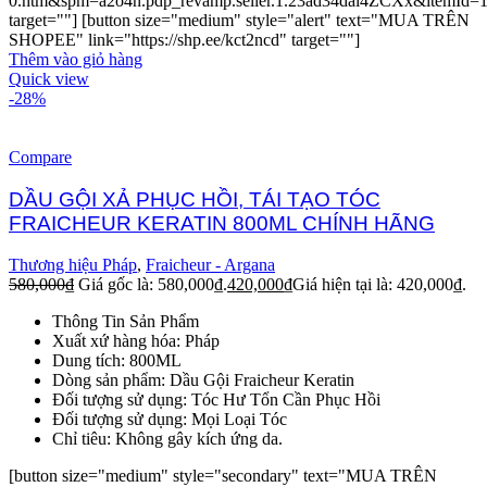
0.htm&spm=a2o4n.pdp_revamp.seller.1.23ad34dai4ZCXx&itemId=
target=""] [button size="medium" style="alert" text="MUA TRÊN
SHOPEE" link="https://shp.ee/kct2ncd" target=""]
Thêm vào giỏ hàng
Quick view
-28%
Compare
DẦU GỘI XẢ PHỤC HỒI, TÁI TẠO TÓC
FRAICHEUR KERATIN 800ML CHÍNH HÃNG
Thương hiệu Pháp
,
Fraicheur - Argana
580,000
₫
Giá gốc là: 580,000₫.
420,000
₫
Giá hiện tại là: 420,000₫.
Thông Tin Sản Phẩm
Xuất xứ hàng hóa: Pháp
Dung tích: 800ML
Dòng sản phẩm: Dầu Gội Fraicheur Keratin
Đối tượng sử dụng: Tóc Hư Tổn Cần Phục Hồi
Đối tượng sử dụng: Mọi Loại Tóc
Chỉ tiêu: Không gây kích ứng da.
[button size="medium" style="secondary" text="MUA TRÊN