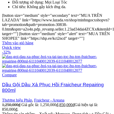
Đối tượng sử dụng: Mọi Loại Tóc
Chỉ tiêu: Không gây kích ứng da.
[button size="medium" style="secondary" text="MUA TRÊN
LAZADA" link="https://www.lazada.vn/shop/minhngocxshopvn?
tab=promotion&path=promotion-30838-
0.htm&spm=a2o4n.pdp_revamp.seller.1.23ad34dai4ZCXx&itemId=
target=""] [button size="medium" style="alert" text="MUA TRÊN
SHOPEE" link="https://shp.ee/kct2ncd" target=""]
Thêm vào giỏ hàng
Quick view
-32%
Compare
Dầu Gội Dầu Xả Phục Hồi Fraicheur Repairing
800ml
Thương hiệu Pháp
,
Fraicheur - Argana
1,250,000
₫
Giá gốc là: 1,250,000₫.
850,000
₫
Giá hiện tại là:
850,000₫.
Thông tin sản phẩm: – Xuất xứ : Morocco -Dung tích : + Dầu Gội :