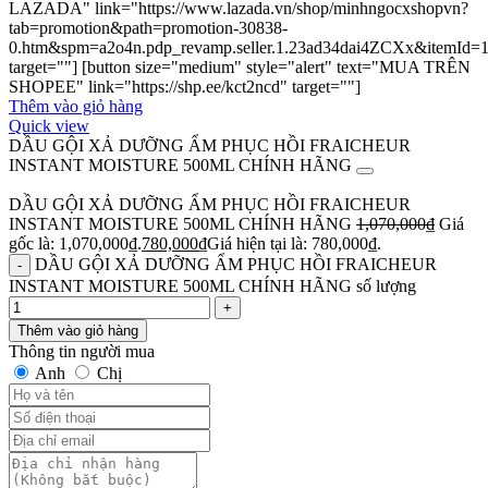
LAZADA" link="https://www.lazada.vn/shop/minhngocxshopvn?
tab=promotion&path=promotion-30838-
0.htm&spm=a2o4n.pdp_revamp.seller.1.23ad34dai4ZCXx&itemId=
target=""] [button size="medium" style="alert" text="MUA TRÊN
SHOPEE" link="https://shp.ee/kct2ncd" target=""]
Thêm vào giỏ hàng
Quick view
DẦU GỘI XẢ DƯỠNG ẨM PHỤC HỒI FRAICHEUR
INSTANT MOISTURE 500ML CHÍNH HÃNG
DẦU GỘI XẢ DƯỠNG ẨM PHỤC HỒI FRAICHEUR
INSTANT MOISTURE 500ML CHÍNH HÃNG
1,070,000
₫
Giá
gốc là: 1,070,000₫.
780,000
₫
Giá hiện tại là: 780,000₫.
DẦU GỘI XẢ DƯỠNG ẨM PHỤC HỒI FRAICHEUR
INSTANT MOISTURE 500ML CHÍNH HÃNG số lượng
Thêm vào giỏ hàng
Thông tin người mua
Anh
Chị