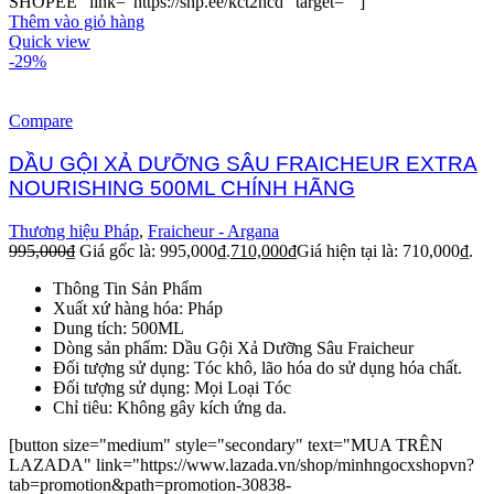
SHOPEE" link="https://shp.ee/kct2ncd" target=""]
Thêm vào giỏ hàng
Quick view
-29%
Compare
DẦU GỘI XẢ DƯỠNG SÂU FRAICHEUR EXTRA
NOURISHING 500ML CHÍNH HÃNG
Thương hiệu Pháp
,
Fraicheur - Argana
995,000
₫
Giá gốc là: 995,000₫.
710,000
₫
Giá hiện tại là: 710,000₫.
Thông Tin Sản Phẩm
Xuất xứ hàng hóa: Pháp
Dung tích: 500ML
Dòng sản phẩm: Dầu Gội Xả Dưỡng Sâu Fraicheur
Đối tượng sử dụng: Tóc khô, lão hóa do sử dụng hóa chất.
Đối tượng sử dụng: Mọi Loại Tóc
Chỉ tiêu: Không gây kích ứng da.
[button size="medium" style="secondary" text="MUA TRÊN
LAZADA" link="https://www.lazada.vn/shop/minhngocxshopvn?
tab=promotion&path=promotion-30838-