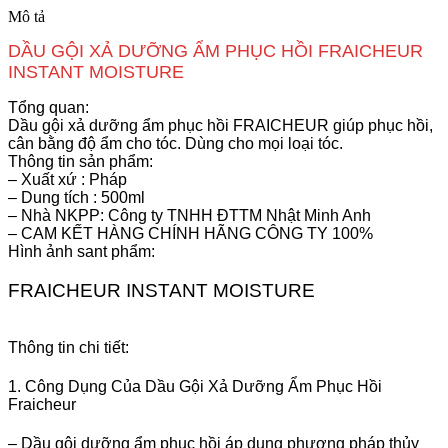
Mô tả
DẦU GỘI XẢ DƯỠNG ẨM PHỤC HỒI FRAICHEUR
INSTANT MOISTURE
Tổng quan:
Dầu gội xả dưỡng ẩm phục hồi FRAICHEUR giúp phục hồi,
cân bằng độ ẩm cho tóc. Dùng cho mọi loại tóc.
Thông tin sản phẩm:
– Xuất xứ : Pháp
– Dung tích : 500ml
– Nhà NKPP: Công ty TNHH ĐTTM Nhật Minh Anh
– CAM KẾT HÀNG CHÍNH HÃNG CÔNG TY 100%
Hình ảnh sant phẩm:
FRAICHEUR INSTANT MOISTURE
Thông tin chi tiết:
1. Công Dụng Của Dầu Gội Xả Dưỡng Ẩm Phục Hồi
Fraicheur
– Dầu gội dưỡng ẩm phục hồi áp dụng phương pháp thủy