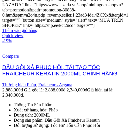
LAZADA" link="https://www.lazada.vn/shop/minhngocxshopvn?
tab=promotion&path=promotion-30838-
0.htm&spm=a2o4n.pdp_revamp.seller.1.23ad34dai4ZCXx&itemId=
target=""] [button size="medium" style="alert" text="MUA TRÊN
SHOPEE" link="https://shp.ee/kct2ncd" target=""]
Thêm vào giỏ hàng
Quick view
-19%
Compare
DẦU GỘI XẢ PHỤC HỒI, TÁI TẠO TÓC
FRAICHEUR KERATIN 2000ML CHÍNH HÃNG
Thương hiệu Pháp
,
Fraicheur - Argana
2,888,000
₫
Giá gốc là: 2,888,000₫.
2,340,000
₫
Giá hiện tại là:
2,340,000₫.
Thông Tin Sản Phẩm
Xuất xứ hàng hóa: Pháp
Dung tích: 2000ML
Dòng sản phẩm: Dầu Gội Xả Fraicheur Keratin
Đối tượng sử dụng: Tóc Hư Tổn Cần Phục Hồi