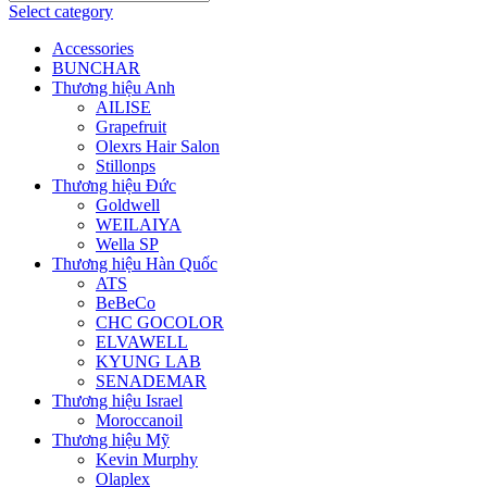
Select category
Accessories
BUNCHAR
Thương hiệu Anh
AILISE
Grapefruit
Olexrs Hair Salon
Stillonps
Thương hiệu Đức
Goldwell
WEILAIYA
Wella SP
Thương hiệu Hàn Quốc
ATS
BeBeCo
CHC GOCOLOR
ELVAWELL
KYUNG LAB
SENADEMAR
Thương hiệu Israel
Moroccanoil
Thương hiệu Mỹ
Kevin Murphy
Olaplex