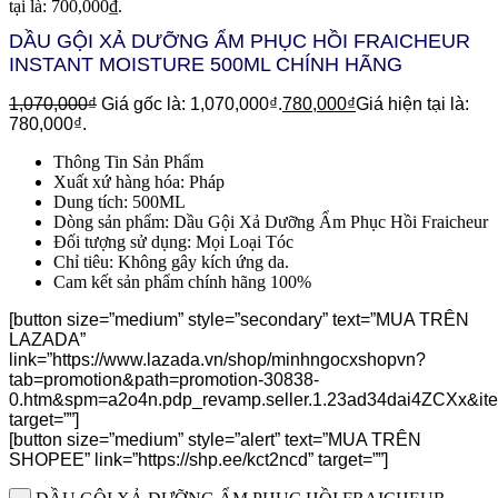
tại là: 700,000₫.
DẦU GỘI XẢ DƯỠNG ẨM PHỤC HỒI FRAICHEUR
INSTANT MOISTURE 500ML CHÍNH HÃNG
1,070,000
₫
Giá gốc là: 1,070,000₫.
780,000
₫
Giá hiện tại là:
780,000₫.
Thông Tin Sản Phẩm
Xuất xứ hàng hóa: Pháp
Dung tích: 500ML
Dòng sản phẩm: Dầu Gội Xả Dưỡng Ẩm Phục Hồi Fraicheur
Đối tượng sử dụng: Mọi Loại Tóc
Chỉ tiêu: Không gây kích ứng da.
Cam kết sản phẩm chính hãng 100%
[button size=”medium” style=”secondary” text=”MUA TRÊN
LAZADA”
link=”https://www.lazada.vn/shop/minhngocxshopvn?
tab=promotion&path=promotion-30838-
0.htm&spm=a2o4n.pdp_revamp.seller.1.23ad34dai4ZCXx&i
target=””]
[button size=”medium” style=”alert” text=”MUA TRÊN
SHOPEE” link=”https://shp.ee/kct2ncd” target=””]