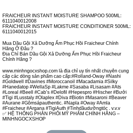
FRAICHEUR INSTANT MOISTURE SHAMPOO 500ML:
6111040012008
FRAICHEUR INSTANT MOISTURE CONDITIONER 500ML:
6111040012015
Mua Dầu Gội Xả Dưỡng Ẩm Phục Hồi Fraicheur Chính
Hãng Ở Đâu ?
Địa Chỉ Bán Dầu Gội Xả Dưỡng Ẩm Phục Hồi Fraicheur
Chính Hãng ?
www.minhngocxshop.com là địa chỉ uy tín nhất chuyên cung
cấp các dòng sản phẩm cao cấp:#Rolland-Oway #Nashi
#Goldwell #Davines #Moroccanoil #Macadamia #Silky
#Hanedatop #WellaSp #Lakme #Sasaba #Lisasam #Ats
#Loreal #Beell #Cab’s #Delofil #Hepespro #Hischer #Bưởi
#Tigi #Lusstaly #Olaplex #Diva #Biotin #Masaroni #Beaver
#Aurane #Gômsápauthentic. #Napla #Oway #Amla
#Fraicheur #Argana #TigiAuth #Tinhdầudưỡngtóc . v.v.v
✅ HỆ THỐNG PHÂN PHỐI MỸ PHẨM CHÍNH HÃNG –
MINHNGOCXSHOP