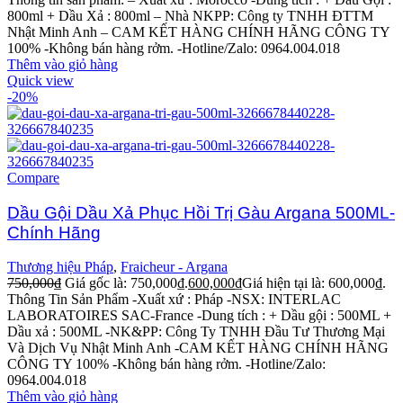
800ml + Dầu Xả : 800ml – Nhà NKPP: Công ty TNHH ĐTTM
Nhật Minh Anh – CAM KẾT HÀNG CHÍNH HÃNG CÔNG TY
100% -Không bán hàng rởm. -Hotline/Zalo: 0964.004.018
Thêm vào giỏ hàng
Quick view
-20%
Compare
Dầu Gội Dầu Xả Phục Hồi Trị Gàu Argana 500ML-
Chính Hãng
Thương hiệu Pháp
,
Fraicheur - Argana
750,000
₫
Giá gốc là: 750,000₫.
600,000
₫
Giá hiện tại là: 600,000₫.
Thông Tin Sản Phẩm -Xuất xứ : Pháp -NSX: INTERLAC
LABORATOIRES SAC-France -Dung tích : + Dầu gội : 500ML +
Dầu xả : 500ML -NK&PP: Công Ty TNHH Đầu Tư Thương Mại
Và Dịch Vụ Nhật Minh Anh -CAM KẾT HÀNG CHÍNH HÃNG
CÔNG TY 100% -Không bán hàng rởm. -Hotline/Zalo:
0964.004.018
Thêm vào giỏ hàng