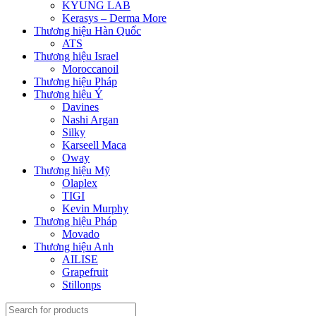
KYUNG LAB
Kerasys – Derma More
Thương hiệu Hàn Quốc
ATS
Thương hiệu Israel
Moroccanoil
Thương hiệu Pháp
Thương hiệu Ý
Davines
Nashi Argan
Silky
Karseell Maca
Oway
Thương hiệu Mỹ
Olaplex
TIGI
Kevin Murphy
Thương hiệu Pháp
Movado
Thương hiệu Anh
AILISE
Grapefruit
Stillonps