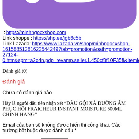
:
https://minhngocxshop.com
Link shoppe :
https://shp.ee/jgb6c5b
Link Lazada:
https://www.lazada.vn/shop/minhngocxshop-
16158851281622544249?tab=promotion&path=promotion-
27124-
0.htm&spm=a2o4n.pdp_revamp.seller.1.450cf8f10F35fl&ite
Đánh giá (0)
Đánh giá
Chưa có đánh giá nào.
Hãy là người đầu tiên nhận xét “DẦU GỘI XẢ DƯỠNG ẨM
PHỤC HỒI FRAICHEUR INSTANT MOISTURE 500ML
CHÍNH HÃNG”
Email của bạn sẽ không được hiển thị công khai.
Các
trường bắt buộc được đánh dấu
*