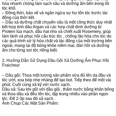
hóa nhanh chóng làm sạch sâu và dưỡng ẩm bên trong lõi
tóc khô.
– Đồng thời, bảo vệ và ngăn ngừa sự hư tổn tóc trước tác
động của thời tiết.
– Dầu xả dưỡng chất chuyên sâu là một công thức duy nhất
kết hợp tinh dầu Argan và các hợp chất dinh dưỡng từ
Protein lúa mạch, dầu hat nho và chiết xuất Rosemery, giúp
làm lành và phục hồi cấu trúc tóc , chống lão hóa cho tóc do
các quá trình sử lý hóa chất và tác động của môi trường bên
ngoài, mang lại độ bóng khỏe mềm mại, đàn hồi và dưỡng
ẩm cho từng sợi tóc riêng biệt.
2. Hướng Dẫn Sử Dụng Dầu Gội Xả Dưỡng Ẩm Phục Hồi
Fraicheur
– Dầu gội: Thoa một lượng sản phẩm vừa đủ lên da đầu và
tóc ướt, xoa bóp nhẹ nhàng để tạo bọt. Tiếp theo để một vài
phút. Cuối cùng xả kỹ với nước sạch.
Dầu xả: Sau khi gội với dầu gội , thấm nước bằng khăn bông
và thoa dầu xả đều lên tóc, tập trung nhiều vào phần ngọn
tóc. Để 2-3p sau đó xả sạch.
Ảnh Chụp Các Mặt Sản Phẩm: