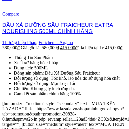
Compare
DẦU XẢ DƯỠNG SÂU FRAICHEUR EXTRA
NOURISHING 500ML CHÍNH HÃNG
Thương hiệu Pháp
,
Fraicheur - Argana
580,000
₫
Giá gốc là: 580,000₫.
415,000
₫
Giá hiện tại là: 415,000₫.
Thông Tin Sản Phẩm
Xuất xứ hàng hóa: Pháp
Dung tích: 500ML
Dòng sản phẩm: Dầu Xả Dưỡng Sâu Fraicheur
Đối tượng sử dụng: Tóc khô, lão hóa do sử dụng hóa chất.
Đối tượng sử dụng: Mọi Loại Tóc
Chỉ tiêu: Không gây kích ứng da.
Cam kết sản phẩm chính hãng 100%
[button size="medium" style="secondary" text="MUA TRÊN
LAZADA" link="https://www.lazada.vn/shop/minhngocxshopvn?
tab=promotion&path=promotion-30838-
0.htm&spm=a2o4n.pdp_revamp.seller.1.23ad34dai4ZCXx&itemId=
target=""] [button size="medium" style="alert" text="MUA TRÊN