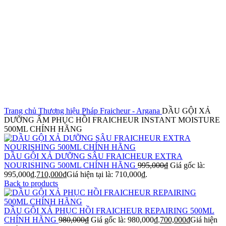
Click to enlarge
Trang chủ
Thương hiệu Pháp
Fraicheur - Argana
DẦU GỘI XẢ
DƯỠNG ẨM PHỤC HỒI FRAICHEUR INSTANT MOISTURE
500ML CHÍNH HÃNG
DẦU GỘI XẢ DƯỠNG SÂU FRAICHEUR EXTRA
NOURISHING 500ML CHÍNH HÃNG
995,000
₫
Giá gốc là:
995,000₫.
710,000
₫
Giá hiện tại là: 710,000₫.
Back to products
DẦU GỘI XẢ PHỤC HỒI FRAICHEUR REPAIRING 500ML
CHÍNH HÃNG
980,000
₫
Giá gốc là: 980,000₫.
700,000
₫
Giá hiện