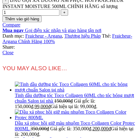
DẦU GỘI XẢ DƯỠNG ẨM PHỤC HỒI FRAICHEUR
INSTANT MOISTURE 500ML CHÍNH HÃNG số lượng
Thêm vào giỏ hàng
Compare
Mua ngay
Gọi điện xác nhận và giao hàng tận nơi
Danh mục:
Fraicheur - Argana
,
Thương hiệu Pháp
Thẻ:
Fraicheur-
Argana Chính Hãng 100%
Share:
Close
YOU MAY ALSO LIKE…
Tinh dầu dưỡng tóc Toco Collagen 60ML cho tóc bóng mượt
chuẩn Salon tại nhà
150,000
₫
Giá gốc là:
150,000₫.
99,000
₫
Giá hiện tại là: 99,000₫.
Dầu xả phục hồi giữ màu nhuộm Toco Collagen Color Protec
800ML
350,000
₫
Giá gốc là: 350,000₫.
200,000
₫
Giá hiện tại
là: 200,000₫.