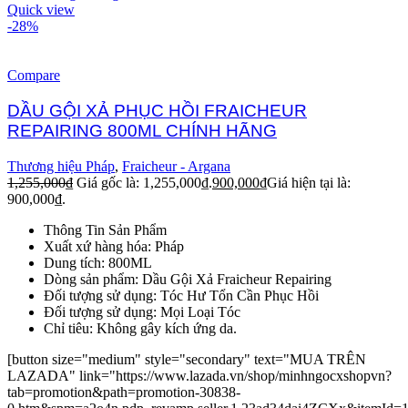
Quick view
-28%
Compare
DẦU GỘI XẢ PHỤC HỒI FRAICHEUR
REPAIRING 800ML CHÍNH HÃNG
Thương hiệu Pháp
,
Fraicheur - Argana
1,255,000
₫
Giá gốc là: 1,255,000₫.
900,000
₫
Giá hiện tại là:
900,000₫.
Thông Tin Sản Phẩm
Xuất xứ hàng hóa: Pháp
Dung tích: 800ML
Dòng sản phẩm: Dầu Gội Xả Fraicheur Repairing
Đối tượng sử dụng: Tóc Hư Tổn Cần Phục Hồi
Đối tượng sử dụng: Mọi Loại Tóc
Chỉ tiêu: Không gây kích ứng da.
[button size="medium" style="secondary" text="MUA TRÊN
LAZADA" link="https://www.lazada.vn/shop/minhngocxshopvn?
tab=promotion&path=promotion-30838-