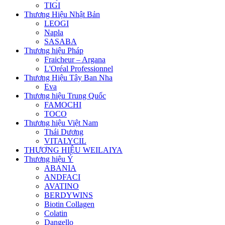
TIGI
Thương Hiệu Nhật Bản
LEOGI
Napla
SASABA
Thương hiệu Pháp
Fraicheur – Argana
L'Oréal Professionnel
Thương Hiệu Tây Ban Nha
Eva
Thương hiệu Trung Quốc
FAMOCHI
TOCO
Thương hiệu Việt Nam
Thái Dương
VITALYCIL
THƯƠNG HIỆU WEILAIYA
Thương hiệu Ý
ABANIA
ANDFACI
AVATINO
BERDYWINS
Biotin Collagen
Colatin
Dangello