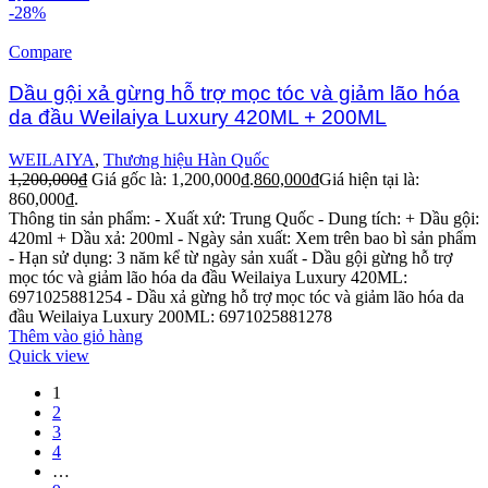
-28%
Compare
Dầu gội xả gừng hỗ trợ mọc tóc và giảm lão hóa
da đầu Weilaiya Luxury 420ML + 200ML
WEILAIYA
,
Thương hiệu Hàn Quốc
1,200,000
₫
Giá gốc là: 1,200,000₫.
860,000
₫
Giá hiện tại là:
860,000₫.
Thông tin sản phẩm:
- Xuất xứ: Trung Quốc
- Dung tích:
+ Dầu gội:
420ml
+ Dầu xả: 200ml
- Ngày sản xuất: Xem trên bao bì sản phẩm
- Hạn sử dụng: 3 năm kể từ ngày sản xuất
- Dầu gội gừng hỗ trợ
mọc tóc và giảm lão hóa da đầu Weilaiya Luxury 420ML:
6971025881254
- Dầu xả gừng hỗ trợ mọc tóc và giảm lão hóa da
đầu Weilaiya Luxury 200ML: 6971025881278
Thêm vào giỏ hàng
Quick view
1
2
3
4
…