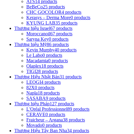
ATS
14 products
BeBeCo
25 products
CHC GOCOLOR
4 products
Kerasys – Derma More
0 products
KYUNG LAB
35 products
Thương hiệu Israel
67 products
Moroccanoil
67 products
Saryna Key
0 products
Thương hiệu Mỹ
86 products
Kevin Murphy
40 products
Le Labo
0 products
Macadamia
0 products
Olaplex
18 products
TIGI
28 products
Thương Hiệu Nhật Bản
31 products
LEOGI
4 products
82X
0 products
Napla
18 products
SASABA
9 products
Thương hiệu Pháp
127 products
L'Oréal Professionnel
89 products
CERAVE
0 products
Fraicheur – Argana
38 products
Movado
0 products
Thương Hiệu Tây Ban Nha
34 products