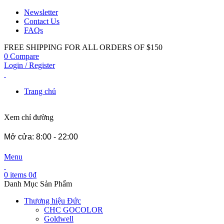
Newsletter
Contact Us
FAQs
FREE SHIPPING FOR ALL ORDERS OF $150
0
Compare
Login / Register
Trang chủ
Xem chỉ đường
Mở cửa: 8:00 - 22:00
Menu
0
items
0
₫
Danh Mục Sản Phẩm
Thương hiệu Đức
CHC GOCOLOR
Goldwell