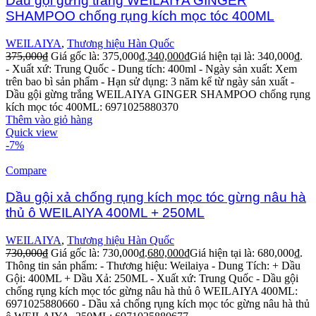
Dầu gội gừng trắng WEILAIYA GINGER
SHAMPOO chống rụng kích mọc tóc 400ML
WEILAIYA
,
Thương hiệu Hàn Quốc
375,000
₫
Giá gốc là: 375,000₫.
340,000
₫
Giá hiện tại là: 340,000₫.
- Xuất xứ: Trung Quốc
- Dung tích: 400ml
- Ngày sản xuất: Xem
trên bao bì sản phẩm
- Hạn sử dụng: 3 năm kể từ ngày sản xuất
-
Dầu gội gừng trắng WEILAIYA GINGER SHAMPOO chống rụng
kích mọc tóc 400ML: 6971025880370
Thêm vào giỏ hàng
Quick view
-7%
Compare
Dầu gội xả chống rụng kích mọc tóc gừng nâu hà
thủ ô WEILAIYA 400ML + 250ML
WEILAIYA
,
Thương hiệu Hàn Quốc
730,000
₫
Giá gốc là: 730,000₫.
680,000
₫
Giá hiện tại là: 680,000₫.
Thông tin sản phẩm:
- Thương hiệu: Weilaiya
- Dung Tích: + Dầu
Gội: 400ML + Dầu Xả: 250ML
- Xuất xứ: Trung Quốc
- Dầu gội
chống rụng kích mọc tóc gừng nâu hà thủ ô WEILAIYA 400ML:
6971025880660
- Dầu xả chống rụng kích mọc tóc gừng nâu hà thủ