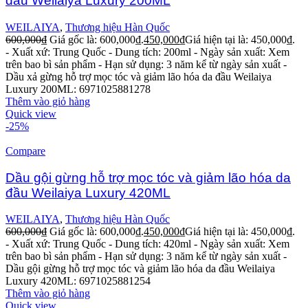
đầu Weilaiya Luxury 200ML
WEILAIYA
,
Thương hiệu Hàn Quốc
600,000
₫
Giá gốc là: 600,000₫.
450,000
₫
Giá hiện tại là: 450,000₫.
- Xuất xứ: Trung Quốc
- Dung tích: 200ml
- Ngày sản xuất: Xem
trên bao bì sản phẩm
- Hạn sử dụng: 3 năm kể từ ngày sản xuất
-
Dầu xả gừng hỗ trợ mọc tóc và giảm lão hóa da đầu Weilaiya
Luxury 200ML: 6971025881278
Thêm vào giỏ hàng
Quick view
-25%
Compare
Dầu gội gừng hỗ trợ mọc tóc và giảm lão hóa da
đầu Weilaiya Luxury 420ML
WEILAIYA
,
Thương hiệu Hàn Quốc
600,000
₫
Giá gốc là: 600,000₫.
450,000
₫
Giá hiện tại là: 450,000₫.
- Xuất xứ: Trung Quốc
- Dung tích: 420ml
- Ngày sản xuất: Xem
trên bao bì sản phẩm
- Hạn sử dụng: 3 năm kể từ ngày sản xuất
-
Dầu gội gừng hỗ trợ mọc tóc và giảm lão hóa da đầu Weilaiya
Luxury 420ML: 6971025881254
Thêm vào giỏ hàng
Quick view