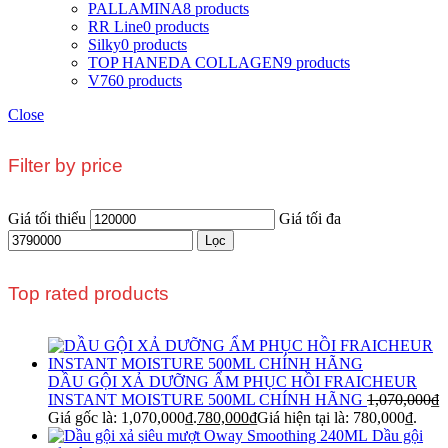
PALLAMINA
8 products
RR Line
0 products
Silky
0 products
TOP HANEDA COLLAGEN
9 products
V76
0 products
Close
Filter by price
Giá tối thiểu
Giá tối đa
Lọc
Top rated products
DẦU GỘI XẢ DƯỠNG ẨM PHỤC HỒI FRAICHEUR
INSTANT MOISTURE 500ML CHÍNH HÃNG
1,070,000
₫
Giá gốc là: 1,070,000₫.
780,000
₫
Giá hiện tại là: 780,000₫.
Dầu gội