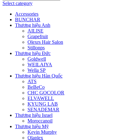
Select category
Accessories
BUNCHAR
Thương hiệu Anh
AILISE
Grapefruit
Olexrs Hair Salon
Stillonps
Thương hiệu Đức
Goldwell
WEILAIYA
Wella SP
Thương hiệu Hàn Quốc
ATS
BeBeCo
CHC GOCOLOR
ELVAWELL
KYUNG LAB
SENADEMAR
Thương hiệu Israel
Moroccanoil
Thương hiệu Mỹ
Kevin Murphy
Olaplex