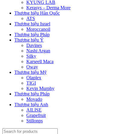
KYUNG LAB
Kerasys – Derma More
Thương hiệu Hàn Quốc
ATS
Thương hiệu Israel
Moroccanoil
Thương hiệu Pháp
Thương hiệu Ý
Davines
Nashi Argan
Silky
Karseell Maca
Oway
Thương hiệu Mỹ
Olaplex
TIGI
Kevin Murphy
Thương hiệu Pháp
Movado
Thương hiệu Anh
AILISE
Grapefruit
Stillonps