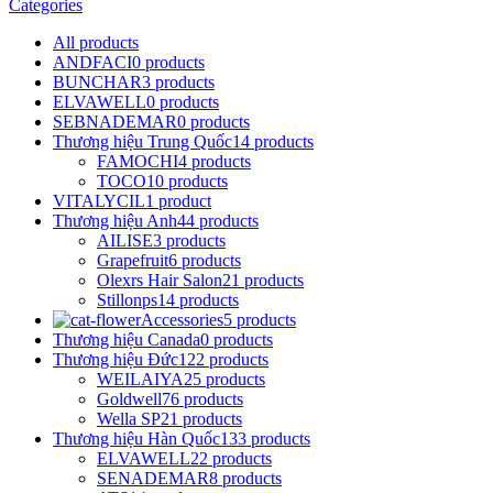
Categories
All
products
ANDFACI
0 products
BUNCHAR
3 products
ELVAWELL
0 products
SEBNADEMAR
0 products
Thương hiệu Trung Quốc
14 products
FAMOCHI
4 products
TOCO
10 products
VITALYCIL
1 product
Thương hiệu Anh
44 products
AILISE
3 products
Grapefruit
6 products
Olexrs Hair Salon
21 products
Stillonps
14 products
Accessories
5 products
Thương hiệu Canada
0 products
Thương hiệu Đức
122 products
WEILAIYA
25 products
Goldwell
76 products
Wella SP
21 products
Thương hiệu Hàn Quốc
133 products
ELVAWELL
22 products
SENADEMAR
8 products