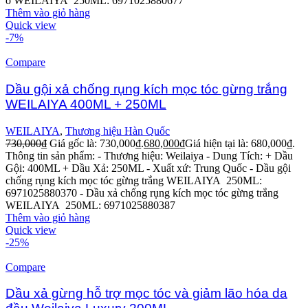
ô WEILAIYA 250ML: 6971025880677
Thêm vào giỏ hàng
Quick view
-7%
Compare
Dầu gội xả chống rụng kích mọc tóc gừng trắng
WEILAIYA 400ML + 250ML
WEILAIYA
,
Thương hiệu Hàn Quốc
730,000
₫
Giá gốc là: 730,000₫.
680,000
₫
Giá hiện tại là: 680,000₫.
Thông tin sản phẩm:
- Thương hiệu: Weilaiya
- Dung Tích: + Dầu
Gội: 400ML + Dầu Xả: 250ML
- Xuất xứ: Trung Quốc
- Dầu gội
chống rụng kích mọc tóc gừng trắng WEILAIYA 250ML:
6971025880370
- Dầu xả chống rụng kích mọc tóc gừng trắng
WEILAIYA 250ML: 6971025880387
Thêm vào giỏ hàng
Quick view
-25%
Compare
Dầu xả gừng hỗ trợ mọc tóc và giảm lão hóa da