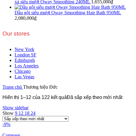
xả siêu mượt Oway Smoothing 240ML
1,655,000
₫
Dầu gội siêu mượt Oway Smoothing Hair Bath 950ML
2,080,000
₫
Our stores
New York
London SF
Edinburgh
Los Angeles
Chicago
Las Vegas
Trang chủ
Thương hiệu Đức
Hiển thị 1–12 của 122 kết quả
Đã sắp xếp theo mới nhất
Show sidebar
Show
9
12
18
24
-9%
Compare