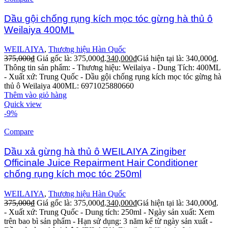
Dầu gội chống rụng kích mọc tóc gừng hà thủ ô
Weilaiya 400ML
WEILAIYA
,
Thương hiệu Hàn Quốc
375,000
₫
Giá gốc là: 375,000₫.
340,000
₫
Giá hiện tại là: 340,000₫.
Thông tin sản phẩm:
- Thương hiệu: Weilaiya
- Dung Tích: 400ML
- Xuất xứ: Trung Quốc
- Dầu gội chống rụng kích mọc tóc gừng hà
thủ ô Weilaiya 400ML: 6971025880660
Thêm vào giỏ hàng
Quick view
-9%
Compare
Dầu xả gừng hà thủ ô WEILAIYA Zingiber
Officinale Juice Repairment Hair Conditioner
chống rụng kích mọc tóc 250ml
WEILAIYA
,
Thương hiệu Hàn Quốc
375,000
₫
Giá gốc là: 375,000₫.
340,000
₫
Giá hiện tại là: 340,000₫.
- Xuất xứ: Trung Quốc
- Dung tích: 250ml
- Ngày sản xuất: Xem
trên bao bì sản phẩm
- Hạn sử dụng: 3 năm kể từ ngày sản xuất
-