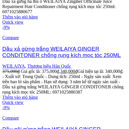
Dầu xả gừng hà thủ ô WEILAIYA Zingiber Officinale Juice
Repairment Hair Conditioner chống rụng kích mọc tóc 250ml:
6971025880677
Thêm vào giỏ hàng
Quick view
-9%
Compare
Dầu xả gừng trắng WEILAIYA GINGER
CONDITONER chống rụng kích mọc tóc 250ML
WEILAIYA
,
Thương hiệu Hàn Quốc
375,000
₫
Giá gốc là: 375,000₫.
340,000
₫
Giá hiện tại là: 340,000₫.
- Xuất xứ: Trung Quốc
- Dung tích: 250ml
- Ngày sản xuất: Xem
trên bao bì sản phẩm
- Hạn sử dụng: 3 năm kể từ ngày sản xuất
-
Dầu xả gừng trắng WEILAIYA GINGER CONDITONER chống
rụng kích mọc tóc 250ML: 6971025880387
Thêm vào giỏ hàng
Quick view
-9%
Compare