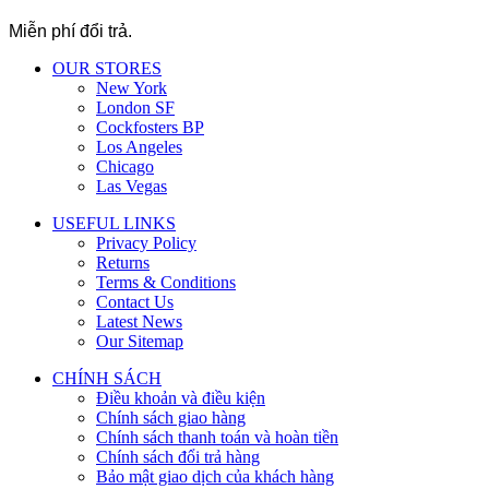
Miễn phí đổi trả.
OUR STORES
New York
London SF
Cockfosters BP
Los Angeles
Chicago
Las Vegas
USEFUL LINKS
Privacy Policy
Returns
Terms & Conditions
Contact Us
Latest News
Our Sitemap
CHÍNH SÁCH
Điều khoản và điều kiện
Chính sách giao hàng
Chính sách thanh toán và hoàn tiền
Chính sách đổi trả hàng
Bảo mật giao dịch của khách hàng