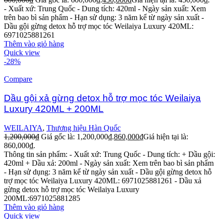
- Xuất xứ: Trung Quốc
- Dung tích: 420ml
- Ngày sản xuất: Xem
trên bao bì sản phẩm
- Hạn sử dụng: 3 năm kể từ ngày sản xuất
-
Dầu gội gừng detox hỗ trợ mọc tóc Weilaiya Luxury 420ML:
6971025881261
Thêm vào giỏ hàng
Quick view
-28%
Compare
Dầu gội xả gừng detox hỗ trợ mọc tóc Weilaiya
Luxury 420ML + 200ML
WEILAIYA
,
Thương hiệu Hàn Quốc
1,200,000
₫
Giá gốc là: 1,200,000₫.
860,000
₫
Giá hiện tại là:
860,000₫.
Thông tin sản phẩm:
- Xuất xứ: Trung Quốc
- Dung tích:
+ Dầu gội:
420ml
+ Dầu xả: 200ml
- Ngày sản xuất: Xem trên bao bì sản phẩm
- Hạn sử dụng: 3 năm kể từ ngày sản xuất
- Dầu gội gừng detox hỗ
trợ mọc tóc Weilaiya Luxury 420ML: 6971025881261
- Dầu xả
gừng detox hỗ trợ mọc tóc Weilaiya Luxury
200ML:6971025881285
Thêm vào giỏ hàng
Quick view