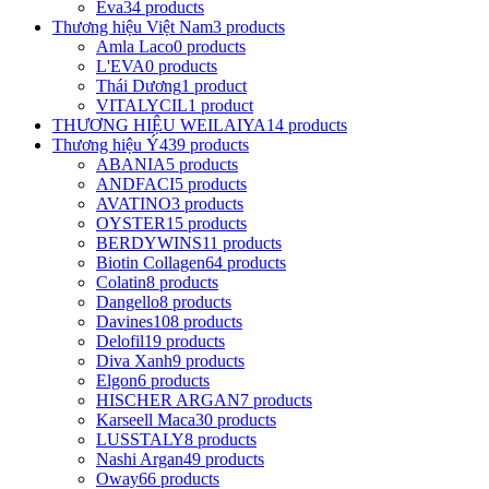
Eva
34 products
Thương hiệu Việt Nam
3 products
Amla Laco
0 products
L'EVA
0 products
Thái Dương
1 product
VITALYCIL
1 product
THƯƠNG HIỆU WEILAIYA
14 products
Thương hiệu Ý
439 products
ABANIA
5 products
ANDFACI
5 products
AVATINO
3 products
OYSTER
15 products
BERDYWINS
11 products
Biotin Collagen
64 products
Colatin
8 products
Dangello
8 products
Davines
108 products
Delofil
19 products
Diva Xanh
9 products
Elgon
6 products
HISCHER ARGAN
7 products
Karseell Maca
30 products
LUSSTALY
8 products
Nashi Argan
49 products
Oway
66 products