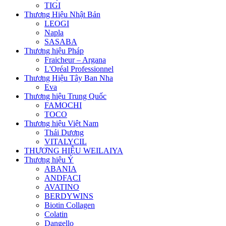
TIGI
Thương Hiệu Nhật Bản
LEOGI
Napla
SASABA
Thương hiệu Pháp
Fraicheur – Argana
L'Oréal Professionnel
Thương Hiệu Tây Ban Nha
Eva
Thương hiệu Trung Quốc
FAMOCHI
TOCO
Thương hiệu Việt Nam
Thái Dương
VITALYCIL
THƯƠNG HIỆU WEILAIYA
Thương hiệu Ý
ABANIA
ANDFACI
AVATINO
BERDYWINS
Biotin Collagen
Colatin
Dangello