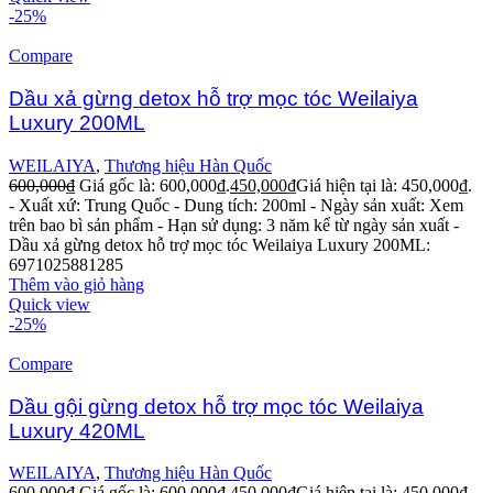
-25%
Compare
Dầu xả gừng detox hỗ trợ mọc tóc Weilaiya
Luxury 200ML
WEILAIYA
,
Thương hiệu Hàn Quốc
600,000
₫
Giá gốc là: 600,000₫.
450,000
₫
Giá hiện tại là: 450,000₫.
- Xuất xứ: Trung Quốc
- Dung tích: 200ml
- Ngày sản xuất: Xem
trên bao bì sản phẩm
- Hạn sử dụng: 3 năm kể từ ngày sản xuất
-
Dầu xả gừng detox hỗ trợ mọc tóc Weilaiya Luxury 200ML:
6971025881285
Thêm vào giỏ hàng
Quick view
-25%
Compare
Dầu gội gừng detox hỗ trợ mọc tóc Weilaiya
Luxury 420ML
WEILAIYA
,
Thương hiệu Hàn Quốc
600,000
₫
Giá gốc là: 600,000₫.
450,000
₫
Giá hiện tại là: 450,000₫.