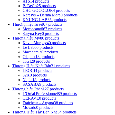
ATS
14 products
BeBeCo
25 products
CHC GOCOLOR
4 products
Kerasys – Derma More
0 products
KYUNG LAB
35 products
Thương hiệu Israel
67 products
Moroccanoil
67 products
Saryna Key
0 products
Thương hiệu Mỹ
86 products
Kevin Murphy
40 products
Le Labo
0 products
Macadamia
0 products
Olaplex
18 products
TIGI
28 products
Thương Hiệu Nhật Bản
31 products
LEOGI
4 products
82X
0 products
Napla
18 products
SASABA
9 products
Thương hiệu Pháp
127 products
L'Oréal Professionnel
89 products
CERAVE
0 products
Fraicheur – Argana
38 products
Movado
0 products
Thương Hiệu Tây Ban Nha
34 products