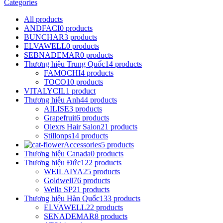
Categories
All
products
ANDFACI
0 products
BUNCHAR
3 products
ELVAWELL
0 products
SEBNADEMAR
0 products
Thương hiệu Trung Quốc
14 products
FAMOCHI
4 products
TOCO
10 products
VITALYCIL
1 product
Thương hiệu Anh
44 products
AILISE
3 products
Grapefruit
6 products
Olexrs Hair Salon
21 products
Stillonps
14 products
Accessories
5 products
Thương hiệu Canada
0 products
Thương hiệu Đức
122 products
WEILAIYA
25 products
Goldwell
76 products
Wella SP
21 products
Thương hiệu Hàn Quốc
133 products
ELVAWELL
22 products
SENADEMAR
8 products