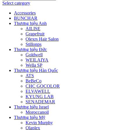
Select category
Accessories
BUNCHAR
Thương hiệu Anh
AILISE
Grapefruit
Olexrs Hair Salon
Stillonps
Thương hiệu Đức
Goldwell
WEILAIYA
Wella SP
Thương hiệu Hàn Quốc
ATS
BeBeCo
CHC GOCOLOR
ELVAWELL
KYUNG LAB
SENADEMAR
Thương hiệu Israel
Moroccanoil
Thương hiệu Mỹ
Kevin Murphy
Olaplex