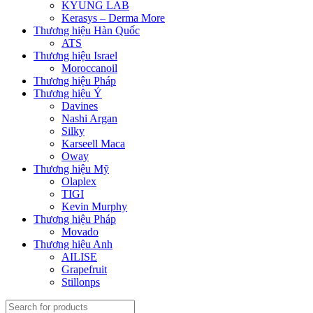
KYUNG LAB
Kerasys – Derma More
Thương hiệu Hàn Quốc
ATS
Thương hiệu Israel
Moroccanoil
Thương hiệu Pháp
Thương hiệu Ý
Davines
Nashi Argan
Silky
Karseell Maca
Oway
Thương hiệu Mỹ
Olaplex
TIGI
Kevin Murphy
Thương hiệu Pháp
Movado
Thương hiệu Anh
AILISE
Grapefruit
Stillonps