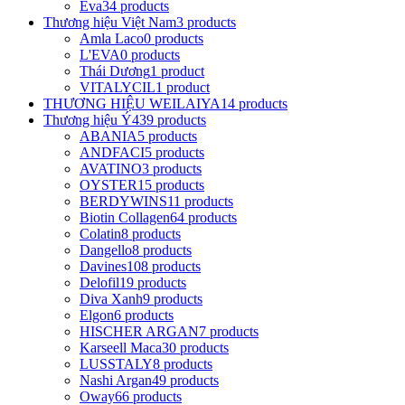
Eva
34 products
Thương hiệu Việt Nam
3 products
Amla Laco
0 products
L'EVA
0 products
Thái Dương
1 product
VITALYCIL
1 product
THƯƠNG HIỆU WEILAIYA
14 products
Thương hiệu Ý
439 products
ABANIA
5 products
ANDFACI
5 products
AVATINO
3 products
OYSTER
15 products
BERDYWINS
11 products
Biotin Collagen
64 products
Colatin
8 products
Dangello
8 products
Davines
108 products
Delofil
19 products
Diva Xanh
9 products
Elgon
6 products
HISCHER ARGAN
7 products
Karseell Maca
30 products
LUSSTALY
8 products
Nashi Argan
49 products
Oway
66 products