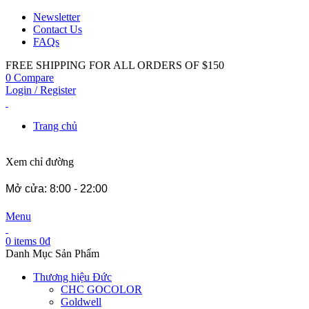
Newsletter
Contact Us
FAQs
FREE SHIPPING FOR ALL ORDERS OF $150
0
Compare
Login / Register
Trang chủ
Xem chỉ đường
Mở cửa: 8:00 - 22:00
Menu
0
items
0
₫
Danh Mục Sản Phẩm
Thương hiệu Đức
CHC GOCOLOR
Goldwell