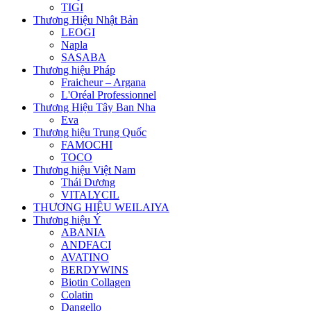
TIGI
Thương Hiệu Nhật Bản
LEOGI
Napla
SASABA
Thương hiệu Pháp
Fraicheur – Argana
L'Oréal Professionnel
Thương Hiệu Tây Ban Nha
Eva
Thương hiệu Trung Quốc
FAMOCHI
TOCO
Thương hiệu Việt Nam
Thái Dương
VITALYCIL
THƯƠNG HIỆU WEILAIYA
Thương hiệu Ý
ABANIA
ANDFACI
AVATINO
BERDYWINS
Biotin Collagen
Colatin
Dangello