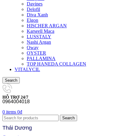
Davines
Delofil
Diva Xanh
Elgon
HISCHER ARGAN
Karseell Maca
LUSSTALY
Nashi Argan
Oway
OYSTER
PALLAMINA
TOP HANEDA COLLAGEN
VITALYCIL
Search
HỖ TRỢ 24/7
0964004018
0
items
0
₫
Search
Thái Dương