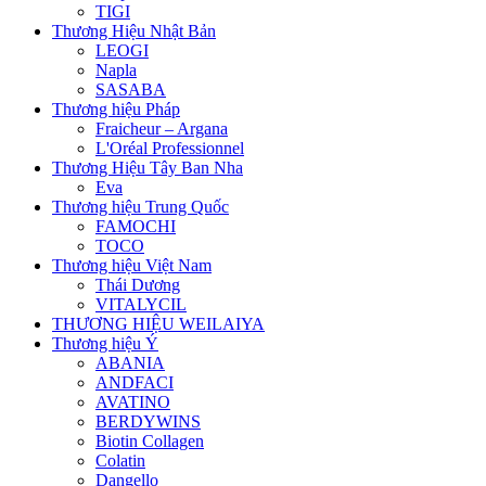
TIGI
Thương Hiệu Nhật Bản
LEOGI
Napla
SASABA
Thương hiệu Pháp
Fraicheur – Argana
L'Oréal Professionnel
Thương Hiệu Tây Ban Nha
Eva
Thương hiệu Trung Quốc
FAMOCHI
TOCO
Thương hiệu Việt Nam
Thái Dương
VITALYCIL
THƯƠNG HIỆU WEILAIYA
Thương hiệu Ý
ABANIA
ANDFACI
AVATINO
BERDYWINS
Biotin Collagen
Colatin
Dangello