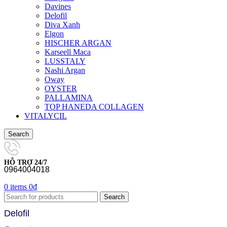
Davines
Delofil
Diva Xanh
Elgon
HISCHER ARGAN
Karseell Maca
LUSSTALY
Nashi Argan
Oway
OYSTER
PALLAMINA
TOP HANEDA COLLAGEN
VITALYCIL
Search
HỖ TRỢ 24/7
0964004018
0
items
0
₫
Search
Delofil