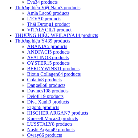
Eva
34 products
Thương hiệu Việt Nam
3 products
Amla Laco
0 products
L'EVA
0 products
Thái Dương
1 product
VITALYCIL
1 product
THƯƠNG HIỆU WEILAIYA
14 products
Thương hiệu Ý
439 products
ABANIA
5 products
ANDFACI
5 products
AVATINO
3 products
OYSTER
15 products
BERDYWINS
11 products
Biotin Collagen
64 products
Colatin
8 products
Dangello
8 products
Davines
108 products
Delofil
19 products
Diva Xanh
9 products
Elgon
6 products
HISCHER ARGAN
7 products
Karseell Maca
30 products
LUSSTALY
8 products
Nashi Argan
49 products
Oway
66 products