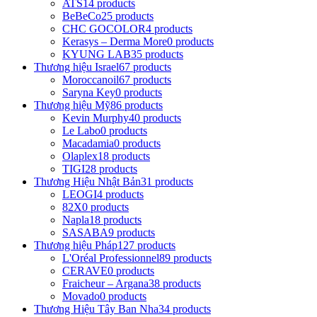
ATS
14 products
BeBeCo
25 products
CHC GOCOLOR
4 products
Kerasys – Derma More
0 products
KYUNG LAB
35 products
Thương hiệu Israel
67 products
Moroccanoil
67 products
Saryna Key
0 products
Thương hiệu Mỹ
86 products
Kevin Murphy
40 products
Le Labo
0 products
Macadamia
0 products
Olaplex
18 products
TIGI
28 products
Thương Hiệu Nhật Bản
31 products
LEOGI
4 products
82X
0 products
Napla
18 products
SASABA
9 products
Thương hiệu Pháp
127 products
L'Oréal Professionnel
89 products
CERAVE
0 products
Fraicheur – Argana
38 products
Movado
0 products
Thương Hiệu Tây Ban Nha
34 products