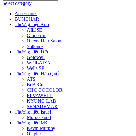
Select category
Accessories
BUNCHAR
Thương hiệu Anh
AILISE
Grapefruit
Olexrs Hair Salon
Stillonps
Thương hiệu Đức
Goldwell
WEILAIYA
Wella SP
Thương hiệu Hàn Quốc
ATS
BeBeCo
CHC GOCOLOR
ELVAWELL
KYUNG LAB
SENADEMAR
Thương hiệu Israel
Moroccanoil
Thương hiệu Mỹ
Kevin Murphy
Olaplex