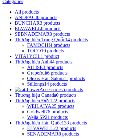
Categories
All
products
ANDFACI
0 products
BUNCHAR
3 products
ELVAWELL
0 products
SEBNADEMAR
0 products
Thương hiệu Trung Quốc
14 products
FAMOCHI
4 products
TOCO
10 products
VITALYCIL
1 product
Thương hiệu Anh
44 products
AILISE
3 products
Grapefruit
6 products
Olexrs Hair Salon
21 products
Stillonps
14 products
Accessories
5 products
Thương hiệu Canada
0 products
Thương hiệu Đức
122 products
WEILAIYA
25 products
Goldwell
76 products
Wella SP
21 products
Thương hiệu Hàn Quốc
133 products
ELVAWELL
22 products
SENADEMAR
8 products