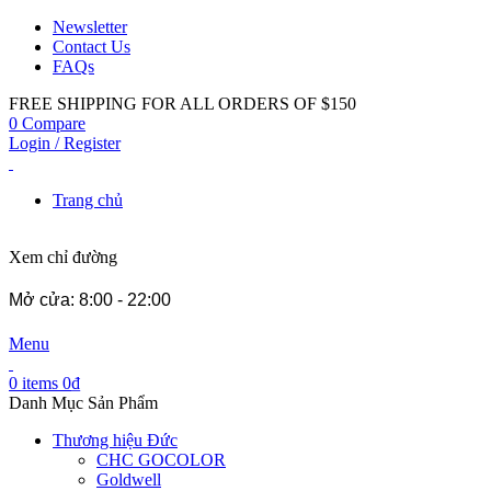
Newsletter
Contact Us
FAQs
FREE SHIPPING FOR ALL ORDERS OF $150
0
Compare
Login / Register
Trang chủ
Xem chỉ đường
Mở cửa: 8:00 - 22:00
Menu
0
items
0
₫
Danh Mục Sản Phẩm
Thương hiệu Đức
CHC GOCOLOR
Goldwell