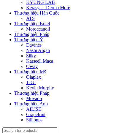
KYUNG LAB
Kerasys – Derma More
Thương hiệu Hàn Quốc
ATS
Thương hiệu Israel
Moroccanoil
Thương hiệu Pháp
Thương hiệu Ý
Davines
Nashi Argan
Silky
Karseell Maca
Oway
Thương hiệu Mỹ
Olaplex
TIGI
Kevin Murphy
Thương hiệu Pháp
Movado
Thương hiệu Anh
AILISE
Grapefruit
Stillonps