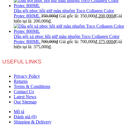
Dầu gội phục hồi giữ màu nhuộm Toco Collagen Color
Protec 800ML
350,000
₫
Giá gốc là: 350,000₫.
200,000
₫
Giá
hiện tại là: 200,000₫.
Dầu gội xả phục hồi giữ màu nhuộm Toco Collagen Color
Protec 800ML
700,000
₫
Giá gốc là: 700,000₫.
375,000
₫
Giá
hiện tại là: 375,000₫.
USEFUL LINKS
Privacy Policy
Returns
Terms & Conditions
Contact Us
Latest News
Our Sitemap
Mô tả
Đánh giá (0)
Shipping & Delivery