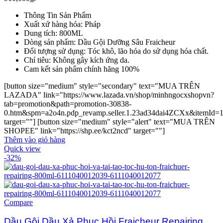
Thông Tin Sản Phẩm
Xuất xứ hàng hóa: Pháp
Dung tích: 800ML
Dòng sản phẩm: Dầu Gội Dưỡng Sâu Fraicheur
Đối tượng sử dụng: Tóc khô, lão hóa do sử dụng hóa chất.
Chỉ tiêu: Không gây kích ứng da.
Cam kết sản phẩm chính hãng 100%
[button size="medium" style="secondary" text="MUA TRÊN
LAZADA" link="https://www.lazada.vn/shop/minhngocxshopvn?
tab=promotion&path=promotion-30838-
0.htm&spm=a2o4n.pdp_revamp.seller.1.23ad34dai4ZCXx&itemId=
target=""] [button size="medium" style="alert" text="MUA TRÊN
SHOPEE" link="https://shp.ee/kct2ncd" target=""]
Thêm vào giỏ hàng
Quick view
-32%
Compare
Dầu Gội Dầu Xả Phục Hồi Fraicheur Repairing