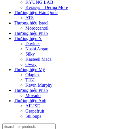
KYUNG LAB
Kerasys – Derma More
Thương hiệu Hàn Quốc
ATS
Thương hiệu Israel
Moroccanoil
Thương hiệu Pháp
Thương hiệu Ý
Davines
Nashi Argan
Silky
Karseell Maca
Oway
Thương hiệu Mỹ
Olaplex
TIGI
Kevin Murphy
Thương hiệu Pháp
Movado
Thương hiệu Anh
AILISE
Grapefruit
Stillonps