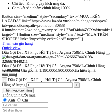
Chỉ tiêu: Không gây kích ứng da.
Cam kết sản phẩm chính hãng 100%
[button size="medium" style="secondary" text="MUA TRÊN
LAZADA" link="https://www.lazada.vn/shop/minhngocxshopvn?
tab=promotion&path=promotion-30838-
0.htm&spm=a2o4n.pdp_revamp.seller.1.23ad34dai4ZCXx&itemId=
target=""] [button size="medium" style="alert" text="MUA TRÊN
SHOPEE" link="https://shp.ee/kct2ncd" target=""]
Thêm vào giỏ hàng
Quick view
Dầu Gội Dầu Xả Phục Hồi Trị Gàu Argana 750ML-Chính Hãng
Dầu Gội Dầu Xả Phục Hồi Trị Gàu Argana 750ML-Chính Hãng
1,190,000
₫
Giá gốc là: 1,190,000₫.
800,000
₫
Giá hiện tại là:
800,000₫.
Dầu Gội Dầu Xả Phục Hồi Trị Gàu Argana 750ML-Chính
Hãng số lượng
Thêm vào giỏ hàng
Thông tin người mua
Anh
Chị