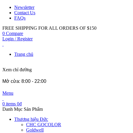
Newsletter
Contact Us
FAQs
FREE SHIPPING FOR ALL ORDERS OF $150
0
Compare
Login / Register
Trang chủ
Xem chỉ đường
Mở cửa: 8:00 - 22:00
Menu
0
items
0
₫
Danh Mục Sản Phẩm
Thương hiệu Đức
CHC GOCOLOR
Goldwell