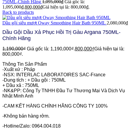
750ML-Chính Hãng
1,095,000
₫
Giá gốc là:
1,095,000₫.
800,000
₫
Giá hiện tại là: 800,000₫.
Back to products
Dầu gội siêu mượt Oway Smoothing Hair Bath 950ML
2,080,000
₫
Dầu Gội Dầu Xả Phục Hồi Trị Gàu Argana 750ML-
Chính Hãng
1,190,000
₫
Giá gốc là: 1,190,000₫.
800,000
₫
Giá hiện tại là:
800,000₫.
Thông Tin Sản Phẩm
-Xuất xứ : Pháp
-NSX: INTERLAC LABORATOIRES SAC-France
-Dung tích : + Dầu gội : 750ML
+ Dầu xả : 750ML
-NK&PP: Công Ty TNHH Đầu Tư Thương Mại Và Dịch Vụ
Nhật Minh Anh
-CAM KẾT HÀNG CHÍNH HÃNG CÔNG TY 100%
-Không bán hàng rởm.
-Hotline/Zalo: 0964.004.018