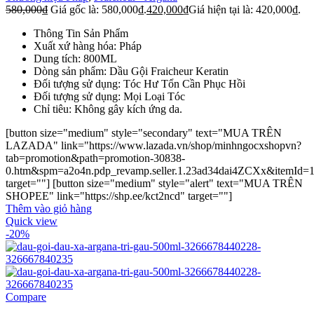
580,000
₫
Giá gốc là: 580,000₫.
420,000
₫
Giá hiện tại là: 420,000₫.
Thông Tin Sản Phẩm
Xuất xứ hàng hóa: Pháp
Dung tích: 800ML
Dòng sản phẩm: Dầu Gội Fraicheur Keratin
Đối tượng sử dụng: Tóc Hư Tổn Cần Phục Hồi
Đối tượng sử dụng: Mọi Loại Tóc
Chỉ tiêu: Không gây kích ứng da.
[button size="medium" style="secondary" text="MUA TRÊN
LAZADA" link="https://www.lazada.vn/shop/minhngocxshopvn?
tab=promotion&path=promotion-30838-
0.htm&spm=a2o4n.pdp_revamp.seller.1.23ad34dai4ZCXx&itemId=
target=""] [button size="medium" style="alert" text="MUA TRÊN
SHOPEE" link="https://shp.ee/kct2ncd" target=""]
Thêm vào giỏ hàng
Quick view
-20%
Compare