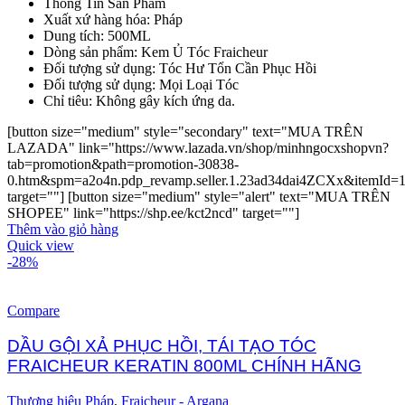
Thông Tin Sản Phẩm
Xuất xứ hàng hóa: Pháp
Dung tích: 500ML
Dòng sản phẩm: Kem Ủ Tóc Fraicheur
Đối tượng sử dụng: Tóc Hư Tổn Cần Phục Hồi
Đối tượng sử dụng: Mọi Loại Tóc
Chỉ tiêu: Không gây kích ứng da.
[button size="medium" style="secondary" text="MUA TRÊN
LAZADA" link="https://www.lazada.vn/shop/minhngocxshopvn?
tab=promotion&path=promotion-30838-
0.htm&spm=a2o4n.pdp_revamp.seller.1.23ad34dai4ZCXx&itemId=
target=""] [button size="medium" style="alert" text="MUA TRÊN
SHOPEE" link="https://shp.ee/kct2ncd" target=""]
Thêm vào giỏ hàng
Quick view
-28%
Compare
DẦU GỘI XẢ PHỤC HỒI, TÁI TẠO TÓC
FRAICHEUR KERATIN 800ML CHÍNH HÃNG
Thương hiệu Pháp
,
Fraicheur - Argana