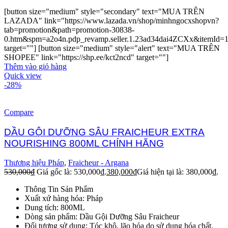
[button size="medium" style="secondary" text="MUA TRÊN
LAZADA" link="https://www.lazada.vn/shop/minhngocxshopvn?
tab=promotion&path=promotion-30838-
0.htm&spm=a2o4n.pdp_revamp.seller.1.23ad34dai4ZCXx&itemId=
target=""] [button size="medium" style="alert" text="MUA TRÊN
SHOPEE" link="https://shp.ee/kct2ncd" target=""]
Thêm vào giỏ hàng
Quick view
-28%
Compare
DẦU GỘI DƯỠNG SÂU FRAICHEUR EXTRA
NOURISHING 800ML CHÍNH HÃNG
Thương hiệu Pháp
,
Fraicheur - Argana
530,000
₫
Giá gốc là: 530,000₫.
380,000
₫
Giá hiện tại là: 380,000₫.
Thông Tin Sản Phẩm
Xuất xứ hàng hóa: Pháp
Dung tích: 800ML
Dòng sản phẩm: Dầu Gội Dưỡng Sâu Fraicheur
Đối tượng sử dụng: Tóc khô, lão hóa do sử dụng hóa chất.