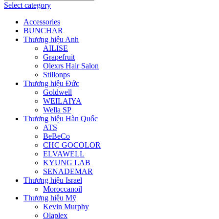
Select category
Accessories
BUNCHAR
Thương hiệu Anh
AILISE
Grapefruit
Olexrs Hair Salon
Stillonps
Thương hiệu Đức
Goldwell
WEILAIYA
Wella SP
Thương hiệu Hàn Quốc
ATS
BeBeCo
CHC GOCOLOR
ELVAWELL
KYUNG LAB
SENADEMAR
Thương hiệu Israel
Moroccanoil
Thương hiệu Mỹ
Kevin Murphy
Olaplex