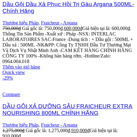
Dầu Gội Dầu Xả Phục Hồi Trị Gàu Argana 500ML-
Chính Hãng
Thương hiệu Pháp
,
Fraicheur - Argana
750,000
₫
Giá gốc là: 750,000₫.
600,000
₫
Giá hiện tại là: 600,000₫.
Thông Tin Sản Phẩm -Xuất xứ : Pháp -NSX: INTERLAC
LABORATOIRES SAC-France -Dung tích : + Dầu gội : 500ML +
Dầu xả : 500ML -NK&PP: Công Ty TNHH Đầu Tư Thương Mại
Và Dịch Vụ Nhật Minh Anh -CAM KẾT HÀNG CHÍNH HÃNG
CÔNG TY 100% -Không bán hàng rởm. -Hotline/Zalo:
0964.004.018
Thêm vào giỏ hàng
Quick view
-29%
Compare
DẦU GỘI XẢ DƯỠNG SÂU FRAICHEUR EXTRA
NOURISHING 800ML CHÍNH HÃNG
Thương hiệu Pháp
,
Fraicheur - Argana
1,275,000
₫
Giá gốc là: 1,275,000₫.
910,000
₫
Giá hiện tại là:
910,000₫.