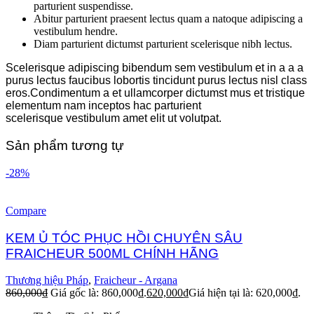
parturient suspendisse.
Abitur parturient praesent lectus quam a natoque adipiscing a
vestibulum hendre.
Diam parturient dictumst parturient scelerisque nibh lectus.
Scelerisque adipiscing bibendum sem vestibulum et in a a a
purus lectus faucibus lobortis tincidunt purus lectus nisl class
eros.Condimentum a et ullamcorper dictumst mus et tristique
elementum nam inceptos hac parturient
scelerisque vestibulum amet elit ut volutpat.
Sản phẩm tương tự
-28%
Compare
KEM Ủ TÓC PHỤC HỒI CHUYÊN SÂU
FRAICHEUR 500ML CHÍNH HÃNG
Thương hiệu Pháp
,
Fraicheur - Argana
860,000
₫
Giá gốc là: 860,000₫.
620,000
₫
Giá hiện tại là: 620,000₫.