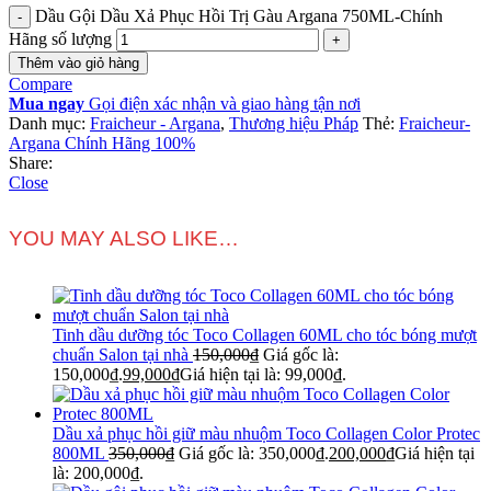
Dầu Gội Dầu Xả Phục Hồi Trị Gàu Argana 750ML-Chính
Hãng số lượng
Thêm vào giỏ hàng
Compare
Mua ngay
Gọi điện xác nhận và giao hàng tận nơi
Danh mục:
Fraicheur - Argana
,
Thương hiệu Pháp
Thẻ:
Fraicheur-
Argana Chính Hãng 100%
Share:
Close
YOU MAY ALSO LIKE…
Tinh dầu dưỡng tóc Toco Collagen 60ML cho tóc bóng mượt
chuẩn Salon tại nhà
150,000
₫
Giá gốc là:
150,000₫.
99,000
₫
Giá hiện tại là: 99,000₫.
Dầu xả phục hồi giữ màu nhuộm Toco Collagen Color Protec
800ML
350,000
₫
Giá gốc là: 350,000₫.
200,000
₫
Giá hiện tại
là: 200,000₫.