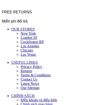
FREE RETURNS
Miễn phí đổi trả.
OUR STORES
New York
London SF
Cockfosters BP
Los Angeles
Chicago
Las Vegas
USEFUL LINKS
Privacy Policy
Returns
Terms & Conditions
Contact Us
Latest News
Our Sitemap
CHÍNH SÁCH
Điều khoản và điều kiện
Chính sách giao hàng