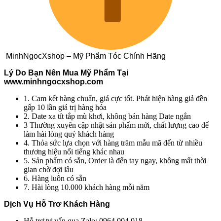
MinhNgocXshop – Mỹ Phẩm Tóc Chính Hãng
Lý Do Bạn Nên Mua Mỹ Phẩm Tại
www.minhngocxshop.com
1. Cam kết hàng chuẩn, giá cực tốt. Phát hiện hàng giả đền
gấp 10 lần giá trị hàng hóa
2. Date xa tít tắp mù khơi, không bán hàng Date ngắn
3 Thường xuyên cập nhật sản phẩm mới, chất lượng cao để
làm hài lòng quý khách hàng
4. Thỏa sức lựa chọn với hàng trăm mẫu mã đến từ nhiều
thương hiệu nổi tiếng khác nhau
5. Sản phẩm có sẵn, Order là đến tay ngay, không mất thời
gian chờ đợi lâu
6. Hàng luôn có sẵn
7. Hài lòng 10.000 khách hàng mỗi năm
Dịch Vụ Hỗ Trơ Khách Hàng
Hỗ trợ tư vấn qua Zalo: 0964.004.018