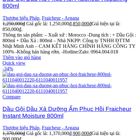
800ml
Thương hiệu Pháp
,
Fraicheur - Argana
1,250,000
₫
Giá gốc là: 1,250,000₫.
850,000
₫
Giá hiện tại là:
850,000₫.
Thông tin sản phẩm: – Xuất xứ : Morocco -Dung tích : + Dầu Gội :
800ml + Dầu Xả : 800ml – Nhà NKPP: Công ty TNHH ĐTTM
Nhật Minh Anh – CAM KẾT HÀNG CHÍNH HÃNG CÔNG TY
100% -Không bán hàng rởm. -Hotline/Zalo: 0964.004.018
Thêm vào giỏ hàng
Quick view
-34%
Compare
Dầu Gội Dầu Xả Dưỡng Ẩm Phục Hồi Fraicheur
Instant Moisture 800ml
Thương hiệu Pháp
,
Fraicheur - Argana
1,370,000
₫
Giá gốc là: 1,370,000₫.
900,000
₫
Giá hiện tại là:
900,000₫.