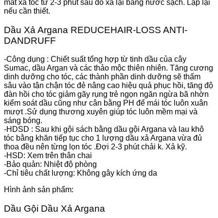
mát xa tóc từ 2-3 phút sau đó xả lại bằng nước sạch. Lặp lại
nếu cần thiết.
Dầu Xả Argana REDUCEHAIR-LOSS ANTI-
DANDRUFF
-Công dụng : Chiết suất tổng hợp từ tinh dầu của cây
Sumac, dầu Argan và các thảo mộc thiên nhiên. Tăng cương
dinh dưỡng cho tóc, các thành phần dinh dưỡng sẽ thấm
sâu vào tận chận tóc đẻ nâng cao hiệu quả phục hồi, tăng độ
đàn hồi cho tóc giảm gãy rụng trẻ ngọn ngăn ngừa bã nhờn
kiểm soát dầu cũng như cân bằng PH để mái tóc luôn xuân
mượt .Sử dụng thương xuyên giúp tóc luôn mềm mại và
sáng bóng.
-HDSD : Sau khi gội sách bằng dầu gội Argana và lau khô
tóc bằng khăn tiếp tục cho 1 lượng dầu xả Argana vừa đủ
thoa đều nên từng lọn tóc .Đợi 2-3 phút chải k. Xả kỹ.
-HSD: Xem trên thân chai
-Bảo quản: Nhiệt độ phòng
-Chỉ tiêu chất lượng: Không gây kích ứng da
Hình ảnh sản phẩm:
Dầu Gội Dầu Xả Argana