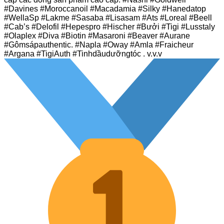
#Davines #Moroccanoil #Macadamia #Silky #Hanedatop
#WellaSp #Lakme #Sasaba #Lisasam #Ats #Loreal #Beell
#Cab’s #Delofil #Hepespro #Hischer #Bưởi #Tigi #Lusstaly
#Olaplex #Diva #Biotin #Masaroni #Beaver #Aurane
#Gômsápauthentic. #Napla #Oway #Amla #Fraicheur
#Argana #TigiAuth #Tinhdầudưỡngtóc . v.v.v