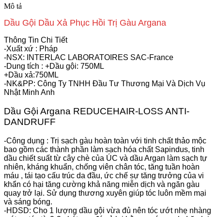
Mô tả
Dầu Gội Dầu Xả Phục Hồi Trị Gàu Argana
Thông Tin Chi Tiết
-Xuất xứ : Pháp
-NSX: INTERLAC LABORATOIRES SAC-France
-Dung tích : +Dầu gội: 750ML
+Dầu xả:750ML
-NK&PP: Công Ty TNHH Đầu Tư Thương Mại Và Dịch Vụ
Nhật Minh Anh
Dầu Gội Argana REDUCEHAIR-LOSS ANTI-
DANDRUFF
-Công dụng : Trị sạch gàu hoàn toàn với tinh chất thảo mộc
bao gồm các thành phần làm sạch hóa chất Sapindus, tinh
dầu chiết suất từ cây chè của ÚC và dầu Argan làm sạch tự
nhiên, kháng khuẩn, chống viên chân tóc, tăng tuần hoàn
máu , tái tạo cấu trúc da đầu, ức chế sự tăng trưởng của vi
khẩn có hại tăng cường khả năng miễn dịch và ngăn gàu
quay trở lại. Sử dụng thương xuyên giúp tóc luôn mềm mại
và sáng bóng.
-HDSD: Cho 1 lượng dầu gội vừa đủ nên tóc ướt nhẹ nhàng