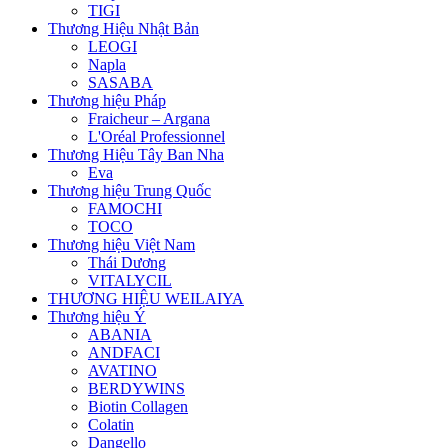
TIGI
Thương Hiệu Nhật Bản
LEOGI
Napla
SASABA
Thương hiệu Pháp
Fraicheur – Argana
L'Oréal Professionnel
Thương Hiệu Tây Ban Nha
Eva
Thương hiệu Trung Quốc
FAMOCHI
TOCO
Thương hiệu Việt Nam
Thái Dương
VITALYCIL
THƯƠNG HIỆU WEILAIYA
Thương hiệu Ý
ABANIA
ANDFACI
AVATINO
BERDYWINS
Biotin Collagen
Colatin
Dangello