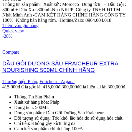
Thông tin sản phẩm: -Xuất xứ : Morocco -Dung tích : + Dầu Gội :
800ml + Dầu Xả : 800ml -Nhà NKPP: Công ty TNHH ĐTTM
Nhật Minh Anh -CAM KẾT HÀNG CHÍNH HÃNG CÔNG TY
100% -Không bán hàng rởm. -Hotline/Zalo: 0964.004.018
Thêm vào giỏ hàng
Quick view
-28%
Compare
DẦU GỘI DƯỠNG SÂU FRAICHEUR EXTRA
NOURISHING 500ML CHÍNH HÃNG
Thương hiệu Pháp
,
Fraicheur - Argana
415,000
₫
Giá gốc là: 415,000₫.
300,000
₫
Giá hiện tại là: 300,000₫.
Thông Tin Sản Phẩm
Xuất xứ hàng hóa: Pháp
Dung tích: 500ML
Dòng sản phẩm: Dầu Gội Dưỡng Sâu Fraicheur
Đối tượng sử dụng: Tóc khô, lão hóa do sử dụng hóa chất.
Chỉ tiêu: Không gây kích ứng da.
Cam kết sản phẩm chính hãng 100%