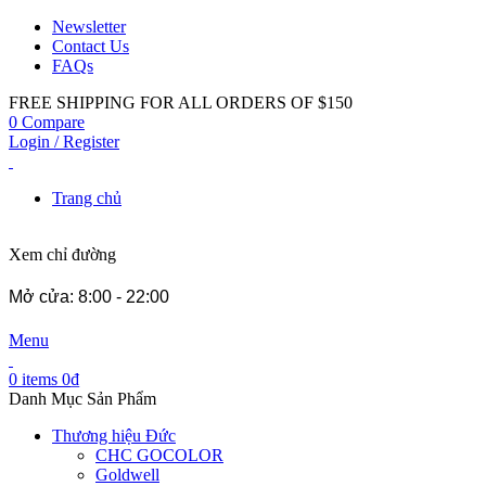
Newsletter
Contact Us
FAQs
FREE SHIPPING FOR ALL ORDERS OF $150
0
Compare
Login / Register
Trang chủ
Xem chỉ đường
Mở cửa: 8:00 - 22:00
Menu
0
items
0
₫
Danh Mục Sản Phẩm
Thương hiệu Đức
CHC GOCOLOR
Goldwell