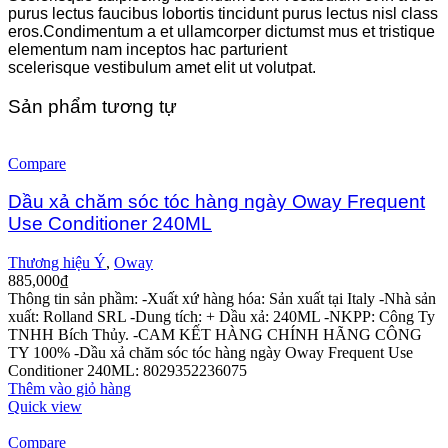
purus lectus faucibus lobortis tincidunt purus lectus nisl class
eros.Condimentum a et ullamcorper dictumst mus et tristique
elementum nam inceptos hac parturient
scelerisque vestibulum amet elit ut volutpat.
Sản phẩm tương tự
Compare
Dầu xả chăm sóc tóc hàng ngày Oway Frequent
Use Conditioner 240ML
Thương hiệu Ý
,
Oway
885,000
₫
Thông tin sản phầm:
-Xuất xứ hàng hóa: Sản xuất tại Italy
-Nhà sản
xuất: Rolland SRL
-Dung tích: + Dầu xả: 240ML
-NKPP: Công Ty
TNHH Bích Thủy.
-CAM KẾT HÀNG CHÍNH HÃNG CÔNG
TY 100%
-Dầu xả chăm sóc tóc hàng ngày Oway Frequent Use
Conditioner 240ML: 8029352236075
Thêm vào giỏ hàng
Quick view
Compare