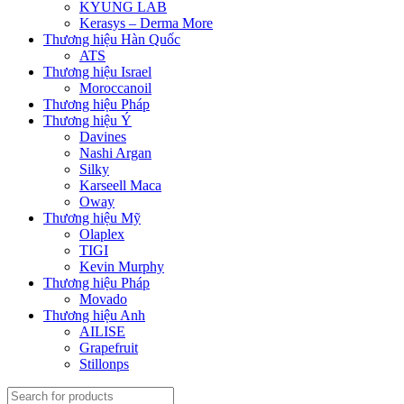
KYUNG LAB
Kerasys – Derma More
Thương hiệu Hàn Quốc
ATS
Thương hiệu Israel
Moroccanoil
Thương hiệu Pháp
Thương hiệu Ý
Davines
Nashi Argan
Silky
Karseell Maca
Oway
Thương hiệu Mỹ
Olaplex
TIGI
Kevin Murphy
Thương hiệu Pháp
Movado
Thương hiệu Anh
AILISE
Grapefruit
Stillonps