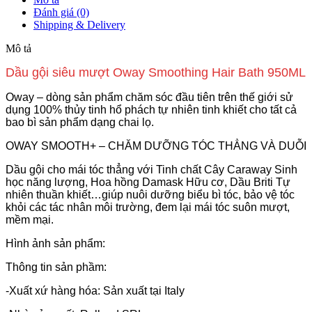
Đánh giá (0)
Shipping & Delivery
Mô tả
Dầu gội siêu mượt Oway Smoothing Hair Bath 950ML
Oway – dòng sản phẩm chăm sóc đầu tiên trên thế giới sử
dụng 100% thủy tinh hổ phách tự nhiên tinh khiết cho tất cả
bao bì sản phẩm dạng chai lọ.
OWAY SMOOTH+ – CHĂM DƯỠNG TÓC THẲNG VÀ DUỖI
Dầu gội cho mái tóc thẳng với Tinh chất Cây Caraway Sinh
học năng lượng, Hoa hồng Damask Hữu cơ, Dầu Briti Tự
nhiên thuần khiết…giúp nuôi dưỡng biểu bì tóc, bảo vệ tóc
khỏi các tác nhân môi trường, đem lại mái tóc suôn mượt,
mềm mại.
Hình ảnh sản phẩm:
Thông tin sản phầm:
-Xuất xứ hàng hóa: Sản xuất tại Italy