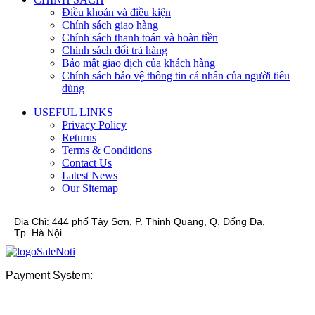
Điều khoản và điều kiện
Chính sách giao hàng
Chính sách thanh toán và hoàn tiền
Chính sách đổi trả hàng
Bảo mật giao dịch của khách hàng
Chính sách bảo vệ thông tin cá nhân của người tiêu
dùng
USEFUL LINKS
Privacy Policy
Returns
Terms & Conditions
Contact Us
Latest News
Our Sitemap
Địa Chỉ:
444 phố Tây Sơn, P. Thịnh Quang, Q. Đống Đa,
Tp. Hà Nội
Payment System: