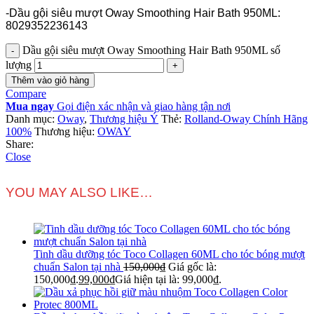
-Dầu gội siêu mượt Oway Smoothing Hair Bath 950ML:
8029352236143
Dầu gội siêu mượt Oway Smoothing Hair Bath 950ML số
lượng
Thêm vào giỏ hàng
Compare
Mua ngay
Gọi điện xác nhận và giao hàng tận nơi
Danh mục:
Oway
,
Thương hiệu Ý
Thẻ:
Rolland-Oway Chính Hãng
100%
Thương hiệu:
OWAY
Share:
Close
YOU MAY ALSO LIKE…
Tinh dầu dưỡng tóc Toco Collagen 60ML cho tóc bóng mượt
chuẩn Salon tại nhà
150,000
₫
Giá gốc là:
150,000₫.
99,000
₫
Giá hiện tại là: 99,000₫.