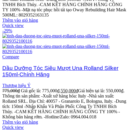
TNHH Bích Thủy.
-CAM KẾT HÀNG CHÍNH HÃNG CÔNG
TY 100%
-Mặt nạ tóc phục hồi tái tạo Oway Rebuilding Hair Mask
500ML: 8029352163135
Thêm vào giỏ hàng
Quick view
-29%
Compare
Dầu Dưỡng Tóc Siêu Mượt Una Rolland Silker
150ml-Chính Hãng
Thương hiệu Ý
775,000
₫
Giá gốc là: 775,000₫.
550,000
₫
Giá hiện tại là: 550,000₫.
Thông tin sản phẩm: -Xuất xứ hàng hóa: Italy -Nhà sản xuất:
Rolland SRL. Địa Chỉ: 40057 - Granarolo E, Bologna, Italy. -Dung
tích: 150ml -Nhập Khẩu Và Phân Phối: Công Ty TNHH Bích
Thủy. -CAM KẾT HÀNG CHÍNH HÃNG CÔNG TY 100% -
Không bán hàng rởm. -Hotline/Zalo: 0964.004.018
Thêm vào giỏ hàng
Quick view