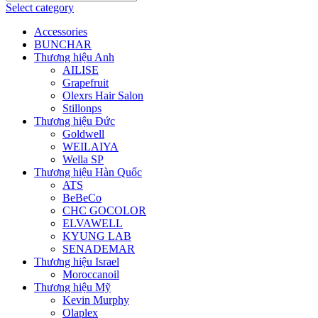
Select category
Accessories
BUNCHAR
Thương hiệu Anh
AILISE
Grapefruit
Olexrs Hair Salon
Stillonps
Thương hiệu Đức
Goldwell
WEILAIYA
Wella SP
Thương hiệu Hàn Quốc
ATS
BeBeCo
CHC GOCOLOR
ELVAWELL
KYUNG LAB
SENADEMAR
Thương hiệu Israel
Moroccanoil
Thương hiệu Mỹ
Kevin Murphy
Olaplex