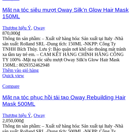
Mặt nạ tóc siêu mượt Oway Silk’n Glow Hair Mask
150ML
Thương hiệu Ý
,
Oway
870,000
₫
Thông tin sản phầm: – Xuất xứ hàng hóa: Sản xuất tại Italy -Nhà
sản xuất: Rolland SRL -Dung tích: 150ML -NKPP: Công Ty
TNHH Bích Thủy. Lưu ý: Bảo quản nơi khô ráo thoáng mát tránh
xa tầm tay trẻ em. – CAM KẾT HÀNG CHÍNH HÃNG CÔNG
TY 100% -Mặt nạ tóc siêu mượt Oway Silk'n Glow Hair Mask
150ML: 8029352462948
Thêm vào giỏ hàng
Quick view
Compare
Mặt nạ tóc phục hồi tái tạo Oway Rebuilding Hair
Mask 500ML
Thương hiệu Ý
,
Oway
2,050,000
₫
Thông tin sản phầm:
– Xuất xứ hàng hóa: Sản xuất tại Italy
-Nhà
sản xuất: Rolland SRL
-Dung tích: 500ML
-NKPP: Công Ty