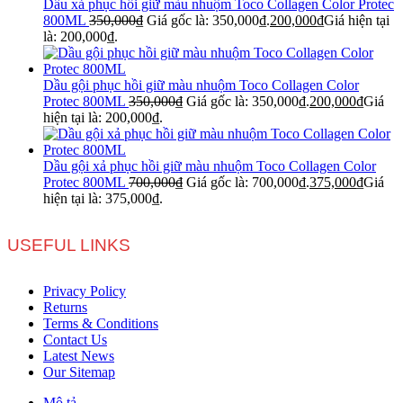
Dầu xả phục hồi giữ màu nhuộm Toco Collagen Color Protec
800ML
350,000
₫
Giá gốc là: 350,000₫.
200,000
₫
Giá hiện tại
là: 200,000₫.
Dầu gội phục hồi giữ màu nhuộm Toco Collagen Color
Protec 800ML
350,000
₫
Giá gốc là: 350,000₫.
200,000
₫
Giá
hiện tại là: 200,000₫.
Dầu gội xả phục hồi giữ màu nhuộm Toco Collagen Color
Protec 800ML
700,000
₫
Giá gốc là: 700,000₫.
375,000
₫
Giá
hiện tại là: 375,000₫.
USEFUL LINKS
Privacy Policy
Returns
Terms & Conditions
Contact Us
Latest News
Our Sitemap
Mô tả