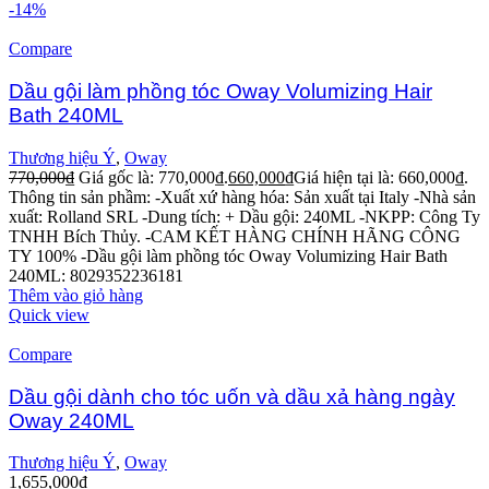
-14%
Compare
Dầu gội làm phồng tóc Oway Volumizing Hair
Bath 240ML
Thương hiệu Ý
,
Oway
770,000
₫
Giá gốc là: 770,000₫.
660,000
₫
Giá hiện tại là: 660,000₫.
Thông tin sản phầm:
-Xuất xứ hàng hóa: Sản xuất tại Italy
-Nhà sản
xuất: Rolland SRL
-Dung tích: + Dầu gội: 240ML
-NKPP: Công Ty
TNHH Bích Thủy.
-CAM KẾT HÀNG CHÍNH HÃNG CÔNG
TY 100%
-Dầu gội làm phồng tóc Oway Volumizing Hair Bath
240ML: 8029352236181
Thêm vào giỏ hàng
Quick view
Compare
Dầu gội dành cho tóc uốn và dầu xả hàng ngày
Oway 240ML
Thương hiệu Ý
,
Oway
1,655,000
₫