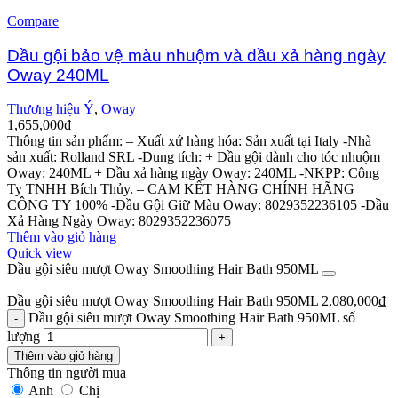
Compare
Dầu gội bảo vệ màu nhuộm và dầu xả hàng ngày
Oway 240ML
Thương hiệu Ý
,
Oway
1,655,000
₫
Thông tin sản phẩm:
– Xuất xứ hàng hóa: Sản xuất tại Italy
-Nhà
sản xuất: Rolland SRL
-Dung tích: + Dầu gội dành cho tóc nhuộm
Oway: 240ML
+ Dầu xả hàng ngày Oway: 240ML
-NKPP: Công
Ty TNHH Bích Thủy.
– CAM KẾT HÀNG CHÍNH HÃNG
CÔNG TY 100%
-Dầu Gội Giữ Màu Oway: 8029352236105
-Dầu
Xả Hàng Ngày Oway: 8029352236075
Thêm vào giỏ hàng
Quick view
Dầu gội siêu mượt Oway Smoothing Hair Bath 950ML
Dầu gội siêu mượt Oway Smoothing Hair Bath 950ML
2,080,000
₫
Dầu gội siêu mượt Oway Smoothing Hair Bath 950ML số
lượng
Thêm vào giỏ hàng
Thông tin người mua
Anh
Chị