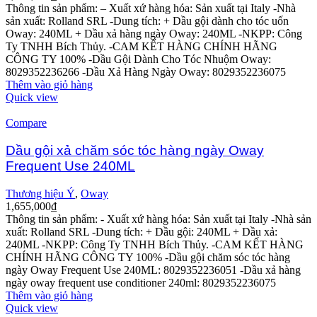
Thông tin sản phẩm:
– Xuất xứ hàng hóa: Sản xuất tại Italy
-Nhà
sản xuất: Rolland SRL
-Dung tích: + Dầu gội dành cho tóc uốn
Oway: 240ML
+ Dầu xả hàng ngày Oway: 240ML
-NKPP: Công
Ty TNHH Bích Thủy.
-CAM KẾT HÀNG CHÍNH HÃNG
CÔNG TY 100%
-Dầu Gội Dành Cho Tóc Nhuộm Oway:
8029352236266
-Dầu Xả Hàng Ngày Oway: 8029352236075
Thêm vào giỏ hàng
Quick view
Compare
Dầu gội xả chăm sóc tóc hàng ngày Oway
Frequent Use 240ML
Thương hiệu Ý
,
Oway
1,655,000
₫
Thông tin sản phẩm:
- Xuất xứ hàng hóa: Sản xuất tại Italy
-Nhà sản
xuất: Rolland SRL
-Dung tích: + Dầu gội: 240ML
+ Dầu xả:
240ML
-NKPP: Công Ty TNHH Bích Thủy.
-CAM KẾT HÀNG
CHÍNH HÃNG CÔNG TY 100%
-Dầu gội chăm sóc tóc hàng
ngày Oway Frequent Use 240ML: 8029352236051
-Dầu xả hàng
ngày oway frequent use conditioner 240ml: 8029352236075
Thêm vào giỏ hàng
Quick view