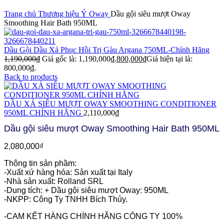
Click to enlarge
Trang chủ
Thương hiệu Ý
Oway
Dầu gội siêu mượt Oway
Smoothing Hair Bath 950ML
Dầu Gội Dầu Xả Phục Hồi Trị Gàu Argana 750ML-Chính Hãng
1,190,000
₫
Giá gốc là: 1,190,000₫.
800,000
₫
Giá hiện tại là:
800,000₫.
Back to products
DẦU XẢ SIÊU MƯỢT OWAY SMOOTHING CONDITIONER
950ML CHÍNH HÃNG
2,110,000
₫
Dầu gội siêu mượt Oway Smoothing Hair Bath 950ML
2,080,000
₫
Thông tin sản phầm:
-Xuất xứ hàng hóa: Sản xuất tại Italy
-Nhà sản xuất: Rolland SRL
-Dung tích: + Dầu gội siêu mượt Oway: 950ML
-NKPP: Công Ty TNHH Bích Thủy.
-CAM KẾT HÀNG CHÍNH HÃNG CÔNG TY 100%