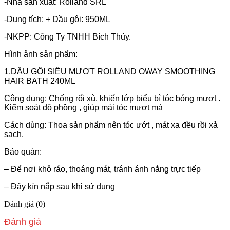
-Nhà sản xuất: Rolland SRL
-Dung tích: + Dầu gội: 950ML
-NKPP: Công Ty TNHH Bích Thủy.
Hình ảnh sản phẩm:
1.DẦU GỘI SIÊU MƯỢT ROLLAND OWAY SMOOTHING
HAIR BATH 240ML
Công dụng: Chống rối xù, khiến lớp biểu bì tóc bóng mượt .
Kiểm soát độ phồng , giúp mái tóc mượt mà
Cách dùng: Thoa sản phẩm nên tóc ướt , mát xa đều rồi xả
sạch.
Bảo quản:
– Để nơi khô ráo, thoáng mát, tránh ánh nắng trực tiếp
– Đậy kín nắp sau khi sử dụng
Đánh giá (0)
Đánh giá