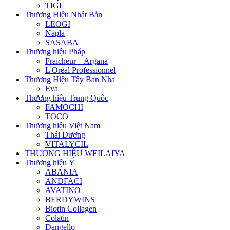
TIGI
Thương Hiệu Nhật Bản
LEOGI
Napla
SASABA
Thương hiệu Pháp
Fraicheur – Argana
L'Oréal Professionnel
Thương Hiệu Tây Ban Nha
Eva
Thương hiệu Trung Quốc
FAMOCHI
TOCO
Thương hiệu Việt Nam
Thái Dương
VITALYCIL
THƯƠNG HIỆU WEILAIYA
Thương hiệu Ý
ABANIA
ANDFACI
AVATINO
BERDYWINS
Biotin Collagen
Colatin
Dangello