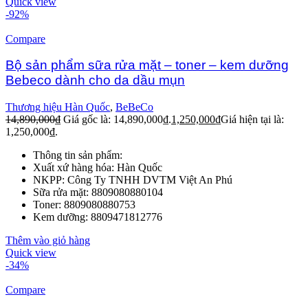
Quick view
-92%
Compare
Bộ sản phẩm sữa rửa mặt – toner – kem dưỡng
Bebeco dành cho da dầu mụn
Thương hiệu Hàn Quốc
,
BeBeCo
14,890,000
₫
Giá gốc là: 14,890,000₫.
1,250,000
₫
Giá hiện tại là:
1,250,000₫.
Thông tin sản phẩm:
Xuất xứ hàng hóa: Hàn Quốc
NKPP: Công Ty TNHH DVTM Việt An Phú
Sữa rửa mặt: 8809080880104
Toner: 8809080880753
Kem dưỡng: 8809471812776
Thêm vào giỏ hàng
Quick view
-34%
Compare