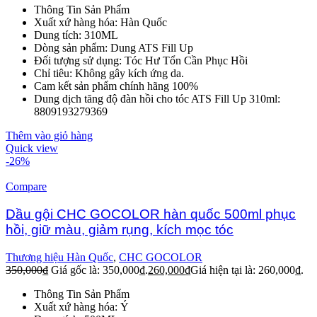
Thông Tin Sản Phẩm
Xuất xứ hàng hóa: Hàn Quốc
Dung tích: 310ML
Dòng sản phẩm: Dung ATS Fill Up
Đối tượng sử dụng: Tóc Hư Tổn Cần Phục Hồi
Chỉ tiêu: Không gây kích ứng da.
Cam kết sản phẩm chính hãng 100%
Dung dịch tăng độ đàn hồi cho tóc ATS Fill Up 310ml:
8809193279369
Thêm vào giỏ hàng
Quick view
-26%
Compare
Dầu gội CHC GOCOLOR hàn quốc 500ml phục
hồi, giữ màu, giảm rụng, kích mọc tóc
Thương hiệu Hàn Quốc
,
CHC GOCOLOR
350,000
₫
Giá gốc là: 350,000₫.
260,000
₫
Giá hiện tại là: 260,000₫.
Thông Tin Sản Phẩm
Xuất xứ hàng hóa: Ý