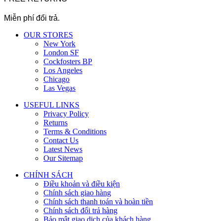
Miễn phí đổi trả.
OUR STORES
New York
London SF
Cockfosters BP
Los Angeles
Chicago
Las Vegas
USEFUL LINKS
Privacy Policy
Returns
Terms & Conditions
Contact Us
Latest News
Our Sitemap
CHÍNH SÁCH
Điều khoản và điều kiện
Chính sách giao hàng
Chính sách thanh toán và hoàn tiền
Chính sách đổi trả hàng
Bảo mật giao dịch của khách hàng