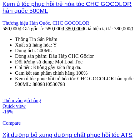
Kem ủ tóc phục hồi trẻ hóa tóc CHC GOCOLOR
hàn quốc 500ML
Thương hiệu Hàn Quốc
,
CHC GOCOLOR
580,000
₫
Giá gốc là: 580,000₫.
380,000
₫
Giá hiện tại là: 380,000₫.
Thông Tin Sản Phẩm
Xuất xứ hàng hóa: Ý
Dung tích: 500ML
Dòng sản phẩm: Dầu Hấp CHC Gôclor
Đối tượng sử dụng: Mọi Loại Tóc
Chỉ tiêu: Không gây kích ứng da.
Cam kết sản phẩm chính hãng 100%
Kem ủ tóc phục hồi trẻ hóa tóc CHC GOCOLOR hàn quốc
500ML: 8809310530793
Thêm vào giỏ hàng
Quick view
-16%
Compare
Xịt dưỡng bổ xung dưỡng chất phục hồi tóc ATS