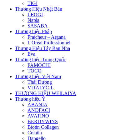
TIGI
Thương Hiệu Nhật Bản
LEOGI
Napla
SASABA
Thương hiệu Pháp
Fraicheur – Argana
L'Oréal Professionnel
Thương Hiệu Tây Ban Nha
Eva
Thương hiệu Trung Quốc
FAMOCHI
TOCO
Thương hiệu Việt Nam
Thái Dương
VITALYCIL
THƯƠNG HIỆU WEILAIYA
Thương hiệu Ý
ABANIA
ANDFACI
AVATINO
BERDYWINS
Biotin Collagen
Colatin
Dangello