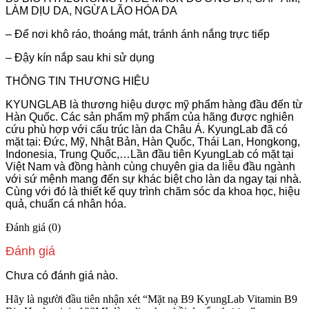
LÀM DỊU DA, NGỪA LÃO HÓA DA
– Để nơi khô ráo, thoáng mát, tránh ánh nắng trực tiếp
– Đậy kín nắp sau khi sử dụng
THÔNG TIN THƯƠNG HIỆU
KYUNGLAB là thương hiệu dược mỹ phẩm hàng đầu đến từ
Hàn Quốc. Các sản phẩm mỹ phẩm của hãng được nghiên
cứu phù hợp với cấu trúc làn da Châu Á. KyungLab đã có
mặt tại: Đức, Mỹ, Nhật Bản, Hàn Quốc, Thái Lan, Hongkong,
Indonesia, Trung Quốc,…Lần đầu tiên KyungLab có mặt tại
Việt Nam và đồng hành cùng chuyên gia da liễu đầu ngành
với sứ mệnh mang đến sự khác biệt cho làn da ngay tại nhà.
Cùng với đó là thiết kế quy trình chăm sóc da khoa học, hiệu
quả, chuẩn cá nhân hóa.
Đánh giá (0)
Đánh giá
Chưa có đánh giá nào.
Hãy là người đầu tiên nhận xét “Mặt nạ B9 KyungLab Vitamin B9