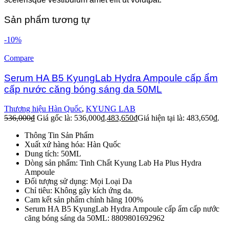
Sản phẩm tương tự
-10%
Compare
Serum HA B5 KyungLab Hydra Ampoule cấp ẩm
cấp nước căng bóng sáng da 50ML
Thương hiệu Hàn Quốc
,
KYUNG LAB
536,000
₫
Giá gốc là: 536,000₫.
483,650
₫
Giá hiện tại là: 483,650₫.
Thông Tin Sản Phẩm
Xuất xứ hàng hóa: Hàn Quốc
Dung tích: 50ML
Dòng sản phẩm: Tinh Chất Kyung Lab Ha Plus Hydra
Ampoule
Đối tượng sử dụng: Mọi Loại Da
Chỉ tiêu: Không gây kích ứng da.
Cam kết sản phẩm chính hãng 100%
Serum HA B5 KyungLab Hydra Ampoule cấp ẩm cấp nước
căng bóng sáng da 50ML: 8809801692962