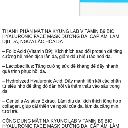
THÀNH PHẦN MẶT NẠ KYUNG LAB VITAMIN B9 BIO
HYALURONIC FACE MASK DƯỠNG DA, CẤP ẨM, LÀM
DỊU DA, NGỪA LÃO HÓA DA
– Folic Acid (Vitamin B9): Kích thích trao đổi protein để tăng
cường hệ miễn dịch làn da, giảm dấu hiệu lão hoá da.
– Lactobacillus: Tăng cường sức đề kháng để đẩy nhanh
quá trình phục hồi da.
– Hydrolyzed Hyaluronic Acid: Đẩy mạnh liên kết các phân
tử siêu nhỏ để tăng độ đàn hồi và thẩm thấu vào sâu trong
da.
– Centella Asiatica Extract: Làm dịu da, kích thích tổng hợp
collagen, giúp cải thiện vẻ ngoài của da, làm da căng mịn,
tươi trẻ.
CÔNG DỤNG MẶT NẠ KYUNG LAB VITAMIN B9 BIO
HYALURONIC FACE MASK DƯỠNG DA, CẤP ẨM, LÀM