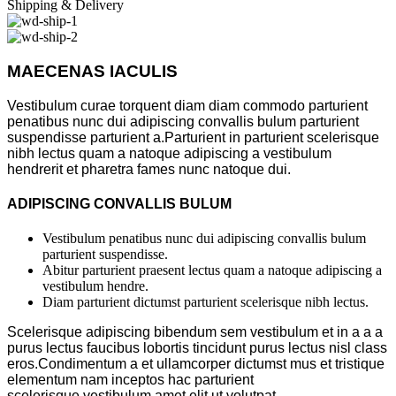
Shipping & Delivery
MAECENAS IACULIS
Vestibulum curae torquent diam diam commodo parturient
penatibus nunc dui adipiscing convallis bulum parturient
suspendisse parturient a.Parturient in parturient scelerisque
nibh lectus quam a natoque adipiscing a vestibulum
hendrerit et pharetra fames nunc natoque dui.
ADIPISCING CONVALLIS BULUM
Vestibulum penatibus nunc dui adipiscing convallis bulum
parturient suspendisse.
Abitur parturient praesent lectus quam a natoque adipiscing a
vestibulum hendre.
Diam parturient dictumst parturient scelerisque nibh lectus.
Scelerisque adipiscing bibendum sem vestibulum et in a a a
purus lectus faucibus lobortis tincidunt purus lectus nisl class
eros.Condimentum a et ullamcorper dictumst mus et tristique
elementum nam inceptos hac parturient
scelerisque vestibulum amet elit ut volutpat.