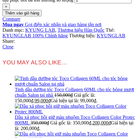
Thêm vào giỏ hàng
Compare
Mua ngay
Gọi điện xác nhận và giao hàng tận nơi
Danh mục:
KYUNG LAB
,
Thương hiệu Hàn Quốc
Thẻ:
KYUNGLAB 100% Chính hãng
Thương hiệu:
KYUNGLAB
Share:
Close
YOU MAY ALSO LIKE…
Tinh dầu dưỡng tóc Toco Collagen 60ML cho tóc bóng mượt
chuẩn Salon tại nhà
150,000
₫
Giá gốc là:
150,000₫.
99,000
₫
Giá hiện tại là: 99,000₫.
Dầu xả phục hồi giữ màu nhuộm Toco Collagen Color Protec
800ML
350,000
₫
Giá gốc là: 350,000₫.
200,000
₫
Giá hiện tại
là: 200,000₫.