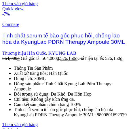
Thêm vào giỏ hàng
Quick view
-7%
Compare
Tinh chất serum tế bào gốc phục hồi, chống lão
hóa da KyungLab PDRN Therapy Ampoule 30ML
Thương hiệu Hàn Quốc
,
KYUNG LAB
564,000
₫
Giá gốc là: 564,000₫.
526,150
₫
Giá hiện tại là: 526,150₫.
Thông Tin Sản Phẩm
Xuất xứ hàng hóa: Hàn Quốc
Dung tích: 30ML
Dòng sản phẩm: Tinh Chất Kyung Lab Pdrn Therapy
Ampoule
Đối tượng sử dụng: Da Khô, Da Hỗn Hợp
Chỉ tiêu: Không gây kích ứng da.
Cam kết sản phẩm chính hãng 100%
Tinh chất serum tế bào gốc phục hồi, chống lão hóa da
KyungLab PDRN Therapy Ampoule 30ML: 8809801692979
Thêm vào giỏ hàng