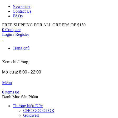
Newsletter
Contact Us
FAQs
FREE SHIPPING FOR ALL ORDERS OF $150
0
Compare
Login / Register
Trang chủ
Xem chỉ đường
Mở cửa: 8:00 - 22:00
Menu
0
items
0
₫
Danh Mục Sản Phẩm
Thương hiệu Đức
CHC GOCOLOR
Goldwell