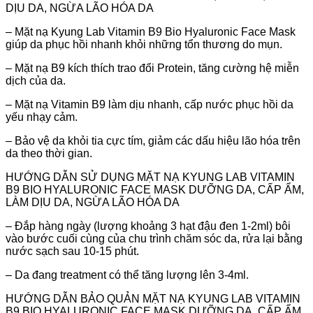
DỊU DA, NGỪA LÃO HÓA DA
– Mặt nạ Kyung Lab Vitamin B9 Bio Hyaluronic Face Mask
giúp da phục hồi nhanh khỏi những tổn thương do mụn.
– Mặt nạ B9 kích thích trao đổi Protein, tăng cường hệ miễn
dịch của da.
– Mặt nạ Vitamin B9 làm dịu nhanh, cấp nước phục hồi da
yếu nhạy cảm.
– Bảo vệ da khỏi tia cực tím, giảm các dấu hiệu lão hóa trên
da theo thời gian.
HƯỚNG DẪN SỬ DỤNG MẶT NẠ KYUNG LAB VITAMIN
B9 BIO HYALURONIC FACE MASK DƯỠNG DA, CẤP ẨM,
LÀM DỊU DA, NGỪA LÃO HÓA DA
– Đắp hàng ngày (lượng khoảng 3 hạt đậu đen 1-2ml) bôi
vào bước cuối cùng của chu trình chăm sóc da, rửa lại bằng
nước sạch sau 10-15 phút.
– Da đang treatment có thể tăng lượng lên 3-4ml.
HƯỚNG DẪN BẢO QUẢN MẶT NẠ KYUNG LAB VITAMIN
B9 BIO HYALURONIC FACE MASK DƯỠNG DA, CẤP ẨM,