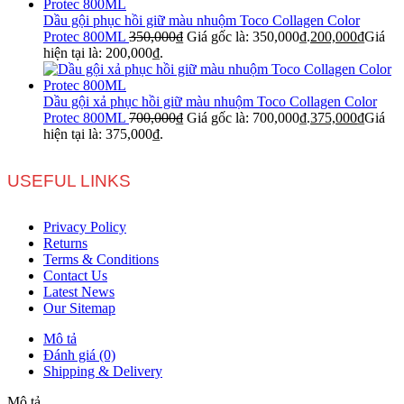
Dầu gội phục hồi giữ màu nhuộm Toco Collagen Color
Protec 800ML
350,000
₫
Giá gốc là: 350,000₫.
200,000
₫
Giá
hiện tại là: 200,000₫.
Dầu gội xả phục hồi giữ màu nhuộm Toco Collagen Color
Protec 800ML
700,000
₫
Giá gốc là: 700,000₫.
375,000
₫
Giá
hiện tại là: 375,000₫.
USEFUL LINKS
Privacy Policy
Returns
Terms & Conditions
Contact Us
Latest News
Our Sitemap
Mô tả
Đánh giá (0)
Shipping & Delivery
Mô tả