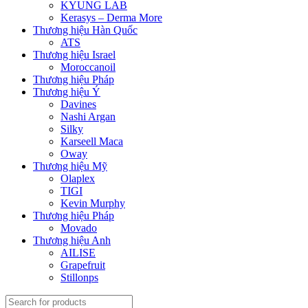
KYUNG LAB
Kerasys – Derma More
Thương hiệu Hàn Quốc
ATS
Thương hiệu Israel
Moroccanoil
Thương hiệu Pháp
Thương hiệu Ý
Davines
Nashi Argan
Silky
Karseell Maca
Oway
Thương hiệu Mỹ
Olaplex
TIGI
Kevin Murphy
Thương hiệu Pháp
Movado
Thương hiệu Anh
AILISE
Grapefruit
Stillonps