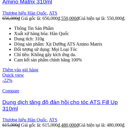
Amino Matrix 310ml
Thương hiệu Hàn Quốc
,
ATS
656,000
₫
Giá gốc là: 656,000₫.
550,000
₫
Giá hiện tại là: 550,000₫.
Thông Tin Sản Phẩm
Xuất xứ hàng hóa: Hàn Quốc
Dung tích: 310g
Dòng sản phẩm: Xịt Dưỡng ATS Amino Matrix
Đối tượng sử dụng: Mọi Loại Tóc
Chỉ tiêu: Không gây kích ứng da.
Cam kết sản phẩm chính hãng 100%
Thêm vào giỏ hàng
Quick view
-22%
Compare
Dung dịch tăng độ đàn hồi cho tóc ATS Fill Up
310ml
Thương hiệu Hàn Quốc
,
ATS
615,000
₫
Giá gốc là: 615,000₫.
480,000
₫
Giá hiện tại là: 480,000₫.