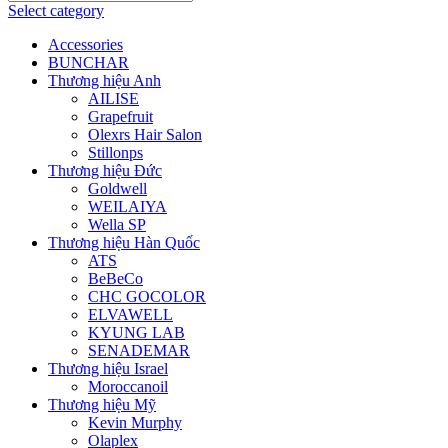
Select category
Accessories
BUNCHAR
Thương hiệu Anh
AILISE
Grapefruit
Olexrs Hair Salon
Stillonps
Thương hiệu Đức
Goldwell
WEILAIYA
Wella SP
Thương hiệu Hàn Quốc
ATS
BeBeCo
CHC GOCOLOR
ELVAWELL
KYUNG LAB
SENADEMAR
Thương hiệu Israel
Moroccanoil
Thương hiệu Mỹ
Kevin Murphy
Olaplex