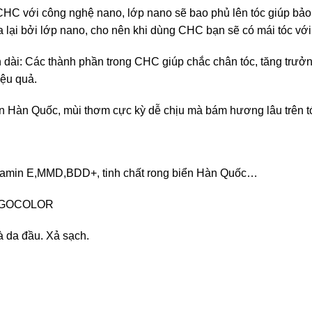
 với công nghệ nano, lớp nano sẽ bao phủ lên tóc giúp bảo vệ
 lại bởi lớp nano, cho nên khi dùng CHC bạn sẽ có mái tóc v
h dài: Các thành phần trong CHC giúp chắc chân tóc, tăng trưởn
iệu quả.
 Hàn Quốc, mùi thơm cực kỳ dễ chịu mà bám hương lâu trên t
Vitamin E,MMD,BDD+, tinh chất rong biển Hàn Quốc…
 GOCOLOR
à da đầu. Xả sạch.