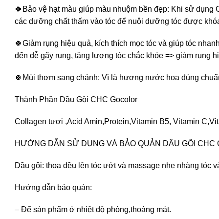
🍀Bảo vệ hạt màu giúp màu nhuộm bền đẹp: Khi sử dụng CHC
các dưỡng chất thấm vào tóc để nuôi dưỡng tóc được khóa
🍀Giảm rụng hiệu quả, kích thích mọc tóc và giúp tóc nhan
đến dễ gãy rụng, tăng lượng tóc chắc khỏe => giảm rụng h
🍀Mùi thơm sang chảnh: Vì là hương nước hoa đúng chuẩn
Thành Phần Dầu Gội CHC Gocolor
Collagen tươi ,Acid Amin,Protein,Vitamin B5, Vitamin C,
HƯỚNG DẪN SỬ DỤNG VÀ BẢO QUẢN DẦU GỘI CHC
Dầu gội: thoa đều lên tóc ướt và massage nhẹ nhàng tóc v
Hướng dẫn bảo quản:
– Để sản phẩm ở nhiệt độ phòng,thoáng mát.