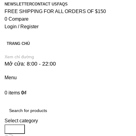
NEWSLETTER
CONTACT US
FAQS
FREE SHIPPING FOR ALL ORDERS OF $150
0
Compare
Login / Register
TRANG CHỦ
Xem chỉ đường
Mở cửa: 8:00 - 22:00
Menu
0
items
0
₫
Danh Mục Sản Phẩm
Select category
Search