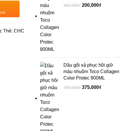
200,000
₫
350,000
₫
nơi
c
Thẻ:
CHC
Dầu gội xả phục hồi giữ
màu nhuộm Toco Collagen
Color Protec 800ML
375,000
₫
700,000
₫