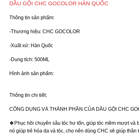
DẦU GỘI CHC GOCOLOR HÀN QUỐC
Thông tin sản phẩm:
-Thương hiệu: CHC GOCOLOR
-Xuất xứ: Hàn Quốc
-Dung tích: 500ML
Hình ảnh sản phẩm:
Thông tin chi tiết:
CÔNG DỤNG VÀ THÀNH PHẦN CỦA DẦU GỘI CHC G
🍀Phục hồi chuyên sâu tóc hư tổn, giúp tóc mềm mượt và b
nó giúp trẻ hóa da và tóc, cho nên dùng CHC sẽ giúp thâ