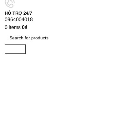
HỖ TRỢ 24/7
0964004018
0
items
0
₫
Search
-26%
Click to enlarge