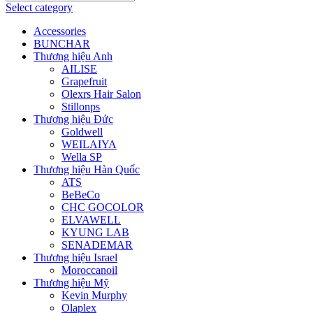
Select category
Accessories
BUNCHAR
Thương hiệu Anh
AILISE
Grapefruit
Olexrs Hair Salon
Stillonps
Thương hiệu Đức
Goldwell
WEILAIYA
Wella SP
Thương hiệu Hàn Quốc
ATS
BeBeCo
CHC GOCOLOR
ELVAWELL
KYUNG LAB
SENADEMAR
Thương hiệu Israel
Moroccanoil
Thương hiệu Mỹ
Kevin Murphy
Olaplex