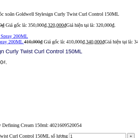
óc xoăn Goldwell Stylesign Curly Twist Curl Control 150ML
0
₫
Giá gốc là: 350,000₫.
320,000
₫
Giá hiện tại là: 320,000₫.
 Spray 200ML
410,000
₫
Giá gốc là: 410,000₫.
340,000
₫
Giá hiện tại là: 
n Curly Twist Curl Control 150ML
00₫.
ly Defining Cream 150ml: 4021609520054
Twist Curl Control 150ML số lượng