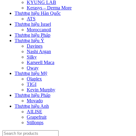
KYUNG LAB
Kerasys – Derma More
Thương hiệu Hàn Quốc
ATS
Thương hiệu Israel
Moroccanoil
Thương hiệu Pháp
Thương hiệu Ý
Davines
Nashi Argan
Silky
Karseell Maca
Oway
Thương hiệu Mỹ
Olaplex
TIGI
Kevin Murphy
Thương hiệu Pháp
Movado
Thương hiệu Anh
AILISE
Grapefruit
Stillonps