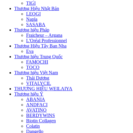
TIGI
Thương Hiệu Nhật Bản
LEOGI
Napla
SASABA
Thương hiệu Pháp
Fraicheur – Argana
L'Oréal Professionnel
Thương Hiệu Tây Ban Nha
Eva
Thương hiệu Trung Quốc
FAMOCHI
TOCO
Thương hiệu Việt Nam
Thái Dương
VITALYCIL
THƯƠNG HIỆU WEILAIYA
Thương hiệu Ý
ABANIA
ANDFACI
AVATINO
BERDYWINS
Biotin Collagen
Colatin
Dangello