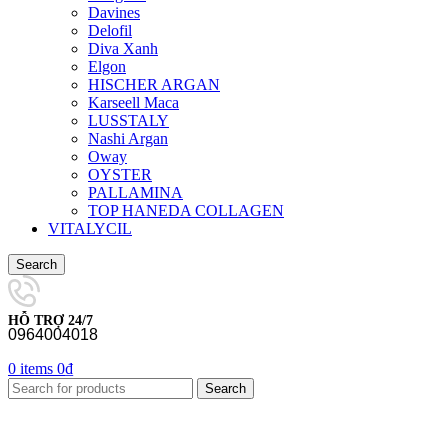
Davines
Delofil
Diva Xanh
Elgon
HISCHER ARGAN
Karseell Maca
LUSSTALY
Nashi Argan
Oway
OYSTER
PALLAMINA
TOP HANEDA COLLAGEN
VITALYCIL
Search
HỖ TRỢ 24/7
0964004018
0
items
0
₫
Search
-6%