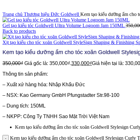
Click to enlarge
Trang chủ
Thương hiệu Đức
Goldwell
Kem tạo kiểu dưỡng ẩm cho t
Gel tạo kiểu tóc Goldwell Ultra Volume Logoom Jam 150ML
350,00
Back to products
Xịt tạo kiểu cho tóc xoăn Goldwell StyleSign Shaping & Finishing
Kem tạo kiểu dưỡng ẩm cho tóc xoăn Goldwell Stylesig
350,000
₫
Giá gốc là: 350,000₫.
330,000
₫
Giá hiện tại là: 330,0
Thông tin sản phẩm:
– Xuất xứ hàng hóa: Nhập Khẩu Đức
– NSX: Kao Germany GmbH Pfungstadter Str.98-100
– Dung tích: 150ML
– NKPP: Công Ty TNHH Sao Mặt Trời Việt Nam
Kem tạo kiểu dưỡng ẩm cho tóc xoăn Goldwell Stylesign Cur
Kem tạo kiểu dưỡng ẩm cho tóc xoăn Goldwell Stylesign Curly 