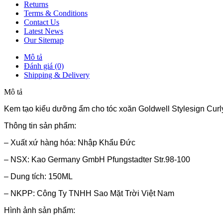
Returns
Terms & Conditions
Contact Us
Latest News
Our Sitemap
Mô tả
Đánh giá (0)
Shipping & Delivery
Mô tả
Kem tạo kiểu dưỡng ẩm cho tóc xoăn Goldwell Stylesign Curl
Thông tin sản phẩm:
– Xuất xứ hàng hóa: Nhập Khẩu Đức
– NSX: Kao Germany GmbH Pfungstadter Str.98-100
– Dung tích: 150ML
– NKPP: Công Ty TNHH Sao Mặt Trời Việt Nam
Hình ảnh sản phẩm: