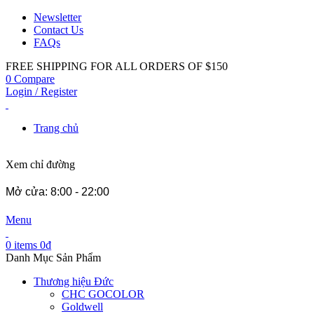
Newsletter
Contact Us
FAQs
FREE SHIPPING FOR ALL ORDERS OF $150
0
Compare
Login / Register
Trang chủ
Xem chỉ đường
Mở cửa: 8:00 - 22:00
Menu
0
items
0
₫
Danh Mục Sản Phẩm
Thương hiệu Đức
CHC GOCOLOR
Goldwell