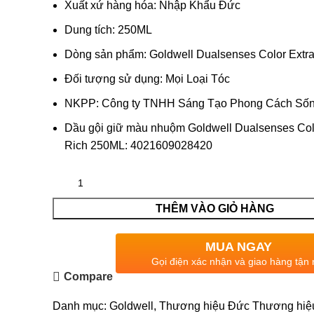
Xuất xứ hàng hóa: Nhập Khẩu Đức
Dung tích: 250ML
Dòng sản phẩm: Goldwell Dualsenses Color Extra
Đối tượng sử dụng: Mọi Loại Tóc
NKPP: Công ty TNHH Sáng Tạo Phong Cách Số
Dầu gội giữ màu nhuộm Goldwell Dualsenses Col
Rich 250ML: 4021609028420
THÊM VÀO GIỎ HÀNG
MUA NGAY
Gọi điện xác nhận và giao hàng tận 
Compare
Danh mục:
Goldwell
,
Thương hiệu Đức
Thương hiệ