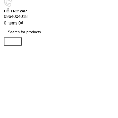
HỖ TRỢ 24/7
0964004018
0
items
0
₫
Search
-8%
Click to enlarge