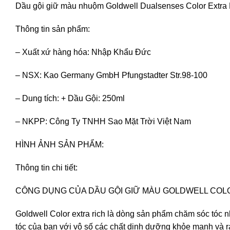
Dầu gội giữ màu nhuộm Goldwell Dualsenses Color Extra
Thông tin sản phẩm:
– Xuất xứ hàng hóa: Nhập Khẩu Đức
– NSX: Kao Germany GmbH Pfungstadter Str.98-100
– Dung tích: + Dầu Gội: 250ml
– NKPP: Công Ty TNHH Sao Mặt Trời Việt Nam
HÌNH ẢNH SẢN PHẨM:
Thông tin chi tiết:
CÔNG DỤNG CỦA DẦU GỘI GIỮ MÀU GOLDWELL COL
Goldwell Color extra rich là dòng sản phẩm chăm sóc tóc
tóc của bạn với vô số các chất dinh dưỡng khỏe mạnh và rạng