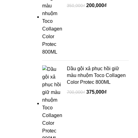
200,000
₫
350,000
₫
Dầu gội xả phục hồi giữ
màu nhuộm Toco Collagen
Color Protec 800ML
375,000
₫
700,000
₫