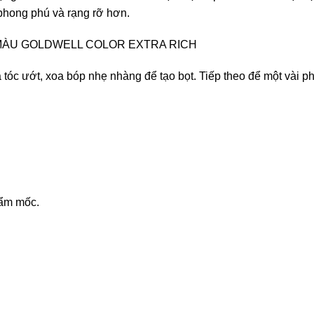
 phong phú và rạng rỡ hơn.
MÀU GOLDWELL COLOR EXTRA RICH
óc ướt, xoa bóp nhẹ nhàng để tạo bọt. Tiếp theo để một vài ph
 ẩm mốc.