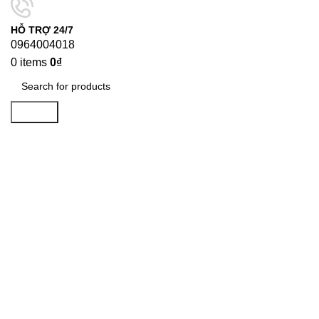
HỖ TRỢ 24/7
0964004018
0
items
0
₫
Search
-26%
Click to enlarge