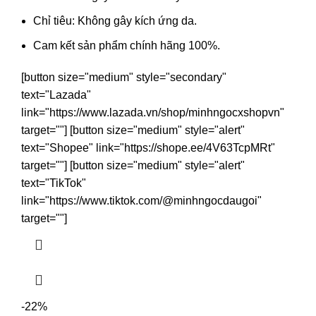
Chỉ tiêu: Không gây kích ứng da.
Cam kết sản phẩm chính hãng 100%.
[button size="medium" style="secondary"
text="Lazada"
link="https://www.lazada.vn/shop/minhngocxshopvn"
target=""] [button size="medium" style="alert"
text="Shopee" link="https://shope.ee/4V63TcpMRt"
target=""] [button size="medium" style="alert"
text="TikTok"
link="https://www.tiktok.com/@minhngocdaugoi"
target=""]
-22%