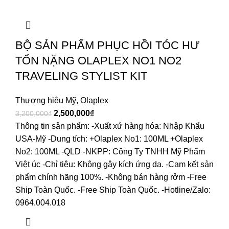
BỘ SẢN PHẨM PHỤC HỒI TÓC HƯ
TỔN NẶNG OLAPLEX NO1 NO2
TRAVELING STYLIST KIT
Thương hiệu Mỹ
,
Olaplex
2,500,000
₫
3,200,000
₫
Thông tin sản phẩm: -Xuất xứ hàng hóa: Nhập Khẩu
USA-Mỹ -Dung tích: +Olaplex No1: 100ML +Olaplex
No2: 100ML -QLD -NKPP: Công Ty TNHH Mỹ Phẩm
Việt úc -Chỉ tiêu: Không gây kích ứng da. -Cam kết sản
phẩm chính hãng 100%. -Không bán hàng rởm -Free
Ship Toàn Quốc. -Free Ship Toàn Quốc. -Hotline/Zalo:
0964.004.018