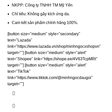
NKPP: Công ty TNHH TM Mỹ Yến
Chỉ tiêu: Không gây kích ứng da.
Cam kết sản phẩm chính hãng 100%.
[button size="medium" style="secondary"
text="Lazada"
link="https://www.lazada.vn/shop/minhngocxshopvn"
target=""] [button size="medium" style="alert"
text="Shopee" link="https://shope.ee/4V63TcpMRt"
target=""] [button size="medium" style="alert"
text="TikTok"
link="https://www.tiktok.com/@minhngocdaugoi"
target=""]