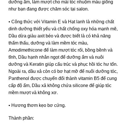
dưỡng ẩm, làm mượt cho mái tóc nhuộm màu giống
như bạn đang được chăm sóc tại salon.
• Công thức với Vitamin E và Hạt lanh là những chất
dinh dưỡng thiết yếu và chất chống oxy hóa mạnh mẽ,
Dầu dừa giàu axit béo và được biết là có khả năng
thẩm thấu, dưỡng và làm mềm tóc màu,
Amodimethicone để làm mượt tóc rối, bồng bềnh và
tĩnh, Dầu hạnh nhân ngọt để dưỡng ẩm và nuôi
dưỡng và Keratin giúp cấu trúc và phục hồi tóc hư tổn.
Ngoài ra, dầu xả còn có bơ hạt mỡ để nuôi dưỡng tóc,
Panthenol được chuyển đổi thành vitamin B5 để cung
cấp độ ẩm, Dầu xả không chứa silicone để giúp tóc
mềm mượt và không xơ.
• Hương thơm kẹo bơ cứng.
Thành phần: