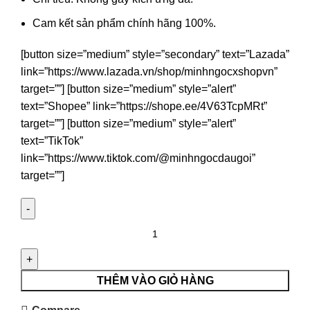
Cam kết sản phẩm chính hãng 100%.
[button size=”medium” style=”secondary” text=”Lazada”
link=”https://www.lazada.vn/shop/minhngocxshopvn”
target=””] [button size=”medium” style=”alert”
text=”Shopee” link=”https://shope.ee/4V63TcpMRt”
target=””] [button size=”medium” style=”alert”
text=”TikTok”
link=”https://www.tiktok.com/@minhngocdaugoi”
target=””]
THÊM VÀO GIỎ HÀNG