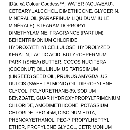
[Dầu xả Colour Goddess™]: WATER (AQUA/EAU),
CETEARYL ALCOHOL, DIMETHICONE, GLYCERIN,
MINERAL OIL (PARAFFINUM LIQUIDUM/HUILE
MINÉRALE), STEARAMIDOPROPYL
DIMETHYLAMINE, FRAGRANCE (PARFUM),
BEHENTRIMONIUM CHLORIDE,
HYDROXYETHYLCELLULOSE, HYDROLYZED
KERATIN, LACTIC ACID, BUTYROSPERMUM
PARKII (SHEA) BUTTER, COCOS NUCIFERA
(COCONUT) OIL, LINUM USITATISSIMUM
(LINSEED) SEED OIL, PRUNUS AMYGDALUS
DULCIS (SWEET ALMOND) OIL, DIPROPYLENE
GLYCOL, POLYURETHANE-39, SODIUM
BENZOATE, GUAR HYDROXYPROPYLTRIMONIUM
CHLORIDE, AMODIMETHICONE, POTASSIUM
CHLORIDE, PEG-45M, DISODIUM EDTA,
PHENOXYETHANOL, PEG-7 PROPYLHEPTYL
ETHER, PROPYLENE GLYCOL, CETRIMONIUM