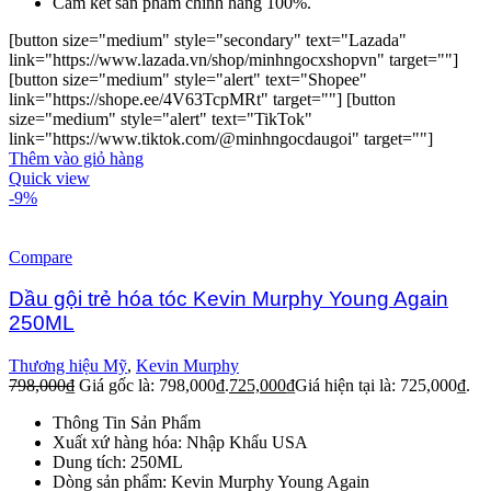
Cam kết sản phẩm chính hãng 100%.
[button size="medium" style="secondary" text="Lazada"
link="https://www.lazada.vn/shop/minhngocxshopvn" target=""]
[button size="medium" style="alert" text="Shopee"
link="https://shope.ee/4V63TcpMRt" target=""] [button
size="medium" style="alert" text="TikTok"
link="https://www.tiktok.com/@minhngocdaugoi" target=""]
Thêm vào giỏ hàng
Quick view
-9%
Compare
Dầu gội trẻ hóa tóc Kevin Murphy Young Again
250ML
Thương hiệu Mỹ
,
Kevin Murphy
798,000
₫
Giá gốc là: 798,000₫.
725,000
₫
Giá hiện tại là: 725,000₫.
Thông Tin Sản Phẩm
Xuất xứ hàng hóa: Nhập Khẩu USA
Dung tích: 250ML
Dòng sản phẩm: Kevin Murphy Young Again