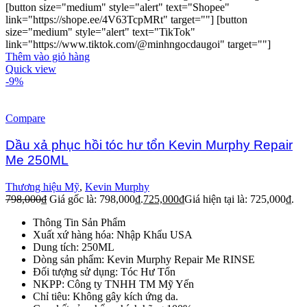
[button size="medium" style="alert" text="Shopee"
link="https://shope.ee/4V63TcpMRt" target=""] [button
size="medium" style="alert" text="TikTok"
link="https://www.tiktok.com/@minhngocdaugoi" target=""]
Thêm vào giỏ hàng
Quick view
-9%
Compare
Dầu xả phục hồi tóc hư tổn Kevin Murphy Repair
Me 250ML
Thương hiệu Mỹ
,
Kevin Murphy
798,000
₫
Giá gốc là: 798,000₫.
725,000
₫
Giá hiện tại là: 725,000₫.
Thông Tin Sản Phẩm
Xuất xứ hàng hóa: Nhập Khẩu USA
Dung tích: 250ML
Dòng sản phẩm: Kevin Murphy Repair Me RINSE
Đối tượng sử dụng: Tóc Hư Tổn
NKPP: Công ty TNHH TM Mỹ Yến
Chỉ tiêu: Không gây kích ứng da.