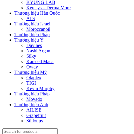
KYUNG LAB
Kerasys – Derma More
Thương hiệu Hàn Quốc
ATS
Thương hiệu Israel
Moroccanoil
Thương hiệu Pháp
Thương hiệu Ý
Davines
Nashi Argan
Silky
Karseell Maca
Oway
Thương hiệu Mỹ
Olaplex
TIGI
Kevin Murphy
Thương hiệu Pháp
Movado
Thương hiệu Anh
AILISE
Grapefruit
Stillonps