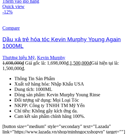
Thêm vào giỏ hàng
Quick view
-12%
Compare
Dầu xả trẻ hóa tóc Kevin Murphy Young Again
1000ML
Thương hiệu Mỹ
,
Kevin Murphy
1,698,000
₫
Giá gốc là: 1,698,000₫.
1,500,000
₫
Giá hiện tại là:
1,500,000₫.
Thông Tin Sản Phẩm
Xuất xứ hàng hóa: Nhập Khẩu USA
Dung tích: 1000ML
Dòng sản phẩm: Kevin Murphy Young Rinse
Đối tượng sử dụng: Mọi Loại Tóc
NKPP: Công ty TNHH TM Mỹ Yến
Chỉ tiêu: Không gây kích ứng da.
Cam kết sản phẩm chính hãng 100%.
[button size="medium" style="secondary" text="Lazada"
link="https://www.lazada.vn/shop/minhngocxshopvn" target=""]