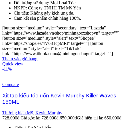
Đối tượng sử dụng: Mọi Loại Tóc
NKPP: Công ty TNHH TM Mỹ Yến
Chỉ tiêu: Không gây kích ứng da.
Cam kết sản phẩm chính hãng 100%.
[button size="medium" style="secondary" text="Lazada"
link="https://www.lazada.vn/shop/minhngocxshopvn" target=""]
[button size="medium" style="alert" text="Shopee"
link="https://shope.ee/4V63TcpMRt" target=""] [button
size="medium" style="alert" text="TikTok"
link="https://www.tiktok.com/@minhngocdaugoi" target=""]
Thêm vào giỏ hàng
Quick view
-11%
Compare
Xịt tạo kiểu tóc uốn Kevin Murphy Killer Waves
150ML
Thương hiệu Mỹ
,
Kevin Murphy
728,000
₫
Giá gốc là: 728,000₫.
650,000
₫
Giá hiện tại là: 650,000₫.
Thông Tin Sản Phẩm