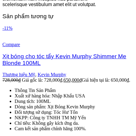
scelerisque vestibulum amet elit ut volutpat.
Sản phẩm tương tự
-11%
Compare
Xịt bóng cho tóc tẩy Kevin Murphy Shimmer Me
Blonde 100ML
Thương hiệu Mỹ
,
Kevin Murphy
728,000
₫
Giá gốc là: 728,000₫.
650,000
₫
Giá hiện tại là: 650,000₫.
Thông Tin Sản Phẩm
Xuất xứ hàng hóa: Nhập Khẩu USA
Dung tích: 100ML
Dòng sản phẩm: Xịt Bóng Kevin Murphy
Đối tượng sử dụng: Tóc Hư Tổn
NKPP: Công ty TNHH TM Mỹ Yến
Chỉ tiêu: Không gây kích ứng da.
Cam kết sản phẩm chính hãng 100%.