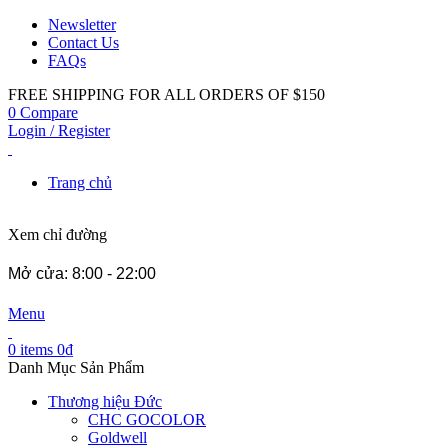
Newsletter
Contact Us
FAQs
FREE SHIPPING FOR ALL ORDERS OF $150
0
Compare
Login / Register
Trang chủ
Xem chỉ đường
Mở cửa: 8:00 - 22:00
Menu
0
items
0
₫
Danh Mục Sản Phẩm
Thương hiệu Đức
CHC GOCOLOR
Goldwell