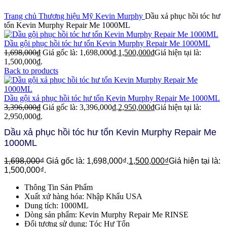
Trang chủ
Thương hiệu Mỹ
Kevin Murphy
Dầu xả phục hồi tóc hư
tổn Kevin Murphy Repair Me 1000ML
Dầu gội phục hồi tóc hư tổn Kevin Murphy Repair Me 1000ML
1,698,000
₫
Giá gốc là: 1,698,000₫.
1,500,000
₫
Giá hiện tại là:
1,500,000₫.
Back to products
Dầu gội xả phục hồi tóc hư tổn Kevin Murphy Repair Me 1000ML
3,396,000
₫
Giá gốc là: 3,396,000₫.
2,950,000
₫
Giá hiện tại là:
2,950,000₫.
Dầu xả phục hồi tóc hư tổn Kevin Murphy Repair Me
1000ML
1,698,000
₫
Giá gốc là: 1,698,000₫.
1,500,000
₫
Giá hiện tại là:
1,500,000₫.
Thông Tin Sản Phẩm
Xuất xứ hàng hóa: Nhập Khẩu USA
Dung tích: 1000ML
Dòng sản phẩm: Kevin Murphy Repair Me RINSE
Đối tượng sử dụng: Tóc Hư Tổn