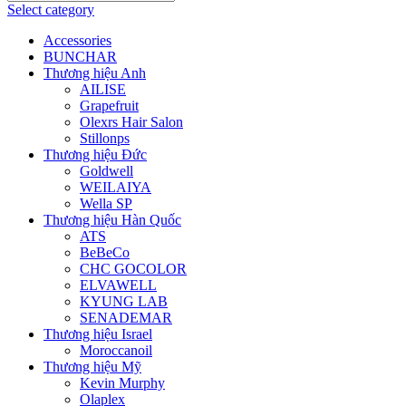
Select category
Accessories
BUNCHAR
Thương hiệu Anh
AILISE
Grapefruit
Olexrs Hair Salon
Stillonps
Thương hiệu Đức
Goldwell
WEILAIYA
Wella SP
Thương hiệu Hàn Quốc
ATS
BeBeCo
CHC GOCOLOR
ELVAWELL
KYUNG LAB
SENADEMAR
Thương hiệu Israel
Moroccanoil
Thương hiệu Mỹ
Kevin Murphy
Olaplex