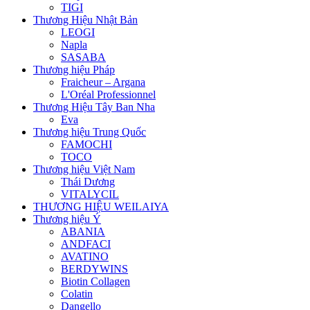
TIGI
Thương Hiệu Nhật Bản
LEOGI
Napla
SASABA
Thương hiệu Pháp
Fraicheur – Argana
L'Oréal Professionnel
Thương Hiệu Tây Ban Nha
Eva
Thương hiệu Trung Quốc
FAMOCHI
TOCO
Thương hiệu Việt Nam
Thái Dương
VITALYCIL
THƯƠNG HIỆU WEILAIYA
Thương hiệu Ý
ABANIA
ANDFACI
AVATINO
BERDYWINS
Biotin Collagen
Colatin
Dangello