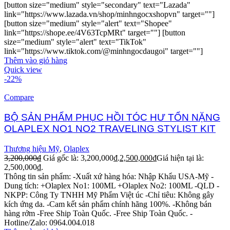
[button size="medium" style="secondary" text="Lazada"
link="https://www.lazada.vn/shop/minhngocxshopvn" target=""]
[button size="medium" style="alert" text="Shopee"
link="https://shope.ee/4V63TcpMRt" target=""] [button
size="medium" style="alert" text="TikTok"
link="https://www.tiktok.com/@minhngocdaugoi" target=""]
Thêm vào giỏ hàng
Quick view
-22%
Compare
BỘ SẢN PHẨM PHỤC HỒI TÓC HƯ TỔN NẶNG
OLAPLEX NO1 NO2 TRAVELING STYLIST KIT
Thương hiệu Mỹ
,
Olaplex
3,200,000
₫
Giá gốc là: 3,200,000₫.
2,500,000
₫
Giá hiện tại là:
2,500,000₫.
Thông tin sản phẩm: -Xuất xứ hàng hóa: Nhập Khẩu USA-Mỹ -
Dung tích: +Olaplex No1: 100ML +Olaplex No2: 100ML -QLD -
NKPP: Công Ty TNHH Mỹ Phẩm Việt úc -Chỉ tiêu: Không gây
kích ứng da. -Cam kết sản phẩm chính hãng 100%. -Không bán
hàng rởm -Free Ship Toàn Quốc. -Free Ship Toàn Quốc. -
Hotline/Zalo: 0964.004.018