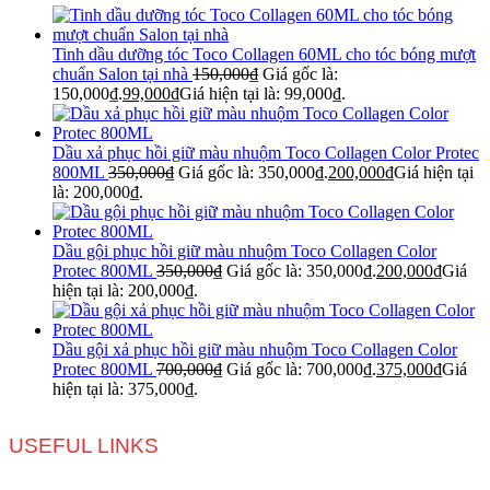
Tinh dầu dưỡng tóc Toco Collagen 60ML cho tóc bóng mượt
chuẩn Salon tại nhà
150,000
₫
Giá gốc là:
150,000₫.
99,000
₫
Giá hiện tại là: 99,000₫.
Dầu xả phục hồi giữ màu nhuộm Toco Collagen Color Protec
800ML
350,000
₫
Giá gốc là: 350,000₫.
200,000
₫
Giá hiện tại
là: 200,000₫.
Dầu gội phục hồi giữ màu nhuộm Toco Collagen Color
Protec 800ML
350,000
₫
Giá gốc là: 350,000₫.
200,000
₫
Giá
hiện tại là: 200,000₫.
Dầu gội xả phục hồi giữ màu nhuộm Toco Collagen Color
Protec 800ML
700,000
₫
Giá gốc là: 700,000₫.
375,000
₫
Giá
hiện tại là: 375,000₫.
USEFUL LINKS