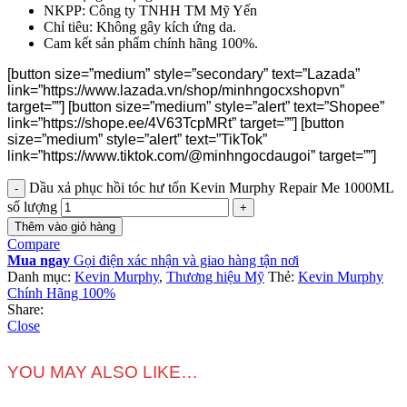
NKPP: Công ty TNHH TM Mỹ Yến
Chỉ tiêu: Không gây kích ứng da.
Cam kết sản phẩm chính hãng 100%.
[button size=”medium” style=”secondary” text=”Lazada”
link=”https://www.lazada.vn/shop/minhngocxshopvn”
target=””] [button size=”medium” style=”alert” text=”Shopee”
link=”https://shope.ee/4V63TcpMRt” target=””] [button
size=”medium” style=”alert” text=”TikTok”
link=”https://www.tiktok.com/@minhngocdaugoi” target=””]
Dầu xả phục hồi tóc hư tổn Kevin Murphy Repair Me 1000ML
số lượng
Thêm vào giỏ hàng
Compare
Mua ngay
Gọi điện xác nhận và giao hàng tận nơi
Danh mục:
Kevin Murphy
,
Thương hiệu Mỹ
Thẻ:
Kevin Murphy
Chính Hãng 100%
Share:
Close
YOU MAY ALSO LIKE…