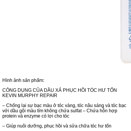
Hình ảnh sản phẩm:
CÔNG DỤNG CỦA DẦU XẢ PHỤC HỒI TÓC HƯ TỔN
KEVIN MURPHY REPAIR
– Chống lại sự bạc màu ở tóc vàng, tóc nâu sáng và tóc bạc
với dầu gội màu tím không chứa sulfat – Chứa hỗn hợp
protein và enzyme có lợi cho tóc
– Giúp nuôi dưỡng, phục hồi và sửa chữa tóc hư tổn