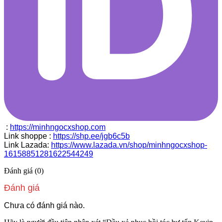
:
https://minhngocxshop.com
Link shoppe :
https://shp.ee/jgb6c5b
Link Lazada:
https://www.lazada.vn/shop/minhngocxshop-
16158851281622544249
Đánh giá (0)
Đánh giá
Chưa có đánh giá nào.