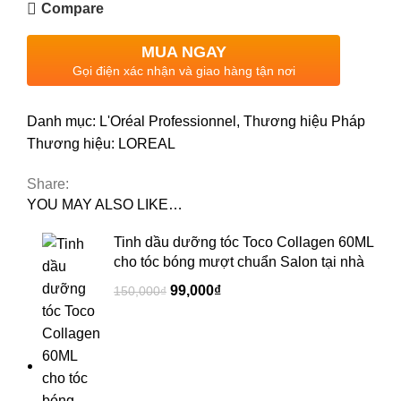
Compare
MUA NGAY
Gọi điện xác nhận và giao hàng tận nơi
Danh mục:
L'Oréal Professionnel
,
Thương hiệu Pháp
Thương hiệu:
LOREAL
Share:
YOU MAY ALSO LIKE…
Tinh dầu dưỡng tóc Toco Collagen 60ML
cho tóc bóng mượt chuẩn Salon tại nhà
99,000
₫
150,000
₫