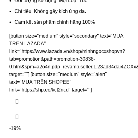
Đối tượng sử dụng: Mọi Loại Tóc
Chỉ tiêu: Không gây kích ứng da.
Cam kết sản phẩm chính hãng 100%
[button size="medium" style="secondary" text="MUA
TRÊN LAZADA"
link="https://www.lazada.vn/shop/minhngocxshopvn?
tab=promotion&path=promotion-30838-
0.htm&spm=a2o4n.pdp_revamp.seller.1.23ad34dai4ZCXx
target=""] [button size="medium" style="alert"
text="MUA TRÊN SHOPEE"
link="https://shp.ee/kct2ncd" target=""]
-19%