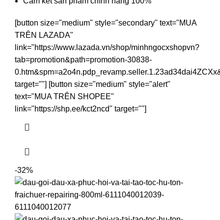
Cam kết sản phẩm chính hãng 100%
[button size="medium" style="secondary" text="MUA
TRÊN LAZADA"
link="https://www.lazada.vn/shop/minhngocxshopvn?
tab=promotion&path=promotion-30838-
0.htm&spm=a2o4n.pdp_revamp.seller.1.23ad34dai4ZCXx
target=""] [button size="medium" style="alert"
text="MUA TRÊN SHOPEE"
link="https://shp.ee/kct2ncd" target=""]
-32%