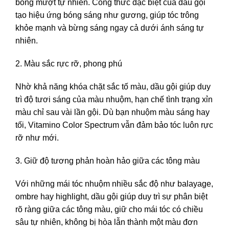
bóng mượt tự nhiên. Công thức đặc biệt của dầu gội
tạo hiệu ứng bóng sáng như gương, giúp tóc trông
khỏe mạnh và bừng sáng ngay cả dưới ánh sáng tự
nhiên.
2. Màu sắc rực rỡ, phong phú
Nhờ khả năng khóa chặt sắc tố màu, dầu gội giúp duy
trì độ tươi sáng của màu nhuộm, hạn chế tình trạng xỉn
màu chỉ sau vài lần gội. Dù bạn nhuộm màu sáng hay
tối, Vitamino Color Spectrum vẫn đảm bảo tóc luôn rực
rỡ như mới.
3. Giữ độ tương phản hoàn hảo giữa các tông màu
Với những mái tóc nhuộm nhiều sắc độ như balayage,
ombre hay highlight, dầu gội giúp duy trì sự phân biệt
rõ ràng giữa các tông màu, giữ cho mái tóc có chiều
sâu tự nhiên, không bị hòa lẫn thành một màu đơn