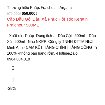
Thương hiệu Pháp
,
Fraicheur - Argana
650,000
₫
970,000
₫
Cặp Dầu Gội Dầu Xả Phục Hồi Tóc Keratin
Fraicheur 500ML
- Xuất xứ : Pháp -Dung tích : + Dầu Gội : ̀500ml + Dầu
Xả : 500ml - Nhà NKPP: Công ty TNHH ĐTTM Nhật
Minh Anh - CAM KẾT HÀNG CHÍNH HÃNG CÔNG TY
100% -Không bán hàng rởm. -Hotline/Zalo:
0964.004.018
-28%