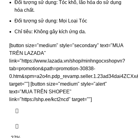
Đối tượng sử dụng: Tóc khô, lão hóa do sử dụng
hóa chất.
Đối tượng sử dụng: Mọi Loại Tóc
Chỉ tiêu: Không gây kích ứng da.
[button size="medium" style="secondary" text="MUA
TRÊN LAZADA"
link="https://www.lazada.vn/shop/minhngocxshopvn?
tab=promotion&path=promotion-30838-
0.htm&spm=a2o4n.pdp_revamp.seller.1.23ad34dai4ZCXx
target=""] [button size="medium" style="alert"
text="MUA TRÊN SHOPEE"
link="https://shp.ee/kct2ncd" target=""]
-27%