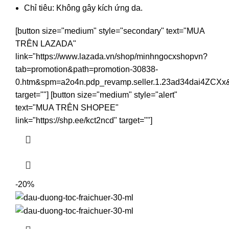
Chỉ tiêu: Không gây kích ứng da.
[button size="medium" style="secondary" text="MUA
TRÊN LAZADA"
link="https://www.lazada.vn/shop/minhngocxshopvn?
tab=promotion&path=promotion-30838-
0.htm&spm=a2o4n.pdp_revamp.seller.1.23ad34dai4ZCXx
target=""] [button size="medium" style="alert"
text="MUA TRÊN SHOPEE"
link="https://shp.ee/kct2ncd" target=""]
-20%