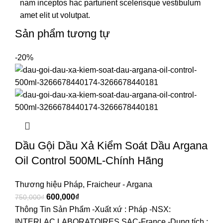
nam inceptos hac parturient scelerisque vestibulum
amet elit ut volutpat.
Sản phẩm tương tự
-20%
Dầu Gội Dầu Xả Kiểm Soát Dầu Argana
Oil Control 500ML-Chính Hãng
Thương hiệu Pháp
,
Fraicheur - Argana
600,000
₫
750,000
₫
Thông Tin Sản Phẩm -Xuất xứ : Pháp -NSX:
INTERLAC LABORATOIRES SAC-France -Dung tích :