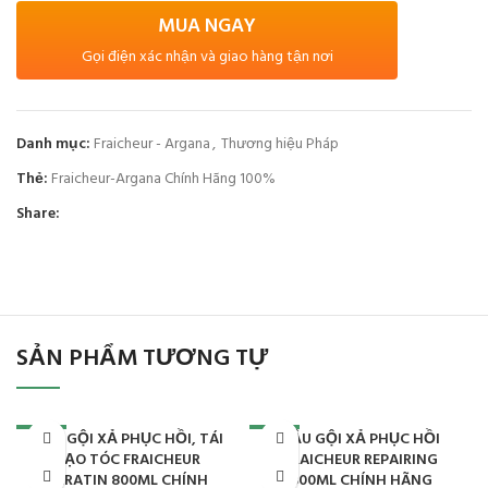
MUA NGAY
Gọi điện xác nhận và giao hàng tận nơi
Danh mục:
Fraicheur - Argana
,
Thương hiệu Pháp
Thẻ:
Fraicheur-Argana Chính Hãng 100%
Share:
SẢN PHẨM TƯƠNG TỰ
DẦU GỘI XẢ PHỤC HỒI, TÁI
DẦU GỘI XẢ PHỤC HỒI
-27%
-28%
TẠO TÓC FRAICHEUR
FRAICHEUR REPAIRING
KERATIN 800ML CHÍNH
800ML CHÍNH HÃNG