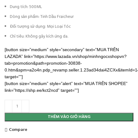
Dung tích: 500ML
Dòng sản phẩm: Tinh Dầu Fraicheur
Đối tượng sử dụng: Mọi Loại Tóc
Chỉ tiêu: Không gây kích ứng da.
[button size=”medium” style=”secondary” text=”MUA TRÊN
LAZADA” link=”https://www.lazada.vn/shop/minhngocxshopvn?
tab=promotion&path=promotion-30838-
0.htm&spm=a2o4n.pdp_revamp.seller.1.23ad34dai4ZCXx&itemId=
target=””]
[button size=”medium” style=”alert” text=”MUA TRÊN SHOPEE”
link=”https://shp.ee/kct2ncd” target=””]
THÊM VÀO GIỎ HÀNG
Compare