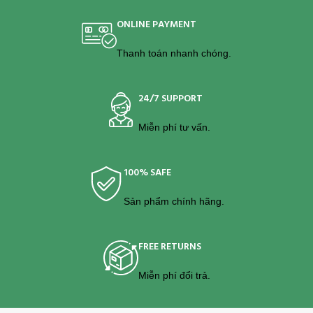
tab=promotion&path=promotion-
30838-
30838-
0.htm&spm=a2o4n.pdp_revamp.seller.
ONLINE PAYMENT
0.htm&spm=a2o4n.pdp_revamp.seller.1.23ad34dai4ZCXx&itemId=1478838561&c
target=""] [button size="medium"
target=""] [button size="medium"
style="alert" text="MUA TRÊN
Thanh toán nhanh chóng.
style="alert" text="MUA TRÊN
SHOPEE"
SHOPEE"
link="https://shp.ee/kct2ncd"
link="https://shp.ee/kct2ncd"
target=""]
24/7 SUPPORT
target=""]
Miễn phí tư vấn.
100% SAFE
Sản phẩm chính hãng.
FREE RETURNS
Miễn phí đổi trả.