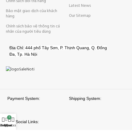
Chính sách đổi trả hàng
Latest News
Bảo mật giao dịch của khách
Our Sitemap
hàng
Chính sách bảo vệ thông tin cá
nhân của người tiêu dùng
Địa Chỉ:
444 phố Tây Sơn, P. Thịnh Quang, Q. Đống
Đa, Tp. Hà Nội
Payment System:
Shipping System:
0
Our Social Links:
Shop
Sidebar
My account
Cart