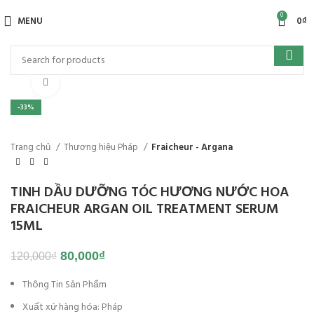
0
MENU
0
₫
Click to enlarge
-33%
Trang chủ
Thương hiệu Pháp
Fraicheur - Argana
TINH DẦU DƯỠNG TÓC HƯƠNG NƯỚC HOA
FRAICHEUR ARGAN OIL TREATMENT SERUM
15ML
80,000
₫
120,000
₫
Thông Tin Sản Phẩm
Xuất xứ hàng hóa: Pháp