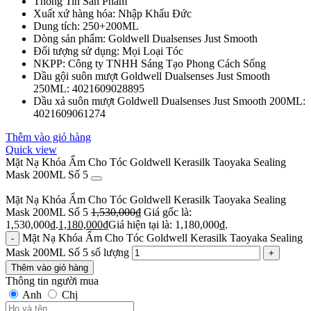
Thông Tin Sản Phẩm
Xuất xứ hàng hóa: Nhập Khẩu Đức
Dung tích: 250+200ML
Dòng sản phẩm: Goldwell Dualsenses Just Smooth
Đối tượng sử dụng: Mọi Loại Tóc
NKPP: Công ty TNHH Sáng Tạo Phong Cách Sống
Dầu gội suôn mượt Goldwell Dualsenses Just Smooth
250ML: 4021609028895
Dầu xả suôn mượt Goldwell Dualsenses Just Smooth 200ML:
4021609061274
Thêm vào giỏ hàng
Quick view
Mặt Nạ Khóa Ẩm Cho Tóc Goldwell Kerasilk Taoyaka Sealing
Mask 200ML Số 5
Mặt Nạ Khóa Ẩm Cho Tóc Goldwell Kerasilk Taoyaka Sealing
Mask 200ML Số 5
1,530,000
₫
Giá gốc là:
1,530,000₫.
1,180,000
₫
Giá hiện tại là: 1,180,000₫.
Mặt Nạ Khóa Ẩm Cho Tóc Goldwell Kerasilk Taoyaka Sealing
Mask 200ML Số 5 số lượng
Thêm vào giỏ hàng
Thông tin người mua
Anh
Chị