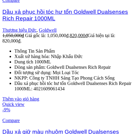
Compare
Dầu xả phục hồi tóc hư tổn Goldwell Dualsenses
Rich Repair 1000ML
Thương hiệu Đức
,
Goldwell
1,050,000
₫
Giá gốc là: 1,050,000₫.
820,000
₫
Giá hiện tại là:
820,000₫.
Thông Tin Sản Phẩm
Xuất xứ hàng hóa: Nhập Khẩu Đức
Dung tích 1000ML
Dòng sản phẩm: Goldwell Dualsenses Rich Repair
Đối tượng sử dụng: Mọi Loại Tóc
NKPP: Công ty TNHH Sáng Tạo Phong Cách Sống
Dầu xả phục hồi tóc hư tổn Goldwell Dualsenses Rich Repair
1000ML: 4021609061434
Thêm vào giỏ hàng
Quick view
-9%
Compare
Dầu xả giữ màu nhuộm Goldwell Dualsenses