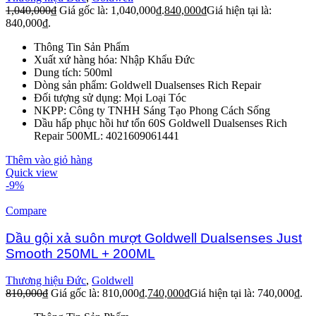
1,040,000
₫
Giá gốc là: 1,040,000₫.
840,000
₫
Giá hiện tại là:
840,000₫.
Thông Tin Sản Phẩm
Xuất xứ hàng hóa: Nhập Khẩu Đức
Dung tích: 500ml
Dòng sản phẩm: Goldwell Dualsenses Rich Repair
Đối tượng sử dụng: Mọi Loại Tóc
NKPP: Công ty TNHH Sáng Tạo Phong Cách Sống
Dầu hấp phục hồi hư tổn 60S Goldwell Dualsenses Rich
Repair 500ML: 4021609061441
Thêm vào giỏ hàng
Quick view
-9%
Compare
Dầu gội xả suôn mượt Goldwell Dualsenses Just
Smooth 250ML + 200ML
Thương hiệu Đức
,
Goldwell
810,000
₫
Giá gốc là: 810,000₫.
740,000
₫
Giá hiện tại là: 740,000₫.