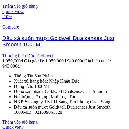
Thêm vào giỏ hàng
Quick view
-10%
Compare
Dầu xả suôn mượt Goldwell Dualsenses Just
Smooth 1000ML
Thương hiệu Đức
,
Goldwell
1,050,000
₫
Giá gốc là: 1,050,000₫.
940,000
₫
Giá hiện tại là:
940,000₫.
Thông Tin Sản Phẩm
Xuất xứ hàng hóa: Nhập Khẩu Đức
Dung tích: 1000ML
Dòng sản phẩm: Goldwell Dualsenses Just Smooth
Đối tượng sử dụng: Mọi Loại Tóc
NKPP: Công ty TNHH Sáng Tạo Phong Cách Sống
Dầu xả suôn mượt Goldwell Dualsenses Just Smooth
1000ML: 4021609061328
Thêm vào giỏ hàng
Quick view