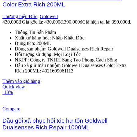
Color Extra Rich 200ML
Thương hiệu Đức
,
Goldwell
430,000
₫
Giá gốc là: 430,000₫.
390,000
₫
Giá hiện tại là: 390,000₫.
Thông Tin Sản Phẩm
Xuất xứ hàng hóa: Nhập Khẩu Đức
Dung tích: 200ML
Dòng sản phẩm: Goldwell Dualsenses Rich Repair
Đối tượng sử dụng: Mọi Loại Tóc
NKPP: Công ty TNHH Sáng Tạo Phong Cách Sống
Dầu xả giữ màu nhuộm Goldwell Dualsenses Color Extra
Rich 200ML: 4021609061113
Thêm vào giỏ hàng
Quick view
-13%
Compare
Dầu gội xả phục hồi tóc hư tổn Goldwell
Dualsenses Rich Repair 1000ML