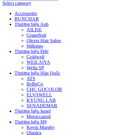
Select category
Accessories
BUNCHAR
Thương hiệu Anh
AILISE
Grapefruit
Olexrs Hair Salon
Stillonps
Thương hiệu Đức
Goldwell
WEILAIYA
Wella SP
Thương hiệu Hàn Quốc
ATS
BeBeCo
CHC GOCOLOR
ELVAWELL
KYUNG LAB
SENADEMAR
Thương hiệu Israel
Moroccanoil
Thương hiệu Mỹ
Kevin Murphy
Olaplex