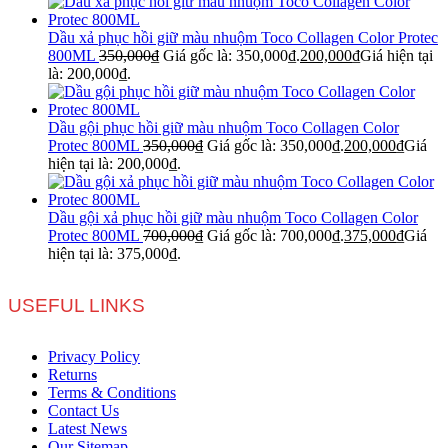
Dầu xả phục hồi giữ màu nhuộm Toco Collagen Color Protec
800ML
350,000
₫
Giá gốc là: 350,000₫.
200,000
₫
Giá hiện tại
là: 200,000₫.
Dầu gội phục hồi giữ màu nhuộm Toco Collagen Color
Protec 800ML
350,000
₫
Giá gốc là: 350,000₫.
200,000
₫
Giá
hiện tại là: 200,000₫.
Dầu gội xả phục hồi giữ màu nhuộm Toco Collagen Color
Protec 800ML
700,000
₫
Giá gốc là: 700,000₫.
375,000
₫
Giá
hiện tại là: 375,000₫.
USEFUL LINKS
Privacy Policy
Returns
Terms & Conditions
Contact Us
Latest News
Our Sitemap