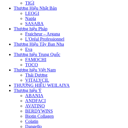
TIGI
Thương Hiệu Nhật Bản
LEOGI
Napla
SASABA
Thương hiệu Pháp
Fraicheur – Argana
L'Oréal Professionnel
Thương Hiệu Tây Ban Nha
Eva
Thương hiệu Trung Quốc
FAMOCHI
TOCO
Thương hiệu Việt Nam
Thái Dương
VITALYCIL
THƯƠNG HIỆU WEILAIYA
Thương hiệu Ý
ABANIA
ANDFACI
AVATINO
BERDYWINS
Biotin Collagen
Colatin
Dangello