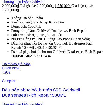
Thương hiệu Đức
,
Goldwell
2,020,000
₫
Giá gốc là: 2,020,000₫.
1,750,000
₫
Giá hiện tại là:
1,750,000₫.
Thông Tin Sản Phẩm
Xuất xứ hàng hóa: Nhập Khẩu Đức
Dung tích: 1000ML
Dòng sản phẩm: Goldwell Dualsenses Rich Repair
Đối tượng sử dụng: Mọi Loại Tóc
NKPP: Công ty TNHH Sáng Tạo Phong Cách Sống
Dầu gội phục hồi tóc hư tổn Goldwell Dualsenses Rich
Repair 1000ML: 4021609028505
Dầu xả phục hồi tóc hư tổn Goldwell Dualsenses Rich Repair
1000ML: 4021609061434
Thêm vào giỏ hàng
Quick view
-19%
Compare
Dầu hấp phục hồi hư tổn 60S Goldwell
Dualsenses Rich Repair 500ML
Thương hiệu Đức
,
Goldwell