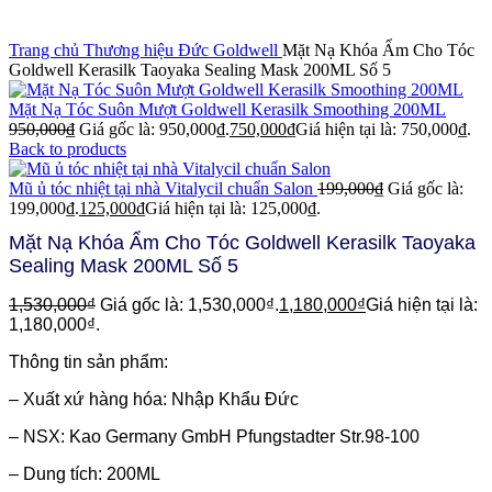
Click to enlarge
Trang chủ
Thương hiệu Đức
Goldwell
Mặt Nạ Khóa Ẩm Cho Tóc
Goldwell Kerasilk Taoyaka Sealing Mask 200ML Số 5
Mặt Nạ Tóc Suôn Mượt Goldwell Kerasilk Smoothing 200ML
950,000
₫
Giá gốc là: 950,000₫.
750,000
₫
Giá hiện tại là: 750,000₫.
Back to products
Mũ ủ tóc nhiệt tại nhà Vitalycil chuẩn Salon
199,000
₫
Giá gốc là:
199,000₫.
125,000
₫
Giá hiện tại là: 125,000₫.
Mặt Nạ Khóa Ẩm Cho Tóc Goldwell Kerasilk Taoyaka
Sealing Mask 200ML Số 5
1,530,000
₫
Giá gốc là: 1,530,000₫.
1,180,000
₫
Giá hiện tại là:
1,180,000₫.
Thông tin sản phẩm:
– Xuất xứ hàng hóa: Nhập Khẩu Đức
– NSX: Kao Germany GmbH Pfungstadter Str.98-100
– Dung tích: 200ML