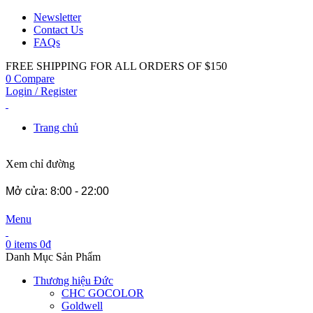
Newsletter
Contact Us
FAQs
FREE SHIPPING FOR ALL ORDERS OF $150
0
Compare
Login / Register
Trang chủ
Xem chỉ đường
Mở cửa: 8:00 - 22:00
Menu
0
items
0
₫
Danh Mục Sản Phẩm
Thương hiệu Đức
CHC GOCOLOR
Goldwell