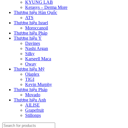
KYUNG LAB
Kerasys – Derma More
Thương hiệu Hàn Quốc
ATS
Thương hiệu Israel
Moroccanoil
Thương hiệu Pháp
Thương hiệu Ý
Davines
Nashi Argan
Silky
Karseell Maca
Oway
Thương hiệu Mỹ
Olaplex
TIGI
Kevin Murphy
Thương hiệu Pháp
Movado
Thương hiệu Anh
AILISE
Grapefruit
Stillonps