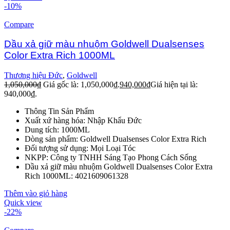
-10%
Compare
Dầu xả giữ màu nhuộm Goldwell Dualsenses
Color Extra Rich 1000ML
Thương hiệu Đức
,
Goldwell
1,050,000
₫
Giá gốc là: 1,050,000₫.
940,000
₫
Giá hiện tại là:
940,000₫.
Thông Tin Sản Phẩm
Xuất xứ hàng hóa: Nhập Khẩu Đức
Dung tích: 1000ML
Dòng sản phẩm: Goldwell Dualsenses Color Extra Rich
Đối tượng sử dụng: Mọi Loại Tóc
NKPP: Công ty TNHH Sáng Tạo Phong Cách Sống
Dầu xả giữ màu nhuộm Goldwell Dualsenses Color Extra
Rich 1000ML: 4021609061328
Thêm vào giỏ hàng
Quick view
-22%