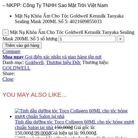
– NKPP: Công Ty TNHH Sao Mặt Trời Việt Nam
Mặt Nạ Khóa Ẩm Cho Tóc Goldwell Kerasilk Taoyaka
Sealing Mask 200ML Số 5: 4021609855033
Mặt Nạ Khóa Ẩm Cho Tóc Goldwell Kerasilk Taoyaka Sealing
Mask 200ML Số 5 số lượng
Thêm vào giỏ hàng
Compare
Mua ngay
Gọi điện xác nhận và giao hàng tận nơi
Danh mục:
Goldwell
,
Thương hiệu Đức
Thương hiệu:
GOLDWELL
Share:
Close
YOU MAY ALSO LIKE…
Tinh dầu dưỡng tóc Toco Collagen 60ML cho tóc bóng mượt
chuẩn Salon tại nhà
150,000
₫
Giá gốc là:
150,000₫.
99,000
₫
Giá hiện tại là: 99,000₫.