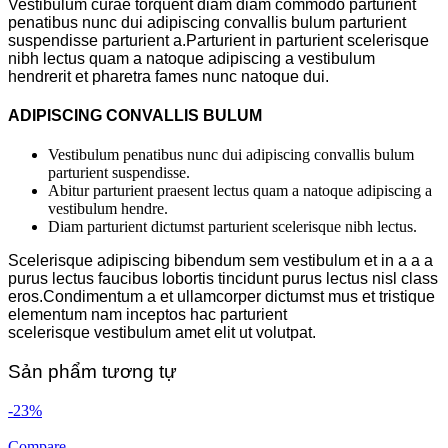
Vestibulum curae torquent diam diam commodo parturient
penatibus nunc dui adipiscing convallis bulum parturient
suspendisse parturient a.Parturient in parturient scelerisque
nibh lectus quam a natoque adipiscing a vestibulum
hendrerit et pharetra fames nunc natoque dui.
ADIPISCING CONVALLIS BULUM
Vestibulum penatibus nunc dui adipiscing convallis bulum
parturient suspendisse.
Abitur parturient praesent lectus quam a natoque adipiscing a
vestibulum hendre.
Diam parturient dictumst parturient scelerisque nibh lectus.
Scelerisque adipiscing bibendum sem vestibulum et in a a a
purus lectus faucibus lobortis tincidunt purus lectus nisl class
eros.Condimentum a et ullamcorper dictumst mus et tristique
elementum nam inceptos hac parturient
scelerisque vestibulum amet elit ut volutpat.
Sản phẩm tương tự
-23%
Compare