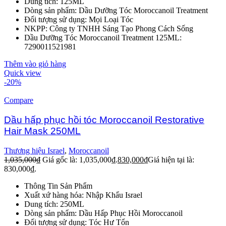
Dung tích: 125ML
Dòng sản phẩm: Dầu Dưỡng Tóc Moroccanoil Treatment
Đối tượng sử dụng: Mọi Loại Tóc
NKPP: Công ty TNHH Sáng Tạo Phong Cách Sống
Dầu Dưỡng Tóc Moroccanoil Treatment 125ML:
7290011521981
Thêm vào giỏ hàng
Quick view
-20%
Compare
Dầu hấp phục hồi tóc Moroccanoil Restorative
Hair Mask 250ML
Thương hiệu Israel
,
Moroccanoil
1,035,000
₫
Giá gốc là: 1,035,000₫.
830,000
₫
Giá hiện tại là:
830,000₫.
Thông Tin Sản Phẩm
Xuất xứ hàng hóa: Nhập Khẩu Israel
Dung tích: 250ML
Dòng sản phẩm: Dầu Hấp Phục Hồi Moroccanoil
Đối tượng sử dụng: Tóc Hư Tổn