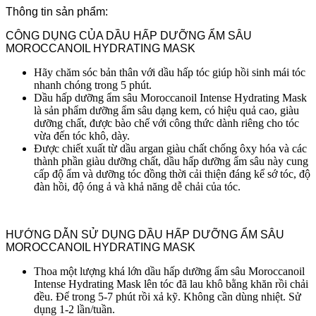
Thông tin sản phẩm:
CÔNG DỤNG CỦA DẦU HẤP DƯỠNG ẨM SÂU
MOROCCANOIL HYDRATING MASK
Hãy chăm sóc bản thân với dầu hấp tóc giúp hồi sinh mái tóc
nhanh chóng trong 5 phút.
Dầu hấp dưỡng ẩm sâu Moroccanoil Intense Hydrating Mask
là sản phẩm dưỡng ẩm sâu dạng kem, có hiệu quả cao, giàu
dưỡng chất, được bào chế với công thức dành riêng cho tóc
vừa đến tóc khô, dày.
Được chiết xuất từ dầu argan giàu chất chống ôxy hóa và các
thành phần giàu dưỡng chất, dầu hấp dưỡng ẩm sâu này cung
cấp độ ẩm và dưỡng tóc đồng thời cải thiện đáng kể sớ tóc, độ
đàn hồi, độ óng ả và khả năng dễ chải của tóc.
HƯỚNG DẪN SỬ DỤNG DẦU HẤP DƯỠNG ẨM SÂU
MOROCCANOIL HYDRATING MASK
Thoa một lượng khá lớn dầu hấp dưỡng ẩm sâu Moroccanoil
Intense Hydrating Mask lên tóc đã lau khô bằng khăn rồi chải
đều. Để trong 5-7 phút rồi xả kỹ. Không cần dùng nhiệt. Sử
dụng 1-2 lần/tuần.