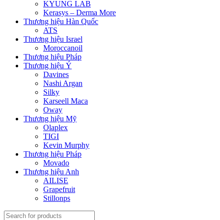
KYUNG LAB
Kerasys – Derma More
Thương hiệu Hàn Quốc
ATS
Thương hiệu Israel
Moroccanoil
Thương hiệu Pháp
Thương hiệu Ý
Davines
Nashi Argan
Silky
Karseell Maca
Oway
Thương hiệu Mỹ
Olaplex
TIGI
Kevin Murphy
Thương hiệu Pháp
Movado
Thương hiệu Anh
AILISE
Grapefruit
Stillonps