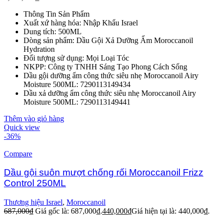
Thông Tin Sản Phẩm
Xuất xứ hàng hóa: Nhập Khẩu Israel
Dung tích: 500ML
Dòng sản phẩm: Dầu Gội Xả Dưỡng Ẩm Moroccanoil
Hydration
Đối tượng sử dụng: Mọi Loại Tóc
NKPP: Công ty TNHH Sáng Tạo Phong Cách Sống
Dầu gội dưỡng ẩm công thức siêu nhẹ Moroccanoil Airy
Moisture 500ML: 7290113149434
Dầu xả dưỡng ẩm công thức siêu nhẹ Moroccanoil Airy
Moisture 500ML: 7290113149441
Thêm vào giỏ hàng
Quick view
-36%
Compare
Dầu gội suôn mượt chống rối Moroccanoil Frizz
Control 250ML
Thương hiệu Israel
,
Moroccanoil
687,000
₫
Giá gốc là: 687,000₫.
440,000
₫
Giá hiện tại là: 440,000₫.