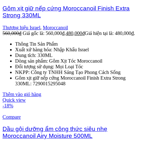
Gôm xịt giữ nếp cứng Moroccanoil Finish Extra
Strong 330ML
Thương hiệu Israel
,
Moroccanoil
560,000
₫
Giá gốc là: 560,000₫.
480,000
₫
Giá hiện tại là: 480,000₫.
Thông Tin Sản Phẩm
Xuất xứ hàng hóa: Nhập Khẩu Israel
Dung tích: 330ML
Dòng sản phẩm: Gôm Xịt Tóc Moroccanoil
Đối tượng sử dụng: Mọi Loại Tóc
NKPP: Công ty TNHH Sáng Tạo Phong Cách Sống
Gôm xịt giữ nếp cứng Moroccanoil Finish Extra Strong
330ML: 7290015295048
Thêm vào giỏ hàng
Quick view
-18%
Compare
Dầu gội dưỡng ẩm công thức siêu nhẹ
Moroccanoil Airy Moisture 500ML