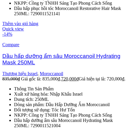
NKPP: Công ty TNHH Sáng Tạo Phong Cách Sống
Dầu hấp phục hồi tóc Moroccanoil Restorative Hair Mask
250ML: 7290011521141
Thêm vào giỏ hàng
Quick view
-14%
Compare
Dầu hấp dưỡng ẩm sâu Moroccanoil Hydrating
Mask 250ML
Thương hiệu Israel
,
Moroccanoil
835,000
₫
Giá gốc là: 835,000₫.
720,000
₫
Giá hiện tại là: 720,000₫.
Thông Tin Sản Phẩm
Xuất xứ hàng hóa: Nhập Khẩu Israel
Dung tích: 250ML
Dòng sản phẩm: Dầu Hấp Dưỡng Ẩm Moroccanoil
Đối tượng sử dụng: Tóc Hư Tổn
NKPP: Công ty TNHH Sáng Tạo Phong Cách Sống
Dầu hấp dưỡng ẩm sâu Moroccanoil Hydrating Mask
250ML: 7290011521004