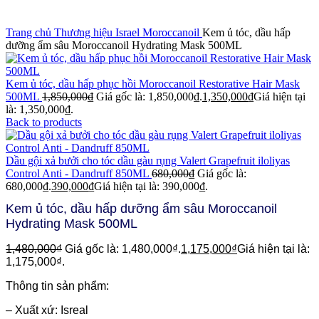
Click to enlarge
Trang chủ
Thương hiệu Israel
Moroccanoil
Kem ủ tóc, dầu hấp
dưỡng ẩm sâu Moroccanoil Hydrating Mask 500ML
Kem ủ tóc, dầu hấp phục hồi Moroccanoil Restorative Hair Mask
500ML
1,850,000
₫
Giá gốc là: 1,850,000₫.
1,350,000
₫
Giá hiện tại
là: 1,350,000₫.
Back to products
Dầu gội xả bưởi cho tóc dầu gàu rụng Valert Grapefruit iloliyas
Control Anti - Dandruff 850ML
680,000
₫
Giá gốc là:
680,000₫.
390,000
₫
Giá hiện tại là: 390,000₫.
Kem ủ tóc, dầu hấp dưỡng ẩm sâu Moroccanoil
Hydrating Mask 500ML
1,480,000
₫
Giá gốc là: 1,480,000₫.
1,175,000
₫
Giá hiện tại là:
1,175,000₫.
Thông tin sản phẩm:
– Xuất xứ: Isreal