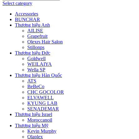
Select category
Accessories
BUNCHAR
Thương hiệu Anh
AILISE
Grapefruit
Olexrs Hair Salon
Stillonps
Thương hiệu Đức
Goldwell
WEILAIYA
Wella SP
Thương hiệu Hàn Quốc
ATS
BeBeCo
CHC GOCOLOR
ELVAWELL
KYUNG LAB
SENADEMAR
Thương hiệu Israel
Moroccanoil
Thương hiệu Mỹ
Kevin Murphy
Olaplex