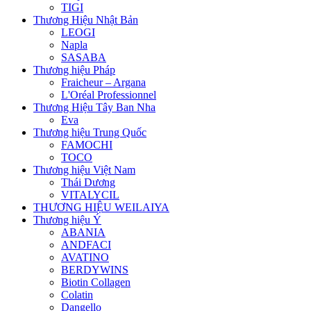
TIGI
Thương Hiệu Nhật Bản
LEOGI
Napla
SASABA
Thương hiệu Pháp
Fraicheur – Argana
L'Oréal Professionnel
Thương Hiệu Tây Ban Nha
Eva
Thương hiệu Trung Quốc
FAMOCHI
TOCO
Thương hiệu Việt Nam
Thái Dương
VITALYCIL
THƯƠNG HIỆU WEILAIYA
Thương hiệu Ý
ABANIA
ANDFACI
AVATINO
BERDYWINS
Biotin Collagen
Colatin
Dangello