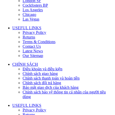
London SF
Cockfosters BP
Los Angeles
Chicago
Las Vegas
USEFUL LINKS
Privacy Policy
Returns
Terms & Conditions
Contact Us
Latest News
Our Sitemap
CHÍNH SÁCH
Điều khoản và điều kiện
Chính sách giao hàng
Chính sách thanh toán và hoàn tiền
Chính sách đổi trả hàng
Bảo mật giao dịch của khách hàng
Chính sách bảo vệ thông tin cá nhân của người tiêu
dùng
USEFUL LINKS
Privacy Policy
Returns