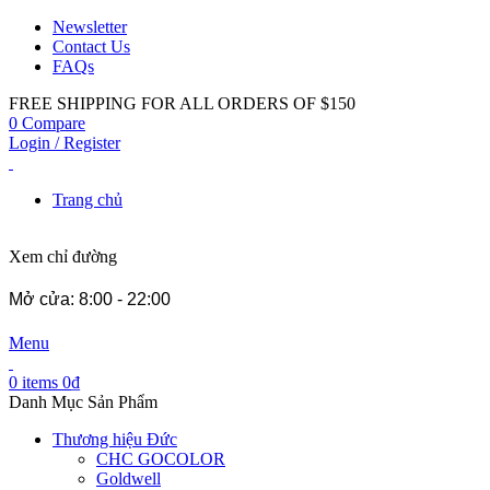
Newsletter
Contact Us
FAQs
FREE SHIPPING FOR ALL ORDERS OF $150
0
Compare
Login / Register
Trang chủ
Xem chỉ đường
Mở cửa: 8:00 - 22:00
Menu
0
items
0
₫
Danh Mục Sản Phẩm
Thương hiệu Đức
CHC GOCOLOR
Goldwell