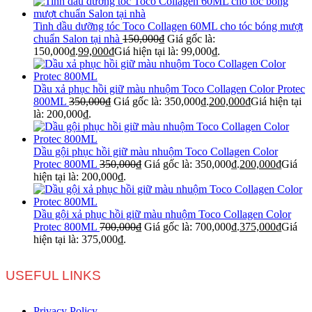
Tinh dầu dưỡng tóc Toco Collagen 60ML cho tóc bóng mượt
chuẩn Salon tại nhà
150,000
₫
Giá gốc là:
150,000₫.
99,000
₫
Giá hiện tại là: 99,000₫.
Dầu xả phục hồi giữ màu nhuộm Toco Collagen Color Protec
800ML
350,000
₫
Giá gốc là: 350,000₫.
200,000
₫
Giá hiện tại
là: 200,000₫.
Dầu gội phục hồi giữ màu nhuộm Toco Collagen Color
Protec 800ML
350,000
₫
Giá gốc là: 350,000₫.
200,000
₫
Giá
hiện tại là: 200,000₫.
Dầu gội xả phục hồi giữ màu nhuộm Toco Collagen Color
Protec 800ML
700,000
₫
Giá gốc là: 700,000₫.
375,000
₫
Giá
hiện tại là: 375,000₫.
USEFUL LINKS
Privacy Policy