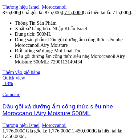
Thương hiệu Israel
,
Moroccanoil
875,000
₫
Giá gốc là: 875,000₫.
715,000
₫
Giá hiện tại là: 715,000₫.
Thông Tin Sản Phẩm
Xuất xứ hàng hóa: Nhập Khẩu Israel
Dung tích: 500ML
Dòng sản phẩm: Dầu gội dưỡng ẩm công thức siêu nhẹ
Moroccanoil Airy Moisture
Đối tượng sử dụng: Mọi Loại Tóc
Dầu gội dưỡng ẩm công thức siêu nhẹ Moroccanoil Airy
Moisture 500ML: 7290113149434
Thêm vào giỏ hàng
Quick view
-18%
Compare
Dầu gội xả dưỡng ẩm công thức siêu nhẹ
Moroccanoil Airy Moisture 500ML
Thương hiệu Israel
,
Moroccanoil
1,776,000
₫
Giá gốc là: 1,776,000₫.
1,450,000
₫
Giá hiện tại là:
1,450,000₫.