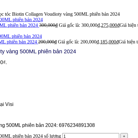
ọc tóc Biotin Collagen Voudioty vàng 500ML phiên bản 2024
00ML phiên bản 2024
300,000
₫
Giá gốc là: 300,000₫.
275,000
₫
Giá hiện 
00ML phiên bản 2024
200,000
₫
Giá gốc là: 200,000₫.
185,000
₫
Giá hiện t
ioty vàng 500ML phiên bản 2024
00₫.
i Visi
 vàng 500ML phiên bản 2024: 6976234891308
 500ML phiên bản 2024 số lượng