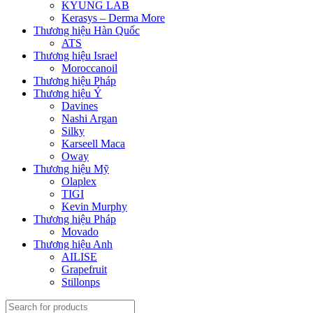
KYUNG LAB
Kerasys – Derma More
Thương hiệu Hàn Quốc
ATS
Thương hiệu Israel
Moroccanoil
Thương hiệu Pháp
Thương hiệu Ý
Davines
Nashi Argan
Silky
Karseell Maca
Oway
Thương hiệu Mỹ
Olaplex
TIGI
Kevin Murphy
Thương hiệu Pháp
Movado
Thương hiệu Anh
AILISE
Grapefruit
Stillonps