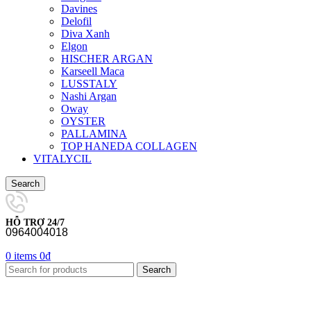
Davines
Delofil
Diva Xanh
Elgon
HISCHER ARGAN
Karseell Maca
LUSSTALY
Nashi Argan
Oway
OYSTER
PALLAMINA
TOP HANEDA COLLAGEN
VITALYCIL
Search
HỖ TRỢ 24/7
0964004018
0
items
0
₫
Search
-8%