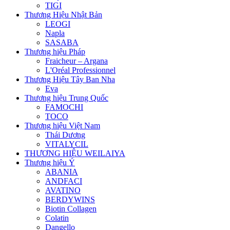
TIGI
Thương Hiệu Nhật Bản
LEOGI
Napla
SASABA
Thương hiệu Pháp
Fraicheur – Argana
L'Oréal Professionnel
Thương Hiệu Tây Ban Nha
Eva
Thương hiệu Trung Quốc
FAMOCHI
TOCO
Thương hiệu Việt Nam
Thái Dương
VITALYCIL
THƯƠNG HIỆU WEILAIYA
Thương hiệu Ý
ABANIA
ANDFACI
AVATINO
BERDYWINS
Biotin Collagen
Colatin
Dangello