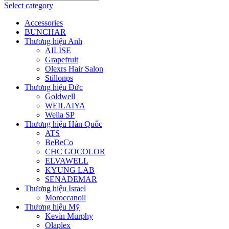
Select category
Accessories
BUNCHAR
Thương hiệu Anh
AILISE
Grapefruit
Olexrs Hair Salon
Stillonps
Thương hiệu Đức
Goldwell
WEILAIYA
Wella SP
Thương hiệu Hàn Quốc
ATS
BeBeCo
CHC GOCOLOR
ELVAWELL
KYUNG LAB
SENADEMAR
Thương hiệu Israel
Moroccanoil
Thương hiệu Mỹ
Kevin Murphy
Olaplex