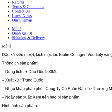
Returns
Terms & Conditions
Contact Us
Latest News
Our Sitemap
Mô tả
Đánh giá (0)
Shipping & Delivery
Mô tả
Dầu xả siêu mượt, kích mọc tóc Biotin Collagen Voudioty và
Thông tin sản phẩm:
– Dung tích : + Dầu Gội: 500ML
– Xuất xứ : Trung Quốc
– Nhập khẩu phân phối: Công Ty Cổ Phần Đầu Tư Thương Mạ
– Ngày sản xuất: Xem trên bao bì sản phẩm
Hình ảnh sản phẩm: