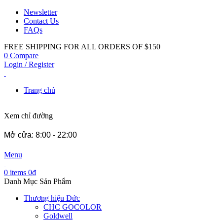
Newsletter
Contact Us
FAQs
FREE SHIPPING FOR ALL ORDERS OF $150
0
Compare
Login / Register
Trang chủ
Xem chỉ đường
Mở cửa: 8:00 - 22:00
Menu
0
items
0
₫
Danh Mục Sản Phẩm
Thương hiệu Đức
CHC GOCOLOR
Goldwell