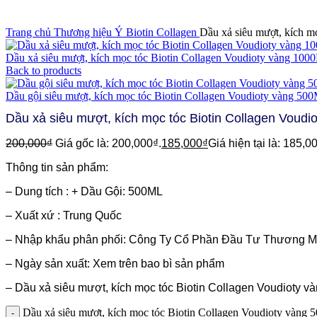
Click to enlarge
Trang chủ
Thương hiệu Ý
Biotin Collagen
Dầu xả siêu mượt, kích m
Dầu xả siêu mượt, kích mọc tóc Biotin Collagen Voudioty vàng 10
Back to products
Dầu gội siêu mượt, kích mọc tóc Biotin Collagen Voudioty vàng 5
Dầu xả siêu mượt, kích mọc tóc Biotin Collagen Voud
200,000
₫
Giá gốc là: 200,000₫.
185,000
₫
Giá hiện tại là: 185,0
Thông tin sản phẩm:
– Dung tích : + Dầu Gội: 500ML
– Xuất xứ : Trung Quốc
– Nhập khẩu phân phối: Công Ty Cổ Phần Đầu Tư Thương Mạ
– Ngày sản xuất: Xem trên bao bì sản phẩm
– Dầu xả siêu mượt, kích mọc tóc Biotin Collagen Voudioty
Dầu xả siêu mượt, kích mọc tóc Biotin Collagen Voudioty vàng