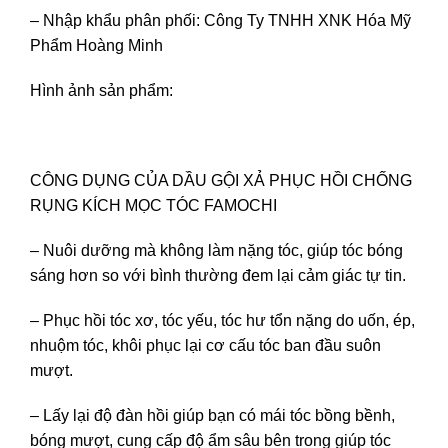
– Nhập khẩu phân phối: Công Ty TNHH XNK Hóa Mỹ
Phẩm Hoàng Minh
Hình ảnh sản phẩm:
CÔNG DỤNG CỦA DẦU GỘI XẢ PHỤC HỒI CHỐNG
RỤNG KÍCH MỌC TÓC FAMOCHI
– Nuôi dưỡng mà không làm nặng tóc, giúp tóc bóng
sáng hơn so với bình thường đem lại cảm giác tự tin.
– Phục hồi tóc xơ, tóc yếu, tóc hư tổn nặng do uốn, ép,
nhuộm tóc, khôi phục lại cơ cấu tóc ban đầu suôn
mượt.
– Lấy lại độ đàn hồi giúp bạn có mái tóc bồng bềnh,
bóng mượt, cung cấp độ ẩm sâu bên trong giúp tóc