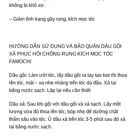
không bị khô xơ.
– Giảm tình trạng gãy rụng, kích mọc tóc
HƯỚNG DẪN SỬ DỤNG VÀ BẢO QUẢN DẦU GỘI
XẢ PHỤC HỒI CHỐNG RỤNG KÍCH MỌC TÓC
FAMOCHI
Dầu gội: Làm ướt tóc, lấy dầu gội ra tay tạo bọt rồi thoa
lên tóc, mát – xa nhẹ nhàng trên tóc da đầu. Xả lại
bằng nước sạch. Lặp lại nêu cần thiết
Dầu xả: Sau khi gội với dầu gội và xả sạch. Lấy một
lượng vừa đủ thoa lên tóc, bóp nhẹ để dưỡng chất
thấm sâu vào tóc. Ủ dầu xả trên tóc 3-5 phút sau đó xả
lại bằng nước sạch.