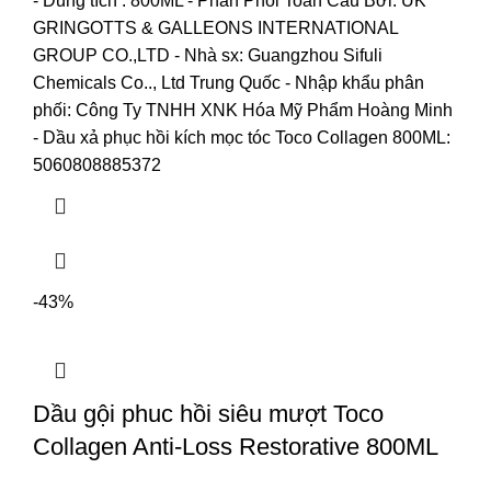
- Dung tích : 800ML
- Phân Phối Toàn Cầu Bởi: UK
GRINGOTTS & GALLEONS INTERNATIONAL
GROUP CO.,LTD
- Nhà sx: Guangzhou Sifuli
Chemicals Co.., Ltd Trung Quốc
- Nhập khẩu phân
phối: Công Ty TNHH XNK Hóa Mỹ Phẩm Hoàng Minh
- Dầu xả phục hồi kích mọc tóc Toco Collagen 800ML:
5060808885372
-43%
Dầu gội phuc hồi siêu mượt Toco
Collagen Anti-Loss Restorative 800ML