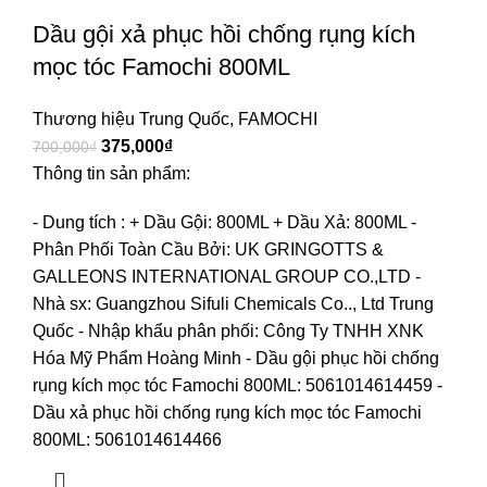
Dầu gội xả phục hồi chống rụng kích
mọc tóc Famochi 800ML
Thương hiệu Trung Quốc
,
FAMOCHI
375,000
₫
700,000
₫
Thông tin sản phẩm:
- Dung tích : + Dầu Gội: 800ML
+ Dầu Xả: 800ML
-
Phân Phối Toàn Cầu Bởi: UK GRINGOTTS &
GALLEONS INTERNATIONAL GROUP CO.,LTD
-
Nhà sx: Guangzhou Sifuli Chemicals Co.., Ltd Trung
Quốc
- Nhập khẩu phân phối: Công Ty TNHH XNK
Hóa Mỹ Phẩm Hoàng Minh
- Dầu gội phục hồi chống
rụng kích mọc tóc Famochi 800ML: 5061014614459
-
Dầu xả phục hồi chống rụng kích mọc tóc Famochi
800ML: 5061014614466