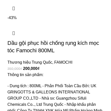
-43%
Dầu gội phục hồi chống rụng kích mọc
tóc Famochi 800ML
Thương hiệu Trung Quốc
,
FAMOCHI
200,000
₫
350,000
₫
Thông tin sản phẩm:
- Dung tích : 800ML
- Phân Phối Toàn Cầu Bởi: UK
GRINGOTTS & GALLEONS INTERNATIONAL
GROUP CO.,LTD
- Nhà sx: Guangzhou Sifuli
Chemicals Co.., Ltd Trung Quốc
- Nhập khẩu phân
phối: Công Ty TNHH XNK Hóa Mỹ Phẩm Hoàng Minh