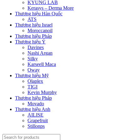
KYUNG LAB
Kerasys – Derma More
Thương hiệu Hàn Quốc
ATS
Thương hiệu Israel
Moroccanoil
Thương hiệu Pháp
Thương hiệu Ý
Davines
Nashi Argan
Silky
Karseell Maca
Oway
Thương hiệu Mỹ
Olaplex
TIGI
Kevin Murphy
Thương hiệu Pháp
Movado
Thương hiệu Anh
AILISE
Grapefruit
Stillonps