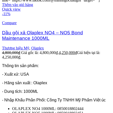
link="https://www.tiktok.com/@minhngocdaugoi" target=""]
Thêm vào giỏ hàng
Quick view
-11%
Compare
Dầu gội xả Olaplex NO4 – NO5 Bond
Maintenance 1000ML
Thương hiệu Mỹ
,
Olaplex
4,800,000
₫
Giá gốc là: 4,800,000₫.
4,250,000
₫
Giá hiện tại là:
4,250,000₫.
Thông tin sản phẩm:
- Xuất xứ: USA
- Hãng sản xuất : Olaplex
- Dung tích: 1000ML
- Nhập Khẩu Phân Phối: Công Ty TNHH Mỹ Phẩm Việt úc
OLAPLEX NO4 1000ML: 0850018802444