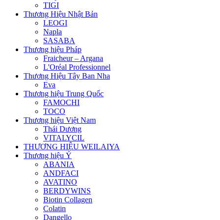
TIGI
Thương Hiệu Nhật Bản
LEOGI
Napla
SASABA
Thương hiệu Pháp
Fraicheur – Argana
L'Oréal Professionnel
Thương Hiệu Tây Ban Nha
Eva
Thương hiệu Trung Quốc
FAMOCHI
TOCO
Thương hiệu Việt Nam
Thái Dương
VITALYCIL
THƯƠNG HIỆU WEILAIYA
Thương hiệu Ý
ABANIA
ANDFACI
AVATINO
BERDYWINS
Biotin Collagen
Colatin
Dangello