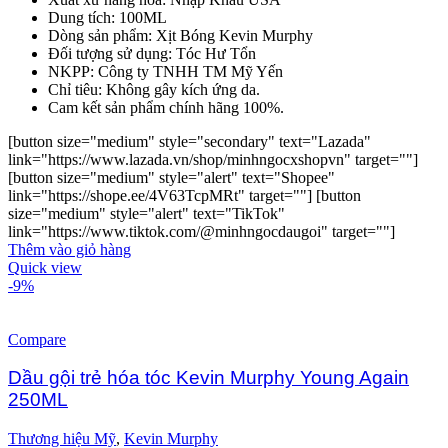
Dung tích: 100ML
Dòng sản phẩm: Xịt Bóng Kevin Murphy
Đối tượng sử dụng: Tóc Hư Tổn
NKPP: Công ty TNHH TM Mỹ Yến
Chỉ tiêu: Không gây kích ứng da.
Cam kết sản phẩm chính hãng 100%.
[button size="medium" style="secondary" text="Lazada"
link="https://www.lazada.vn/shop/minhngocxshopvn" target=""]
[button size="medium" style="alert" text="Shopee"
link="https://shope.ee/4V63TcpMRt" target=""] [button
size="medium" style="alert" text="TikTok"
link="https://www.tiktok.com/@minhngocdaugoi" target=""]
Thêm vào giỏ hàng
Quick view
-9%
Compare
Dầu gội trẻ hóa tóc Kevin Murphy Young Again
250ML
Thương hiệu Mỹ
,
Kevin Murphy