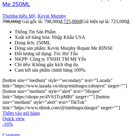
Me 250ML
Thương hiệu Mỹ
,
Kevin Murphy
798,000
₫
Giá gốc là: 798,000₫.
725,000
₫
Giá hiện tại là: 725,000₫.
Thông Tin Sản Phẩm
Xuất xứ hàng hóa: Nhập Khẩu USA
Dung tích: 250ML
Dòng sản phẩm: Kevin Murphy Repair Me RINSE
Đối tượng sử dụng: Tóc Hư Tổn
NKPP: Công ty TNHH TM Mỹ Yến
Chỉ tiêu: Không gây kích ứng da.
Cam kết sản phẩm chính hãng 100%.
[button size="medium" style="secondary" text="Lazada"
link="https://www.lazada.vn/shop/minhngocxshopvn" target=""]
[button size="medium" style="alert" text="Shopee"
link="https://shope.ee/4V63TcpMRt" target=""] [button
size="medium" style="alert" text="TikTok"
link="https://www.tiktok.com/@minhngocdaugoi" target=""]
Thêm vào giỏ hàng
Quick view
-16%
Compare