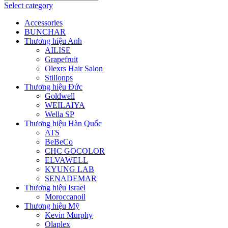
Select category
Accessories
BUNCHAR
Thương hiệu Anh
AILISE
Grapefruit
Olexrs Hair Salon
Stillonps
Thương hiệu Đức
Goldwell
WEILAIYA
Wella SP
Thương hiệu Hàn Quốc
ATS
BeBeCo
CHC GOCOLOR
ELVAWELL
KYUNG LAB
SENADEMAR
Thương hiệu Israel
Moroccanoil
Thương hiệu Mỹ
Kevin Murphy
Olaplex