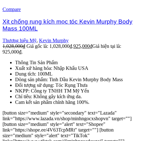
Compare
Xịt chống rụng kích mọc tóc Kevin Murphy Body
Mass 100ML
Thương hiệu Mỹ
,
Kevin Murphy
1,028,000
₫
Giá gốc là: 1,028,000₫.
925,000
₫
Giá hiện tại là:
925,000₫.
Thông Tin Sản Phẩm
Xuất xứ hàng hóa: Nhập Khẩu USA
Dung tích: 100ML
Dòng sản phẩm: Tinh Dầu Kevin Murphy Body Mass
Đối tượng sử dụng: Tóc Rụng Thưa
NKPP: Công ty TNHH TM Mỹ Yến
Chỉ tiêu: Không gây kích ứng da.
Cam kết sản phẩm chính hãng 100%.
[button size="medium" style="secondary" text="Lazada"
link="https://www.lazada.vn/shop/minhngocxshopvn" target=""]
[button size="medium" style="alert" text="Shopee"
link="https://shope.ee/4V63TcpMRt" target=""] [button
size="medium" style="alert" text="TikTok"