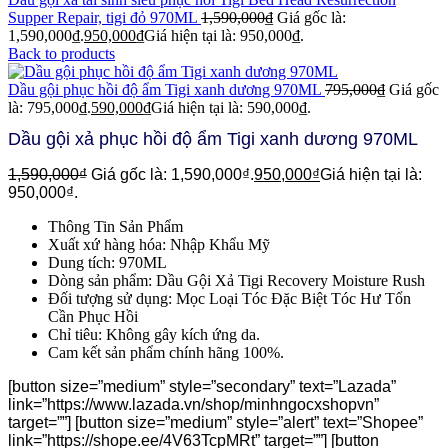
Supper Repair, tigi đỏ 970ML
1,590,000
₫
Giá gốc là:
1,590,000₫.
950,000
₫
Giá hiện tại là: 950,000₫.
Back to products
Dầu gội phục hồi độ ẩm Tigi xanh dương 970ML
795,000
₫
Giá gốc
là: 795,000₫.
590,000
₫
Giá hiện tại là: 590,000₫.
Dầu gội xả phục hồi độ ẩm Tigi xanh dương 970ML
1,590,000
₫
Giá gốc là: 1,590,000₫.
950,000
₫
Giá hiện tại là:
950,000₫.
Thông Tin Sản Phẩm
Xuất xứ hàng hóa: Nhập Khẩu Mỹ
Dung tích: 970ML
Dòng sản phẩm: Dầu Gội Xả Tigi Recovery Moisture Rush
Đối tượng sử dụng: Mọc Loại Tóc Đặc Biệt Tóc Hư Tổn
Cần Phục Hồi
Chỉ tiêu: Không gây kích ứng da.
Cam kết sản phẩm chính hãng 100%.
[button size=”medium” style=”secondary” text=”Lazada”
link=”https://www.lazada.vn/shop/minhngocxshopvn”
target=””] [button size=”medium” style=”alert” text=”Shopee”
link=”https://shope.ee/4V63TcpMRt” target=””] [button