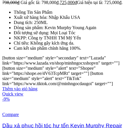
798,000
₫
Giá gốc là: 798,000₫.
725,000
₫
Giá hiện tại là: 725,000₫.
Thông Tin Sản Phẩm
Xuất xứ hàng hóa: Nhập Khẩu USA
Dung tích: 250ML
Dòng sản phẩm: Kevin Murphy Young Again
Đối tượng sử dụng: Mọi Loại Tóc
NKPP: Công ty TNHH TM Mỹ Yến
Chỉ tiêu: Không gây kích ứng da.
Cam kết sản phẩm chính hãng 100%.
[button size="medium" style="secondary" text="Lazada"
link="https://www.lazada.vn/shop/minhngocxshopvn" target=""]
[button size="medium" style="alert" text="Shopee"
link="https://shope.ee/4V63TcpMRt" target=""] [button
size="medium" style="alert" text="TikTok"
link="https://www.tiktok.com/@minhngocdaugoi" target=""]
Thêm vào giỏ hàng
Quick view
-9%
Compare
Dầu xả phục hồi tóc hư tổn Kevin Murphy Repair