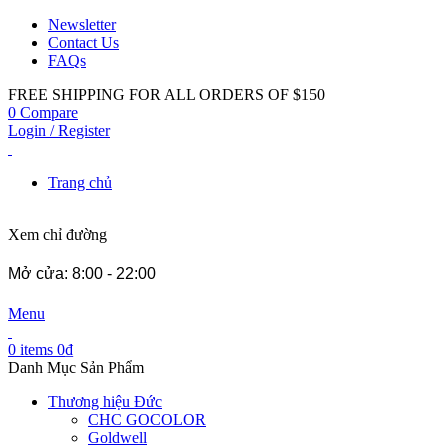
Newsletter
Contact Us
FAQs
FREE SHIPPING FOR ALL ORDERS OF $150
0
Compare
Login / Register
Trang chủ
Xem chỉ đường
Mở cửa: 8:00 - 22:00
Menu
0
items
0
₫
Danh Mục Sản Phẩm
Thương hiệu Đức
CHC GOCOLOR
Goldwell