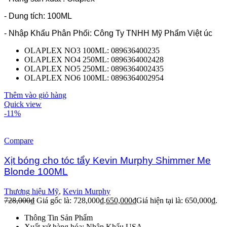
- Dung tích: 100ML
- Nhập Khẩu Phân Phối: Công Ty TNHH Mỹ Phẩm Việt úc
OLAPLEX NO3 100ML: 089636400235
OLAPLEX NO4 250ML: 0896364002428
OLAPLEX NO5 250ML: 0896364002435
OLAPLEX NO6 100ML: 0896364002954
Thêm vào giỏ hàng
Quick view
-11%
Compare
Xịt bóng cho tóc tẩy Kevin Murphy Shimmer Me
Blonde 100ML
Thương hiệu Mỹ
,
Kevin Murphy
728,000
₫
Giá gốc là: 728,000₫.
650,000
₫
Giá hiện tại là: 650,000₫.
Thông Tin Sản Phẩm
Xuất xứ hàng hóa: Nhập Khẩu USA