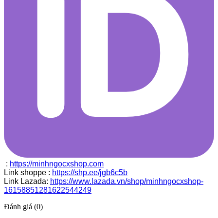
:
https://minhngocxshop.com
Link shoppe :
https://shp.ee/jgb6c5b
Link Lazada:
https://www.lazada.vn/shop/minhngocxshop-
16158851281622544249
Đánh giá (0)