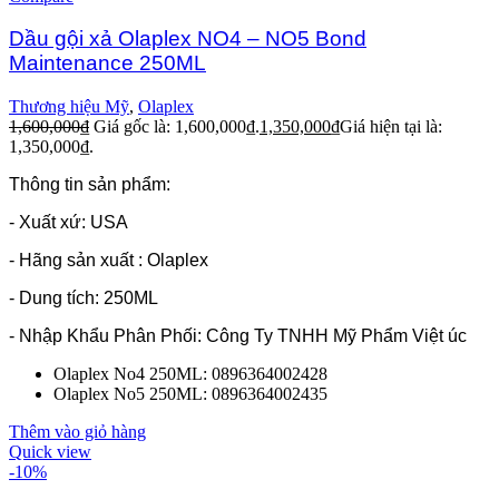
Dầu gội xả Olaplex NO4 – NO5 Bond
Maintenance 250ML
Thương hiệu Mỹ
,
Olaplex
1,600,000
₫
Giá gốc là: 1,600,000₫.
1,350,000
₫
Giá hiện tại là:
1,350,000₫.
Thông tin sản phẩm:
- Xuất xứ: USA
- Hãng sản xuất : Olaplex
- Dung tích: 250ML
- Nhập Khẩu Phân Phối: Công Ty TNHH Mỹ Phẩm Việt úc
Olaplex No4 250ML: 0896364002428
Olaplex No5 250ML: 0896364002435
Thêm vào giỏ hàng
Quick view
-10%