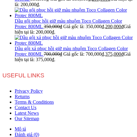
là: 200,000₫.
Dầu gội phục hồi giữ màu nhuộm Toco Collagen Color
Protec 800ML
350,000
₫
Giá gốc là: 350,000₫.
200,000
₫
Giá
hiện tại là: 200,000₫.
Dầu gội xả phục hồi giữ màu nhuộm Toco Collagen Color
Protec 800ML
700,000
₫
Giá gốc là: 700,000₫.
375,000
₫
Giá
hiện tại là: 375,000₫.
USEFUL LINKS
Privacy Policy
Returns
Terms & Conditions
Contact Us
Latest News
Our Sitemap
Mô tả
Đánh giá (0)