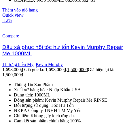
OLAPLEX NO5 1000ML: 0850018802451
Thêm vào giỏ hàng
Quick view
-12%
Compare
Dầu xả phục hồi tóc hư tổn Kevin Murphy Repair
Me 1000ML
Thương hiệu Mỹ
,
Kevin Murphy
1,698,000
₫
Giá gốc là: 1,698,000₫.
1,500,000
₫
Giá hiện tại là:
1,500,000₫.
Thông Tin Sản Phẩm
Xuất xứ hàng hóa: Nhập Khẩu USA
Dung tích: 1000ML
Dòng sản phẩm: Kevin Murphy Repair Me RINSE
Đối tượng sử dụng: Tóc Hư Tổn
NKPP: Công ty TNHH TM Mỹ Yến
Chỉ tiêu: Không gây kích ứng da.
Cam kết sản phẩm chính hãng 100%.