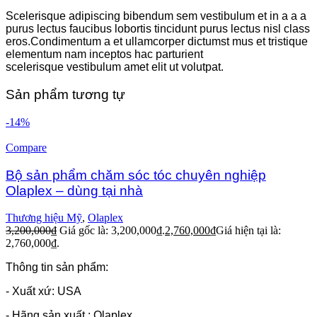
Scelerisque adipiscing bibendum sem vestibulum et in a a a
purus lectus faucibus lobortis tincidunt purus lectus nisl class
eros.Condimentum a et ullamcorper dictumst mus et tristique
elementum nam inceptos hac parturient
scelerisque vestibulum amet elit ut volutpat.
Sản phẩm tương tự
-14%
Compare
Bộ sản phẩm chăm sóc tóc chuyên nghiệp
Olaplex – dùng tại nhà
Thương hiệu Mỹ
,
Olaplex
3,200,000
₫
Giá gốc là: 3,200,000₫.
2,760,000
₫
Giá hiện tại là:
2,760,000₫.
Thông tin sản phẩm:
- Xuất xứ: USA
- Hãng sản xuất : Olaplex