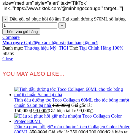
size=”medium” style=”alert” text=”TikTok”
link=”https://www.tiktok.com/@minhngocdaugoi” target=””]
Dầu gội xả phục hồi độ ẩm Tigi xanh dương 970ML số lượng
Thêm vào giỏ hàng
Compare
Mua ngay
Gọi điện xác nhận và giao hàng tận nơi
Danh mục:
Thương hiệu Mỹ
,
TIGI
Thẻ:
Tigi Chính Hãng 100%
Share:
Close
YOU MAY ALSO LIKE…
Tinh dầu dưỡng tóc Toco Collagen 60ML cho tóc bóng mượt
chuẩn Salon tại nhà
150,000
₫
Giá gốc là:
150,000₫.
99,000
₫
Giá hiện tại là: 99,000₫.
Dầu xả phục hồi giữ màu nhuộm Toco Collagen Color Protec
800ML
350,000
₫
Giá gốc là: 350,000₫.
200,000
₫
Giá hiện tại