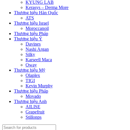
KYUNG LAB
Kerasys – Derma More
Thương hiệu Hàn Quốc
ATS
Thương hiệu Israel
Moroccanoil
Thương hiệu Pháp
Thương hiệu Ý
Davines
Nashi Argan
Silky
Karseell Maca
Oway
Thương hiệu Mỹ
Olaplex
TIGI
Kevin Murphy
Thương hiệu Pháp
Movado
Thương hiệu Anh
AILISE
Grapefruit
Stillonps