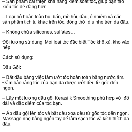
– Sản phẩm cải thiện khả năng kiểm soát tóc, giúp bạn tạo
kiểu tóc dễ dàng hơn.
– Loại bỏ hoàn toàn bụi bẩn, mồ hôi, dầu, ô nhiễm và các
sản phẩm tích tụ khác trên tóc, đồng thời dịu nhẹ trên da đầu.
– Không chứa silicones, sulfates…
Đối tượng sử dụng: Mọi loại tóc đặc biệt Tóc khô xù, khó vào
nếp
Cách sử dụng:
Dầu Gội:
– Bắt đầu bằng việc làm ướt tóc hoàn toàn bằng nước ấm.
Đảm bảo rằng tóc của bạn đã được ướt đều từ gốc đến
ngọn.
– Lấy một lượng dầu gội Kerasilk Smoothing phù hợp với độ
dài và đặc điểm của tóc bạn.
– Áp dầu gội lên tóc và bắt đầu xoa đều từ gốc tóc đến ngọn.
Massage nhẹ bằng ngón tay để làm sạch tóc và kích thích da
đầu.