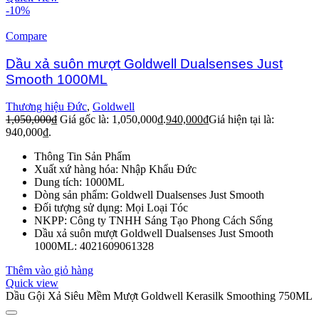
-10%
Compare
Dầu xả suôn mượt Goldwell Dualsenses Just
Smooth 1000ML
Thương hiệu Đức
,
Goldwell
1,050,000
₫
Giá gốc là: 1,050,000₫.
940,000
₫
Giá hiện tại là:
940,000₫.
Thông Tin Sản Phẩm
Xuất xứ hàng hóa: Nhập Khẩu Đức
Dung tích: 1000ML
Dòng sản phẩm: Goldwell Dualsenses Just Smooth
Đối tượng sử dụng: Mọi Loại Tóc
NKPP: Công ty TNHH Sáng Tạo Phong Cách Sống
Dầu xả suôn mượt Goldwell Dualsenses Just Smooth
1000ML: 4021609061328
Thêm vào giỏ hàng
Quick view
Dầu Gội Xả Siêu Mềm Mượt Goldwell Kerasilk Smoothing 750ML