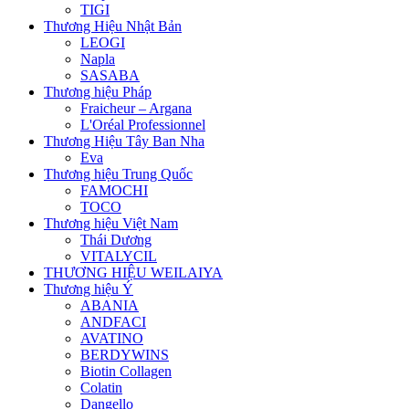
TIGI
Thương Hiệu Nhật Bản
LEOGI
Napla
SASABA
Thương hiệu Pháp
Fraicheur – Argana
L'Oréal Professionnel
Thương Hiệu Tây Ban Nha
Eva
Thương hiệu Trung Quốc
FAMOCHI
TOCO
Thương hiệu Việt Nam
Thái Dương
VITALYCIL
THƯƠNG HIỆU WEILAIYA
Thương hiệu Ý
ABANIA
ANDFACI
AVATINO
BERDYWINS
Biotin Collagen
Colatin
Dangello