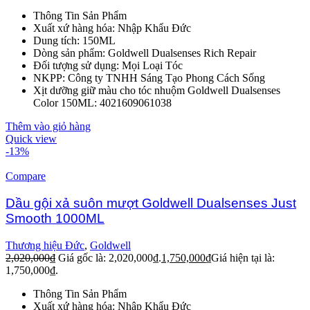
Thông Tin Sản Phẩm
Xuất xứ hàng hóa: Nhập Khẩu Đức
Dung tích: 150ML
Dòng sản phẩm: Goldwell Dualsenses Rich Repair
Đối tượng sử dụng: Mọi Loại Tóc
NKPP: Công ty TNHH Sáng Tạo Phong Cách Sống
Xịt dưỡng giữ màu cho tóc nhuộm Goldwell Dualsenses
Color 150ML: 4021609061038
Thêm vào giỏ hàng
Quick view
-13%
Compare
Dầu gội xả suôn mượt Goldwell Dualsenses Just
Smooth 1000ML
Thương hiệu Đức
,
Goldwell
2,020,000
₫
Giá gốc là: 2,020,000₫.
1,750,000
₫
Giá hiện tại là:
1,750,000₫.
Thông Tin Sản Phẩm
Xuất xứ hàng hóa: Nhập Khẩu Đức