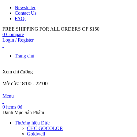
Newsletter
Contact Us
FAQs
FREE SHIPPING FOR ALL ORDERS OF $150
0
Compare
Login / Register
Trang chủ
Xem chỉ đường
Mở cửa: 8:00 - 22:00
Menu
0
items
0
₫
Danh Mục Sản Phẩm
Thương hiệu Đức
CHC GOCOLOR
Goldwell