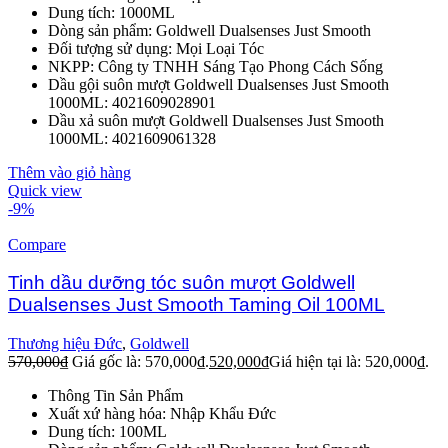
Dung tích: 1000ML
Dòng sản phẩm: Goldwell Dualsenses Just Smooth
Đối tượng sử dụng: Mọi Loại Tóc
NKPP: Công ty TNHH Sáng Tạo Phong Cách Sống
Dầu gội suôn mượt Goldwell Dualsenses Just Smooth
1000ML: 4021609028901
Dầu xả suôn mượt Goldwell Dualsenses Just Smooth
1000ML: 4021609061328
Thêm vào giỏ hàng
Quick view
-9%
Compare
Tinh dầu dưỡng tóc suôn mượt Goldwell
Dualsenses Just Smooth Taming Oil 100ML
Thương hiệu Đức
,
Goldwell
570,000
₫
Giá gốc là: 570,000₫.
520,000
₫
Giá hiện tại là: 520,000₫.
Thông Tin Sản Phẩm
Xuất xứ hàng hóa: Nhập Khẩu Đức
Dung tích: 100ML