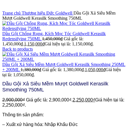
Click to enlarge
Trang chủ
Thương hiệu Đức
Goldwell
Dầu Gội Xả Siêu Mềm
Mượt Goldwell Kerasilk Smoothing 750ML
Dầu Gội Chống Rụng, Kích Mọc Tóc Goldwell Kerasilk
Redensifying 750ML
1,450,000
₫
Giá gốc là:
1,450,000₫.
1,150,000
₫
Giá hiện tại là: 1,150,000₫.
Back to products
Dầu Gội Xả Siêu Mềm Mượt Goldwell Kerasilk Smoothing 250ML
+ 200ML
1,380,000
₫
Giá gốc là: 1,380,000₫.
1,050,000
₫
Giá hiện
tại là: 1,050,000₫.
Dầu Gội Xả Siêu Mềm Mượt Goldwell Kerasilk
Smoothing 750ML
2,900,000
₫
Giá gốc là: 2,900,000₫.
2,250,000
₫
Giá hiện tại là:
2,250,000₫.
Thông tin sản phẩm:
– Xuất xứ hàng hóa: Nhập Khẩu Đức