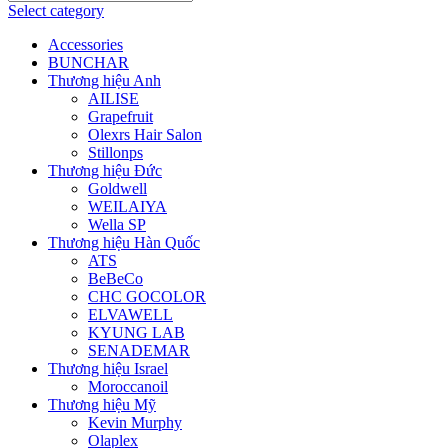
Select category
Accessories
BUNCHAR
Thương hiệu Anh
AILISE
Grapefruit
Olexrs Hair Salon
Stillonps
Thương hiệu Đức
Goldwell
WEILAIYA
Wella SP
Thương hiệu Hàn Quốc
ATS
BeBeCo
CHC GOCOLOR
ELVAWELL
KYUNG LAB
SENADEMAR
Thương hiệu Israel
Moroccanoil
Thương hiệu Mỹ
Kevin Murphy
Olaplex