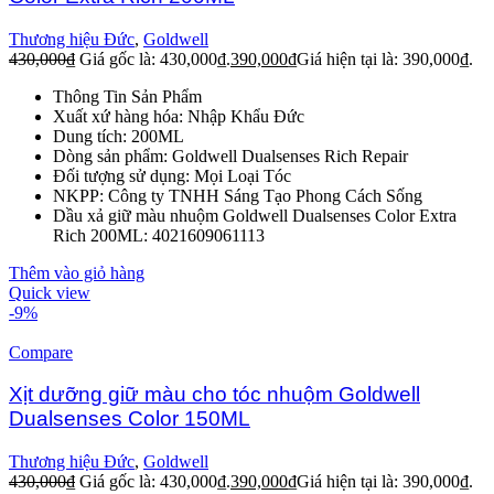
Thương hiệu Đức
,
Goldwell
430,000
₫
Giá gốc là: 430,000₫.
390,000
₫
Giá hiện tại là: 390,000₫.
Thông Tin Sản Phẩm
Xuất xứ hàng hóa: Nhập Khẩu Đức
Dung tích: 200ML
Dòng sản phẩm: Goldwell Dualsenses Rich Repair
Đối tượng sử dụng: Mọi Loại Tóc
NKPP: Công ty TNHH Sáng Tạo Phong Cách Sống
Dầu xả giữ màu nhuộm Goldwell Dualsenses Color Extra
Rich 200ML: 4021609061113
Thêm vào giỏ hàng
Quick view
-9%
Compare
Xịt dưỡng giữ màu cho tóc nhuộm Goldwell
Dualsenses Color 150ML
Thương hiệu Đức
,
Goldwell
430,000
₫
Giá gốc là: 430,000₫.
390,000
₫
Giá hiện tại là: 390,000₫.