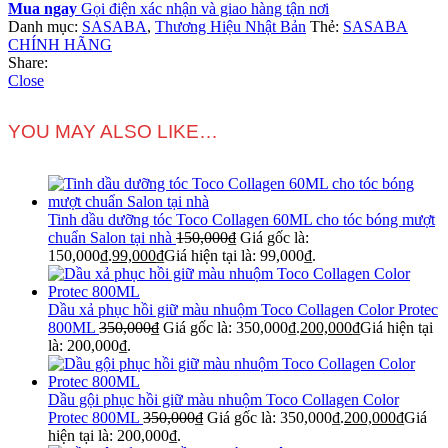
Mua ngay
Gọi điện xác nhận và giao hàng tận nơi
Danh mục:
SASABA
,
Thương Hiệu Nhật Bản
Thẻ:
SASABA
CHÍNH HÃNG
Share:
Close
YOU MAY ALSO LIKE…
Tinh dầu dưỡng tóc Toco Collagen 60ML cho tóc bóng mượt
chuẩn Salon tại nhà
150,000
₫
Giá gốc là:
150,000₫.
99,000
₫
Giá hiện tại là: 99,000₫.
Dầu xả phục hồi giữ màu nhuộm Toco Collagen Color Protec
800ML
350,000
₫
Giá gốc là: 350,000₫.
200,000
₫
Giá hiện tại
là: 200,000₫.
Dầu gội phục hồi giữ màu nhuộm Toco Collagen Color
Protec 800ML
350,000
₫
Giá gốc là: 350,000₫.
200,000
₫
Giá
hiện tại là: 200,000₫.