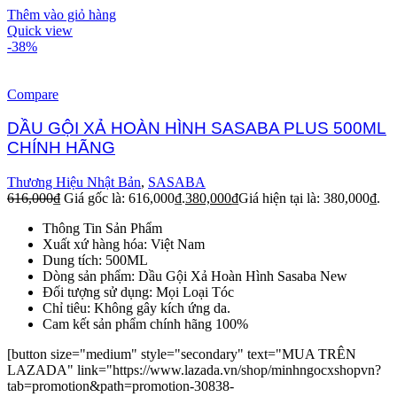
Thêm vào giỏ hàng
Quick view
-38%
Compare
DẦU GỘI XẢ HOÀN HÌNH SASABA PLUS 500ML
CHÍNH HÃNG
Thương Hiệu Nhật Bản
,
SASABA
616,000
₫
Giá gốc là: 616,000₫.
380,000
₫
Giá hiện tại là: 380,000₫.
Thông Tin Sản Phẩm
Xuất xứ hàng hóa: Việt Nam
Dung tích: 500ML
Dòng sản phẩm: Dầu Gội Xả Hoàn Hình Sasaba New
Đối tượng sử dụng: Mọi Loại Tóc
Chỉ tiêu: Không gây kích ứng da.
Cam kết sản phẩm chính hãng 100%
[button size="medium" style="secondary" text="MUA TRÊN
LAZADA" link="https://www.lazada.vn/shop/minhngocxshopvn?
tab=promotion&path=promotion-30838-