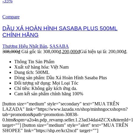
-35%
Compare
DẦU XẢ HOÀN HÌNH SASABA PLUS 500ML
CHÍNH HÃNG
Thương Hiệu Nhật Bản
,
SASABA
308,000
₫
Giá gốc là: 308,000₫.
200,000
₫
Giá hiện tại là: 200,000₫.
Thông Tin Sản Phẩm
Xuất xứ hàng hóa: Việt Nam
Dung tích: 500ML
Dòng sản phẩm: Dầu Xả Hoàn Hình Sasaba Plus
Đối tượng sử dụng: Mọi Loại Tóc
Chỉ tiêu: Không gây kích ứng da.
Cam kết sản phẩm chính hãng 100%
[button size="medium" style="secondary" text="MUA TRÊN
LAZADA" link="https://www.lazada.vn/shop/minhngocxshopvn?
tab=promotion&path=promotion-30838-
0.htm&spm=a2o4n.pdp_revamp.seller.1.23ad34dai4ZCXx&itemId=
target=""] [button size="medium" style="alert" text="MUA TRÊN
SHOPEE" link="https://shp.ee/kct2ncd" target=""]