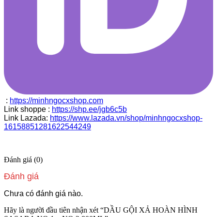
:
https://minhngocxshop.com
Link shoppe :
https://shp.ee/jgb6c5b
Link Lazada:
https://www.lazada.vn/shop/minhngocxshop-
16158851281622544249
Đánh giá (0)
Đánh giá
Chưa có đánh giá nào.
Hãy là người đầu tiên nhận xét “DẦU GỘI XẢ HOÀN HÌNH