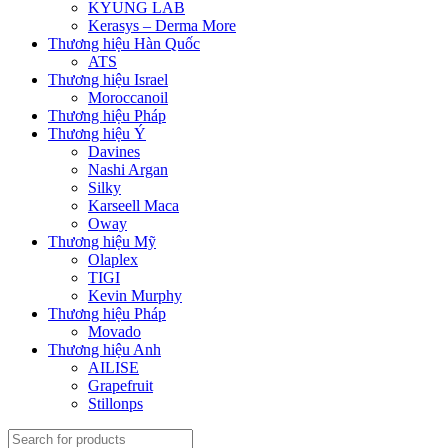
KYUNG LAB
Kerasys – Derma More
Thương hiệu Hàn Quốc
ATS
Thương hiệu Israel
Moroccanoil
Thương hiệu Pháp
Thương hiệu Ý
Davines
Nashi Argan
Silky
Karseell Maca
Oway
Thương hiệu Mỹ
Olaplex
TIGI
Kevin Murphy
Thương hiệu Pháp
Movado
Thương hiệu Anh
AILISE
Grapefruit
Stillonps