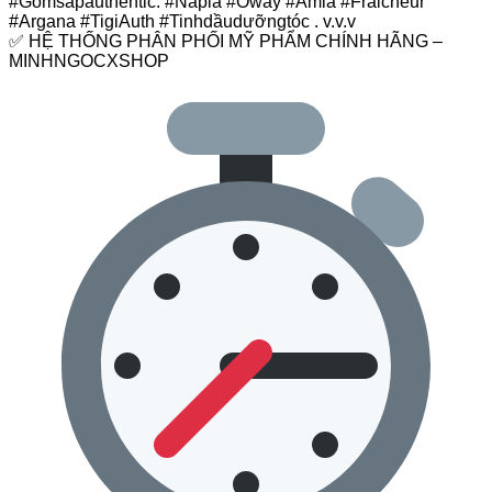
#Gômsápauthentic. #Napla #Oway #Amla #Fraicheur
#Argana #TigiAuth #Tinhdầudưỡngtóc . v.v.v
✅ HỆ THỐNG PHÂN PHỐI MỸ PHẨM CHÍNH HÃNG –
MINHNGOCXSHOP