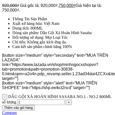
920,000
₫
Giá gốc là: 920,000₫.
750,000
₫
Giá hiện tại là:
750,000₫.
Thông Tin Sản Phẩm
Xuất xứ hàng hóa: Việt Nam
Dung tích: 800ML
Dòng sản phẩm: Dầu Gội Xả Hoàn Hình Sasaba
Đối tượng sử dụng: Mọi Loại Tóc
Chỉ tiêu: Không gây kích ứng da.
Cam kết sản phẩm chính hãng 100%
[button size=”medium” style=”secondary” text=”MUA TRÊN
LAZADA”
link=”https://www.lazada.vn/shop/minhngocxshopvn?
tab=promotion&path=promotion-30838-
0.htm&spm=a2o4n.pdp_revamp.seller.1.23ad34dai4ZCXx&i
target=””]
[button size=”medium” style=”alert” text=”MUA TRÊN
SHOPEE” link=”https://shp.ee/kct2ncd” target=””]
DẦU GỘI XẢ HOÀN HÌNH SASABA NO.1 - NO.2 800ML
số lượng
Thêm vào giỏ hàng
Compare