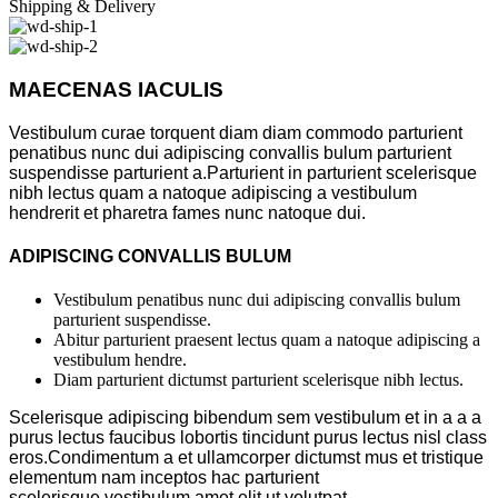
Shipping & Delivery
MAECENAS IACULIS
Vestibulum curae torquent diam diam commodo parturient
penatibus nunc dui adipiscing convallis bulum parturient
suspendisse parturient a.Parturient in parturient scelerisque
nibh lectus quam a natoque adipiscing a vestibulum
hendrerit et pharetra fames nunc natoque dui.
ADIPISCING CONVALLIS BULUM
Vestibulum penatibus nunc dui adipiscing convallis bulum
parturient suspendisse.
Abitur parturient praesent lectus quam a natoque adipiscing a
vestibulum hendre.
Diam parturient dictumst parturient scelerisque nibh lectus.
Scelerisque adipiscing bibendum sem vestibulum et in a a a
purus lectus faucibus lobortis tincidunt purus lectus nisl class
eros.Condimentum a et ullamcorper dictumst mus et tristique
elementum nam inceptos hac parturient
scelerisque vestibulum amet elit ut volutpat.