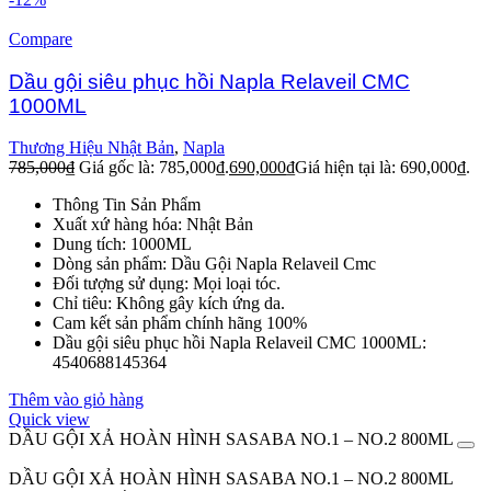
Compare
Dầu gội siêu phục hồi Napla Relaveil CMC
1000ML
Thương Hiệu Nhật Bản
,
Napla
785,000
₫
Giá gốc là: 785,000₫.
690,000
₫
Giá hiện tại là: 690,000₫.
Thông Tin Sản Phẩm
Xuất xứ hàng hóa: Nhật Bản
Dung tích: 1000ML
Dòng sản phẩm: Dầu Gội Napla Relaveil Cmc
Đối tượng sử dụng: Mọi loại tóc.
Chỉ tiêu: Không gây kích ứng da.
Cam kết sản phẩm chính hãng 100%
Dầu gội siêu phục hồi Napla Relaveil CMC 1000ML:
4540688145364
Thêm vào giỏ hàng
Quick view
DẦU GỘI XẢ HOÀN HÌNH SASABA NO.1 – NO.2 800ML
DẦU GỘI XẢ HOÀN HÌNH SASABA NO.1 – NO.2 800ML