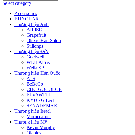
Select category
Accessories
BUNCHAR
Thương hiệu Anh
AILISE
Grapefruit
Olexrs Hair Salon
Stillonps
Thương hiệu Đức
Goldwell
WEILAIYA
Wella SP
Thương hiệu Hàn Quốc
ATS
BeBeCo
CHC GOCOLOR
ELVAWELL
KYUNG LAB
SENADEMAR
Thương hiệu Israel
Moroccanoil
Thương hiệu Mỹ
Kevin Murphy
Olaplex