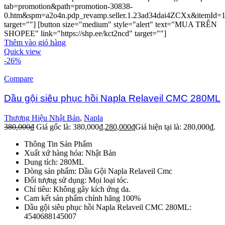
tab=promotion&path=promotion-30838-
0.htm&spm=a2o4n.pdp_revamp.seller.1.23ad34dai4ZCXx&itemId=
target=""] [button size="medium" style="alert" text="MUA TRÊN
SHOPEE" link="https://shp.ee/kct2ncd" target=""]
Thêm vào giỏ hàng
Quick view
-26%
Compare
Dầu gội siêu phục hồi Napla Relaveil CMC 280ML
Thương Hiệu Nhật Bản
,
Napla
380,000
₫
Giá gốc là: 380,000₫.
280,000
₫
Giá hiện tại là: 280,000₫.
Thông Tin Sản Phẩm
Xuất xứ hàng hóa: Nhật Bản
Dung tích: 280ML
Dòng sản phẩm: Dầu Gội Napla Relaveil Cmc
Đối tượng sử dụng: Mọi loại tóc.
Chỉ tiêu: Không gây kích ứng da.
Cam kết sản phẩm chính hãng 100%
Dầu gội siêu phục hồi Napla Relaveil CMC 280ML:
4540688145007