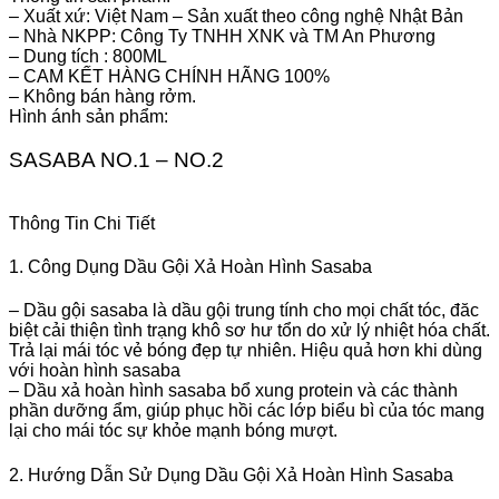
– Xuất xứ: Việt Nam – Sản xuất theo công nghệ Nhật Bản
– Nhà NKPP: Công Ty TNHH XNK và TM An Phương
– Dung tích : 800ML
– CAM KẾT HÀNG CHÍNH HÃNG 100%
– Không bán hàng rởm.
Hình ánh sản phẩm:
SASABA NO.1 – NO.2
Thông Tin Chi Tiết
1. Công Dụng Dầu Gội Xả Hoàn Hình Sasaba
– Dầu gội sasaba là dầu gội trung tính cho mọi chất tóc, đăc
biệt cải thiện tình trạng khô sơ hư tổn do xử lý nhiệt hóa chất.
Trả lại mái tóc vẻ bóng đẹp tự nhiên. Hiệu quả hơn khi dùng
với hoàn hình sasaba
– Dầu xả hoàn hình sasaba bổ xung protein và các thành
phần dưỡng ẩm, giúp phục hồi các lớp biểu bì của tóc mang
lại cho mái tóc sự khỏe mạnh bóng mượt.
2. Hướng Dẫn Sử Dụng Dầu Gội Xả Hoàn Hình Sasaba