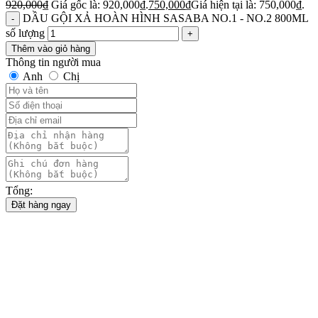
920,000
₫
Giá gốc là: 920,000₫.
750,000
₫
Giá hiện tại là: 750,000₫.
DẦU GỘI XẢ HOÀN HÌNH SASABA NO.1 - NO.2 800ML
số lượng
Thêm vào giỏ hàng
Thông tin người mua
Anh
Chị
Tổng:
Đặt hàng ngay