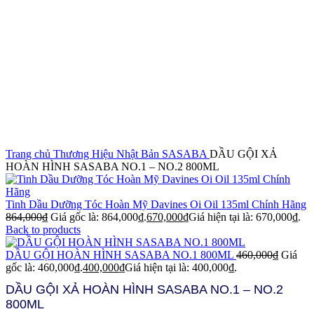
Click to enlarge
Trang chủ
Thương Hiệu Nhật Bản
SASABA
DẦU GỘI XẢ
HOÀN HÌNH SASABA NO.1 – NO.2 800ML
Tinh Dầu Dưỡng Tóc Hoàn Mỹ Davines Oi Oil 135ml Chính Hãng
864,000
₫
Giá gốc là: 864,000₫.
670,000
₫
Giá hiện tại là: 670,000₫.
Back to products
DẦU GỘI HOÀN HÌNH SASABA NO.1 800ML
460,000
₫
Giá
gốc là: 460,000₫.
400,000
₫
Giá hiện tại là: 400,000₫.
DẦU GỘI XẢ HOÀN HÌNH SASABA NO.1 – NO.2
800ML