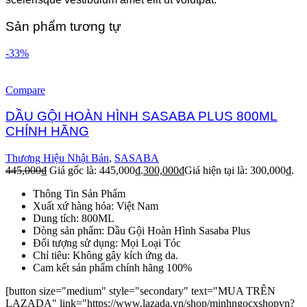
Sản phẩm tương tự
-33%
Compare
DẦU GỘI HOÀN HÌNH SASABA PLUS 800ML
CHÍNH HÃNG
Thương Hiệu Nhật Bản
,
SASABA
445,000
₫
Giá gốc là: 445,000₫.
300,000
₫
Giá hiện tại là: 300,000₫.
Thông Tin Sản Phẩm
Xuất xứ hàng hóa: Việt Nam
Dung tích: 800ML
Dòng sản phẩm: Dầu Gội Hoàn Hình Sasaba Plus
Đối tượng sử dụng: Mọi Loại Tóc
Chỉ tiêu: Không gây kích ứng da.
Cam kết sản phẩm chính hãng 100%
[button size="medium" style="secondary" text="MUA TRÊN
LAZADA" link="https://www.lazada.vn/shop/minhngocxshopvn?