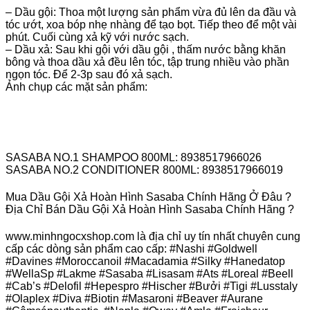
– Dầu gội: Thoa một lượng sản phẩm vừa đủ lên da đầu và
tóc ướt, xoa bóp nhẹ nhàng để tạo bọt. Tiếp theo để một vài
phút. Cuối cùng xả kỹ với nước sạch.
– Dầu xả: Sau khi gội với dầu gội , thấm nước bằng khăn
bông và thoa dầu xả đều lên tóc, tập trung nhiều vào phần
ngọn tóc. Để 2-3p sau đó xả sạch.
Ảnh chụp các mặt sản phẩm:
SASABA NO.1 SHAMPOO 800ML: 8938517966026
SASABA NO.2 CONDITIONER 800ML: 8938517966019
Mua Dầu Gội Xả Hoàn Hình Sasaba Chính Hãng Ở Đâu ?
Địa Chỉ Bán Dầu Gội Xả Hoàn Hình Sasaba Chính Hãng ?
www.minhngocxshop.com là địa chỉ uy tín nhất chuyên cung
cấp các dòng sản phẩm cao cấp: #Nashi #Goldwell
#Davines #Moroccanoil #Macadamia #Silky #Hanedatop
#WellaSp #Lakme #Sasaba #Lisasam #Ats #Loreal #Beell
#Cab’s #Delofil #Hepespro #Hischer #Bưởi #Tigi #Lusstaly
#Olaplex #Diva #Biotin #Masaroni #Beaver #Aurane