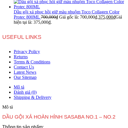
Dầu gội xả phục hồi giữ màu nhuộm Toco Collagen Color
Protec 800ML
700,000
₫
Giá gốc là: 700,000₫.
375,000
₫
Giá
hiện tại là: 375,000₫.
USEFUL LINKS
Privacy Policy
Returns
Terms & Conditions
Contact Us
Latest News
Our Sitemap
Mô tả
Đánh giá (0)
Shipping & Delivery
Mô tả
DẦU GỘI XẢ HOÀN HÌNH SASABA NO.1 – NO.2
Thông tin sản phẩm: