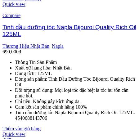
Quick view
Compare
Tinh dầu dưỡng tóc Napla Bijouroi Quality Rich Oil
125ML
Thương Hiệu Nhật Bản
,
Napla
690,000
₫
Thông Tin Sản Phẩm
Xuất xứ hàng hóa: Nhật Bản
Dung tích: 125ML
Dòng sản phẩm: Tinh Dầu Dưỡng Tóc Bijouroi Quality Rich
Oil
Đối tượng sử dụng: Mọi loại tóc đặc biệt là tóc hư tổn cần
phục hồi.
Chỉ tiêu: Không gây kích ứng da.
Cam kết sản phẩm chính hãng 100%
Tinh dầu dưỡng tóc Napla Bijouroi Quality Rich Oil 125ML:
4540688143706
Thêm vào giỏ hàng
Quick view