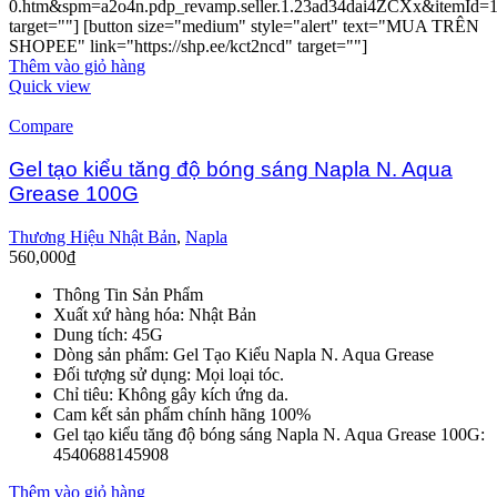
0.htm&spm=a2o4n.pdp_revamp.seller.1.23ad34dai4ZCXx&itemId=
target=""] [button size="medium" style="alert" text="MUA TRÊN
SHOPEE" link="https://shp.ee/kct2ncd" target=""]
Thêm vào giỏ hàng
Quick view
Compare
Gel tạo kiểu tăng độ bóng sáng Napla N. Aqua
Grease 100G
Thương Hiệu Nhật Bản
,
Napla
560,000
₫
Thông Tin Sản Phẩm
Xuất xứ hàng hóa: Nhật Bản
Dung tích: 45G
Dòng sản phẩm: Gel Tạo Kiểu Napla N. Aqua Grease
Đối tượng sử dụng: Mọi loại tóc.
Chỉ tiêu: Không gây kích ứng da.
Cam kết sản phẩm chính hãng 100%
Gel tạo kiểu tăng độ bóng sáng Napla N. Aqua Grease 100G:
4540688145908
Thêm vào giỏ hàng