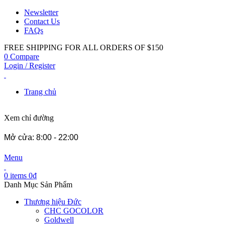
Newsletter
Contact Us
FAQs
FREE SHIPPING FOR ALL ORDERS OF $150
0
Compare
Login / Register
Trang chủ
Xem chỉ đường
Mở cửa: 8:00 - 22:00
Menu
0
items
0
₫
Danh Mục Sản Phẩm
Thương hiệu Đức
CHC GOCOLOR
Goldwell