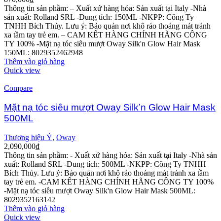
Thông tin sản phầm: – Xuất xứ hàng hóa: Sản xuất tại Italy -Nhà
sản xuất: Rolland SRL -Dung tích: 150ML -NKPP: Công Ty
TNHH Bích Thủy. Lưu ý: Bảo quản nơi khô ráo thoáng mát tránh
xa tầm tay trẻ em. – CAM KẾT HÀNG CHÍNH HÃNG CÔNG
TY 100% -Mặt nạ tóc siêu mượt Oway Silk'n Glow Hair Mask
150ML: 8029352462948
Thêm vào giỏ hàng
Quick view
Compare
Mặt nạ tóc siêu mượt Oway Silk’n Glow Hair Mask
500ML
Thương hiệu Ý
,
Oway
2,090,000
₫
Thông tin sản phầm:
- Xuất xứ hàng hóa: Sản xuất tại Italy
-Nhà sản
xuất: Rolland SRL
-Dung tích: 500ML
-NKPP: Công Ty TNHH
Bích Thủy.
Lưu ý: Bảo quản nơi khô ráo thoáng mát tránh xa tầm
tay trẻ em.
-CAM KẾT HÀNG CHÍNH HÃNG CÔNG TY 100%
-Mặt nạ tóc siêu mượt Oway Silk'n Glow Hair Mask 500ML:
8029352163142
Thêm vào giỏ hàng
Quick view