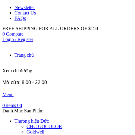
Newsletter
Contact Us
FAQs
FREE SHIPPING FOR ALL ORDERS OF $150
0
Compare
Login / Register
Trang chủ
Xem chỉ đường
Mở cửa: 8:00 - 22:00
Menu
0
items
0
₫
Danh Mục Sản Phẩm
Thương hiệu Đức
CHC GOCOLOR
Goldwell