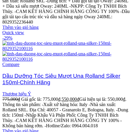
sản xuất: Rolland SRL
-Dung tích: + Dầu gội tái tạo Oway: 240ML
+ Dầu xả siểu mượt Oway: 240ML
-NKPP: Công Ty TNHH Bích
Thủy.
-CAM KẾT HÀNG CHÍNH HÃNG CÔNG TY 100%
-Dầu
gội tái tạo cấu trúc tóc và dầu xả hàng ngày Oway 240ML:
8029352236440
Thêm vào giỏ hàng
Quick view
-29%
Compare
Dầu Dưỡng Tóc Siêu Mượt Una Rolland Silker
150ml-Chính Hãng
Thương hiệu Ý
775,000
₫
Giá gốc là: 775,000₫.
550,000
₫
Giá hiện tại là: 550,000₫.
Thông tin sản phẩm: -Xuất xứ hàng hóa: Italy -Nhà sản xuất:
Rolland SRL. Địa Chỉ: 40057 - Granarolo E, Bologna, Italy. -Dung
tích: 150ml -Nhập Khẩu Và Phân Phối: Công Ty TNHH Bích
Thủy. -CAM KẾT HÀNG CHÍNH HÃNG CÔNG TY 100% -
Không bán hàng rởm. -Hotline/Zalo: 0964.004.018
Thêm vào giỏ hàng