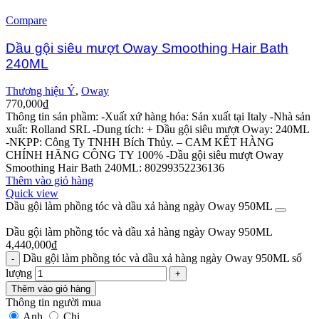
Compare
Dầu gội siêu mượt Oway Smoothing Hair Bath
240ML
Thương hiệu Ý
,
Oway
770,000
₫
Thông tin sản phầm:
-Xuất xứ hàng hóa: Sản xuất tại Italy
-Nhà sản
xuất: Rolland SRL
-Dung tích: + Dầu gội siêu mượt Oway: 240ML
-NKPP: Công Ty TNHH Bích Thủy.
– CAM KẾT HÀNG
CHÍNH HÃNG CÔNG TY 100%
-Dầu gội siêu mượt Oway
Smoothing Hair Bath 240ML: 80299352236136
Thêm vào giỏ hàng
Quick view
Dầu gội làm phồng tóc và dầu xả hàng ngày Oway 950ML
Dầu gội làm phồng tóc và dầu xả hàng ngày Oway 950ML
4,440,000
₫
Dầu gội làm phồng tóc và dầu xả hàng ngày Oway 950ML số
lượng
Thêm vào giỏ hàng
Thông tin người mua
Anh
Chị