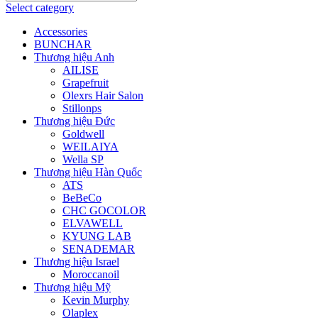
Select category
Accessories
BUNCHAR
Thương hiệu Anh
AILISE
Grapefruit
Olexrs Hair Salon
Stillonps
Thương hiệu Đức
Goldwell
WEILAIYA
Wella SP
Thương hiệu Hàn Quốc
ATS
BeBeCo
CHC GOCOLOR
ELVAWELL
KYUNG LAB
SENADEMAR
Thương hiệu Israel
Moroccanoil
Thương hiệu Mỹ
Kevin Murphy
Olaplex