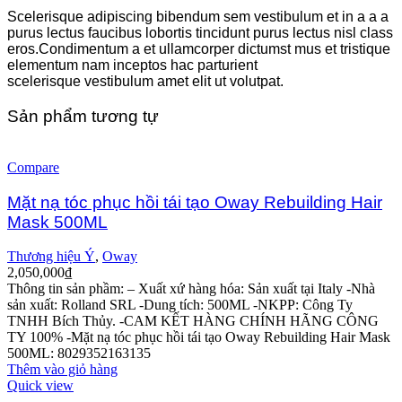
Scelerisque adipiscing bibendum sem vestibulum et in a a a
purus lectus faucibus lobortis tincidunt purus lectus nisl class
eros.Condimentum a et ullamcorper dictumst mus et tristique
elementum nam inceptos hac parturient
scelerisque vestibulum amet elit ut volutpat.
Sản phẩm tương tự
Compare
Mặt nạ tóc phục hồi tái tạo Oway Rebuilding Hair
Mask 500ML
Thương hiệu Ý
,
Oway
2,050,000
₫
Thông tin sản phầm:
– Xuất xứ hàng hóa: Sản xuất tại Italy
-Nhà
sản xuất: Rolland SRL
-Dung tích: 500ML
-NKPP: Công Ty
TNHH Bích Thủy.
-CAM KẾT HÀNG CHÍNH HÃNG CÔNG
TY 100%
-Mặt nạ tóc phục hồi tái tạo Oway Rebuilding Hair Mask
500ML: 8029352163135
Thêm vào giỏ hàng
Quick view