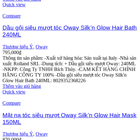
Quick view
Compare
Dầu gội siêu mượt tóc Oway Silk’n Glow Hair Bath
240ML
Thương hiệu Ý
,
Oway
795,000
₫
Thông tin sản phầm:
-Xuất xứ hàng hóa: Sản xuất tại Italy
-Nhà sản
xuất: Rolland SRL
-Dung tích: + Dầu gội siêu mượt Oway: 240ML
-NKPP: Công Ty TNHH Bích Thủy.
-CAM KẾT HÀNG CHÍNH
HÃNG CÔNG TY 100%
-Dầu gội siêu mượt tóc Oway Silk'n
Glow Hair Bath 240ML: 8029352368226
Thêm vào giỏ hàng
Quick view
Compare
Mặt nạ tóc siêu mượt Oway Silk’n Glow Hair Mask
150ML
Thương hiệu Ý
,
Oway
870,000
₫