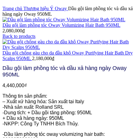
Click to enlarge
Trang chủ
Thương hiệu Ý
Oway
Dầu gội làm phồng tóc và dầu xả
hàng ngày Oway 950ML
Dầu gội làm phồng tóc Oway Volumizing Hair Bath 950ML
2,080,000
₫
Back to products
Dầu gội chống gàu cho da đầu khô Oway Purifying Hair Bath Dry
Scalps 950ML
2,180,000
₫
Dầu gội làm phồng tóc và dầu xả hàng ngày Oway
950ML
4,440,000
₫
Thông tin sản phẩm:
– Xuất xứ hàng hóa: Sản xuất tại Italy
-Nhà sản xuất: Rolland SRL
-Dung tích: + Dầu gội tăng phồng: 950ML
+ Dầu xả hàng ngày: 950ML
-NKPP: Công Ty TNHH Bích Thủy.
-Dầu làm phồng tóc oway volumizing hair bath: