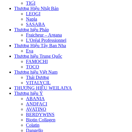
TIGI
Thương Hiệu Nhật Bản
LEOGI
Napla
SASABA
Thương hiệu Pháp
Fraicheur – Argana
L'Oréal Professionnel
Thương Hiệu Tây Ban Nha
Eva
Thương hiệu Trung Quốc
FAMOCHI
TOCO
Thương hiệu Việt Nam
Thái Dương
VITALYCIL
THƯƠNG HIỆU WEILAIYA
Thương hiệu Ý
ABANIA
ANDFACI
AVATINO
BERDYWINS
Biotin Collagen
Colatin
Dangello