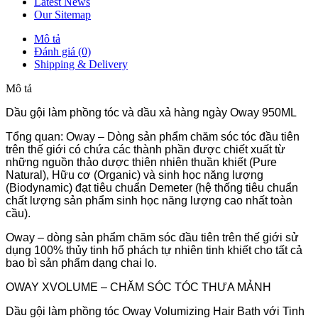
Latest News
Our Sitemap
Mô tả
Đánh giá (0)
Shipping & Delivery
Mô tả
Dầu gội làm phồng tóc và dầu xả hàng ngày Oway 950ML
Tổng quan: Oway – Dòng sản phẩm chăm sóc tóc đầu tiên
trên thế giới có chứa các thành phần được chiết xuất từ
những nguồn thảo dược thiên nhiên thuần khiết (Pure
Natural), Hữu cơ (Organic) và sinh học năng lượng
(Biodynamic) đạt tiêu chuẩn Demeter (hệ thống tiêu chuẩn
chất lượng sản phẩm sinh học năng lượng cao nhất toàn
cầu).
Oway – dòng sản phẩm chăm sóc đầu tiên trên thế giới sử
dụng 100% thủy tinh hổ phách tự nhiên tinh khiết cho tất cả
bao bì sản phẩm dạng chai lọ.
OWAY XVOLUME – CHĂM SÓC TÓC THƯA MẢNH
Dầu gội làm phồng tóc Oway Volumizing Hair Bath với Tinh