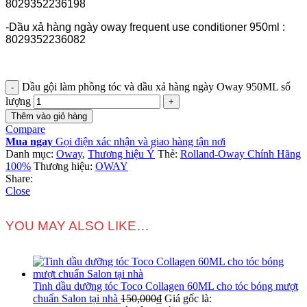
8029352236198
-Dầu xả hàng ngày oway frequent use conditioner 950ml :
8029352236082
Dầu gội làm phồng tóc và dầu xả hàng ngày Oway 950ML số
lượng
Thêm vào giỏ hàng
Compare
Mua ngay
Gọi điện xác nhận và giao hàng tận nơi
Danh mục:
Oway
,
Thương hiệu Ý
Thẻ:
Rolland-Oway Chính Hãng
100%
Thương hiệu:
OWAY
Share:
Close
YOU MAY ALSO LIKE…
Tinh dầu dưỡng tóc Toco Collagen 60ML cho tóc bóng mượt
chuẩn Salon tại nhà
150,000
₫
Giá gốc là: