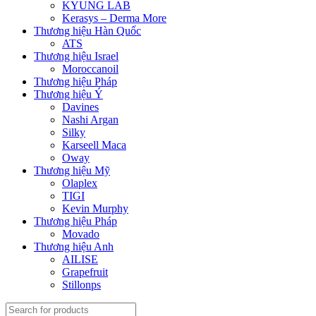
KYUNG LAB
Kerasys – Derma More
Thương hiệu Hàn Quốc
ATS
Thương hiệu Israel
Moroccanoil
Thương hiệu Pháp
Thương hiệu Ý
Davines
Nashi Argan
Silky
Karseell Maca
Oway
Thương hiệu Mỹ
Olaplex
TIGI
Kevin Murphy
Thương hiệu Pháp
Movado
Thương hiệu Anh
AILISE
Grapefruit
Stillonps