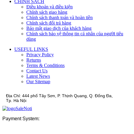
CHÍNH SÁCH
Điều khoản và điều kiện
Chính sách giao hàng
Chính sách thanh toán và hoàn tiền
Chính sách đổi trả hàng
Bảo mật giao dịch của khách hàng
Chính sách bảo vệ thông tin cá nhân của người tiêu
dùng
USEFUL LINKS
Privacy Policy
Returns
Terms & Conditions
Contact Us
Latest News
Our Sitemap
Địa Chỉ:
444 phố Tây Sơn, P. Thịnh Quang, Q. Đống Đa,
Tp. Hà Nội
Payment System: