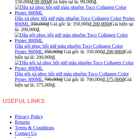
150,000₫.
99,000
₫
Giá hiện tại là: 99,000₫.
Dầu xả phục hồi giữ màu nhuộm Toco Collagen Color Protec
800ML
350,000
₫
Giá gốc là: 350,000₫.
200,000
₫
Giá hiện tại
là: 200,000₫.
Dầu gội phục hồi giữ màu nhuộm Toco Collagen Color
Protec 800ML
350,000
₫
Giá gốc là: 350,000₫.
200,000
₫
Giá
hiện tại là: 200,000₫.
Dầu gội xả phục hồi giữ màu nhuộm Toco Collagen Color
Protec 800ML
700,000
₫
Giá gốc là: 700,000₫.
375,000
₫
Giá
hiện tại là: 375,000₫.
USEFUL LINKS
Privacy Policy
Returns
Terms & Conditions
Contact Us