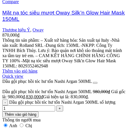
Compare
Mặt nạ tóc siêu mượt Oway Silk’n Glow Hair Mask
150ML
Thương hiệu Ý
,
Oway
870,000
₫
Thông tin sản phầm: – Xuất xứ hàng hóa: Sản xuất tại Italy -Nhà
sản xuất: Rolland SRL -Dung tích: 150ML -NKPP: Công Ty
TNHH Bích Thủy. Lưu ý: Bảo quản nơi khô ráo thoáng mát tránh
xa tầm tay trẻ em. – CAM KẾT HÀNG CHÍNH HÃNG CÔNG
TY 100% -Mặt nạ tóc siêu mượt Oway Silk'n Glow Hair Mask
150ML: 8029352462948
Thêm vào giỏ hàng
Quick view
Dầu gội phục hồi tóc hư tổn Nashi Argan 500ML
Dầu gội phục hồi tóc hư tổn Nashi Argan 500ML
980,000
₫
Giá gốc
là: 980,000₫.
830,000
₫
Giá hiện tại là: 830,000₫.
Dầu gội phục hồi tóc hư tổn Nashi Argan 500ML số lượng
Thêm vào giỏ hàng
Thông tin người mua
Anh
Chị