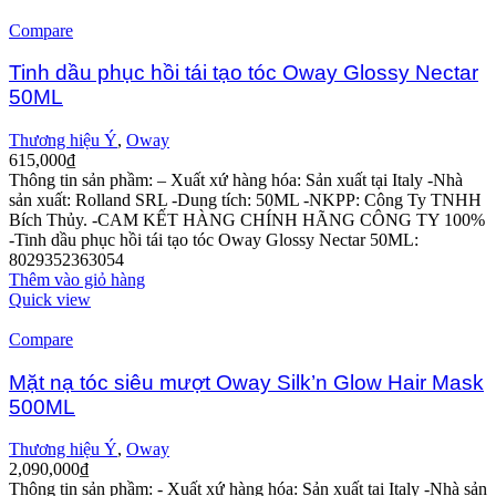
Compare
Tinh dầu phục hồi tái tạo tóc Oway Glossy Nectar
50ML
Thương hiệu Ý
,
Oway
615,000
₫
Thông tin sản phầm:
– Xuất xứ hàng hóa: Sản xuất tại Italy
-Nhà
sản xuất: Rolland SRL
-Dung tích: 50ML
-NKPP: Công Ty TNHH
Bích Thủy.
-CAM KẾT HÀNG CHÍNH HÃNG CÔNG TY 100%
-Tinh dầu phục hồi tái tạo tóc Oway Glossy Nectar 50ML:
8029352363054
Thêm vào giỏ hàng
Quick view
Compare
Mặt nạ tóc siêu mượt Oway Silk’n Glow Hair Mask
500ML
Thương hiệu Ý
,
Oway
2,090,000
₫
Thông tin sản phầm:
- Xuất xứ hàng hóa: Sản xuất tại Italy
-Nhà sản