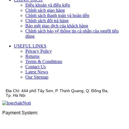
Điều khoản và điều kiện
Chính sách giao hàng
Chính sách thanh toán và hoàn tiền
Chính sách đổi trả hàng
Bảo mật giao dịch của khách hàng
Chính sách bảo vệ thông tin cá nhân của người tiêu
dùng
USEFUL LINKS
Privacy Policy
Returns
Terms & Conditions
Contact Us
Latest News
Our Sitemap
Địa Chỉ:
444 phố Tây Sơn, P. Thịnh Quang, Q. Đống Đa,
Tp. Hà Nội
Payment System: