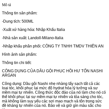
Mô tả
Thông tin sản phẩm:
-Dung tích: 500ML
-Xuất xứ hàng hóa: Nhập Khẩu Italia
-Nhà sản xuất: Landoll-Milano-Italia
-Nhập khẩu phân phối: CÔNG TY TNHH TMDV THIÊN AN
Hình ảnh sản phẩm:
Thông tin chi tiết:
CÔNG DỤNG CỦA DẦU GỘI PHỤC HỒI HƯ TỔN NASHI
ARGAN
Công dụng: Dầu gội Nashi nhẹ nhàng tẩy sạch tất cả các
loại tóc, khôi phục lại mức độ hydrat hóa lý tưởng và sự
mềm mại tự nhiên. Công thức độc đáo của nó làm cho nó có
thể khôi phục lại sự mềm mại tự nhiên và tỏa sáng cho tóc,
mà không làm suy yếu các sợi mao mạch và tôn trọng sức
đề kháng tự nhiên của nó. Bảo vệ và giữ gìn màu sắc cho