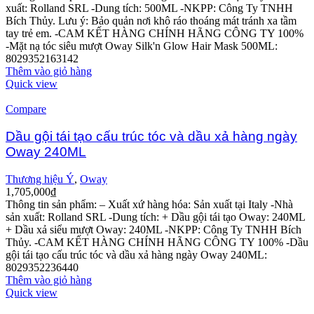
xuất: Rolland SRL
-Dung tích: 500ML
-NKPP: Công Ty TNHH
Bích Thủy.
Lưu ý: Bảo quản nơi khô ráo thoáng mát tránh xa tầm
tay trẻ em.
-CAM KẾT HÀNG CHÍNH HÃNG CÔNG TY 100%
-Mặt nạ tóc siêu mượt Oway Silk'n Glow Hair Mask 500ML:
8029352163142
Thêm vào giỏ hàng
Quick view
Compare
Dầu gội tái tạo cấu trúc tóc và dầu xả hàng ngày
Oway 240ML
Thương hiệu Ý
,
Oway
1,705,000
₫
Thông tin sản phẩm:
– Xuất xứ hàng hóa: Sản xuất tại Italy
-Nhà
sản xuất: Rolland SRL
-Dung tích: + Dầu gội tái tạo Oway: 240ML
+ Dầu xả siểu mượt Oway: 240ML
-NKPP: Công Ty TNHH Bích
Thủy.
-CAM KẾT HÀNG CHÍNH HÃNG CÔNG TY 100%
-Dầu
gội tái tạo cấu trúc tóc và dầu xả hàng ngày Oway 240ML:
8029352236440
Thêm vào giỏ hàng
Quick view