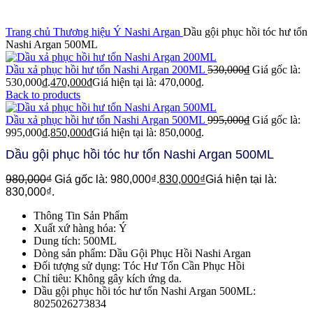
Click to enlarge
Trang chủ
Thương hiệu Ý
Nashi Argan
Dầu gội phục hồi tóc hư tổn
Nashi Argan 500ML
Dầu xả phục hồi hư tổn Nashi Argan 200ML
530,000
₫
Giá gốc là:
530,000₫.
470,000
₫
Giá hiện tại là: 470,000₫.
Back to products
Dầu xả phục hồi hư tổn Nashi Argan 500ML
995,000
₫
Giá gốc là:
995,000₫.
850,000
₫
Giá hiện tại là: 850,000₫.
Dầu gội phục hồi tóc hư tổn Nashi Argan 500ML
980,000
₫
Giá gốc là: 980,000₫.
830,000
₫
Giá hiện tại là:
830,000₫.
Thông Tin Sản Phẩm
Xuất xứ hàng hóa: Ý
Dung tích: 500ML
Dòng sản phẩm: Dầu Gội Phục Hồi Nashi Argan
Đối tượng sử dụng: Tóc Hư Tổn Cần Phục Hồi
Chỉ tiêu: Không gây kích ứng da.
Dầu gội phục hồi tóc hư tổn Nashi Argan 500ML:
8025026273834