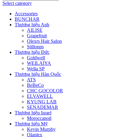
Select category
Accessories
BUNCHAR
Thương hiệu Anh
AILISE
Grapefruit
Olexrs Hair Salon
Stillonps
Thương hiệu Đức
Goldwell
WEILAIYA
Wella SP
Thương hiệu Hàn Quốc
ATS
BeBeCo
CHC GOCOLOR
ELVAWELL
KYUNG LAB
SENADEMAR
Thương hiệu Israel
Moroccanoil
Thương hiệu Mỹ
Kevin Murphy
Olaplex