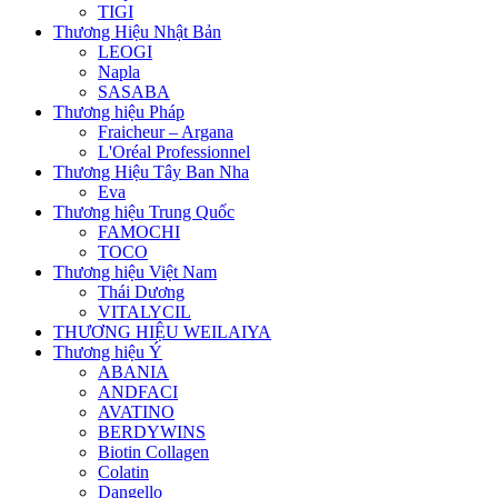
TIGI
Thương Hiệu Nhật Bản
LEOGI
Napla
SASABA
Thương hiệu Pháp
Fraicheur – Argana
L'Oréal Professionnel
Thương Hiệu Tây Ban Nha
Eva
Thương hiệu Trung Quốc
FAMOCHI
TOCO
Thương hiệu Việt Nam
Thái Dương
VITALYCIL
THƯƠNG HIỆU WEILAIYA
Thương hiệu Ý
ABANIA
ANDFACI
AVATINO
BERDYWINS
Biotin Collagen
Colatin
Dangello