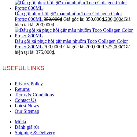
Dầu gội phục hồi giữ màu nhuộm Toco Collagen Color
Protec 800ML
350,000
₫
Giá gốc là: 350,000₫.
200,000
₫
Giá
hiện tại là: 200,000₫.
Dầu gội xả phục hồi giữ màu nhuộm Toco Collagen Color
Protec 800ML
700,000
₫
Giá gốc là: 700,000₫.
375,000
₫
Giá
hiện tại là: 375,000₫.
USEFUL LINKS
Privacy Policy
Returns
Terms & Conditions
Contact Us
Latest News
Our Sitemap
Mô tả
Đánh giá (0)
Shipping & Delivery