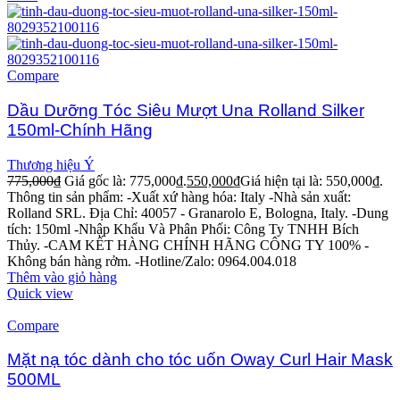
Compare
Dầu Dưỡng Tóc Siêu Mượt Una Rolland Silker
150ml-Chính Hãng
Thương hiệu Ý
775,000
₫
Giá gốc là: 775,000₫.
550,000
₫
Giá hiện tại là: 550,000₫.
Thông tin sản phẩm: -Xuất xứ hàng hóa: Italy -Nhà sản xuất:
Rolland SRL. Địa Chỉ: 40057 - Granarolo E, Bologna, Italy. -Dung
tích: 150ml -Nhập Khẩu Và Phân Phối: Công Ty TNHH Bích
Thủy. -CAM KẾT HÀNG CHÍNH HÃNG CÔNG TY 100% -
Không bán hàng rởm. -Hotline/Zalo: 0964.004.018
Thêm vào giỏ hàng
Quick view
Compare
Mặt nạ tóc dành cho tóc uốn Oway Curl Hair Mask
500ML