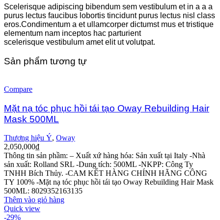
Scelerisque adipiscing bibendum sem vestibulum et in a a a
purus lectus faucibus lobortis tincidunt purus lectus nisl class
eros.Condimentum a et ullamcorper dictumst mus et tristique
elementum nam inceptos hac parturient
scelerisque vestibulum amet elit ut volutpat.
Sản phẩm tương tự
Compare
Mặt nạ tóc phục hồi tái tạo Oway Rebuilding Hair
Mask 500ML
Thương hiệu Ý
,
Oway
2,050,000
₫
Thông tin sản phầm:
– Xuất xứ hàng hóa: Sản xuất tại Italy
-Nhà
sản xuất: Rolland SRL
-Dung tích: 500ML
-NKPP: Công Ty
TNHH Bích Thủy.
-CAM KẾT HÀNG CHÍNH HÃNG CÔNG
TY 100%
-Mặt nạ tóc phục hồi tái tạo Oway Rebuilding Hair Mask
500ML: 8029352163135
Thêm vào giỏ hàng
Quick view
-29%