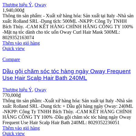
Thương hiệu Ý
,
Oway
1,940,000
₫
Thông tin sản phẩm:
- Xuất xứ hàng hóa: Sản xuất tại Italy
-Nhà sản
xuất: Rolland SRL
-Dung tích: 500ML
-NKPP: Công Ty TNHH
Bích Thủy.
-CAM KẾT HÀNG CHÍNH HÃNG CÔNG TY 100%
-Mặt nạ tóc dành cho tóc uốn Oway Curl Hair Mask 500ML:
8029352163074
Thêm vào giỏ hàng
Quick view
Compare
Dầu gội chăm sóc tóc hàng ngày Oway Frequent
Use Hair Scalp Hair Bath 240ML
Thương hiệu Ý
,
Oway
770,000
₫
Thông tin sản phầm:
-Xuất xứ hàng hóa: Sản xuất tại Italy
-Nhà sản
xuất: Rolland SRL
-Dung tích: + Dầu gội hàng ngày Oway: 240ML
-NKPP: Công Ty TNHH Bích Thủy.
-CAM KẾT HÀNG CHÍNH
HÃNG CÔNG TY 100%
-Dầu gội chăm sóc tóc hàng ngày Oway
Frequent Use Hair Scalp Hair Bath 240ML: 8029352236051
Thêm vào giỏ hàng
Quick view