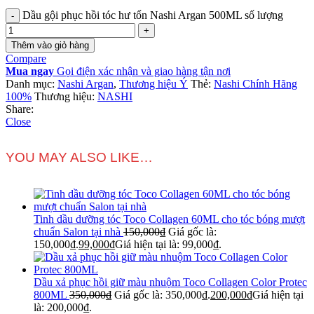
Dầu gội phục hồi tóc hư tổn Nashi Argan 500ML số lượng
Thêm vào giỏ hàng
Compare
Mua ngay
Gọi điện xác nhận và giao hàng tận nơi
Danh mục:
Nashi Argan
,
Thương hiệu Ý
Thẻ:
Nashi Chính Hãng
100%
Thương hiệu:
NASHI
Share:
Close
YOU MAY ALSO LIKE…
Tinh dầu dưỡng tóc Toco Collagen 60ML cho tóc bóng mượt
chuẩn Salon tại nhà
150,000
₫
Giá gốc là:
150,000₫.
99,000
₫
Giá hiện tại là: 99,000₫.
Dầu xả phục hồi giữ màu nhuộm Toco Collagen Color Protec
800ML
350,000
₫
Giá gốc là: 350,000₫.
200,000
₫
Giá hiện tại
là: 200,000₫.