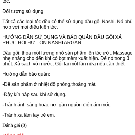
tóc.
Đối tượng sử dụng:
Tất cả các loại tóc đều có thể sử dụng dầu gội Nashi. Nó phù
hợp với mọi điều kiện tóc.
HƯỚNG DẪN SỬ DỤNG VÀ BẢO QUẢN DẦU GỘI XẢ
PHỤC HỒI HƯ TỔN NASHI ARGAN
Dầu gội: thoa một lượng nhỏ sản phẩm lên tóc ướt. Massage
nhẹ nhàng cho đến khi có bọt mềm xuất hiện. Để nó trong 3
phút. Xả sạch với nước. Gội lại một lần nữa nếu cần thiết.
Hướng dẫn bảo quản:
-Để sản phẩm ở nhiệt độ phòng,thoáng mát.
-Đậy kín nắp sau khi sử dụng.
-Tránh ánh sáng hoặc nơi gần nguồn điện,ẩm mốc.
-Tránh xa tầm tay trẻ em.
Đánh giá (0)