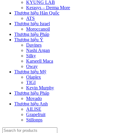
KYUNG LAB
Kerasys – Derma More
Thương hiệu Hàn Quốc
ATS
Thương hiệu Israel
Moroccanoil
Thương hiệu Pháp
Thương hiệu Ý
Davines
Nashi Argan
Silky
Karseell Maca
Oway
Thương hiệu Mỹ
Olaplex
TIGI
Kevin Murphy
Thương hiệu Pháp
Movado
Thương hiệu Anh
AILISE
Grapefruit
Stillonps