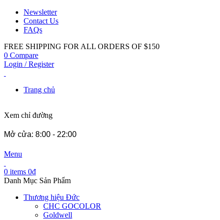
Newsletter
Contact Us
FAQs
FREE SHIPPING FOR ALL ORDERS OF $150
0
Compare
Login / Register
Trang chủ
Xem chỉ đường
Mở cửa: 8:00 - 22:00
Menu
0
items
0
₫
Danh Mục Sản Phẩm
Thương hiệu Đức
CHC GOCOLOR
Goldwell