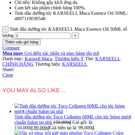
Chỉ tiêu: Không gây kích ứng da.
Cam kết sản phẩm chính hãng 100%.
Tinh dầu dưỡng tóc KARSEELL Maca Essence Oil 50ML:
4897110030548
Tinh dầu dưỡng tóc KARSEELL Maca Essence Oil 50ML số
lượng
Thêm vào giỏ hàng
Compare
Mua ngay
Gọi điện xác nhận và giao hàng tận nơi
Danh mục:
Karseell Maca
,
Thương hiệu Ý
Thẻ:
KARSEELL
CHÍNH HÃNG
Thương hiệu:
KARSEELL
Share:
Close
YOU MAY ALSO LIKE…
Tinh dầu dưỡng tóc Toco Collagen 60ML cho tóc bóng mượt
chuẩn Salon tại nhà
150,000
₫
Giá gốc là:
150,000₫.
99,000
₫
Giá hiện tại là: 99,000₫.