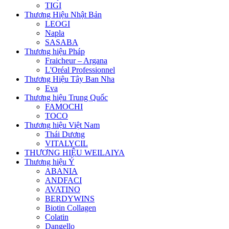
TIGI
Thương Hiệu Nhật Bản
LEOGI
Napla
SASABA
Thương hiệu Pháp
Fraicheur – Argana
L'Oréal Professionnel
Thương Hiệu Tây Ban Nha
Eva
Thương hiệu Trung Quốc
FAMOCHI
TOCO
Thương hiệu Việt Nam
Thái Dương
VITALYCIL
THƯƠNG HIỆU WEILAIYA
Thương hiệu Ý
ABANIA
ANDFACI
AVATINO
BERDYWINS
Biotin Collagen
Colatin
Dangello