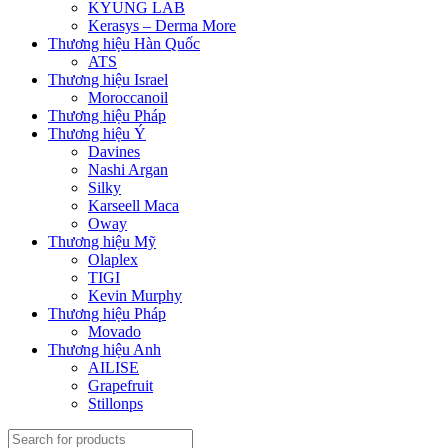
KYUNG LAB
Kerasys – Derma More
Thương hiệu Hàn Quốc
ATS
Thương hiệu Israel
Moroccanoil
Thương hiệu Pháp
Thương hiệu Ý
Davines
Nashi Argan
Silky
Karseell Maca
Oway
Thương hiệu Mỹ
Olaplex
TIGI
Kevin Murphy
Thương hiệu Pháp
Movado
Thương hiệu Anh
AILISE
Grapefruit
Stillonps