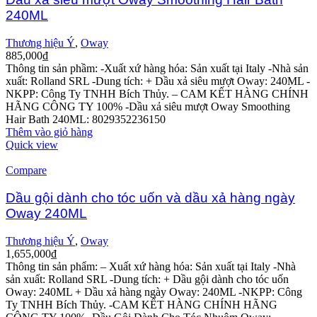
240ML
Thương hiệu Ý
,
Oway
885,000
₫
Thông tin sản phầm:
-Xuất xứ hàng hóa: Sản xuất tại Italy
-Nhà sản
xuất: Rolland SRL
-Dung tích: + Dầu xả siêu mượt Oway: 240ML
-
NKPP: Công Ty TNHH Bích Thủy.
– CAM KẾT HÀNG CHÍNH
HÃNG CÔNG TY 100%
-Dầu xả siêu mượt Oway Smoothing
Hair Bath 240ML: 8029352236150
Thêm vào giỏ hàng
Quick view
Compare
Dầu gội dành cho tóc uốn và dầu xả hàng ngày
Oway 240ML
Thương hiệu Ý
,
Oway
1,655,000
₫
Thông tin sản phẩm:
– Xuất xứ hàng hóa: Sản xuất tại Italy
-Nhà
sản xuất: Rolland SRL
-Dung tích: + Dầu gội dành cho tóc uốn
Oway: 240ML
+ Dầu xả hàng ngày Oway: 240ML
-NKPP: Công
Ty TNHH Bích Thủy.
-CAM KẾT HÀNG CHÍNH HÃNG