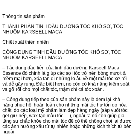
Thông tin sản phẩm
THÀNH PHẦN TINH DẦU DƯỠNG TÓC KHÔ SƠ, TÓC
NHUỘM KARSEELL MACA
Chiết xuất thiên nhiên
CÔNG DỤNG TINH DẦU DƯỠNG TÓC KHÔ SƠ, TÓC
NHUỘM KARSEELL MACA
– Tác dụng đầu tiên của tinh dầu dưỡng Karseell Maca
Essence đó chính là giúp các sợi tóc trở nên bóng mượt &
mềm mại hơn, xóa tan đi những lo âu về một mái tóc xơ rối
và dễ gãy rụng. Đặc biệt hơn, nó còn có khả năng kiểm soát
và gỡ rối cho mọi chất tóc, thậm chí cả tóc xoăn.
– Công dụng tiếp theo của sản phẩm này là đem lại khả
năng phục hồi hoàn toàn cho những mái tóc hư tổn do hóa
chất, do các loại mỹ phẩm làm đẹp hàng ngày (sáp vuốt tóc,
gel giữ nếp, wax tạo màu tóc….), ngoài ra nó còn giúp gia
tăng sự chắc khỏe cho mái tóc để có thể chống chọi lại được
các ảnh hưởng xấu từ tự nhiên hoặc những kích thích từ bên
ngoài.