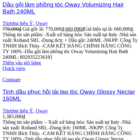
Dầu gội làm phồng tóc Oway Volumizing Hair
Bath 240ML
Thương hiệu Ý
,
Oway
770,000
₫
Giá gốc là: 770,000₫.
660,000
₫
Giá hiện tại là: 660,000₫.
Thông tin sản phầm:
-Xuất xứ hàng hóa: Sản xuất tại Italy
-Nhà sản
xuất: Rolland SRL
-Dung tích: + Dầu gội: 240ML
-NKPP: Công Ty
TNHH Bích Thủy.
-CAM KẾT HÀNG CHÍNH HÃNG CÔNG
TY 100%
-Dầu gội làm phồng tóc Oway Volumizing Hair Bath
240ML: 8029352236181
Thêm vào giỏ hàng
Quick view
Compare
Tinh dầu phục hồi tái tạo tóc Oway Glossy Nectar
160ML
Thương hiệu Ý
,
Oway
1,385,000
₫
Thông tin sản phầm:
– Xuất xứ hàng hóa: Sản xuất tại Italy
-Nhà
sản xuất: Rolland SRL
-Dung tích: 160ML
-NKPP: Công Ty
TNHH Bích Thủy.
-CAM KẾT HÀNG CHÍNH HÃNG CÔNG
TY 100%
-Tinh dầu phục hồi tái tạo tóc Oway Glossy Nectar