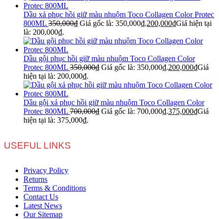
Dầu xả phục hồi giữ màu nhuộm Toco Collagen Color Protec
800ML
350,000
₫
Giá gốc là: 350,000₫.
200,000
₫
Giá hiện tại
là: 200,000₫.
Dầu gội phục hồi giữ màu nhuộm Toco Collagen Color
Protec 800ML
350,000
₫
Giá gốc là: 350,000₫.
200,000
₫
Giá
hiện tại là: 200,000₫.
Dầu gội xả phục hồi giữ màu nhuộm Toco Collagen Color
Protec 800ML
700,000
₫
Giá gốc là: 700,000₫.
375,000
₫
Giá
hiện tại là: 375,000₫.
USEFUL LINKS
Privacy Policy
Returns
Terms & Conditions
Contact Us
Latest News
Our Sitemap