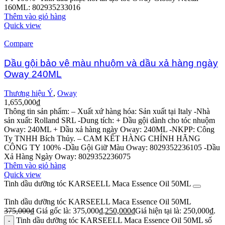
160ML: 802935233016
Thêm vào giỏ hàng
Quick view
Compare
Dầu gội bảo vệ màu nhuộm và dầu xả hàng ngày
Oway 240ML
Thương hiệu Ý
,
Oway
1,655,000
₫
Thông tin sản phẩm:
– Xuất xứ hàng hóa: Sản xuất tại Italy
-Nhà
sản xuất: Rolland SRL
-Dung tích: + Dầu gội dành cho tóc nhuộm
Oway: 240ML
+ Dầu xả hàng ngày Oway: 240ML
-NKPP: Công
Ty TNHH Bích Thủy.
– CAM KẾT HÀNG CHÍNH HÃNG
CÔNG TY 100%
-Dầu Gội Giữ Màu Oway: 8029352236105
-Dầu
Xả Hàng Ngày Oway: 8029352236075
Thêm vào giỏ hàng
Quick view
Tinh dầu dưỡng tóc KARSEELL Maca Essence Oil 50ML
Tinh dầu dưỡng tóc KARSEELL Maca Essence Oil 50ML
375,000
₫
Giá gốc là: 375,000₫.
250,000
₫
Giá hiện tại là: 250,000₫.
Tinh dầu dưỡng tóc KARSEELL Maca Essence Oil 50ML số