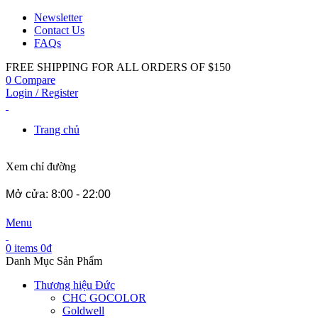
Newsletter
Contact Us
FAQs
FREE SHIPPING FOR ALL ORDERS OF $150
0
Compare
Login / Register
Trang chủ
Xem chỉ đường
Mở cửa: 8:00 - 22:00
Menu
0
items
0
₫
Danh Mục Sản Phẩm
Thương hiệu Đức
CHC GOCOLOR
Goldwell