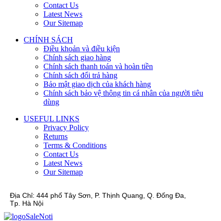
Contact Us
Latest News
Our Sitemap
CHÍNH SÁCH
Điều khoản và điều kiện
Chính sách giao hàng
Chính sách thanh toán và hoàn tiền
Chính sách đổi trả hàng
Bảo mật giao dịch của khách hàng
Chính sách bảo vệ thông tin cá nhân của người tiêu
dùng
USEFUL LINKS
Privacy Policy
Returns
Terms & Conditions
Contact Us
Latest News
Our Sitemap
Địa Chỉ:
444 phố Tây Sơn, P. Thịnh Quang, Q. Đống Đa,
Tp. Hà Nội