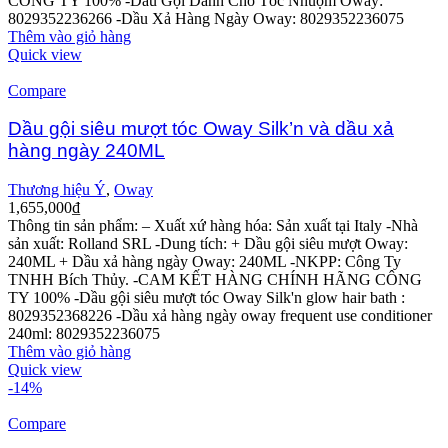
CÔNG TY 100%
-Dầu Gội Dành Cho Tóc Nhuộm Oway:
8029352236266
-Dầu Xả Hàng Ngày Oway: 8029352236075
Thêm vào giỏ hàng
Quick view
Compare
Dầu gội siêu mượt tóc Oway Silk’n và dầu xả
hàng ngày 240ML
Thương hiệu Ý
,
Oway
1,655,000
₫
Thông tin sản phẩm:
– Xuất xứ hàng hóa: Sản xuất tại Italy
-Nhà
sản xuất: Rolland SRL
-Dung tích: + Dầu gội siêu mượt Oway:
240ML
+ Dầu xả hàng ngày Oway: 240ML
-NKPP: Công Ty
TNHH Bích Thủy.
-CAM KẾT HÀNG CHÍNH HÃNG CÔNG
TY 100%
-Dầu gội siêu mượt tóc Oway Silk'n glow hair bath :
8029352368226
-Dầu xả hàng ngày oway frequent use conditioner
240ml: 8029352236075
Thêm vào giỏ hàng
Quick view
-14%
Compare