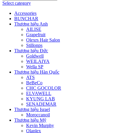
Select category
Accessories
BUNCHAR
Thương hiệu Anh
AILISE
Grapefruit
Olexrs Hair Salon
Stillonps
Thương hiệu Đức
Goldwell
WEILAIYA
Wella SP
Thương hiệu Hàn Quốc
ATS
BeBeCo
CHC GOCOLOR
ELVAWELL
KYUNG LAB
SENADEMAR
Thương hiệu Israel
Moroccanoil
Thương hiệu Mỹ
Kevin Murphy
Olaplex