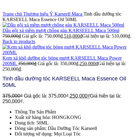
Click to enlarge
Trang chủ
Thương hiệu Ý
Karseell Maca
Tinh dầu dưỡng tóc
KARSEELL Maca Essence Oil 50ML
Dầu gội xả mềm mượt chống gàu KARSEELL Maca 500ml
750,000
₫
Giá gốc là: 750,000₫.
510,000
₫
Giá hiện tại là: 510,000₫.
Back to products
Kem xả khô dưỡng tóc bóng mượt KARSEELL Maca Power
200ML
350,000
₫
Giá gốc là: 350,000₫.
250,000
₫
Giá hiện tại là:
250,000₫.
Tinh dầu dưỡng tóc KARSEELL Maca Essence Oil
50ML
375,000
₫
Giá gốc là: 375,000₫.
250,000
₫
Giá hiện tại là:
250,000₫.
Thông Tin Sản Phẩm
Xuất xứ hàng hóa: HONGKONG
Dung tích: 50ML
Dòng sản phẩm: Dầu Dưỡng Tóc Karseell
Đối tượng sử dụng: Mọi Loại Tóc