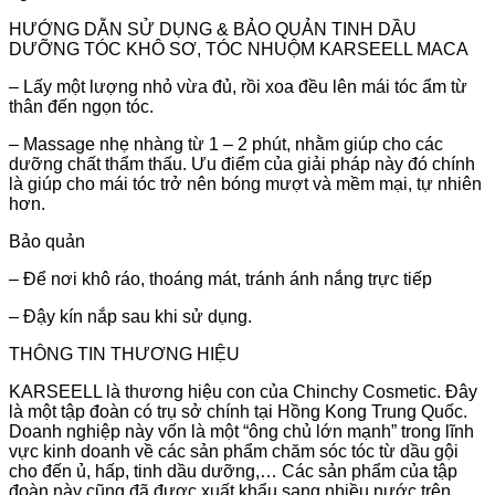
HƯỚNG DẪN SỬ DỤNG & BẢO QUẢN TINH DẦU
DƯỠNG TÓC KHÔ SƠ, TÓC NHUỘM KARSEELL MACA
– Lấy một lượng nhỏ vừa đủ, rồi xoa đều lên mái tóc ẩm từ
thân đến ngọn tóc.
– Massage nhẹ nhàng từ 1 – 2 phút, nhằm giúp cho các
dưỡng chất thẩm thấu. Ưu điểm của giải pháp này đó chính
là giúp cho mái tóc trở nên bóng mượt và mềm mại, tự nhiên
hơn.
Bảo quản
– Để nơi khô ráo, thoáng mát, tránh ánh nắng trực tiếp
– Đậy kín nắp sau khi sử dụng.
THÔNG TIN THƯƠNG HIỆU
KARSEELL là thương hiệu con của Chinchy Cosmetic. Đây
là một tập đoàn có trụ sở chính tại Hồng Kong Trung Quốc.
Doanh nghiệp này vốn là một “ông chủ lớn mạnh” trong lĩnh
vực kinh doanh về các sản phẩm chăm sóc tóc từ dầu gội
cho đến ủ, hấp, tinh dầu dưỡng,… Các sản phẩm của tập
đoàn này cũng đã được xuất khẩu sang nhiều nước trên