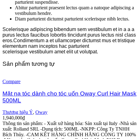
parturient suspendisse.
Abitur parturient praesent lectus quam a natoque adipiscing a
vestibulum hendre.
Diam parturient dictumst parturient scelerisque nibh lectus.
Scelerisque adipiscing bibendum sem vestibulum et in a a a
purus lectus faucibus lobortis tincidunt purus lectus nisl class
eros.Condimentum a et ullamcorper dictumst mus et tristique
elementum nam inceptos hac parturient
scelerisque vestibulum amet elit ut volutpat.
Sản phẩm tương tự
Compare
Mặt nạ tóc dành cho tóc uốn Oway Curl Hair Mask
500ML
Thương hiệu Ý
,
Oway
1,940,000
₫
Thông tin sản phẩm:
- Xuất xứ hàng hóa: Sản xuất tại Italy
-Nhà sản
xuất: Rolland SRL
-Dung tích: 500ML
-NKPP: Công Ty TNHH
Bích Thủy.
-CAM KẾT HÀNG CHÍNH HÃNG CÔNG TY 100%