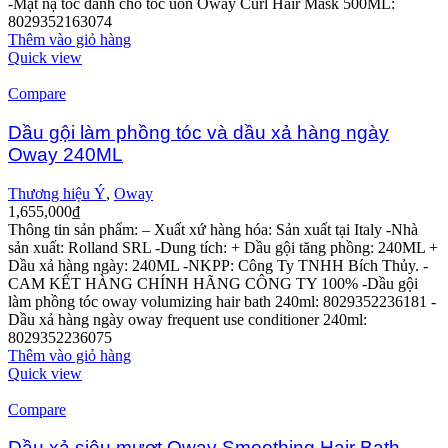
-Mặt nạ tóc dành cho tóc uốn Oway Curl Hair Mask 500ML:
8029352163074
Thêm vào giỏ hàng
Quick view
Compare
Dầu gội làm phồng tóc và dầu xả hàng ngày
Oway 240ML
Thương hiệu Ý
,
Oway
1,655,000
₫
Thông tin sản phẩm:
– Xuất xứ hàng hóa: Sản xuất tại Italy
-Nhà
sản xuất: Rolland SRL
-Dung tích: + Dầu gội tăng phồng: 240ML
+
Dầu xả hàng ngày: 240ML
-NKPP: Công Ty TNHH Bích Thủy.
-
CAM KẾT HÀNG CHÍNH HÃNG CÔNG TY 100%
-Dầu gội
làm phồng tóc oway volumizing hair bath 240ml: 8029352236181
-
Dầu xả hàng ngày oway frequent use conditioner 240ml:
8029352236075
Thêm vào giỏ hàng
Quick view
Compare
Dầu xả siêu mượt Oway Smoothing Hair Bath