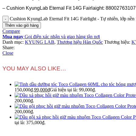
– Cushion KyungLab Eternal Fit 14G Fairlaight: 8800276310
Cushion KyungLab Eternal Fit 14G Fairlight - Tự nhiên, lớp nền
Thêm vào giỏ hàng
Compare
Mua ngay
Gọi điện xác nhận và giao hàng tận nơi
Danh mục:
KYUNG LAB
,
Thương hiệu Hàn Quốc
Thương hiệu:
K
Share:
Close
YOU MAY ALSO LIKE…
150,000₫.
99,000
₫
Giá hiện tại là: 99,000₫.
200,000₫.
200,000₫.
tại là: 375,000₫.