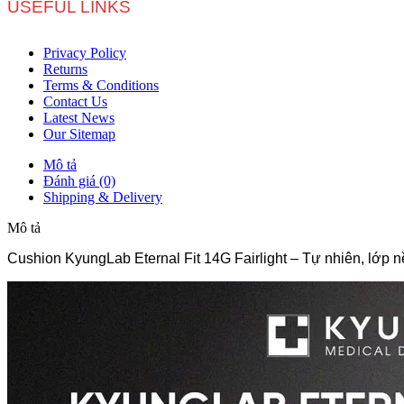
USEFUL LINKS
Privacy Policy
Returns
Terms & Conditions
Contact Us
Latest News
Our Sitemap
Mô tả
Đánh giá (0)
Shipping & Delivery
Mô tả
Cushion KyungLab Eternal Fit 14G Fairlight – Tự nhiên, lớp 