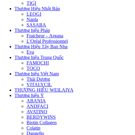
TIGI
Thương Hiệu Nhật Bản
LEOGI
Napla
SASABA
Thương hiệu Pháp
Fraicheur – Argana
L'Oréal Professionnel
Thương Hiệu Tây Ban Nha
Eva
Thương hiệu Trung Quốc
FAMOCHI
TOCO
Thương hiệu Việt Nam
Thái Dương
VITALYCIL
THƯƠNG HIỆU WEILAIYA
Thương hiệu Ý
ABANIA
ANDFACI
AVATINO
BERDYWINS
Biotin Collagen
Colatin
Dangello