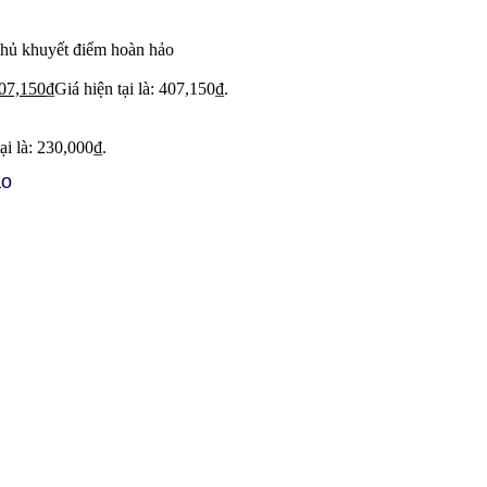
phủ khuyết điểm hoàn hảo
07,150
₫
Giá hiện tại là: 407,150₫.
ại là: 230,000₫.
ảo