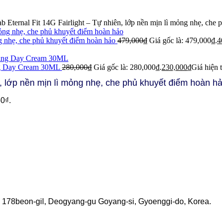
Eternal Fit 14G Fairlight – Tự nhiên, lớp nền mịn lì mỏng nhẹ, che 
g nhẹ, che phủ khuyết điểm hoàn hảo
479,000
₫
Giá gốc là: 479,000₫.
4
g Day Cream 30ML
280,000
₫
Giá gốc là: 280,000₫.
230,000
₫
Giá hiện t
n, lớp nền mịn lì mỏng nhẹ, che phủ khuyết điểm hoàn h
50₫.
178beon-gil, Deogyang-gu Goyang-si, Gyoenggi-do, Korea.