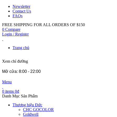
Newsletter
Contact Us
FAQs
FREE SHIPPING FOR ALL ORDERS OF $150
0
Compare
Login / Register
Trang chủ
Xem chỉ đường
Mở cửa: 8:00 - 22:00
Menu
0
items
0
₫
Danh Mục Sản Phẩm
Thương hiệu Đức
CHC GOCOLOR
Goldwell