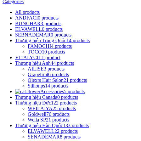
Categories
All
products
ANDFACI
0 products
BUNCHAR
3 products
ELVAWELL
0 products
SEBNADEMAR
0 products
Thương hiệu Trung Quốc
14 products
FAMOCHI
4 products
TOCO
10 products
VITALYCIL
1 product
Thương hiệu Anh
44 products
AILISE
3 products
Grapefruit
6 products
Olexrs Hair Salon
21 products
Stillonps
14 products
Accessories
5 products
Thương hiệu Canada
0 products
Thương hiệu Đức
122 products
WEILAIYA
25 products
Goldwell
76 products
Wella SP
21 products
Thương hiệu Hàn Quốc
133 products
ELVAWELL
22 products
SENADEMAR
8 products