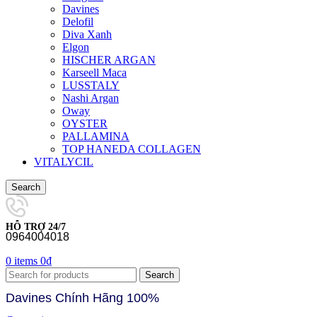
Davines
Delofil
Diva Xanh
Elgon
HISCHER ARGAN
Karseell Maca
LUSSTALY
Nashi Argan
Oway
OYSTER
PALLAMINA
TOP HANEDA COLLAGEN
VITALYCIL
Search
HỖ TRỢ 24/7
0964004018
0
items
0
₫
Search
Davines Chính Hãng 100%