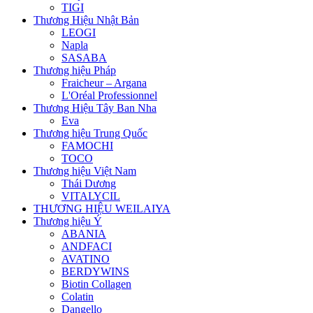
TIGI
Thương Hiệu Nhật Bản
LEOGI
Napla
SASABA
Thương hiệu Pháp
Fraicheur – Argana
L'Oréal Professionnel
Thương Hiệu Tây Ban Nha
Eva
Thương hiệu Trung Quốc
FAMOCHI
TOCO
Thương hiệu Việt Nam
Thái Dương
VITALYCIL
THƯƠNG HIỆU WEILAIYA
Thương hiệu Ý
ABANIA
ANDFACI
AVATINO
BERDYWINS
Biotin Collagen
Colatin
Dangello