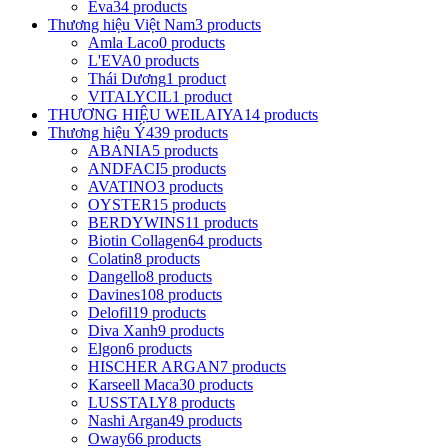
Eva
34 products
Thương hiệu Việt Nam
3 products
Amla Laco
0 products
L'EVA
0 products
Thái Dương
1 product
VITALYCIL
1 product
THƯƠNG HIỆU WEILAIYA
14 products
Thương hiệu Ý
439 products
ABANIA
5 products
ANDFACI
5 products
AVATINO
3 products
OYSTER
15 products
BERDYWINS
11 products
Biotin Collagen
64 products
Colatin
8 products
Dangello
8 products
Davines
108 products
Delofil
19 products
Diva Xanh
9 products
Elgon
6 products
HISCHER ARGAN
7 products
Karseell Maca
30 products
LUSSTALY
8 products
Nashi Argan
49 products
Oway
66 products