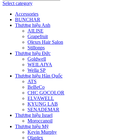
Select category
Accessories
BUNCHAR
Thương hiệu Anh
AILISE
Grapefruit
Olexrs Hair Salon
Stillonps
Thương hiệu Đức
Goldwell
WEILAIYA
Wella SP
Thương hiệu Hàn Quốc
ATS
BeBeCo
CHC GOCOLOR
ELVAWELL
KYUNG LAB
SENADEMAR
Thương hiệu Israel
Moroccanoil
Thương hiệu Mỹ
Kevin Murphy
Olaplex