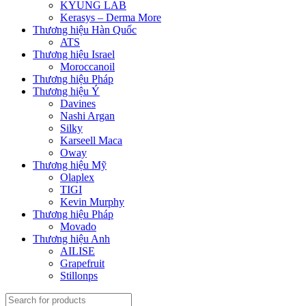
KYUNG LAB
Kerasys – Derma More
Thương hiệu Hàn Quốc
ATS
Thương hiệu Israel
Moroccanoil
Thương hiệu Pháp
Thương hiệu Ý
Davines
Nashi Argan
Silky
Karseell Maca
Oway
Thương hiệu Mỹ
Olaplex
TIGI
Kevin Murphy
Thương hiệu Pháp
Movado
Thương hiệu Anh
AILISE
Grapefruit
Stillonps