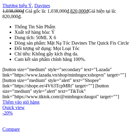
Thương hiệu Ý
,
Davines
1,038,000
₫
Giá gốc là: 1,038,000₫.
820,000
₫
Giá hiện tại là:
820,000₫.
Thông Tin Sản Phẩm
Xuất xứ hàng hóa: Ý
Dung tích: 50ML X 6
Dòng sản phẩm: Mặt Nạ Tóc Davines The Quick Fix Circle
Đối tượng sử dụng: Mọi Loại Tóc
Chỉ tiêu: Không gây kích ứng da.
Cam kết sản phẩm chính hãng 100%.
[button size="medium" style="secondary" text="Lazada"
link="https://www.lazada.vn/shop/minhngocxshopvn" target=""]
[button size="medium" style="alert" text="Shopee"
link="https://shope.ee/4V63TcpMRt" target=""] [button
size="medium" style="alert" text="TikTok"
link="https://www.tiktok.com/@minhngocdaugoi" target=""]
Thêm vào giỏ hàng
Quick view
-20%
Compare