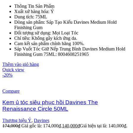
Thông Tin Sản Phẩm
Xuất xứ hàng hóa: Ý
Dung tích: 75ML
Dòng sản phẩm: Sáp Tạo Kiểu Davines Medium Hold
Finishing Gum
Đối tượng sử dụng: Mọi Loại Tóc
Chỉ tiêu: Không gây kích ứng da.
Cam kết sản phẩm chính hãng 100%.
Sáp Vuốt Tóc Giữ Nếp Trung Bình Davines Medium Hold
Finishing Gum 75ML: 8004608251965
Thêm vào giỏ hàng
Quick view
-20%
Compare
Kem ủ tóc siêu phục hồi Davines The
Renaissance Circle 50ML
Thương hiệu Ý
,
Davines
174,000
₫
Giá gốc là: 174,000₫.
140,000
₫
Giá hiện tại là: 140,000₫.