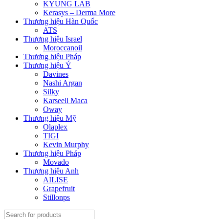
KYUNG LAB
Kerasys – Derma More
Thương hiệu Hàn Quốc
ATS
Thương hiệu Israel
Moroccanoil
Thương hiệu Pháp
Thương hiệu Ý
Davines
Nashi Argan
Silky
Karseell Maca
Oway
Thương hiệu Mỹ
Olaplex
TIGI
Kevin Murphy
Thương hiệu Pháp
Movado
Thương hiệu Anh
AILISE
Grapefruit
Stillonps