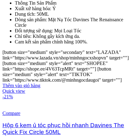
Thông Tin Sản Phẩm
Xuất xứ hàng hóa: Ý
Dung tích: 50ML
Dòng sản phẩm: Mặt Nạ Tóc Davines The Renaissance
Circle
Đối tượng sử dụng: Mọi Loại Tóc
Chỉ tiêu: Không gây kích ứng da.
Cam kết sản phẩm chính hãng 100%.
[button size="medium" style="secondary" text="LAZADA"
link="https://www.lazada.vn/shop/minhngocxshopvn" target=""]
[button size="medium" style="alert" text="SHOPEE"
link="https://shope.ee/4V63TcpMRt" target=""] [button
size="medium" style="alert" text="TIKTOK"
link="https://www.tiktok.com/@minhngocdaugoi" target=""]
Thêm vào giỏ hàng
Quick view
-21%
Compare
Hộp 6 kem ủ tóc phục hồi nhanh Davines The
Quick Fix Circle 50ML