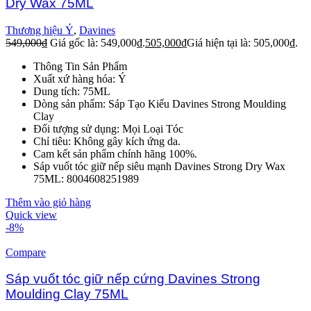
Dry Wax 75ML
Thương hiệu Ý
,
Davines
549,000
₫
Giá gốc là: 549,000₫.
505,000
₫
Giá hiện tại là: 505,000₫.
Thông Tin Sản Phẩm
Xuất xứ hàng hóa: Ý
Dung tích: 75ML
Dòng sản phẩm: Sáp Tạo Kiểu Davines Strong Moulding
Clay
Đối tượng sử dụng: Mọi Loại Tóc
Chỉ tiêu: Không gây kích ứng da.
Cam kết sản phẩm chính hãng 100%.
Sáp vuốt tóc giữ nếp siêu mạnh Davines Strong Dry Wax
75ML: 8004608251989
Thêm vào giỏ hàng
Quick view
-8%
Compare
Sáp vuốt tóc giữ nếp cứng Davines Strong
Moulding Clay 75ML