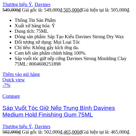
Thương hiệu Ý
,
Davines
549,000
₫
Giá gốc là: 549,000₫.
505,000
₫
Giá hiện tại là: 505,000₫.
Thông Tin Sản Phẩm
Xuất xứ hàng hóa: Ý
Dung tích: 75ML
Dòng sản phẩm: Sáp Tạo Kiểu Davines Strong Dry Wax
Đối tượng sử dụng: Mọi Loại Tóc
Chỉ tiêu: Không gây kích ứng da.
Cam kết sản phẩm chính hãng 100%.
Sáp vuốt tóc giữ nếp cứng Davines Strong Moulding Clay
75ML: 8004608251898
Thêm vào giỏ hàng
Quick view
-7%
Compare
Sáp Vuốt Tóc Giữ Nếp Trung Bình Davines
Medium Hold Finishing Gum 75ML
Thương hiệu Ý
,
Davines
502,000
₫
Giá gốc là: 502,000₫.
465,000
₫
Giá hiện tại là: 465,000₫.