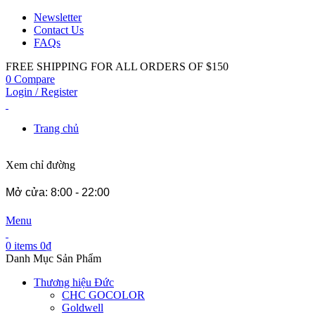
Newsletter
Contact Us
FAQs
FREE SHIPPING FOR ALL ORDERS OF $150
0
Compare
Login / Register
Trang chủ
Xem chỉ đường
Mở cửa: 8:00 - 22:00
Menu
0
items
0
₫
Danh Mục Sản Phẩm
Thương hiệu Đức
CHC GOCOLOR
Goldwell