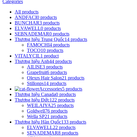
Categories
All
products
ANDFACI
0 products
BUNCHAR
3 products
ELVAWELL
0 products
SEBNADEMAR
0 products
Thương hiệu Trung Quốc
14 products
FAMOCHI
4 products
TOCO
10 products
VITALYCIL
1 product
Thương hiệu Anh
44 products
AILISE
3 products
Grapefruit
6 products
Olexrs Hair Salon
21 products
Stillonps
14 products
Accessories
5 products
Thương hiệu Canada
0 products
Thương hiệu Đức
122 products
WEILAIYA
25 products
Goldwell
76 products
Wella SP
21 products
Thương hiệu Hàn Quốc
133 products
ELVAWELL
22 products
SENADEMAR
8 products