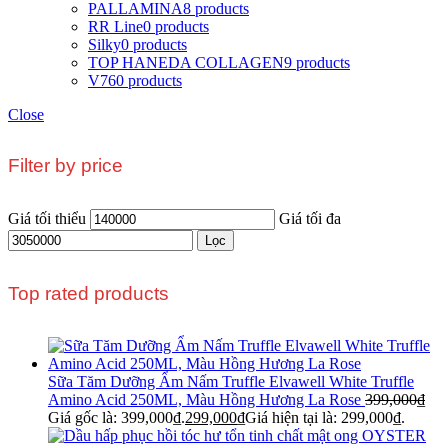
PALLAMINA
8 products
RR Line
0 products
Silky
0 products
TOP HANEDA COLLAGEN
9 products
V76
0 products
Close
Filter by price
Giá tối thiểu
Giá tối đa
Lọc
Top rated products
Sữa Tăm Dưỡng Ẩm Nấm Truffle Elvawell White Truffle
Amino Acid 250ML, Màu Hồng Hương La Rose
399,000
₫
Giá gốc là: 399,000₫.
299,000
₫
Giá hiện tại là: 299,000₫.