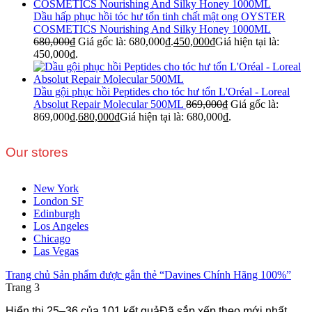
Dầu hấp phục hồi tóc hư tổn tinh chất mật ong OYSTER
COSMETICS Nourishing And Silky Honey 1000ML
680,000
₫
Giá gốc là: 680,000₫.
450,000
₫
Giá hiện tại là:
450,000₫.
Dầu gội phục hồi Peptides cho tóc hư tổn L'Oréal - Loreal
Absolut Repair Molecular 500ML
869,000
₫
Giá gốc là:
869,000₫.
680,000
₫
Giá hiện tại là: 680,000₫.
Our stores
New York
London SF
Edinburgh
Los Angeles
Chicago
Las Vegas
Trang chủ
Sản phẩm được gắn thẻ “Davines Chính Hãng 100%”
Trang 3
Hiển thị 25–36 của 101 kết quả
Đã sắp xếp theo mới nhất