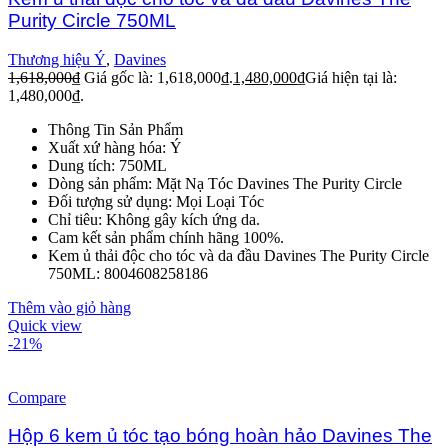
Purity Circle 750ML
Thương hiệu Ý
,
Davines
1,618,000
₫
Giá gốc là: 1,618,000₫.
1,480,000
₫
Giá hiện tại là:
1,480,000₫.
Thông Tin Sản Phẩm
Xuất xứ hàng hóa: Ý
Dung tích: 750ML
Dòng sản phẩm: Mặt Nạ Tóc Davines The Purity Circle
Đối tượng sử dụng: Mọi Loại Tóc
Chỉ tiêu: Không gây kích ứng da.
Cam kết sản phẩm chính hãng 100%.
Kem ủ thải độc cho tóc và da đầu Davines The Purity Circle
750ML: 8004608258186
Thêm vào giỏ hàng
Quick view
-21%
Compare
Hộp 6 kem ủ tóc tạo bóng hoàn hảo Davines The