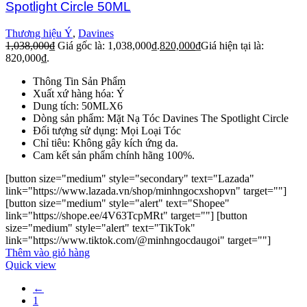
Spotlight Circle 50ML
Thương hiệu Ý
,
Davines
1,038,000
₫
Giá gốc là: 1,038,000₫.
820,000
₫
Giá hiện tại là:
820,000₫.
Thông Tin Sản Phẩm
Xuất xứ hàng hóa: Ý
Dung tích: 50MLX6
Dòng sản phẩm: Mặt Nạ Tóc Davines The Spotlight Circle
Đối tượng sử dụng: Mọi Loại Tóc
Chỉ tiêu: Không gây kích ứng da.
Cam kết sản phẩm chính hãng 100%.
[button size="medium" style="secondary" text="Lazada"
link="https://www.lazada.vn/shop/minhngocxshopvn" target=""]
[button size="medium" style="alert" text="Shopee"
link="https://shope.ee/4V63TcpMRt" target=""] [button
size="medium" style="alert" text="TikTok"
link="https://www.tiktok.com/@minhngocdaugoi" target=""]
Thêm vào giỏ hàng
Quick view
←
1