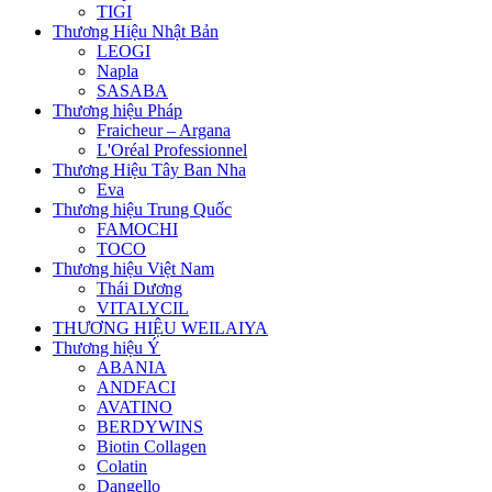
TIGI
Thương Hiệu Nhật Bản
LEOGI
Napla
SASABA
Thương hiệu Pháp
Fraicheur – Argana
L'Oréal Professionnel
Thương Hiệu Tây Ban Nha
Eva
Thương hiệu Trung Quốc
FAMOCHI
TOCO
Thương hiệu Việt Nam
Thái Dương
VITALYCIL
THƯƠNG HIỆU WEILAIYA
Thương hiệu Ý
ABANIA
ANDFACI
AVATINO
BERDYWINS
Biotin Collagen
Colatin
Dangello