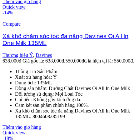
Thêm vào giỏ hàng
Quick view
-14%
Compare
Xả khô chăm sóc tóc đa năng Davines Oi All In
One Milk 135ML
Thương hiệu Ý
,
Davines
638,000
₫
Giá gốc là: 638,000₫.
550,000
₫
Giá hiện tại là: 550,000₫.
Thông Tin Sản Phẩm
Xuất xứ hàng hóa: Ý
Dung tích: 135ML
Dòng sản phẩm: Dưỡng Chất Davines Oi All In One Milk
Đối tượng sử dụng: Mọi Loại Tóc
Chỉ tiêu: Không gây kích ứng da.
Cam kết sản phẩm chính hãng 100%.
Xả khô chăm sóc tóc đa năng Davines Oi All In One Milk
135ML: 8004608285199
Thêm vào giỏ hàng
Quick view
-18%