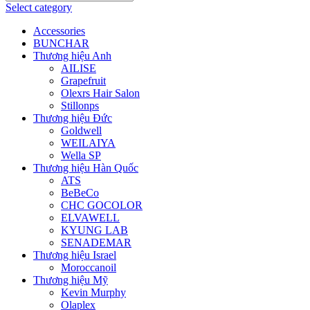
Select category
Accessories
BUNCHAR
Thương hiệu Anh
AILISE
Grapefruit
Olexrs Hair Salon
Stillonps
Thương hiệu Đức
Goldwell
WEILAIYA
Wella SP
Thương hiệu Hàn Quốc
ATS
BeBeCo
CHC GOCOLOR
ELVAWELL
KYUNG LAB
SENADEMAR
Thương hiệu Israel
Moroccanoil
Thương hiệu Mỹ
Kevin Murphy
Olaplex