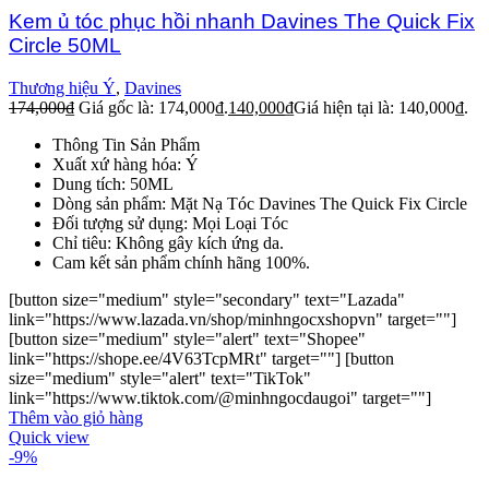
Kem ủ tóc phục hồi nhanh Davines The Quick Fix
Circle 50ML
Thương hiệu Ý
,
Davines
174,000
₫
Giá gốc là: 174,000₫.
140,000
₫
Giá hiện tại là: 140,000₫.
Thông Tin Sản Phẩm
Xuất xứ hàng hóa: Ý
Dung tích: 50ML
Dòng sản phẩm: Mặt Nạ Tóc Davines The Quick Fix Circle
Đối tượng sử dụng: Mọi Loại Tóc
Chỉ tiêu: Không gây kích ứng da.
Cam kết sản phẩm chính hãng 100%.
[button size="medium" style="secondary" text="Lazada"
link="https://www.lazada.vn/shop/minhngocxshopvn" target=""]
[button size="medium" style="alert" text="Shopee"
link="https://shope.ee/4V63TcpMRt" target=""] [button
size="medium" style="alert" text="TikTok"
link="https://www.tiktok.com/@minhngocdaugoi" target=""]
Thêm vào giỏ hàng
Quick view
-9%