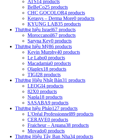
ATS
14 products
BeBeCo
25 products
CHC GOCOLOR
4 products
Kerasys – Derma More
0 products
KYUNG LAB
35 products
Thương hiệu Israel
67 products
Moroccanoil
67 products
Saryna Key
0 products
Thương hiệu Mỹ
86 products
Kevin Murphy
40 products
Le Labo
0 products
Macadamia
0 products
Olaplex
18 products
TIGI
28 products
Thương Hiệu Nhật Bản
31 products
LEOGI
4 products
82X
0 products
Napla
18 products
SASABA
9 products
Thương hiệu Pháp
127 products
L'Oréal Professionnel
89 products
CERAVE
0 products
Fraicheur – Argana
38 products
Movado
0 products
Thương Hiệu Tây Ban Nha
34 products