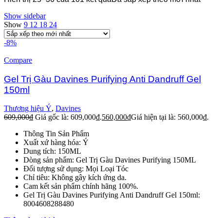
Show sidebar
Show
9
12
18
24
-8%
Compare
Gel Trị Gàu Davines Purifying Anti Dandruff Gel
150ml
Thương hiệu Ý
,
Davines
609,000
₫
Giá gốc là: 609,000₫.
560,000
₫
Giá hiện tại là: 560,000₫.
Thông Tin Sản Phẩm
Xuất xứ hàng hóa: Ý
Dung tích: 150ML
Dòng sản phẩm: Gel Trị Gàu Davines Purifying 150ML
Đối tượng sử dụng: Mọi Loại Tóc
Chỉ tiêu: Không gây kích ứng da.
Cam kết sản phẩm chính hãng 100%.
Gel Trị Gàu Davines Purifying Anti Dandruff Gel 150ml:
8004608288480