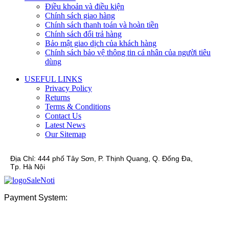
Điều khoản và điều kiện
Chính sách giao hàng
Chính sách thanh toán và hoàn tiền
Chính sách đổi trả hàng
Bảo mật giao dịch của khách hàng
Chính sách bảo vệ thông tin cá nhân của người tiêu
dùng
USEFUL LINKS
Privacy Policy
Returns
Terms & Conditions
Contact Us
Latest News
Our Sitemap
Địa Chỉ:
444 phố Tây Sơn, P. Thịnh Quang, Q. Đống Đa,
Tp. Hà Nội
Payment System: