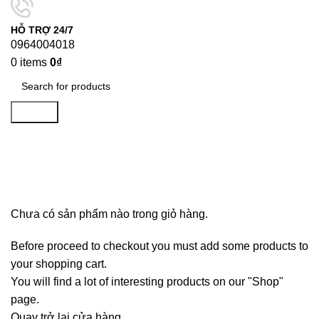
HỖ TRỢ 24/7
0964004018
0
items
0
₫
Search
Shopping cart
Checkout
Order complete
Chưa có sản phẩm nào trong giỏ hàng.
Before proceed to checkout you must add some products to
your shopping cart.
You will find a lot of interesting products on our "Shop"
page.
Quay trở lại cửa hàng