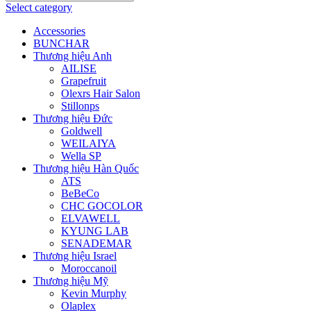
Select category
Accessories
BUNCHAR
Thương hiệu Anh
AILISE
Grapefruit
Olexrs Hair Salon
Stillonps
Thương hiệu Đức
Goldwell
WEILAIYA
Wella SP
Thương hiệu Hàn Quốc
ATS
BeBeCo
CHC GOCOLOR
ELVAWELL
KYUNG LAB
SENADEMAR
Thương hiệu Israel
Moroccanoil
Thương hiệu Mỹ
Kevin Murphy
Olaplex