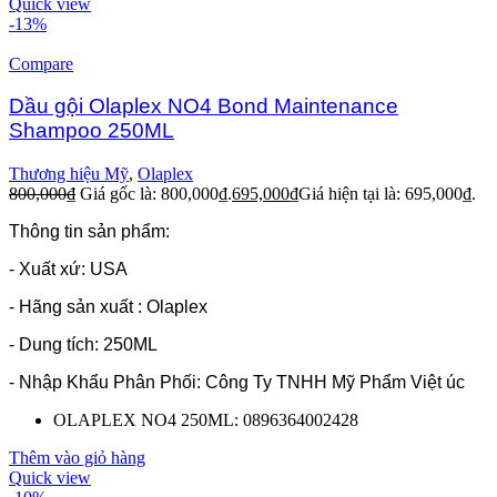
Quick view
-13%
Compare
Dầu gội Olaplex NO4 Bond Maintenance
Shampoo 250ML
Thương hiệu Mỹ
,
Olaplex
800,000
₫
Giá gốc là: 800,000₫.
695,000
₫
Giá hiện tại là: 695,000₫.
Thông tin sản phẩm:
- Xuất xứ: USA
- Hãng sản xuất : Olaplex
- Dung tích: 250ML
- Nhập Khẩu Phân Phối: Công Ty TNHH Mỹ Phẩm Việt úc
OLAPLEX NO4 250ML: 0896364002428
Thêm vào giỏ hàng
Quick view