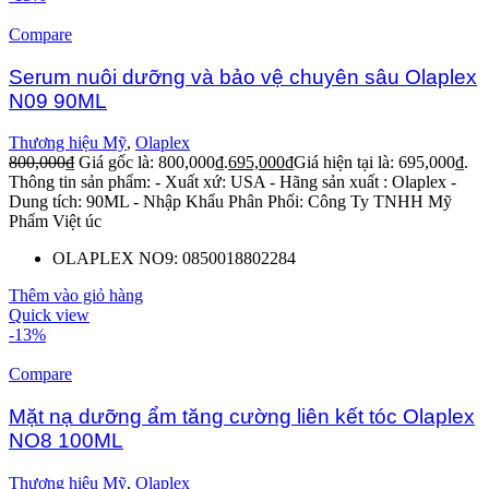
Compare
Serum nuôi dưỡng và bảo vệ chuyên sâu Olaplex
N09 90ML
Thương hiệu Mỹ
,
Olaplex
800,000
₫
Giá gốc là: 800,000₫.
695,000
₫
Giá hiện tại là: 695,000₫.
Thông tin sản phẩm:
- Xuất xứ: USA
- Hãng sản xuất : Olaplex
-
Dung tích: 90ML
- Nhập Khẩu Phân Phối: Công Ty TNHH Mỹ
Phẩm Việt úc
OLAPLEX NO9: 0850018802284
Thêm vào giỏ hàng
Quick view
-13%
Compare
Mặt nạ dưỡng ẩm tăng cường liên kết tóc Olaplex
NO8 100ML
Thương hiệu Mỹ
,
Olaplex