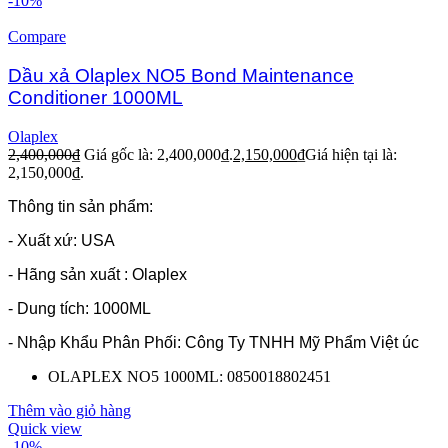
-10%
Compare
Dầu xả Olaplex NO5 Bond Maintenance
Conditioner 1000ML
Olaplex
2,400,000
₫
Giá gốc là: 2,400,000₫.
2,150,000
₫
Giá hiện tại là:
2,150,000₫.
Thông tin sản phẩm:
- Xuất xứ: USA
- Hãng sản xuất : Olaplex
- Dung tích: 1000ML
- Nhập Khẩu Phân Phối: Công Ty TNHH Mỹ Phẩm Việt úc
OLAPLEX NO5 1000ML: 0850018802451
Thêm vào giỏ hàng
Quick view
-10%