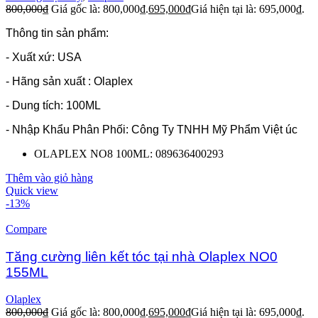
800,000
₫
Giá gốc là: 800,000₫.
695,000
₫
Giá hiện tại là: 695,000₫.
Thông tin sản phẩm:
- Xuất xứ: USA
- Hãng sản xuất : Olaplex
- Dung tích: 100ML
- Nhập Khẩu Phân Phối: Công Ty TNHH Mỹ Phẩm Việt úc
OLAPLEX NO8 100ML: 089636400293
Thêm vào giỏ hàng
Quick view
-13%
Compare
Tăng cường liên kết tóc tại nhà Olaplex NO0
155ML
Olaplex
800,000
₫
Giá gốc là: 800,000₫.
695,000
₫
Giá hiện tại là: 695,000₫.