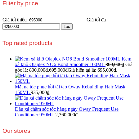
Filter by price
Giá tối thiểu
Giá tối đa
Lọc
Top rated products
Kem
xả khô Olaplex NO6 Bond Smoother 100ML
800,000
₫
Giá
gốc là: 800,000₫.
695,000
₫
Giá hiện tại là: 695,000₫.
Mặt nạ tóc phục hồi tái tạo Oway Rebuilding Hair Mask
150ML
935,000
₫
Dầu xả chăm sóc tóc hàng ngày Oway Frequent Use
Conditioner 950ML
2,360,000
₫
Our stores