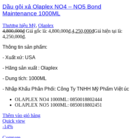
Dầu gội xả Olaplex NO4 – NO5 Bond
Maintenance 1000ML
Thương hiệu Mỹ
,
Olaplex
4,800,000
₫
Giá gốc là: 4,800,000₫.
4,250,000
₫
Giá hiện tại là:
4,250,000₫.
Thông tin sản phẩm:
- Xuất xứ: USA
- Hãng sản xuất : Olaplex
- Dung tích: 1000ML
- Nhập Khẩu Phân Phối: Công Ty TNHH Mỹ Phẩm Việt úc
OLAPLEX NO4 1000ML: 0850018802444
OLAPLEX NO5 1000ML: 0850018802451
Thêm vào giỏ hàng
Quick view
-14%
Compare