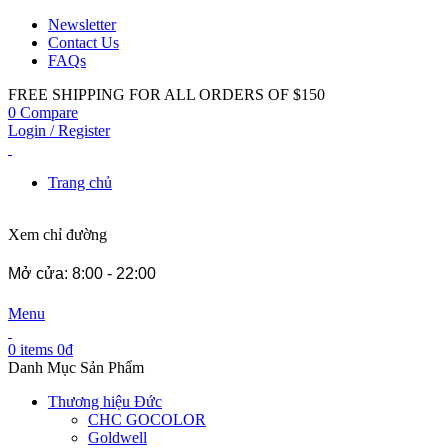
Newsletter
Contact Us
FAQs
FREE SHIPPING FOR ALL ORDERS OF $150
0
Compare
Login / Register
Trang chủ
Xem chỉ đường
Mở cửa: 8:00 - 22:00
Menu
0
items
0
₫
Danh Mục Sản Phẩm
Thương hiệu Đức
CHC GOCOLOR
Goldwell