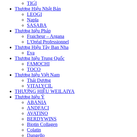
TIGI
Thương Hiệu Nhật Bản
LEOGI
Napla
SASABA
Thương hiệu Pháp
Fraicheur – Argana
L'Oréal Professionnel
Thương Hiệu Tây Ban Nha
Eva
Thương hiệu Trung Quốc
FAMOCHI
TOCO
Thương hiệu Việt Nam
Thái Dương
VITALYCIL
THƯƠNG HIỆU WEILAIYA
Thương hiệu Ý
ABANIA
ANDFACI
AVATINO
BERDYWINS
Biotin Collagen
Colatin
Dangello