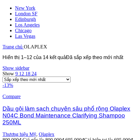
New York
London SF
Edinburgh
Los Angeles
Chicago
Las Vegas
Trang chủ
OLAPLEX
Hiển thị 1–12 của 14 kết quả
Đã sắp xếp theo mới nhất
Show sidebar
Show
9
12
18
24
-13%
Compare
Dầu gội làm sạch chuyên sâu phổ rộng Olaplex
N04C Bond Maintenance Clarifying Shampoo
250ML
Thương hiệu Mỹ
,
Olaplex
800,000
₫
Giá gốc là: 800,000₫.
695,000
₫
Giá hiện tại là: 695,000₫.