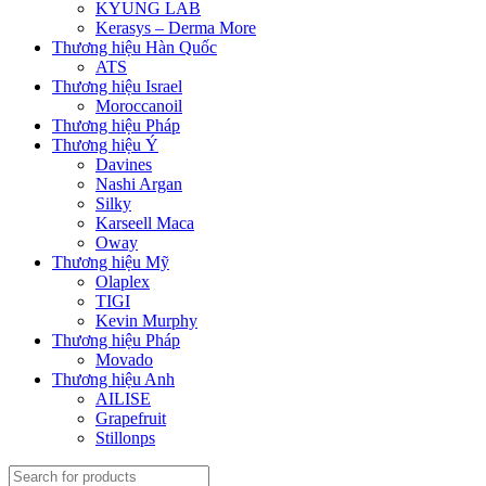
KYUNG LAB
Kerasys – Derma More
Thương hiệu Hàn Quốc
ATS
Thương hiệu Israel
Moroccanoil
Thương hiệu Pháp
Thương hiệu Ý
Davines
Nashi Argan
Silky
Karseell Maca
Oway
Thương hiệu Mỹ
Olaplex
TIGI
Kevin Murphy
Thương hiệu Pháp
Movado
Thương hiệu Anh
AILISE
Grapefruit
Stillonps