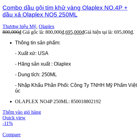
Combo dầu gội tím khử vàng Olaplex NO.4P +
dầu xả Olaplex NO5 250ML
Thương hiệu Mỹ
,
Olaplex
800,000
₫
Giá gốc là: 800,000₫.
695,000
₫
Giá hiện tại là: 695,000₫.
Thông tin sản phẩm:
- Xuất xứ: USA
- Hãng sản xuất : Olaplex
- Dung tích: 250ML
- Nhập Khẩu Phân Phối: Công Ty TNHH Mỹ Phẩm Việt
úc
OLAPLEX NO4P 250ML: 850018802192
Thêm vào giỏ hàng
Quick view
-11%
Compare