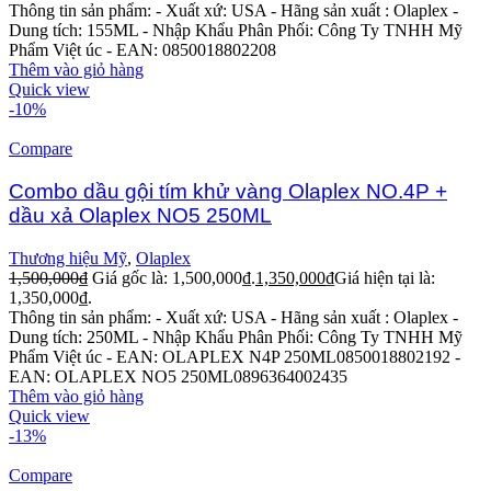
Thông tin sản phẩm:
- Xuất xứ: USA
- Hãng sản xuất : Olaplex
-
Dung tích: 155ML
- Nhập Khẩu Phân Phối: Công Ty TNHH Mỹ
Phẩm Việt úc
- EAN: 0850018802208
Thêm vào giỏ hàng
Quick view
-10%
Compare
Combo dầu gội tím khử vàng Olaplex NO.4P +
dầu xả Olaplex NO5 250ML
Thương hiệu Mỹ
,
Olaplex
1,500,000
₫
Giá gốc là: 1,500,000₫.
1,350,000
₫
Giá hiện tại là:
1,350,000₫.
Thông tin sản phẩm:
- Xuất xứ: USA
- Hãng sản xuất : Olaplex
-
Dung tích: 250ML
- Nhập Khẩu Phân Phối: Công Ty TNHH Mỹ
Phẩm Việt úc
- EAN: OLAPLEX N4P 250ML0850018802192
-
EAN: OLAPLEX NO5 250ML0896364002435
Thêm vào giỏ hàng
Quick view
-13%
Compare