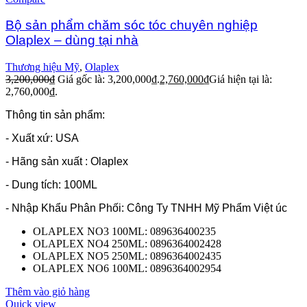
Bộ sản phẩm chăm sóc tóc chuyên nghiệp
Olaplex – dùng tại nhà
Thương hiệu Mỹ
,
Olaplex
3,200,000
₫
Giá gốc là: 3,200,000₫.
2,760,000
₫
Giá hiện tại là:
2,760,000₫.
Thông tin sản phẩm:
- Xuất xứ: USA
- Hãng sản xuất : Olaplex
- Dung tích: 100ML
- Nhập Khẩu Phân Phối: Công Ty TNHH Mỹ Phẩm Việt úc
OLAPLEX NO3 100ML: 089636400235
OLAPLEX NO4 250ML: 0896364002428
OLAPLEX NO5 250ML: 0896364002435
OLAPLEX NO6 100ML: 0896364002954
Thêm vào giỏ hàng
Quick view