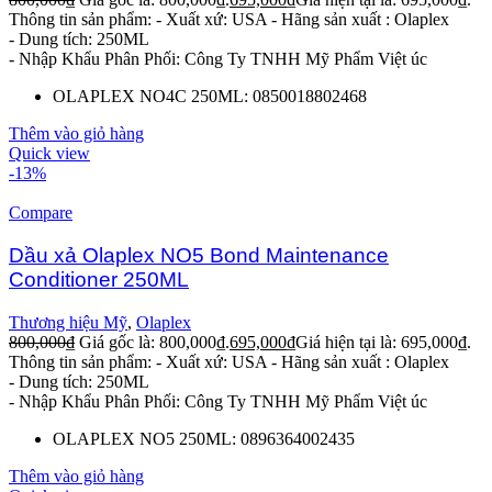
Thông tin sản phẩm:
- Xuất xứ: USA
- Hãng sản xuất : Olaplex
- Dung tích: 250ML
- Nhập Khẩu Phân Phối: Công Ty TNHH Mỹ Phẩm Việt úc
OLAPLEX NO4C 250ML: 0850018802468
Thêm vào giỏ hàng
Quick view
-13%
Compare
Dầu xả Olaplex NO5 Bond Maintenance
Conditioner 250ML
Thương hiệu Mỹ
,
Olaplex
800,000
₫
Giá gốc là: 800,000₫.
695,000
₫
Giá hiện tại là: 695,000₫.
Thông tin sản phẩm:
- Xuất xứ: USA
- Hãng sản xuất : Olaplex
- Dung tích: 250ML
- Nhập Khẩu Phân Phối: Công Ty TNHH Mỹ Phẩm Việt úc
OLAPLEX NO5 250ML: 0896364002435
Thêm vào giỏ hàng