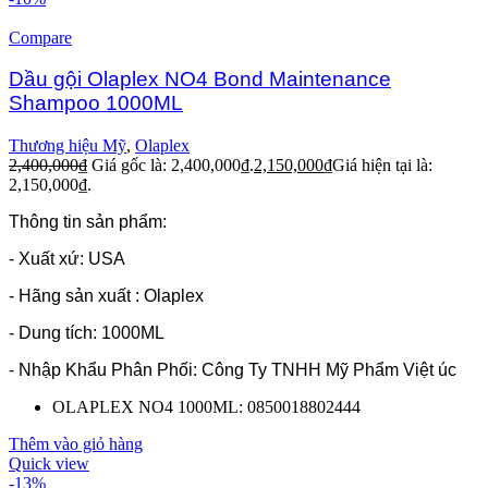
Compare
Dầu gội Olaplex NO4 Bond Maintenance
Shampoo 1000ML
Thương hiệu Mỹ
,
Olaplex
2,400,000
₫
Giá gốc là: 2,400,000₫.
2,150,000
₫
Giá hiện tại là:
2,150,000₫.
Thông tin sản phẩm:
- Xuất xứ: USA
- Hãng sản xuất : Olaplex
- Dung tích: 1000ML
- Nhập Khẩu Phân Phối: Công Ty TNHH Mỹ Phẩm Việt úc
OLAPLEX NO4 1000ML: 0850018802444
Thêm vào giỏ hàng
Quick view
-13%