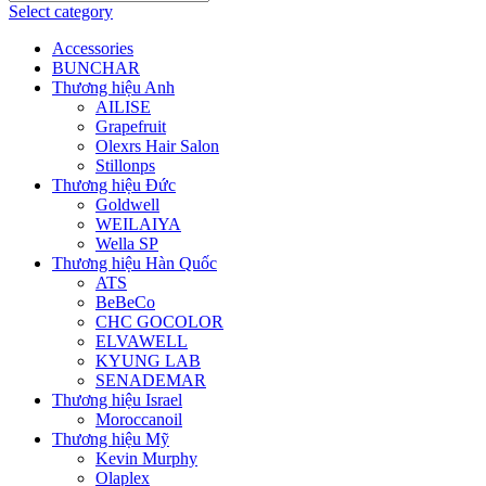
Select category
Accessories
BUNCHAR
Thương hiệu Anh
AILISE
Grapefruit
Olexrs Hair Salon
Stillonps
Thương hiệu Đức
Goldwell
WEILAIYA
Wella SP
Thương hiệu Hàn Quốc
ATS
BeBeCo
CHC GOCOLOR
ELVAWELL
KYUNG LAB
SENADEMAR
Thương hiệu Israel
Moroccanoil
Thương hiệu Mỹ
Kevin Murphy
Olaplex