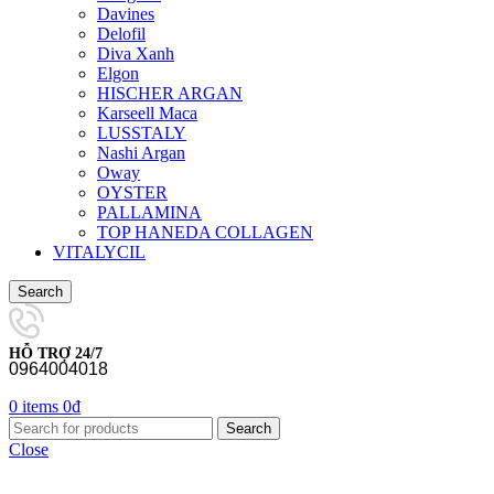
Davines
Delofil
Diva Xanh
Elgon
HISCHER ARGAN
Karseell Maca
LUSSTALY
Nashi Argan
Oway
OYSTER
PALLAMINA
TOP HANEDA COLLAGEN
VITALYCIL
Search
HỖ TRỢ 24/7
0964004018
0
items
0
₫
Search
Close