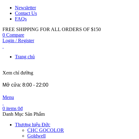
Newsletter
Contact Us
FAQs
FREE SHIPPING FOR ALL ORDERS OF $150
0
Compare
Login / Register
Trang chủ
Xem chỉ đường
Mở cửa: 8:00 - 22:00
Menu
0
items
0
₫
Danh Mục Sản Phẩm
Thương hiệu Đức
CHC GOCOLOR
Goldwell