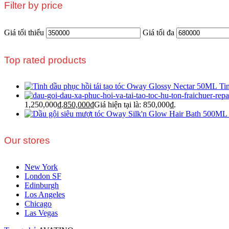
Filter by price
Giá tối thiểu
Giá tối đa
Top rated products
Ti
1,250,000₫.
850,000
₫
Giá hiện tại là: 850,000₫.
Our stores
New York
London SF
Edinburgh
Los Angeles
Chicago
Las Vegas