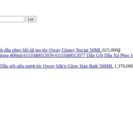
Lọc
nh dầu phục hồi tái tạo tóc Oway Glossy Nectar 50ML
615,000
₫
Dầu Gội Dầu Xả Phục H
Dầu gội siêu mượt tóc Oway Silk'n Glow Hair Bath 500ML
1,370,00