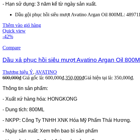
- Hạn sử dụng: 3 năm kể từ ngày sản xuất.
Dầu gội phục hồi siêu mượt Avatino Argan Oil 800ML: 4897
Thêm vào giỏ hàng
Quick view
-42%
Compare
Dầu xả phục hồi siêu mượt Avatino Argan Oil 800
Thương hiệu Ý
,
AVATINO
600,000
₫
Giá gốc là: 600,000₫.
350,000
₫
Giá hiện tại là: 350,000₫.
Thông tin sản phẩm:
- Xuất xứ hàng hóa: HONGKONG
- Dung tích: 800ML
- NKPP: Công Ty TNHH XNK Hóa Mỹ Phẩm Thái Hương.
- Ngày sản xuất: Xem trên bao bì sản phẩm