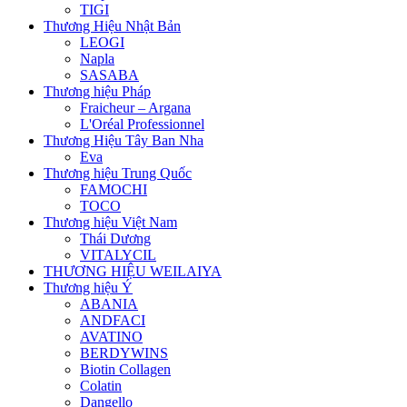
TIGI
Thương Hiệu Nhật Bản
LEOGI
Napla
SASABA
Thương hiệu Pháp
Fraicheur – Argana
L'Oréal Professionnel
Thương Hiệu Tây Ban Nha
Eva
Thương hiệu Trung Quốc
FAMOCHI
TOCO
Thương hiệu Việt Nam
Thái Dương
VITALYCIL
THƯƠNG HIỆU WEILAIYA
Thương hiệu Ý
ABANIA
ANDFACI
AVATINO
BERDYWINS
Biotin Collagen
Colatin
Dangello