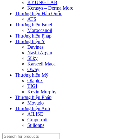
KYUNG LAB
Kerasys – Derma More
Thương hiệu Hàn Quốc
ATS
Thương hiệu Israel
Moroccanoil
Thương hiệu Pháp
Thương hiệu Ý
Davines
Nashi Argan
Silky
Karseell Maca
Oway
Thương hiệu Mỹ
Olaplex
TIGI
Kevin Murphy
Thương hiệu Pháp
Movado
Thương hiệu Anh
AILISE
Grapefruit
Stillonps