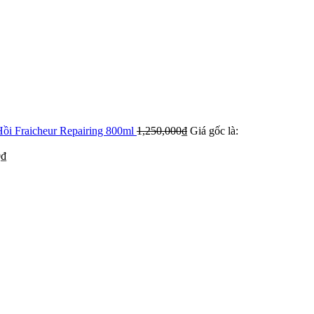
ồi Fraicheur Repairing 800ml
1,250,000
₫
Giá gốc là:
0
₫