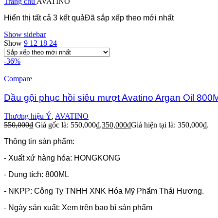
Trang chủ
AVATINO
Hiển thị tất cả 3 kết quả
Đã sắp xếp theo mới nhất
Show sidebar
Show
9
12
18
24
-36%
Compare
Dầu gội phục hồi siêu mượt Avatino Argan Oil 800
Thương hiệu Ý
,
AVATINO
550,000
₫
Giá gốc là: 550,000₫.
350,000
₫
Giá hiện tại là: 350,000₫.
Thông tin sản phẩm:
- Xuất xứ hàng hóa: HONGKONG
- Dung tích: 800ML
- NKPP: Công Ty TNHH XNK Hóa Mỹ Phẩm Thái Hương.
- Ngày sản xuất: Xem trên bao bì sản phẩm