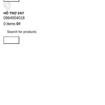
HỖ TRỢ 24/7
0964004018
0
items
0
₫
Search
THƯƠNG HIỆU SẢN PHẨM