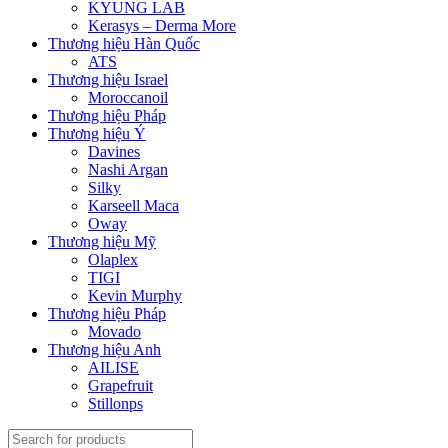
KYUNG LAB
Kerasys – Derma More
Thương hiệu Hàn Quốc
ATS
Thương hiệu Israel
Moroccanoil
Thương hiệu Pháp
Thương hiệu Ý
Davines
Nashi Argan
Silky
Karseell Maca
Oway
Thương hiệu Mỹ
Olaplex
TIGI
Kevin Murphy
Thương hiệu Pháp
Movado
Thương hiệu Anh
AILISE
Grapefruit
Stillonps