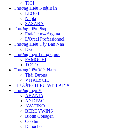
TIGI
Thương Hiệu Nhật Bản
LEOGI
Napla
SASABA
Thương hiệu Pháp
Fraicheur – Argana
L'Oréal Professionnel
Thương Hiệu Tây Ban Nha
Eva
Thương hiệu Trung Quốc
FAMOCHI
TOCO
Thương hiệu Việt Nam
Thái Dương
VITALYCIL
THƯƠNG HIỆU WEILAIYA
Thương hiệu Ý
ABANIA
ANDFACI
AVATINO
BERDYWINS
Biotin Collagen
Colatin
Dangello