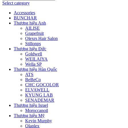
Select category
Accessories
BUNCHAR
Thương hiệu Anh
AILISE
Grapefruit
Olexrs Hair Salon
Stillonps
Thương hiệu Đức
Goldwell
WEILAIYA
Wella SP
Thương hiệu Hàn Quốc
ATS
BeBeCo
CHC GOCOLOR
ELVAWELL
KYUNG LAB
SENADEMAR
Thương hiệu Israel
Moroccanoil
Thương hiệu Mỹ
Kevin Murphy
Olaplex