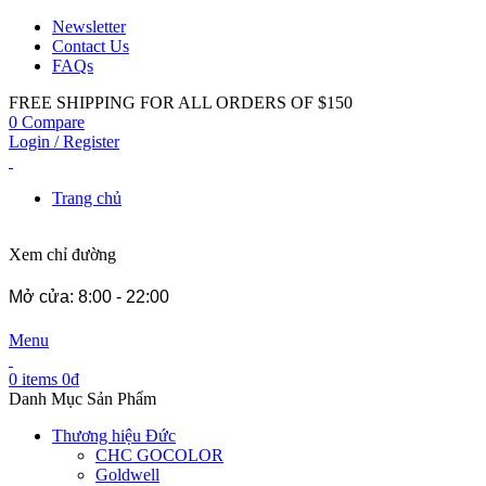
Newsletter
Contact Us
FAQs
FREE SHIPPING FOR ALL ORDERS OF $150
0
Compare
Login / Register
Trang chủ
Xem chỉ đường
Mở cửa: 8:00 - 22:00
Menu
0
items
0
₫
Danh Mục Sản Phẩm
Thương hiệu Đức
CHC GOCOLOR
Goldwell