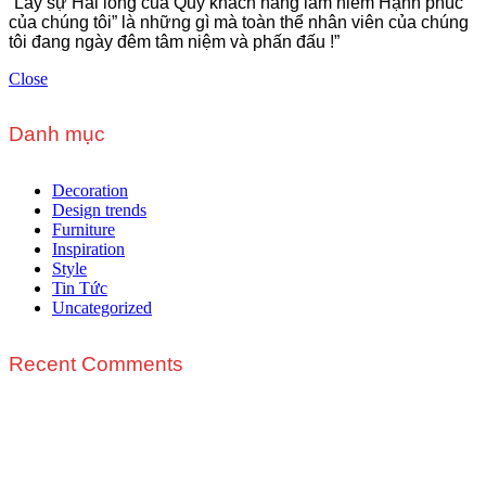
“Lấy sự Hài lòng của Quý khách hàng làm niềm Hạnh phúc
của chúng tôi” là những gì mà toàn thể nhân viên của chúng
tôi đang ngày đêm tâm niệm và phấn đấu !”
Close
Danh mục
Decoration
Design trends
Furniture
Inspiration
Style
Tin Tức
Uncategorized
Recent Comments