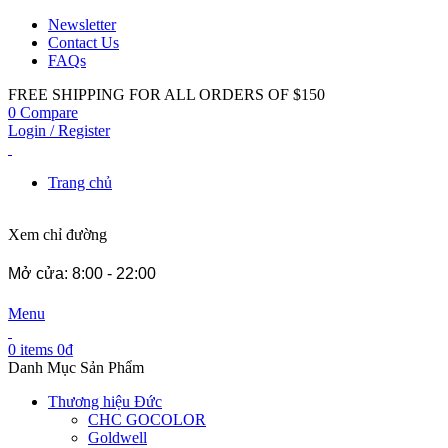
Newsletter
Contact Us
FAQs
FREE SHIPPING FOR ALL ORDERS OF $150
0
Compare
Login / Register
Trang chủ
Xem chỉ đường
Mở cửa: 8:00 - 22:00
Menu
0
items
0
₫
Danh Mục Sản Phẩm
Thương hiệu Đức
CHC GOCOLOR
Goldwell