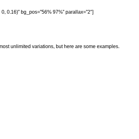
 0, 0.16)” bg_pos=”56% 97%” parallax=”2″]
lmost unlimited variations, but here are some examples.