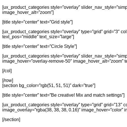
[ux_product_categories style=”overlay” slider_nav_style=”sim
image_hover_alt=”zoom”]
[title style=”center” text=”Grid style”]
[ux_product_categories style=”overlay” type=”grid” grid=”3″ 
text_pos=”middle” text_size=”large”]
[title style=”center” text=”Circle Style”]
[ux_product_categories style=”overlay” slider_nav_style=”sim
image_hover=”overlay-remove-50″ image_hover_alt=”zoom” tex
[/col]
[/row]
[section bg_color=”rgb(51, 51, 51)” dark=”true”]
[title style=”center” text=”Be creative! Mix and match settings”]
[ux_product_categories style=”overlay” type=”grid” grid=”13
image_overlay=”rgba(38, 38, 38, 0.16)” image_hover=”color” i
[/section]