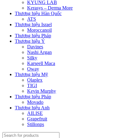
KYUNG LAB
Kerasys – Derma More
Thương hiệu Hàn Quốc
ATS
Thương hiệu Israel
Moroccanoil
Thương hiệu Pháp
Thương hiệu Ý
Davines
Nashi Argan
Silky
Karseell Maca
Oway
Thương hiệu Mỹ
Olaplex
TIGI
Kevin Murphy
Thương hiệu Pháp
Movado
Thương hiệu Anh
AILISE
Grapefruit
Stillonps