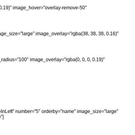
, 0.19)” image_hover=”overlay-remove-50″
ge_size=”large” image_overlay=”rgba(38, 38, 38, 0.16)”
radius=”100″ image_overlay=”rgba(0, 0, 0, 0.19)”
deInLeft” number=”5″ orderby=”name” image_size=”large”
”]