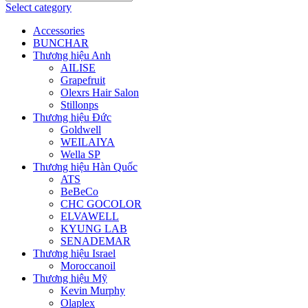
Select category
Accessories
BUNCHAR
Thương hiệu Anh
AILISE
Grapefruit
Olexrs Hair Salon
Stillonps
Thương hiệu Đức
Goldwell
WEILAIYA
Wella SP
Thương hiệu Hàn Quốc
ATS
BeBeCo
CHC GOCOLOR
ELVAWELL
KYUNG LAB
SENADEMAR
Thương hiệu Israel
Moroccanoil
Thương hiệu Mỹ
Kevin Murphy
Olaplex