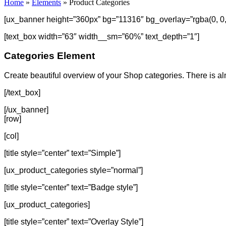
Home
»
Elements
»
Product Categories
[ux_banner height=”360px” bg=”11316″ bg_overlay=”rgba(0, 0,
[text_box width=”63″ width__sm=”60%” text_depth=”1″]
Categories Element
Create beautiful overview of your Shop categories. There is a
[/text_box]
[/ux_banner]
[row]
[col]
[title style=”center” text=”Simple”]
[ux_product_categories style=”normal”]
[title style=”center” text=”Badge style”]
[ux_product_categories]
[title style=”center” text=”Overlay Style”]