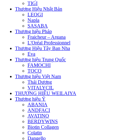
TIGI
Thương Hiệu Nhật Bản
LEOGI
Napla
SASABA
Thương hiệu Pháp
Fraicheur – Argana
L'Oréal Professionnel
Thương Hiệu Tây Ban Nha
Eva
Thương hiệu Trung Quốc
FAMOCHI
TOCO
Thương hiệu Việt Nam
Thái Dương
VITALYCIL
THƯƠNG HIỆU WEILAIYA
Thương hiệu Ý
ABANIA
ANDFACI
AVATINO
BERDYWINS
Biotin Collagen
Colatin
Dangello