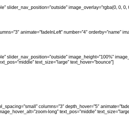
ple” slider_nav_position=”outside” image_overlay=”rgba(0, 0, 0
columns=”3″ animate=”fadeInLeft” number=”4″ orderby=”name” ima
ple” slider_nav_position=”outside” image_height=”100%” image_
t_pos=”middle” text_size=”large” text_hover=”bounce”]
″ col_spacing=”small” columns=”3″ depth_hover=”5″ animate=”fa
mage_hover_alt=”zoom-long” text_pos=”middle” text_size=”large