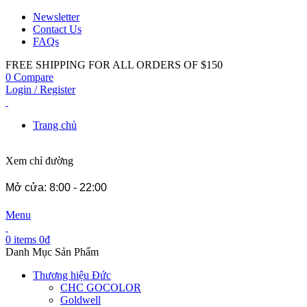
Newsletter
Contact Us
FAQs
FREE SHIPPING FOR ALL ORDERS OF $150
0
Compare
Login / Register
Trang chủ
Xem chỉ đường
Mở cửa: 8:00 - 22:00
Menu
0
items
0
₫
Danh Mục Sản Phẩm
Thương hiệu Đức
CHC GOCOLOR
Goldwell