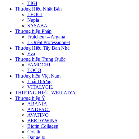
TIGI
Thương Hiệu Nhật Bản
LEOGI
Napla
SASABA
Thương hiệu Pháp
Fraicheur – Argana
L'Oréal Professionnel
Thương Hiệu Tây Ban Nha
Eva
Thương hiệu Trung Quốc
FAMOCHI
TOCO
Thương hiệu Việt Nam
Thái Dương
VITALYCIL
THƯƠNG HIỆU WEILAIYA
Thương hiệu Ý
ABANIA
ANDFACI
AVATINO
BERDYWINS
Biotin Collagen
Colatin
Dangello