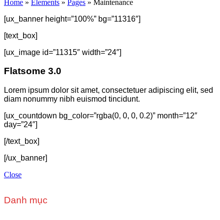
Home
»
Elements
»
Pages
»
Maintenance
[ux_banner height=”100%” bg=”11316″]
[text_box]
[ux_image id=”11315″ width=”24″]
Flatsome 3.0
Lorem ipsum dolor sit amet, consectetuer adipiscing elit, sed
diam nonummy nibh euismod tincidunt.
[ux_countdown bg_color=”rgba(0, 0, 0, 0.2)” month=”12″
day=”24″]
[/text_box]
[/ux_banner]
Close
Danh mục