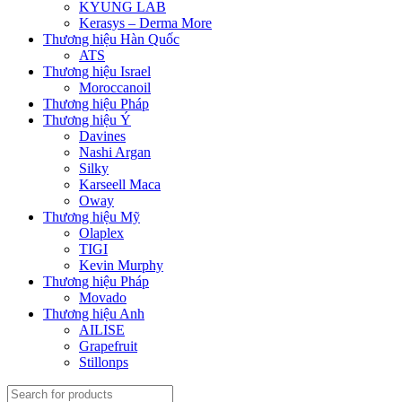
KYUNG LAB
Kerasys – Derma More
Thương hiệu Hàn Quốc
ATS
Thương hiệu Israel
Moroccanoil
Thương hiệu Pháp
Thương hiệu Ý
Davines
Nashi Argan
Silky
Karseell Maca
Oway
Thương hiệu Mỹ
Olaplex
TIGI
Kevin Murphy
Thương hiệu Pháp
Movado
Thương hiệu Anh
AILISE
Grapefruit
Stillonps