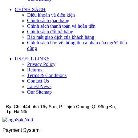
CHÍNH SÁCH
Điều khoản và điều kiện
Chính sách giao hàng
Chính sách thanh toán và hoàn tiền
Chính sách đổi trả hàng
Bảo mật giao dịch của khách hàng
Chính sách bảo vệ thông tin cá nhân của người tiêu
dùng
USEFUL LINKS
Privacy Policy
Returns
Terms & Conditions
Contact Us
Latest News
Our Sitemap
Địa Chỉ:
444 phố Tây Sơn, P. Thịnh Quang, Q. Đống Đa,
Tp. Hà Nội
Payment System: