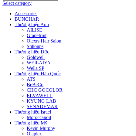
Select category
Accessories
BUNCHAR
Thương hiệu Anh
AILISE
Grapefruit
Olexrs Hair Salon
Stillonps
Thương hiệu Đức
Goldwell
WEILAIYA
Wella SP
Thương hiệu Hàn Quốc
ATS
BeBeCo
CHC GOCOLOR
ELVAWELL
KYUNG LAB
SENADEMAR
Thương hiệu Israel
Moroccanoil
Thương hiệu Mỹ
Kevin Murphy
Olaplex