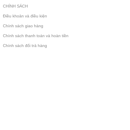
CHÍNH SÁCH
Điều khoản và điều kiện
Chính sách giao hàng
Chính sách thanh toán và hoàn tiền
Chính sách đổi trả hàng
Bảo mật giao dịch của khách hàng
Chính sách bảo vệ thông tin cá nhân của người tiêu dùng
USEFUL LINKS
Privacy Policy
Returns
Terms & Conditions
Contact Us