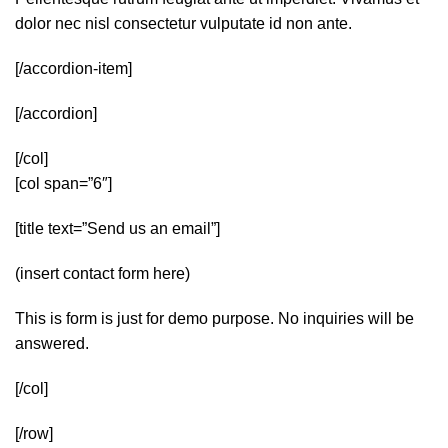
dolor nec nisl consectetur vulputate id non ante.
[/accordion-item]
[/accordion]
[/col]
[col span=”6″]
[title text=”Send us an email”]
(insert contact form here)
This is form is just for demo purpose. No inquiries will be
answered.
[/col]
[/row]