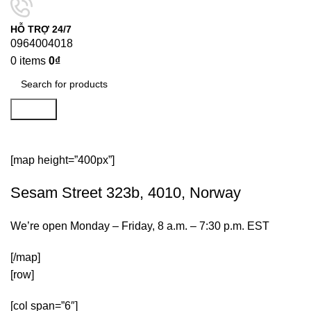
HỖ TRỢ 24/7
0964004018
0
items
0
₫
Search
Contact
[map height=”400px”]
Sesam Street 323b, 4010, Norway
We’re open Monday – Friday, 8 a.m. – 7:30 p.m. EST
[/map]
[row]
[col span=”6″]