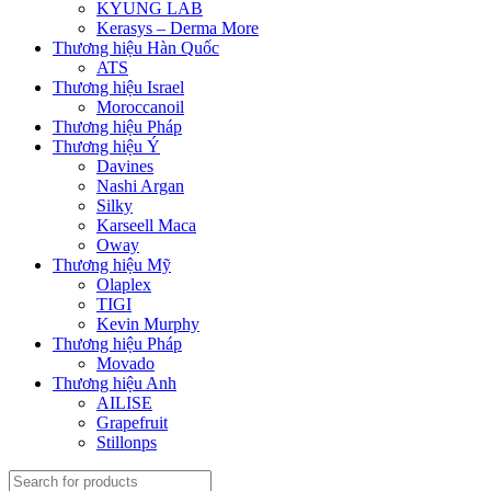
KYUNG LAB
Kerasys – Derma More
Thương hiệu Hàn Quốc
ATS
Thương hiệu Israel
Moroccanoil
Thương hiệu Pháp
Thương hiệu Ý
Davines
Nashi Argan
Silky
Karseell Maca
Oway
Thương hiệu Mỹ
Olaplex
TIGI
Kevin Murphy
Thương hiệu Pháp
Movado
Thương hiệu Anh
AILISE
Grapefruit
Stillonps