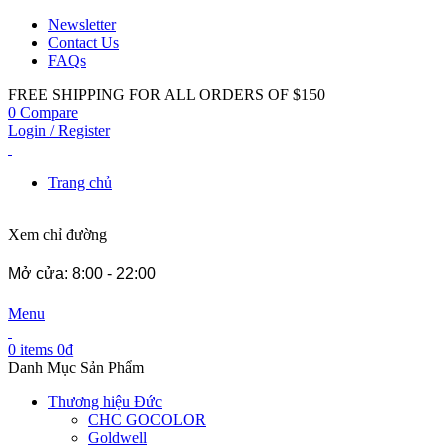
Newsletter
Contact Us
FAQs
FREE SHIPPING FOR ALL ORDERS OF $150
0
Compare
Login / Register
Trang chủ
Xem chỉ đường
Mở cửa: 8:00 - 22:00
Menu
0
items
0
₫
Danh Mục Sản Phẩm
Thương hiệu Đức
CHC GOCOLOR
Goldwell