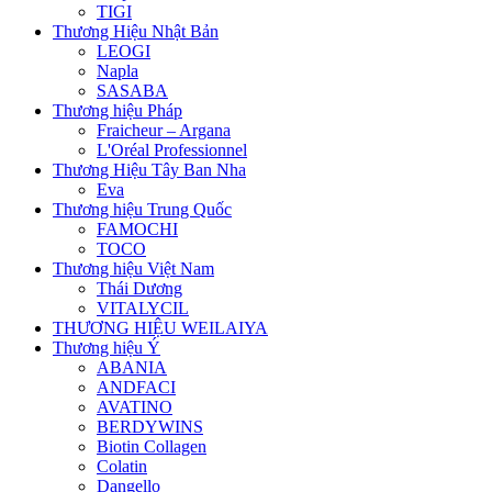
TIGI
Thương Hiệu Nhật Bản
LEOGI
Napla
SASABA
Thương hiệu Pháp
Fraicheur – Argana
L'Oréal Professionnel
Thương Hiệu Tây Ban Nha
Eva
Thương hiệu Trung Quốc
FAMOCHI
TOCO
Thương hiệu Việt Nam
Thái Dương
VITALYCIL
THƯƠNG HIỆU WEILAIYA
Thương hiệu Ý
ABANIA
ANDFACI
AVATINO
BERDYWINS
Biotin Collagen
Colatin
Dangello