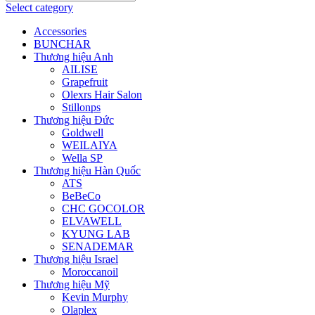
Select category
Accessories
BUNCHAR
Thương hiệu Anh
AILISE
Grapefruit
Olexrs Hair Salon
Stillonps
Thương hiệu Đức
Goldwell
WEILAIYA
Wella SP
Thương hiệu Hàn Quốc
ATS
BeBeCo
CHC GOCOLOR
ELVAWELL
KYUNG LAB
SENADEMAR
Thương hiệu Israel
Moroccanoil
Thương hiệu Mỹ
Kevin Murphy
Olaplex