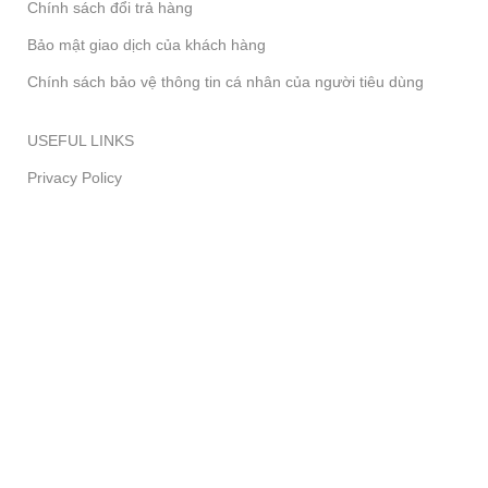
Chính sách đổi trả hàng
Bảo mật giao dịch của khách hàng
Chính sách bảo vệ thông tin cá nhân của người tiêu dùng
USEFUL LINKS
Privacy Policy
Returns
Terms & Conditions
Contact Us
Latest News
Our Sitemap
Địa Chỉ:
444 phố Tây Sơn, P. Thịnh Quang, Q. Đống
Đa, Tp. Hà Nội