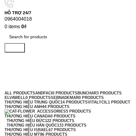
HỖ TRỢ 24/7
0964004018
0
items
0
₫
Search
hấp goldwell
Categories
ALL
PRODUCTS
ANDFACI
0 PRODUCTS
BUNCHAR
3 PRODUCTS
ELVAWELL
0 PRODUCTS
SEBNADEMAR
0 PRODUCTS
THƯƠNG HIỆU TRUNG QUỐC
14 PRODUCTS
VITALYCIL
1 PRODUCT
THƯƠNG HIỆU ANH
44 PRODUCTS
ACCESSORIES
5 PRODUCTS
THƯƠNG HIỆU CANADA
0 PRODUCTS
THƯƠNG HIỆU ĐỨC
122 PRODUCTS
THƯƠNG HIỆU HÀN QUỐC
133 PRODUCTS
THƯƠNG HIỆU ISRAEL
67 PRODUCTS
THƯƠNG HIỆU MỸ
86 PRODUCTS