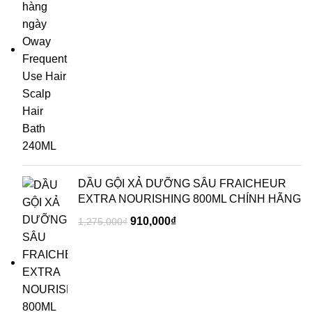
DẦU GỘI XẢ DƯỠNG SÂU FRAICHEUR
EXTRA NOURISHING 800ML CHÍNH HÃNG
910,000
₫
1,275,000
₫