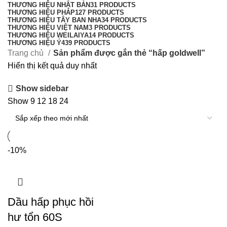
THƯƠNG HIỆU NHẬT BẢN
31 PRODUCTS
THƯƠNG HIỆU PHÁP
127 PRODUCTS
THƯƠNG HIỆU TÂY BAN NHA
34 PRODUCTS
THƯƠNG HIỆU VIỆT NAM
3 PRODUCTS
THƯƠNG HIỆU WEILAIYA
14 PRODUCTS
THƯƠNG HIỆU Ý
439 PRODUCTS
Trang chủ
Sản phẩm được gắn thẻ “hấp goldwell”
Hiển thị kết quả duy nhất
Show sidebar
Show
9
12
18
24
-10%
Dầu hấp phục hồi
hư tổn 60S