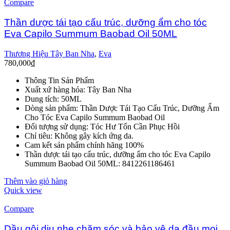
Compare
Thần dược tái tạo cấu trúc, dưỡng ẩm cho tóc
Eva Capilo Summum Baobad Oil 50ML
Thương Hiệu Tây Ban Nha
,
Eva
780,000
₫
Thông Tin Sản Phẩm
Xuất xứ hàng hóa: Tây Ban Nha
Dung tích: 50ML
Dòng sản phẩm: Thần Dược Tái Tạo Cấu Trúc, Dưỡng Ẩm
Cho Tóc Eva Capilo Summum Baobad Oil
Đối tượng sử dụng: Tóc Hư Tổn Cần Phục Hồi
Chỉ tiêu: Không gây kích ứng da.
Cam kết sản phẩm chính hãng 100%
Thần dược tái tạo cấu trúc, dưỡng ẩm cho tóc Eva Capilo
Summum Baobad Oil 50ML: 8412261186461
Thêm vào giỏ hàng
Quick view
Compare
Dầu gội dịu nhẹ chăm sóc và bảo vệ da đầu mọi