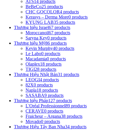
ATS
14 products
BeBeCo
25 products
CHC GOCOLOR
4 products
Kerasys – Derma More
0 products
KYUNG LAB
35 products
Thương hiệu Israel
67 products
Moroccanoil
67 products
Saryna Key
0 products
Thương hiệu Mỹ
86 products
Kevin Murphy
40 products
Le Labo
0 products
Macadamia
0 products
Olaplex
18 products
TIGI
28 products
Thương Hiệu Nhật Bản
31 products
LEOGI
4 products
82X
0 products
Napla
18 products
SASABA
9 products
Thương hiệu Pháp
127 products
L'Oréal Professionnel
89 products
CERAVE
0 products
Fraicheur – Argana
38 products
Movado
0 products
Thương Hiệu Tây Ban Nha
34 products