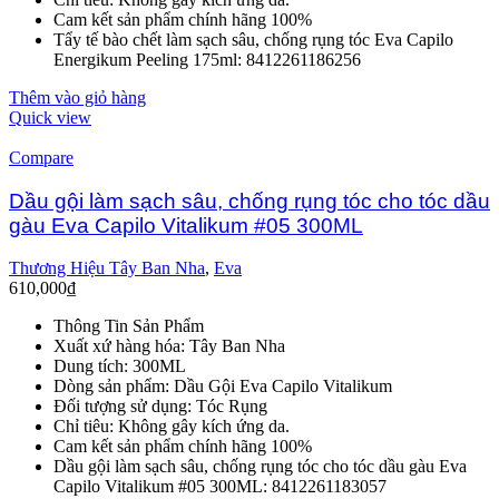
Cam kết sản phẩm chính hãng 100%
Tẩy tế bào chết làm sạch sâu, chống rụng tóc Eva Capilo
Energikum Peeling 175ml: 8412261186256
Thêm vào giỏ hàng
Quick view
Compare
Dầu gội làm sạch sâu, chống rụng tóc cho tóc dầu
gàu Eva Capilo Vitalikum #05 300ML
Thương Hiệu Tây Ban Nha
,
Eva
610,000
₫
Thông Tin Sản Phẩm
Xuất xứ hàng hóa: Tây Ban Nha
Dung tích: 300ML
Dòng sản phẩm: Dầu Gội Eva Capilo Vitalikum
Đối tượng sử dụng: Tóc Rụng
Chỉ tiêu: Không gây kích ứng da.
Cam kết sản phẩm chính hãng 100%
Dầu gội làm sạch sâu, chống rụng tóc cho tóc dầu gàu Eva
Capilo Vitalikum #05 300ML: 8412261183057