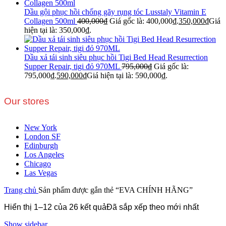
Dầu gội phục hồi chống gãy rụng tóc Lusstaly Vitamin E
Collagen 500ml
400,000
₫
Giá gốc là: 400,000₫.
350,000
₫
Giá
hiện tại là: 350,000₫.
Dầu xả tái sinh siêu phục hồi Tigi Bed Head Resurrection
Supper Repair, tigi đỏ 970ML
795,000
₫
Giá gốc là:
795,000₫.
590,000
₫
Giá hiện tại là: 590,000₫.
Our stores
New York
London SF
Edinburgh
Los Angeles
Chicago
Las Vegas
Trang chủ
Sản phẩm được gắn thẻ “EVA CHÍNH HÃNG”
Hiển thị 1–12 của 26 kết quả
Đã sắp xếp theo mới nhất
Show sidebar