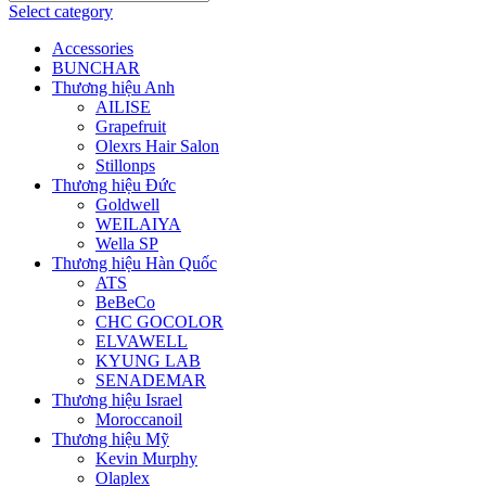
Select category
Accessories
BUNCHAR
Thương hiệu Anh
AILISE
Grapefruit
Olexrs Hair Salon
Stillonps
Thương hiệu Đức
Goldwell
WEILAIYA
Wella SP
Thương hiệu Hàn Quốc
ATS
BeBeCo
CHC GOCOLOR
ELVAWELL
KYUNG LAB
SENADEMAR
Thương hiệu Israel
Moroccanoil
Thương hiệu Mỹ
Kevin Murphy
Olaplex