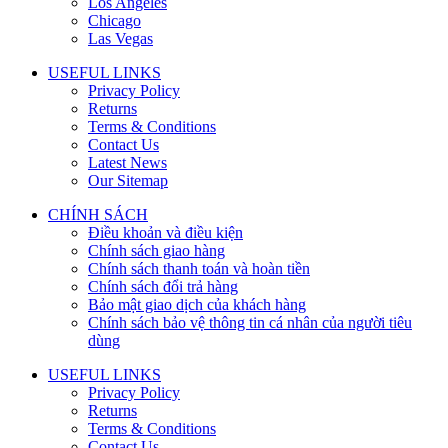
Los Angeles
Chicago
Las Vegas
USEFUL LINKS
Privacy Policy
Returns
Terms & Conditions
Contact Us
Latest News
Our Sitemap
CHÍNH SÁCH
Điều khoản và điều kiện
Chính sách giao hàng
Chính sách thanh toán và hoàn tiền
Chính sách đổi trả hàng
Bảo mật giao dịch của khách hàng
Chính sách bảo vệ thông tin cá nhân của người tiêu
dùng
USEFUL LINKS
Privacy Policy
Returns
Terms & Conditions
Contact Us