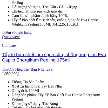
Peeling
Đối tượng sử dụng: Tóc Dầu - Gàu - Rụng
Chỉ tiêu: Không gây kích ứng da.
Cam kết sản phẩm chính hãng 100%
Tẩy tế bào chết làm sạch sâu, chống rụng tóc Eva Capilo
Vitalikum Peeling 175ML: 8412261186263
Thêm vào giỏ hàng
Quick view
Compare
Tẩy tế bào chết làm sạch sâu, chống rụng tóc Eva
Capilo Energikum Peeling 175ml
Thương Hiệu Tây Ban Nha
,
Eva
1,050,000
₫
Thông Tin Sản Phẩm
Xuất xứ hàng hóa: Tây Ban Nha
Dung tích: 150ML
Dòng sản phẩm: Tẩy Tế Bào Chết Eva Capilo Energikum
Peeling
Đối tượng sử dụng: Tóc Rụng
Chỉ tiêu: Không gây kích ứng da.