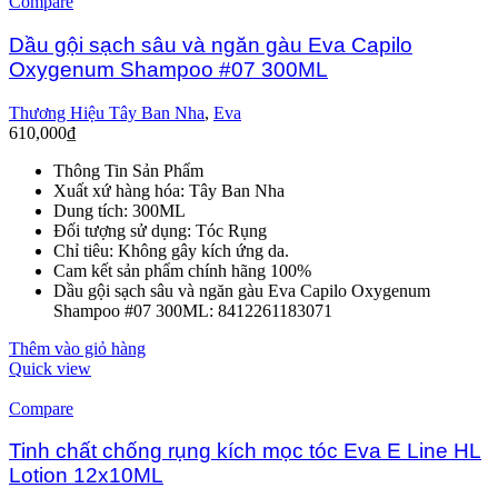
Compare
Dầu gội sạch sâu và ngăn gàu Eva Capilo
Oxygenum Shampoo #07 300ML
Thương Hiệu Tây Ban Nha
,
Eva
610,000
₫
Thông Tin Sản Phẩm
Xuất xứ hàng hóa: Tây Ban Nha
Dung tích: 300ML
Đối tượng sử dụng: Tóc Rụng
Chỉ tiêu: Không gây kích ứng da.
Cam kết sản phẩm chính hãng 100%
Dầu gội sạch sâu và ngăn gàu Eva Capilo Oxygenum
Shampoo #07 300ML: 8412261183071
Thêm vào giỏ hàng
Quick view
Compare
Tinh chất chống rụng kích mọc tóc Eva E Line HL
Lotion 12x10ML