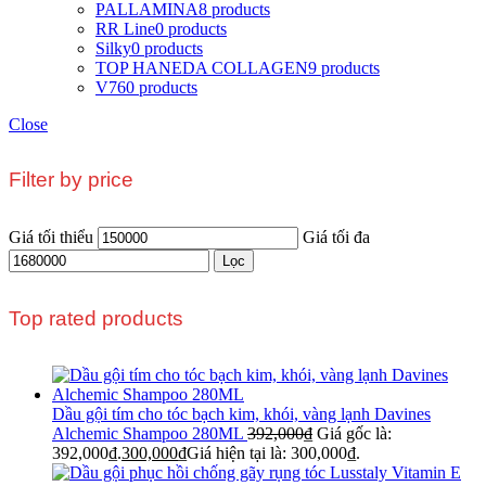
PALLAMINA
8 products
RR Line
0 products
Silky
0 products
TOP HANEDA COLLAGEN
9 products
V76
0 products
Close
Filter by price
Giá tối thiểu
Giá tối đa
Lọc
Top rated products
Dầu gội tím cho tóc bạch kim, khói, vàng lạnh Davines
Alchemic Shampoo 280ML
392,000
₫
Giá gốc là:
392,000₫.
300,000
₫
Giá hiện tại là: 300,000₫.