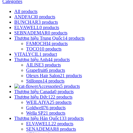
Categories
All
products
ANDFACI
0 products
BUNCHAR
3 products
ELVAWELL
0 products
SEBNADEMAR
0 products
Thương hiệu Trung Quốc
14 products
FAMOCHI
4 products
TOCO
10 products
VITALYCIL
1 product
Thương hiệu Anh
44 products
AILISE
3 products
Grapefruit
6 products
Olexrs Hair Salon
21 products
Stillonps
14 products
Accessories
5 products
Thương hiệu Canada
0 products
Thương hiệu Đức
122 products
WEILAIYA
25 products
Goldwell
76 products
Wella SP
21 products
Thương hiệu Hàn Quốc
133 products
ELVAWELL
22 products
SENADEMAR
8 products