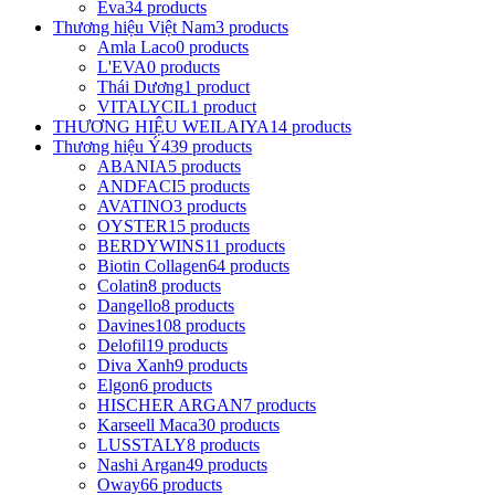
Eva
34 products
Thương hiệu Việt Nam
3 products
Amla Laco
0 products
L'EVA
0 products
Thái Dương
1 product
VITALYCIL
1 product
THƯƠNG HIỆU WEILAIYA
14 products
Thương hiệu Ý
439 products
ABANIA
5 products
ANDFACI
5 products
AVATINO
3 products
OYSTER
15 products
BERDYWINS
11 products
Biotin Collagen
64 products
Colatin
8 products
Dangello
8 products
Davines
108 products
Delofil
19 products
Diva Xanh
9 products
Elgon
6 products
HISCHER ARGAN
7 products
Karseell Maca
30 products
LUSSTALY
8 products
Nashi Argan
49 products
Oway
66 products