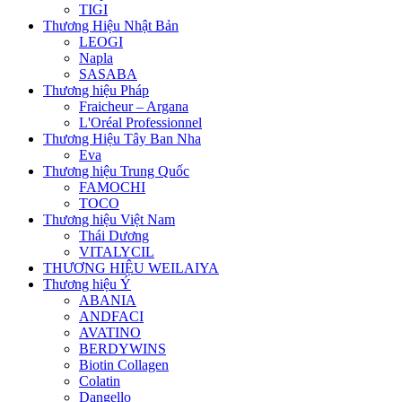
TIGI
Thương Hiệu Nhật Bản
LEOGI
Napla
SASABA
Thương hiệu Pháp
Fraicheur – Argana
L'Oréal Professionnel
Thương Hiệu Tây Ban Nha
Eva
Thương hiệu Trung Quốc
FAMOCHI
TOCO
Thương hiệu Việt Nam
Thái Dương
VITALYCIL
THƯƠNG HIỆU WEILAIYA
Thương hiệu Ý
ABANIA
ANDFACI
AVATINO
BERDYWINS
Biotin Collagen
Colatin
Dangello