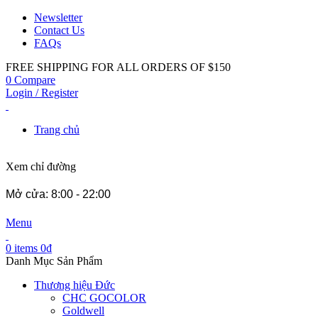
Newsletter
Contact Us
FAQs
FREE SHIPPING FOR ALL ORDERS OF $150
0
Compare
Login / Register
Trang chủ
Xem chỉ đường
Mở cửa: 8:00 - 22:00
Menu
0
items
0
₫
Danh Mục Sản Phẩm
Thương hiệu Đức
CHC GOCOLOR
Goldwell