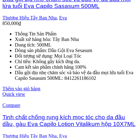
lứa tuổi Eva Capilo Sasasum 500ML
Thương Hiệu Tây Ban Nha
,
Eva
850,000
₫
Thông Tin Sản Phẩm
Xuất xứ hàng hóa: Tây Ban Nha
Dung tích: 500ML
Dòng sản phẩm: Dầu Gội Eva Sesasum
Đối tượng sử dụng: Mọi Loại Tóc
Chỉ tiêu: Không gây kích ứng da.
Cam kết sản phẩm chính hãng 100%
Dầu gội dịu nhẹ chăm sóc và bảo vệ da đầu mọi lứa tuổi Eva
Capilo Sasasum 500ML: 8412261186102
Thêm vào giỏ hàng
Quick view
Compare
Tinh chất chống rụng kích mọc tóc cho da đầu
dầu, gàu Eva Capilo Lotion Vitalikum hộp 10X7ML
Thương Hiệu Tây Ban Nha
,
Eva