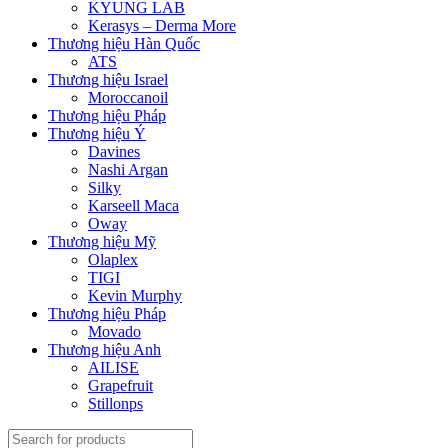
KYUNG LAB
Kerasys – Derma More
Thương hiệu Hàn Quốc
ATS
Thương hiệu Israel
Moroccanoil
Thương hiệu Pháp
Thương hiệu Ý
Davines
Nashi Argan
Silky
Karseell Maca
Oway
Thương hiệu Mỹ
Olaplex
TIGI
Kevin Murphy
Thương hiệu Pháp
Movado
Thương hiệu Anh
AILISE
Grapefruit
Stillonps