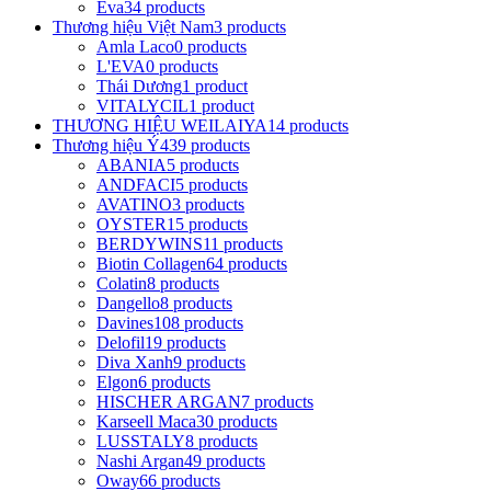
Eva
34 products
Thương hiệu Việt Nam
3 products
Amla Laco
0 products
L'EVA
0 products
Thái Dương
1 product
VITALYCIL
1 product
THƯƠNG HIỆU WEILAIYA
14 products
Thương hiệu Ý
439 products
ABANIA
5 products
ANDFACI
5 products
AVATINO
3 products
OYSTER
15 products
BERDYWINS
11 products
Biotin Collagen
64 products
Colatin
8 products
Dangello
8 products
Davines
108 products
Delofil
19 products
Diva Xanh
9 products
Elgon
6 products
HISCHER ARGAN
7 products
Karseell Maca
30 products
LUSSTALY
8 products
Nashi Argan
49 products
Oway
66 products