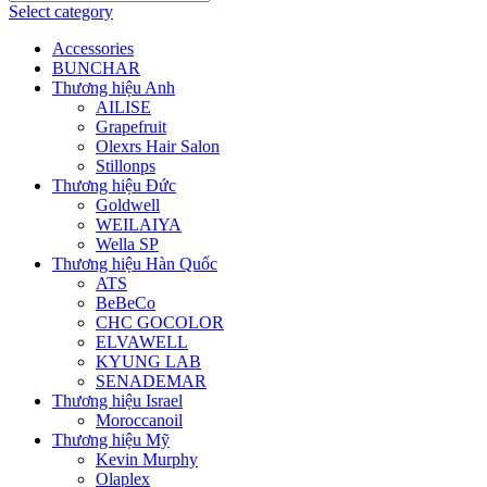
Select category
Accessories
BUNCHAR
Thương hiệu Anh
AILISE
Grapefruit
Olexrs Hair Salon
Stillonps
Thương hiệu Đức
Goldwell
WEILAIYA
Wella SP
Thương hiệu Hàn Quốc
ATS
BeBeCo
CHC GOCOLOR
ELVAWELL
KYUNG LAB
SENADEMAR
Thương hiệu Israel
Moroccanoil
Thương hiệu Mỹ
Kevin Murphy
Olaplex