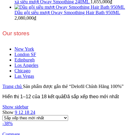
xả siêu mượt Oway Smoothing 240ML
1,655,000
₫
Dầu gội siêu mượt Oway Smoothing Hair Bath 950ML
2,080,000
₫
Our stores
New York
London SF
Edinburgh
Los Angeles
Chicago
Las Vegas
Trang chủ
Sản phẩm được gắn thẻ “Delofil Chính Hãng 100%”
Hiển thị 1–12 của 18 kết quả
Đã sắp xếp theo mới nhất
Show sidebar
Show
9
12
18
24
-38%
Compare