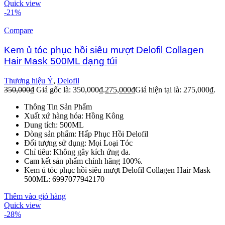
Quick view
-21%
Compare
Kem ủ tóc phục hồi siêu mượt Delofil Collagen
Hair Mask 500ML dạng túi
Thương hiệu Ý
,
Delofil
350,000
₫
Giá gốc là: 350,000₫.
275,000
₫
Giá hiện tại là: 275,000₫.
Thông Tin Sản Phẩm
Xuất xứ hàng hóa: Hồng Kông
Dung tích: 500ML
Dòng sản phẩm: Hấp Phục Hồi Delofil
Đối tượng sử dụng: Mọi Loại Tóc
Chỉ tiêu: Không gây kích ứng da.
Cam kết sản phẩm chính hãng 100%.
Kem ủ tóc phục hồi siêu mượt Delofil Collagen Hair Mask
500ML: 6997077942170
Thêm vào giỏ hàng
Quick view
-28%