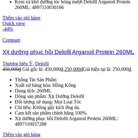
Kem xả khô dưỡng tóc bóng mượt Delofil Arganoil Protein
260ML: 4897110030166
Thêm vào giỏ hàng
Quick view
-44%
Compare
Xịt dưỡng phục hồi Delofil Arganoil Protein 260ML
Thương hiệu Ý
,
Delofil
450,000
₫
Giá gốc là: 450,000₫.
250,000
₫
Giá hiện tại là: 250,000₫.
Thông Tin Sản Phẩm
Xuất xứ hàng hóa: Hồng Kông
Dung tích: 260ML
Dòng sản phẩm: Xịt Dưỡng Delofil
Đối tượng sử dụng: Mọi Loại Tóc
Chỉ tiêu: Không gây kích ứng da.
Cam kết sản phẩm chính hãng 100%.
Xịt dưỡng phục hồi Delofil Arganoil Protein 260ML:
4897110037288
Thêm vào giỏ hàng