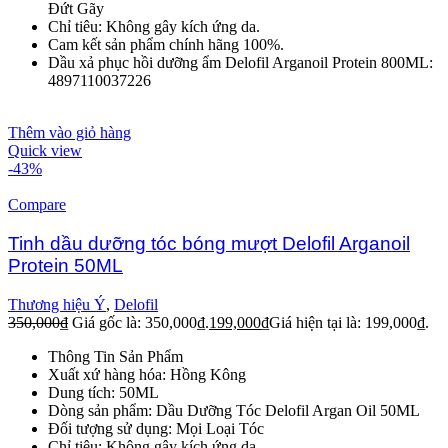
Đứt Gãy
Chỉ tiêu: Không gây kích ứng da.
Cam kết sản phẩm chính hãng 100%.
Dầu xả phục hồi dưỡng ẩm Delofil Arganoil Protein 800ML:
4897110037226
Thêm vào giỏ hàng
Quick view
-43%
Compare
Tinh dầu dưỡng tóc bóng mượt Delofil Arganoil
Protein 50ML
Thương hiệu Ý
,
Delofil
350,000
₫
Giá gốc là: 350,000₫.
199,000
₫
Giá hiện tại là: 199,000₫.
Thông Tin Sản Phẩm
Xuất xứ hàng hóa: Hồng Kông
Dung tích: 50ML
Dòng sản phẩm: Dầu Dưỡng Tóc Delofil Argan Oil 50ML
Đối tượng sử dụng: Mọi Loại Tóc
Chỉ tiêu: Không gây kích ứng da.