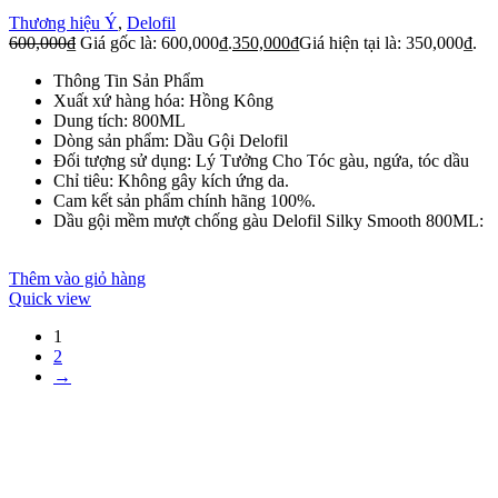
Thương hiệu Ý
,
Delofil
600,000
₫
Giá gốc là: 600,000₫.
350,000
₫
Giá hiện tại là: 350,000₫.
Thông Tin Sản Phẩm
Xuất xứ hàng hóa: Hồng Kông
Dung tích: 800ML
Dòng sản phẩm: Dầu Gội Delofil
Đối tượng sử dụng: Lý Tưởng Cho Tóc gàu, ngứa, tóc dầu
Chỉ tiêu: Không gây kích ứng da.
Cam kết sản phẩm chính hãng 100%.
Dầu gội mềm mượt chống gàu Delofil Silky Smooth 800ML:
Thêm vào giỏ hàng
Quick view
1
2
→