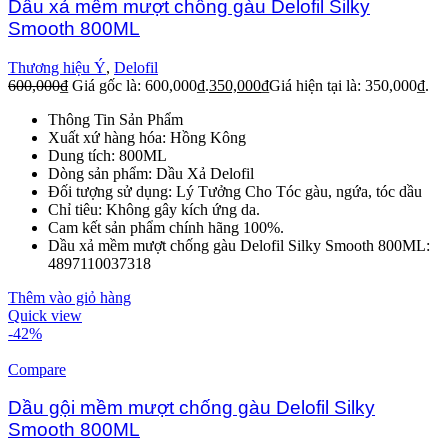
Dầu xả mềm mượt chống gàu Delofil Silky
Smooth 800ML
Thương hiệu Ý
,
Delofil
600,000
₫
Giá gốc là: 600,000₫.
350,000
₫
Giá hiện tại là: 350,000₫.
Thông Tin Sản Phẩm
Xuất xứ hàng hóa: Hồng Kông
Dung tích: 800ML
Dòng sản phẩm: Dầu Xả Delofil
Đối tượng sử dụng: Lý Tưởng Cho Tóc gàu, ngứa, tóc dầu
Chỉ tiêu: Không gây kích ứng da.
Cam kết sản phẩm chính hãng 100%.
Dầu xả mềm mượt chống gàu Delofil Silky Smooth 800ML:
4897110037318
Thêm vào giỏ hàng
Quick view
-42%
Compare
Dầu gội mềm mượt chống gàu Delofil Silky
Smooth 800ML