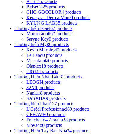
ATS
14 products
BeBeCo
25 products
CHC GOCOLOR
4 products
Kerasys – Derma More
0 products
KYUNG LAB
35 products
Thương hiệu Israel
67 products
Moroccanoil
67 products
Saryna Key
0 products
Thương hiệu Mỹ
86 products
Kevin Murphy
40 products
Le Labo
0 products
Macadamia
0 products
Olaplex
18 products
TIGI
28 products
Thương Hiệu Nhật Bản
31 products
LEOGI
4 products
82X
0 products
Napla
18 products
SASABA
9 products
Thương hiệu Pháp
127 products
L'Oréal Professionnel
89 products
CERAVE
0 products
Fraicheur – Argana
38 products
Movado
0 products
Thương Hiệu Tây Ban Nha
34 products