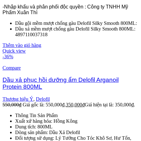
-Nhập khẩu và phân phối độc quyền : Công ty TNHH Mỹ
Phẩm Xuân Thì
Dầu gội mềm mượt chống gàu Delofil Silky Smooth 800ML:
Dầu xả mềm mượt chống gàu Delofil Silky Smooth 800ML:
4897110037318
Thêm vào giỏ hàng
Quick view
-36%
Compare
Dầu xả phục hồi dưỡng ẩm Delofil Arganoil
Protein 800ML
Thương hiệu Ý
,
Delofil
550,000
₫
Giá gốc là: 550,000₫.
350,000
₫
Giá hiện tại là: 350,000₫.
Thông Tin Sản Phẩm
Xuất xứ hàng hóa: Hồng Kông
Dung tích: 800ML
Dòng sản phẩm: Dầu Xả Delofil
Đối tượng sử dụng: Lý Tưởng Cho Tóc Khô Sơ, Hư Tổn,