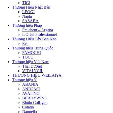
TIGI
Thương Hiệu Nhật Bản
LEOGI
Napla
SASABA
Thương hiệu Pháp
Fraicheur – Argana
L'Oréal Professionnel
Thương Hiệu Tây Ban Nha
Eva
Thương hiệu Trung Quốc
FAMOCHI
TOCO
Thương hiệu Việt Nam
Thái Dương
VITALYCIL
THƯƠNG HIỆU WEILAIYA
Thương hiệu Ý
ABANIA
ANDFACI
AVATINO
BERDYWINS
Biotin Collagen
Colatin
Dangello