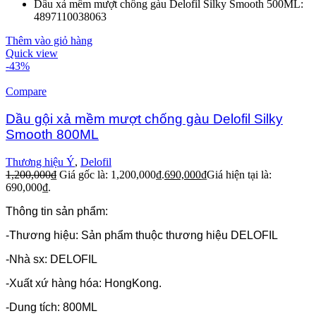
Dầu xả mềm mượt chống gàu Delofil Silky Smooth 500ML:
4897110038063
Thêm vào giỏ hàng
Quick view
-43%
Compare
Dầu gội xả mềm mượt chống gàu Delofil Silky
Smooth 800ML
Thương hiệu Ý
,
Delofil
1,200,000
₫
Giá gốc là: 1,200,000₫.
690,000
₫
Giá hiện tại là:
690,000₫.
Thông tin sản phẩm:
-Thương hiệu: Sản phẩm thuộc thương hiệu DELOFIL
-Nhà sx: DELOFIL
-Xuất xứ hàng hóa: HongKong.
-Dung tích: 800ML