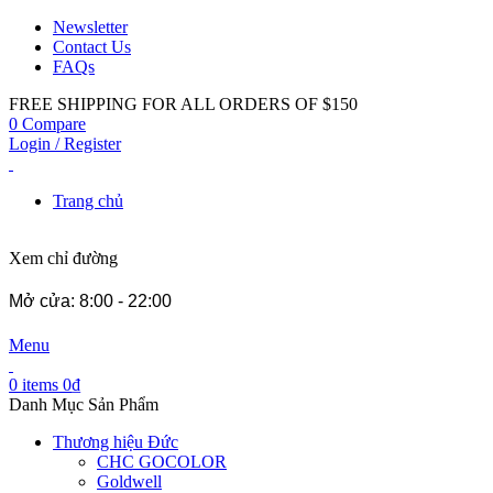
Newsletter
Contact Us
FAQs
FREE SHIPPING FOR ALL ORDERS OF $150
0
Compare
Login / Register
Trang chủ
Xem chỉ đường
Mở cửa: 8:00 - 22:00
Menu
0
items
0
₫
Danh Mục Sản Phẩm
Thương hiệu Đức
CHC GOCOLOR
Goldwell