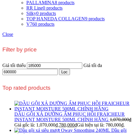
PALLAMINA
8 products
RR Line
0 products
Silky
0 products
TOP HANEDA COLLAGEN
9 products
V76
0 products
Close
Filter by price
Giá tối thiểu
Giá tối đa
Lọc
Top rated products
DẦU GỘI XẢ DƯỠNG ẨM PHỤC HỒI FRAICHEUR
INSTANT MOISTURE 500ML CHÍNH HÃNG
1,070,000
₫
Giá gốc là: 1,070,000₫.
780,000
₫
Giá hiện tại là: 780,000₫.
Dầu gội