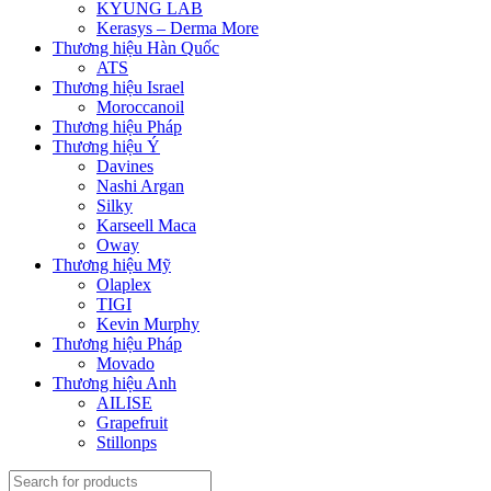
KYUNG LAB
Kerasys – Derma More
Thương hiệu Hàn Quốc
ATS
Thương hiệu Israel
Moroccanoil
Thương hiệu Pháp
Thương hiệu Ý
Davines
Nashi Argan
Silky
Karseell Maca
Oway
Thương hiệu Mỹ
Olaplex
TIGI
Kevin Murphy
Thương hiệu Pháp
Movado
Thương hiệu Anh
AILISE
Grapefruit
Stillonps