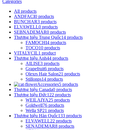
Categories
All
products
ANDFACI
0 products
BUNCHAR
3 products
ELVAWELL
0 products
SEBNADEMAR
0 products
Thương hiệu Trung Quốc
14 products
FAMOCHI
4 products
TOCO
10 products
VITALYCIL
1 product
Thương hiệu Anh
44 products
AILISE
3 products
Grapefruit
6 products
Olexrs Hair Salon
21 products
Stillonps
14 products
Accessories
5 products
Thương hiệu Canada
0 products
Thương hiệu Đức
122 products
WEILAIYA
25 products
Goldwell
76 products
Wella SP
21 products
Thương hiệu Hàn Quốc
133 products
ELVAWELL
22 products
SENADEMAR
8 products