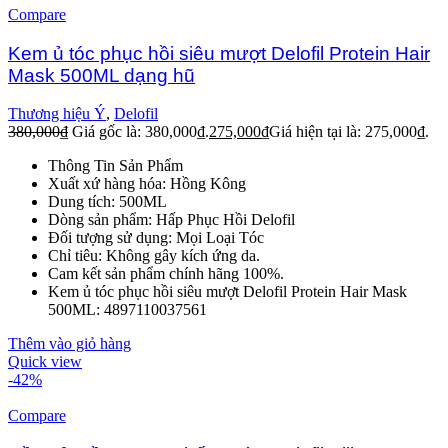
Compare
Kem ủ tóc phục hồi siêu mượt Delofil Protein Hair
Mask 500ML dạng hũ
Thương hiệu Ý
,
Delofil
380,000
₫
Giá gốc là: 380,000₫.
275,000
₫
Giá hiện tại là: 275,000₫.
Thông Tin Sản Phẩm
Xuất xứ hàng hóa: Hồng Kông
Dung tích: 500ML
Dòng sản phẩm: Hấp Phục Hồi Delofil
Đối tượng sử dụng: Mọi Loại Tóc
Chỉ tiêu: Không gây kích ứng da.
Cam kết sản phẩm chính hãng 100%.
Kem ủ tóc phục hồi siêu mượt Delofil Protein Hair Mask
500ML: 4897110037561
Thêm vào giỏ hàng
Quick view
-42%
Compare