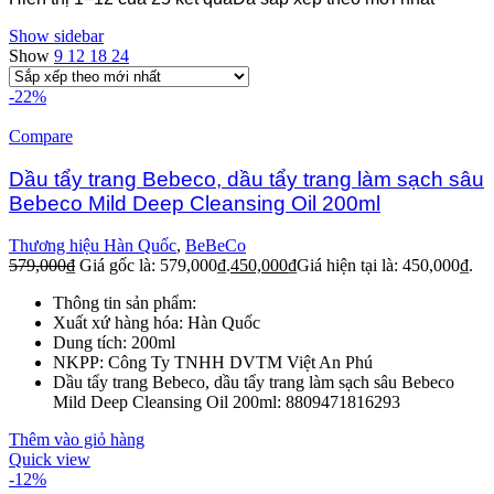
Show sidebar
Show
9
12
18
24
-22%
Compare
Dầu tẩy trang Bebeco, dầu tẩy trang làm sạch sâu
Bebeco Mild Deep Cleansing Oil 200ml
Thương hiệu Hàn Quốc
,
BeBeCo
579,000
₫
Giá gốc là: 579,000₫.
450,000
₫
Giá hiện tại là: 450,000₫.
Thông tin sản phẩm:
Xuất xứ hàng hóa: Hàn Quốc
Dung tích: 200ml
NKPP: Công Ty TNHH DVTM Việt An Phú
Dầu tẩy trang Bebeco, dầu tẩy trang làm sạch sâu Bebeco
Mild Deep Cleansing Oil 200ml: 8809471816293
Thêm vào giỏ hàng
Quick view
-12%