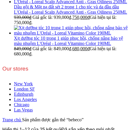
Dầu gội & Mặt nạ đất sét 2 trong 1 cho tóc và da đầu dầu
L'Oréal - Loreal Scalp Advanced Anti - Gras Oiliness 250ML
939,000
₫
Giá gốc là: 939,000₫.
750,000
₫
Giá hiện tại là:
750,000₫.
Xịt dưỡng tóc 10 trong 1 giúp phục hồi, chống nắng bảo vệ
màu nhuộm L'Oréal - Loreal Vitamino Color 190ML
849,000
₫
Giá gốc là: 849,000₫.
680,000
₫
Giá hiện tại là:
680,000₫.
Our stores
New York
London SF
Edinburgh
Los Angeles
Chicago
Las Vegas
Trang chủ
Sản phẩm được gắn thẻ “bebeco”
Hiển thị 1–12 của 25 kết quả
Đã sắp xếp theo mới nhất