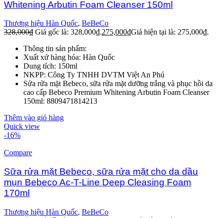
Whitening Arbutin Foam Cleanser 150ml
Thương hiệu Hàn Quốc
,
BeBeCo
328,000
₫
Giá gốc là: 328,000₫.
275,000
₫
Giá hiện tại là: 275,000₫.
Thông tin sản phẩm:
Xuất xứ hàng hóa: Hàn Quốc
Dung tích: 150ml
NKPP: Công Ty TNHH DVTM Việt An Phú
Sửa rửa mặt Bebeco, sữa rửa mặt dưỡng trắng và phục hồi da
cao cấp Bebeco Premium Whitening Arbutin Foam Cleanser
150ml: 8809471814213
Thêm vào giỏ hàng
Quick view
-16%
Compare
Sữa rửa mặt Bebeco, sữa rửa mặt cho da dầu
mụn Bebeco Ac-T-Line Deep Cleasing Foam
170ml
Thương hiệu Hàn Quốc
,
BeBeCo