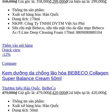
358,000
₫
Giá gốc là: 358,000₫.
299,000
₫
Giá hiện tại là: 299,000₫.
Thông tin sản phẩm:
Xuất xứ hàng hóa: Hàn Quốc
Dung tích: 170ml
NKPP: Công Ty TNHH DVTM Việt An Phú
Sữa rửa mặt Bebeco, sữa rửa mặt cho da dầu mụn Bebeco
Ac-T-Line Deep Cleasing Foam 170ml: 8809080880104
Thêm vào giỏ hàng
Quick view
-12%
Compare
Kem dưỡng da chống lão hóa BEBECO Collagen
Super Balance Cream 50ml
Thương hiệu Hàn Quốc
,
BeBeCo
479,000
₫
Giá gốc là: 479,000₫.
420,000
₫
Giá hiện tại là: 420,000₫.
Thông tin sản phẩm:
Xuất xứ hàng hóa: Hàn Quốc
Dung tích: 50ml