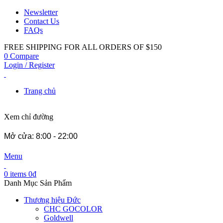
Newsletter
Contact Us
FAQs
FREE SHIPPING FOR ALL ORDERS OF $150
0
Compare
Login / Register
Trang chủ
Xem chỉ đường
Mở cửa: 8:00 - 22:00
Menu
0
items
0
₫
Danh Mục Sản Phẩm
Thương hiệu Đức
CHC GOCOLOR
Goldwell