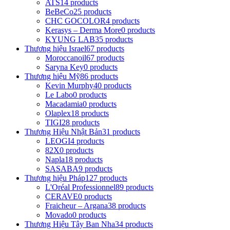
ATS
14 products
BeBeCo
25 products
CHC GOCOLOR
4 products
Kerasys – Derma More
0 products
KYUNG LAB
35 products
Thương hiệu Israel
67 products
Moroccanoil
67 products
Saryna Key
0 products
Thương hiệu Mỹ
86 products
Kevin Murphy
40 products
Le Labo
0 products
Macadamia
0 products
Olaplex
18 products
TIGI
28 products
Thương Hiệu Nhật Bản
31 products
LEOGI
4 products
82X
0 products
Napla
18 products
SASABA
9 products
Thương hiệu Pháp
127 products
L'Oréal Professionnel
89 products
CERAVE
0 products
Fraicheur – Argana
38 products
Movado
0 products
Thương Hiệu Tây Ban Nha
34 products