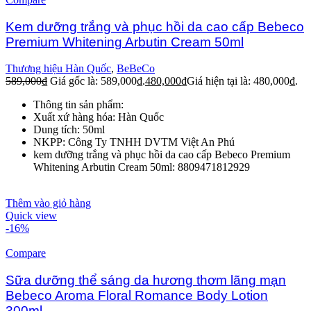
Kem dưỡng trắng và phục hồi da cao cấp Bebeco
Premium Whitening Arbutin Cream 50ml
Thương hiệu Hàn Quốc
,
BeBeCo
589,000
₫
Giá gốc là: 589,000₫.
480,000
₫
Giá hiện tại là: 480,000₫.
Thông tin sản phẩm:
Xuất xứ hàng hóa: Hàn Quốc
Dung tích: 50ml
NKPP: Công Ty TNHH DVTM Việt An Phú
kem dưỡng trắng và phục hồi da cao cấp Bebeco Premium
Whitening Arbutin Cream 50ml: 8809471812929
Thêm vào giỏ hàng
Quick view
-16%
Compare
Sữa dưỡng thể sáng da hương thơm lãng mạn
Bebeco Aroma Floral Romance Body Lotion
300ml