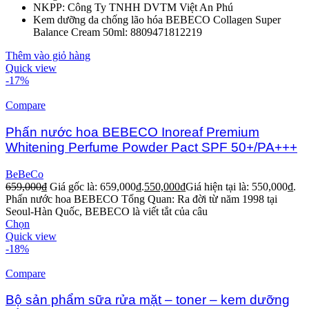
NKPP: Công Ty TNHH DVTM Việt An Phú
Kem dưỡng da chống lão hóa BEBECO Collagen Super
Balance Cream 50ml: 8809471812219
Thêm vào giỏ hàng
Quick view
-17%
Compare
Phấn nước hoa BEBECO Inoreaf Premium
Whitening Perfume Powder Pact SPF 50+/PA+++
BeBeCo
659,000
₫
Giá gốc là: 659,000₫.
550,000
₫
Giá hiện tại là: 550,000₫.
Phấn nước hoa BEBECO Tổng Quan: Ra đời từ năm 1998 tại
Seoul-Hàn Quốc, BEBECO là viết tắt của câu
Chọn
Quick view
-18%
Compare
Bộ sản phẩm sữa rửa mặt – toner – kem dưỡng