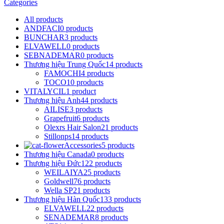
Categories
All
products
ANDFACI
0 products
BUNCHAR
3 products
ELVAWELL
0 products
SEBNADEMAR
0 products
Thương hiệu Trung Quốc
14 products
FAMOCHI
4 products
TOCO
10 products
VITALYCIL
1 product
Thương hiệu Anh
44 products
AILISE
3 products
Grapefruit
6 products
Olexrs Hair Salon
21 products
Stillonps
14 products
Accessories
5 products
Thương hiệu Canada
0 products
Thương hiệu Đức
122 products
WEILAIYA
25 products
Goldwell
76 products
Wella SP
21 products
Thương hiệu Hàn Quốc
133 products
ELVAWELL
22 products
SENADEMAR
8 products