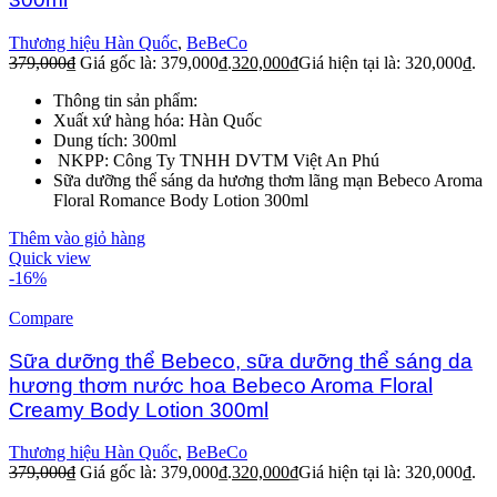
Thương hiệu Hàn Quốc
,
BeBeCo
379,000
₫
Giá gốc là: 379,000₫.
320,000
₫
Giá hiện tại là: 320,000₫.
Thông tin sản phẩm:
Xuất xứ hàng hóa: Hàn Quốc
Dung tích: 300ml
NKPP: Công Ty TNHH DVTM Việt An Phú
Sữa dưỡng thể sáng da hương thơm lãng mạn Bebeco Aroma
Floral Romance Body Lotion 300ml
Thêm vào giỏ hàng
Quick view
-16%
Compare
Sữa dưỡng thể Bebeco, sữa dưỡng thể sáng da
hương thơm nước hoa Bebeco Aroma Floral
Creamy Body Lotion 300ml
Thương hiệu Hàn Quốc
,
BeBeCo
379,000
₫
Giá gốc là: 379,000₫.
320,000
₫
Giá hiện tại là: 320,000₫.