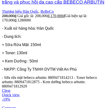
trắng và phục hồi da cao cấp BEBECO ARBUTIN
Thương hiệu Hàn Quốc
,
BeBeCo
208,000
₫
Giá gốc là: 208,000₫.
170,000
₫
Giá hiện tại là:
170,000₫.
1280000
- Xuất xứ hàng hóa: Hàn Quốc
- Dung tích:
+ Sữa Rửa Mặt: 150ml
+ Toner: 130ml
+ Kem Dưỡng : 50ml
- NKPP: Công Ty TNHH DVTM Việt An Phú
- Sữa rửa mặt bebeco arbutin: 8809471814213
- Toner bebeco
arbutin: 8809471812875
- Kem dưỡng bebeco arbutin:
8809471812929
Chọn
Quick view
-19%
Compare