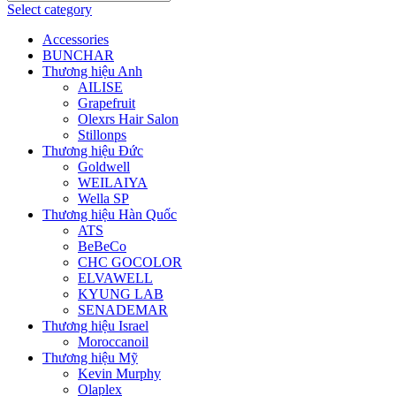
Select category
Accessories
BUNCHAR
Thương hiệu Anh
AILISE
Grapefruit
Olexrs Hair Salon
Stillonps
Thương hiệu Đức
Goldwell
WEILAIYA
Wella SP
Thương hiệu Hàn Quốc
ATS
BeBeCo
CHC GOCOLOR
ELVAWELL
KYUNG LAB
SENADEMAR
Thương hiệu Israel
Moroccanoil
Thương hiệu Mỹ
Kevin Murphy
Olaplex