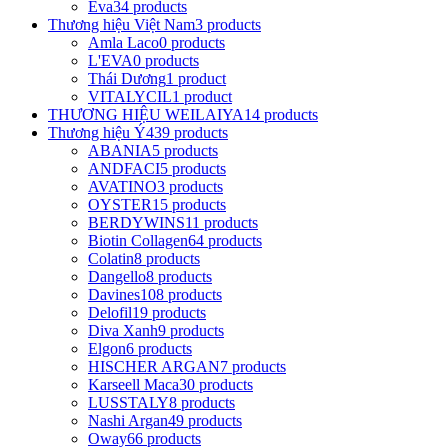
Eva
34 products
Thương hiệu Việt Nam
3 products
Amla Laco
0 products
L'EVA
0 products
Thái Dương
1 product
VITALYCIL
1 product
THƯƠNG HIỆU WEILAIYA
14 products
Thương hiệu Ý
439 products
ABANIA
5 products
ANDFACI
5 products
AVATINO
3 products
OYSTER
15 products
BERDYWINS
11 products
Biotin Collagen
64 products
Colatin
8 products
Dangello
8 products
Davines
108 products
Delofil
19 products
Diva Xanh
9 products
Elgon
6 products
HISCHER ARGAN
7 products
Karseell Maca
30 products
LUSSTALY
8 products
Nashi Argan
49 products
Oway
66 products