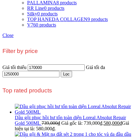
PALLAMINA
8 products
RR Line
0 products
Silky
0 products
TOP HANEDA COLLAGEN
9 products
V76
0 products
Close
Filter by price
Giá tối thiểu
Giá tối đa
Lọc
Top rated products
Dầu gội phục hồi hư tổn toàn diện Loreal Absolut Repair
Gold 500ML
739,000
₫
Giá gốc là: 739,000₫.
580,000
₫
Giá
hiện tại là: 580,000₫.