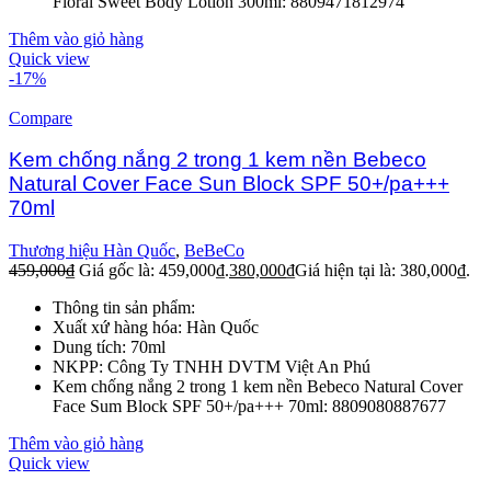
Floral Sweet Body Lotion 300ml: 8809471812974
Thêm vào giỏ hàng
Quick view
-17%
Compare
Kem chống nắng 2 trong 1 kem nền Bebeco
Natural Cover Face Sun Block SPF 50+/pa+++
70ml
Thương hiệu Hàn Quốc
,
BeBeCo
459,000
₫
Giá gốc là: 459,000₫.
380,000
₫
Giá hiện tại là: 380,000₫.
Thông tin sản phẩm:
Xuất xứ hàng hóa: Hàn Quốc
Dung tích: 70ml
NKPP: Công Ty TNHH DVTM Việt An Phú
Kem chống nắng 2 trong 1 kem nền Bebeco Natural Cover
Face Sum Block SPF 50+/pa+++ 70ml: 8809080887677
Thêm vào giỏ hàng
Quick view