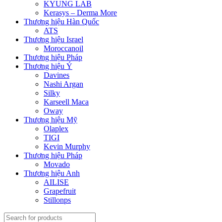
KYUNG LAB
Kerasys – Derma More
Thương hiệu Hàn Quốc
ATS
Thương hiệu Israel
Moroccanoil
Thương hiệu Pháp
Thương hiệu Ý
Davines
Nashi Argan
Silky
Karseell Maca
Oway
Thương hiệu Mỹ
Olaplex
TIGI
Kevin Murphy
Thương hiệu Pháp
Movado
Thương hiệu Anh
AILISE
Grapefruit
Stillonps