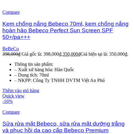
Compare
Kem chống nắng Bebeco 70ml, kem chống nắng
hoàn hảo Bebeco Perfect Sun Screen SPF
50+/pa+++
BeBeCo
398,000
₫
Giá gốc là: 398,000₫.
350,000
₫
Giá hiện tại là: 350,000₫.
Thông tin sản phẩm:
– Xuất xứ hàng hóa: Hàn Quốc
– Dung tích: 70ml
– NKPP: Công Ty TNHH DVTM Việt An Phú
Thêm vào giỏ hàng
Quick view
-16%
Compare
Sửa rửa mặt Bebeco, sữa rửa mặt dưỡng trắng
và phục hồi da cao cấp Bebeco Premium