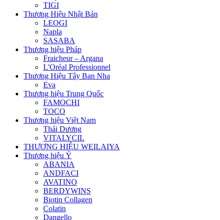
TIGI
Thương Hiệu Nhật Bản
LEOGI
Napla
SASABA
Thương hiệu Pháp
Fraicheur – Argana
L'Oréal Professionnel
Thương Hiệu Tây Ban Nha
Eva
Thương hiệu Trung Quốc
FAMOCHI
TOCO
Thương hiệu Việt Nam
Thái Dương
VITALYCIL
THƯƠNG HIỆU WEILAIYA
Thương hiệu Ý
ABANIA
ANDFACI
AVATINO
BERDYWINS
Biotin Collagen
Colatin
Dangello