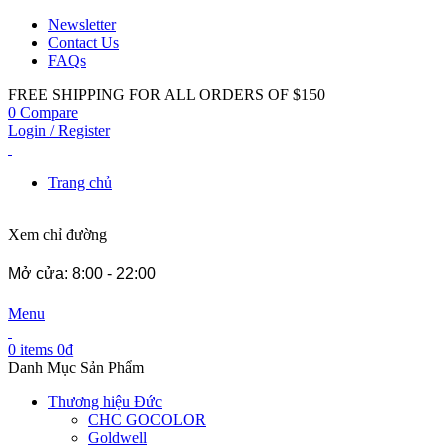
Newsletter
Contact Us
FAQs
FREE SHIPPING FOR ALL ORDERS OF $150
0
Compare
Login / Register
Trang chủ
Xem chỉ đường
Mở cửa: 8:00 - 22:00
Menu
0
items
0
₫
Danh Mục Sản Phẩm
Thương hiệu Đức
CHC GOCOLOR
Goldwell