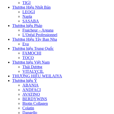
TIGI
Thương Hiệu Nhật Bản
LEOGI
Napla
SASABA
Thương hiệu Pháp
Fraicheur – Argana
L'Oréal Professionnel
Thương Hiệu Tây Ban Nha
Eva
Thương hiệu Trung Quốc
FAMOCHI
TOCO
Thương hiệu Việt Nam
Thái Dương
VITALYCIL
THƯƠNG HIỆU WEILAIYA
Thương hiệu Ý
ABANIA
ANDFACI
AVATINO
BERDYWINS
Biotin Collagen
Colatin
Dangello