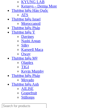
KYUNG LAB
Kerasys – Derma More
Thương hiệu Hàn Quốc
ATS
Thương hiệu Israel
Moroccanoil
Thương hiệu Pháp
Thương hiệu Ý
Davines
Nashi Argan
Silky
Karseell Maca
Oway
Thương hiệu Mỹ
Olaplex
TIGI
Kevin Murphy
Thương hiệu Pháp
Movado
Thương hiệu Anh
AILISE
Grapefruit
Stillonps