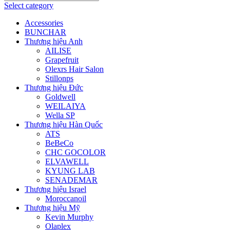
Select category
Accessories
BUNCHAR
Thương hiệu Anh
AILISE
Grapefruit
Olexrs Hair Salon
Stillonps
Thương hiệu Đức
Goldwell
WEILAIYA
Wella SP
Thương hiệu Hàn Quốc
ATS
BeBeCo
CHC GOCOLOR
ELVAWELL
KYUNG LAB
SENADEMAR
Thương hiệu Israel
Moroccanoil
Thương hiệu Mỹ
Kevin Murphy
Olaplex