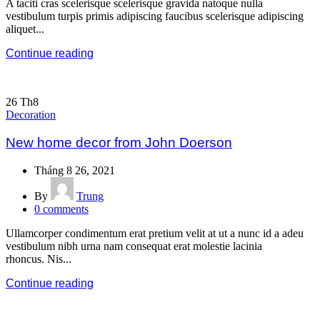
A taciti cras scelerisque scelerisque gravida natoque nulla
vestibulum turpis primis adipiscing faucibus scelerisque adipiscing
aliquet...
Continue reading
26
Th8
Decoration
New home decor from John Doerson
Tháng 8 26, 2021
By
Trung
0
comments
Ullamcorper condimentum erat pretium velit at ut a nunc id a adeu
vestibulum nibh urna nam consequat erat molestie lacinia
rhoncus. Nis...
Continue reading