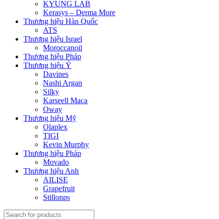
KYUNG LAB
Kerasys – Derma More
Thương hiệu Hàn Quốc
ATS
Thương hiệu Israel
Moroccanoil
Thương hiệu Pháp
Thương hiệu Ý
Davines
Nashi Argan
Silky
Karseell Maca
Oway
Thương hiệu Mỹ
Olaplex
TIGI
Kevin Murphy
Thương hiệu Pháp
Movado
Thương hiệu Anh
AILISE
Grapefruit
Stillonps