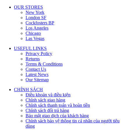
OUR STORES
New York
London SF
Cockfosters BP
Los Angeles
Chicago
Las Vegas
USEFUL LINKS
Privacy Policy
Returns
Terms & Conditions
Contact Us
Latest News
Our Sitemap
CHÍNH SÁCH
Điều khoản và điều kiện
Chính sách giao hàng
Chính sách thanh toán và hoàn tiền
Chính sách đổi trả hàng
Bảo mật giao dịch của khách hàng
Chính sách bảo vệ thông tin cá nhân của người tiêu
dùng