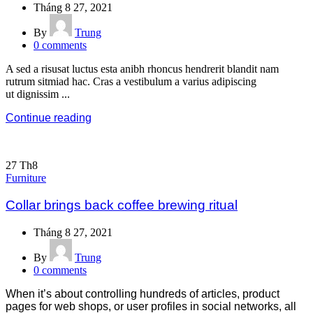
Tháng 8 27, 2021
By
Trung
0
comments
A sed a risusat luctus esta anibh rhoncus hendrerit blandit nam
rutrum sitmiad hac. Cras a vestibulum a varius adipiscing
ut dignissim ...
Continue reading
27
Th8
Furniture
Collar brings back coffee brewing ritual
Tháng 8 27, 2021
By
Trung
0
comments
When it’s about controlling hundreds of articles, product
pages for web shops, or user profiles in social networks, all