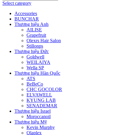
Select category
Accessories
BUNCHAR
Thương hiệu Anh
AILISE
Grapefruit
Olexrs Hair Salon
Stillonps
Thương hiệu Đức
Goldwell
WEILAIYA
Wella SP
Thương hiệu Hàn Quốc
ATS
BeBeCo
CHC GOCOLOR
ELVAWELL
KYUNG LAB
SENADEMAR
Thương hiệu Israel
Moroccanoil
Thương hiệu Mỹ
Kevin Murphy
Olaplex