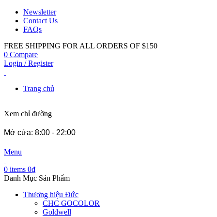
Newsletter
Contact Us
FAQs
FREE SHIPPING FOR ALL ORDERS OF $150
0
Compare
Login / Register
Trang chủ
Xem chỉ đường
Mở cửa: 8:00 - 22:00
Menu
0
items
0
₫
Danh Mục Sản Phẩm
Thương hiệu Đức
CHC GOCOLOR
Goldwell