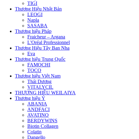
TIGI
Thương Hiệu Nhật Bản
LEOGI
Napla
SASABA
Thương hiệu Pháp
Fraicheur – Argana
L'Oréal Professionnel
Thương Hiệu Tây Ban Nha
Eva
Thương hiệu Trung Quốc
FAMOCHI
TOCO
Thương hiệu Việt Nam
Thái Dương
VITALYCIL
THƯƠNG HIỆU WEILAIYA
Thương hiệu Ý
ABANIA
ANDFACI
AVATINO
BERDYWINS
Biotin Collagen
Colatin
Dangello